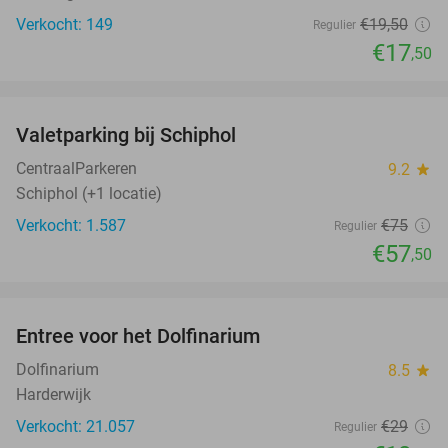
Verkocht: 149
€19
,50
Regulier
€17
,50
favorite_border
Valetparking bij Schiphol
23%
CentraalParkeren
9.2
star
Schiphol (+1 locatie)
Verkocht: 1.587
€75
Regulier
€57
,50
favorite_border
Entree voor het Dolfinarium
36%
Dolfinarium
8.5
star
Harderwijk
Verkocht: 21.057
€29
Regulier