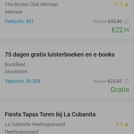
The Boules Club Alkmaar
10.0
star
Alkmaar
Verkocht: 481
€32
,40
Regulier
€22
,95
favorite_border
100%
75 dagen gratis luisterboeken en e-books
BookBeat
Stockholm
Verkocht: 39.308
€22
,47
Regulier
Gratis
favorite_border
Fiesta Tapas Toren bij La Cubanita
10%
La Cubanita Heerhugowaard
9.8
star
Heerhugowaard