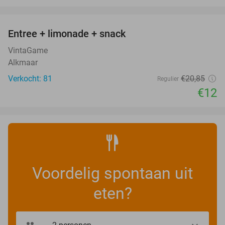
favorite_border
Entree + limonade + snack
42%
VintaGame
Alkmaar
Verkocht: 81
€20
,85
Regulier
€12
Voordelig spontaan uit
eten?