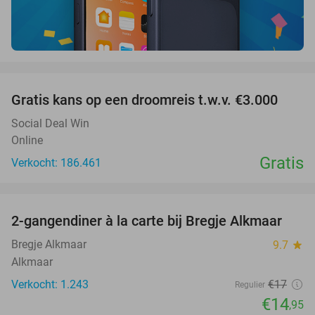
favorite_border
Gratis kans op een droomreis t.w.v. €3.000
Social Deal Win
Online
Gratis
Verkocht: 186.461
favorite_border
2-gangendiner à la carte bij Bregje Alkmaar
12%
Bregje Alkmaar
9.7
star
Alkmaar
Verkocht: 1.243
€17
Regulier
€14
,95