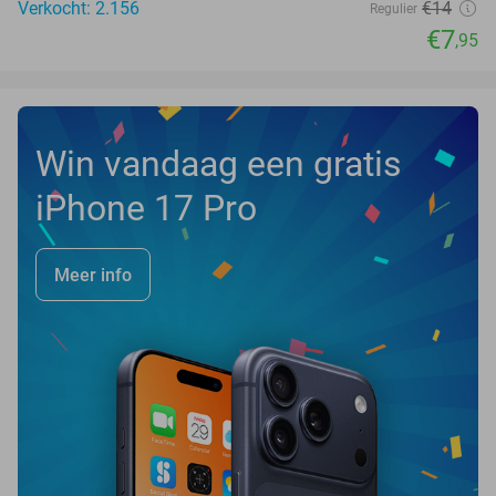
Verkocht: 2.156
€14
Regulier
€7
,95
Win vandaag een gratis
iPhone 17 Pro
Meer info