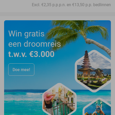
Excl. €2,35 p.p.p.n. en €13,50 p.p. bedlinnen
Win gratis
een droomreis
t.w.v. €3.000
Doe mee!