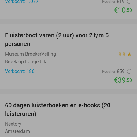
Verkocht: 1.077
€19
Regulier
€10
,50
favorite_border
Fluisterboot varen (2 uur) voor 2 t/m 5
33%
personen
Museum BroekerVeiling
9.9
star
Broek op Langedijk
Verkocht: 186
€59
Regulier
€39
,50
favorite_border
100%
60 dagen luisterboeken en e-books (20
luisteruren)
Nextory
Amsterdam