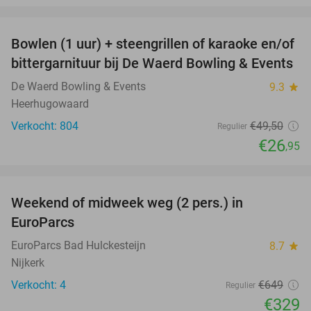
favorite_border
Bowlen (1 uur) + steengrillen of karaoke en/of
46%
bittergarnituur bij De Waerd Bowling & Events
De Waerd Bowling & Events
9.3
star
Heerhugowaard
Verkocht: 804
€49
,50
Regulier
€26
,95
favorite_border
Weekend of midweek weg (2 pers.) in
49%
EuroParcs
EuroParcs Bad Hulckesteijn
8.7
star
Nijkerk
Verkocht: 4
€649
Regulier
€329