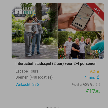
40%
favorite_border
Interactief stadsspel (2 uur) voor 2-4 personen
Escape Tours
9.2
star
Bremen (+48 locaties)
4 min.
directions_walk
Verkocht: 386
€29
,95
Regulier
€17
,95