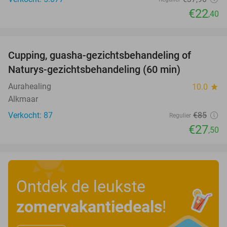
€22
,40
favorite_border
Cupping, guasha-gezichtsbehandeling of
68%
Naturys-gezichtsbehandeling (60 min)
Aurahealing
10.0
star
Alkmaar
Verkocht: 87
€85
Regulier
€27
,50
Ontdek de leukste
zomervakantiedeals
!