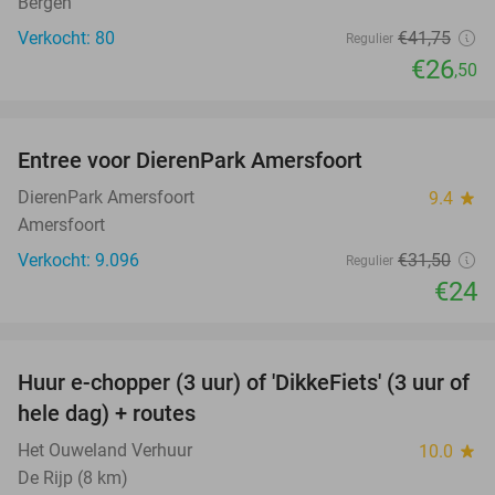
Bergen
Verkocht: 80
€41
,75
Regulier
€26
,50
favorite_border
Entree voor DierenPark Amersfoort
24%
DierenPark Amersfoort
9.4
star
Amersfoort
Verkocht: 9.096
€31
,50
Regulier
€24
favorite_border
Huur e-chopper (3 uur) of 'DikkeFiets' (3 uur of
50%
hele dag) + routes
Het Ouweland Verhuur
10.0
star
De Rijp (8 km)