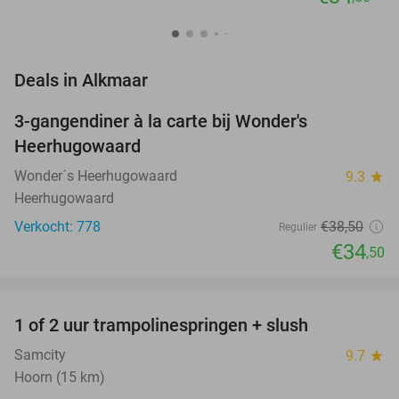
favorite_border
Deals in Alkmaar
3-gangendiner à la carte bij Wonder's
10%
Heerhugowaard
Wonder´s Heerhugowaard
9.3
star
Heerhugowaard
Verkocht: 778
€38
,50
Regulier
€34
,50
favorite_border
1 of 2 uur trampolinespringen + slush
43%
Samcity
9.7
star
Hoorn (15 km)