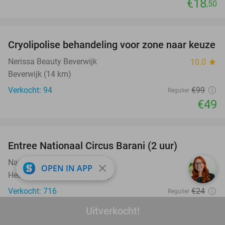
€18
,50
favorite_border
Cryolipolise behandeling voor zone naar keuze
51%
Nerissa Beauty Beverwijk
10.0
star
Beverwijk (14 km)
Verkocht: 94
€99
Regulier
€49
favorite_border
Entree Nationaal Circus Barani (2 uur)
29%
Nationaal Circus Barani
9.5
star
close
OPEN IN APP
Heerhugowaard (+4 locaties)
Verkocht: 716
€24
Regulier
€16
,95
Uitverkocht!
favorite_border