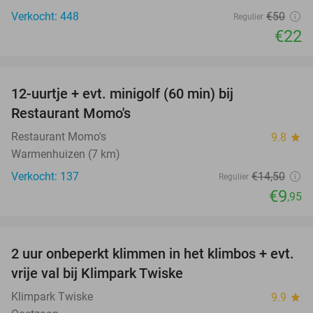
Verkocht: 448
€50
Regulier
€22
favorite_border
12-uurtje + evt. minigolf (60 min) bij
31%
Restaurant Momo's
Restaurant Momo's
9.8
star
Warmenhuizen (7 km)
Verkocht: 137
€14
,50
Regulier
€9
,95
favorite_border
2 uur onbeperkt klimmen in het klimbos + evt.
23%
vrije val bij Klimpark Twiske
Klimpark Twiske
9.9
star