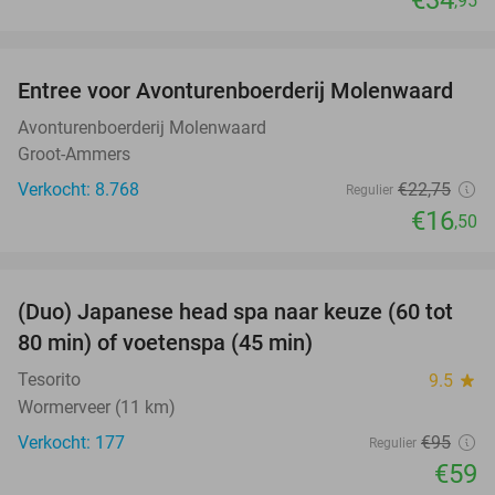
€34
,95
favorite_border
Entree voor Avonturenboerderij Molenwaard
27%
Avonturenboerderij Molenwaard
Groot-Ammers
Verkocht: 8.768
€22
,75
Regulier
€16
,50
favorite_border
(Duo) Japanese head spa naar keuze (60 tot
38%
80 min) of voetenspa (45 min)
Tesorito
9.5
star
Wormerveer (11 km)
Verkocht: 177
€95
Regulier
€59