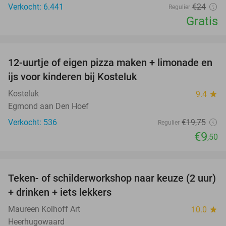
Verkocht: 6.441
€24
Regulier
Gratis
favorite_border
12-uurtje of eigen pizza maken + limonade en
52%
ijs voor kinderen bij Kosteluk
Kosteluk
9.4
star
Egmond aan Den Hoef
Verkocht: 536
€19
,75
Regulier
€9
,50
favorite_border
Teken- of schilderworkshop naar keuze (2 uur)
56%
+ drinken + iets lekkers
Maureen Kolhoff Art
10.0
star
Heerhugowaard