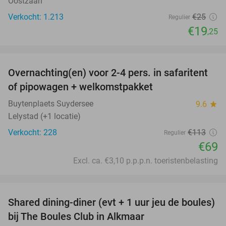
Oostzaan
Verkocht: 1.213
€25
Regulier
€19
,25
favorite_border
Overnachting(en) voor 2-4 pers. in safaritent
39%
of pipowagen + welkomstpakket
Buytenplaets Suydersee
9.6
star
Lelystad (+1 locatie)
Verkocht: 228
€113
Regulier
€69
Excl. ca. €3,10 p.p.p.n. toeristenbelasting
favorite_border
Shared dining-diner (evt + 1 uur jeu de boules)
29%
bij The Boules Club in Alkmaar