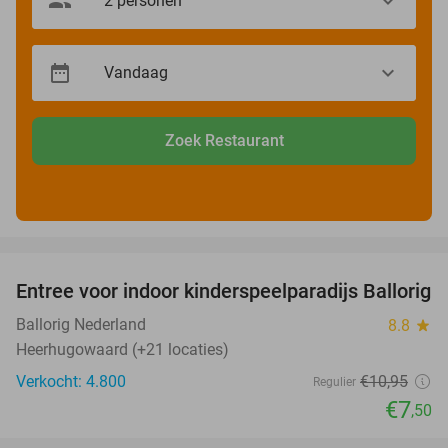
Zoek Restaurant
favorite_border
Entree voor indoor kinderspeelparadijs Ballorig
32%
Ballorig Nederland
8.8
star
Heerhugowaard (+21 locaties)
Verkocht: 4.800
€10
,95
Regulier
€7
,50
favorite_border