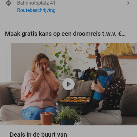
Bahnhofsplatz 41
Routebeschrijving
Maak gratis kans op een droomreis t.w.v. €3.000!
play_circle
Deals in de buurt van