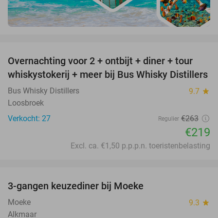
favorite_border
Overnachting voor 2 + ontbijt + diner + tour
17%
whiskystokerij + meer bij Bus Whisky Distillers
Bus Whisky Distillers
9.7
star
Loosbroek
Verkocht: 27
€263
Regulier
€219
Excl. ca. €1,50 p.p.p.n. toeristenbelasting
favorite_border
3-gangen keuzediner bij Moeke
40%
Moeke
9.3
star
Alkmaar