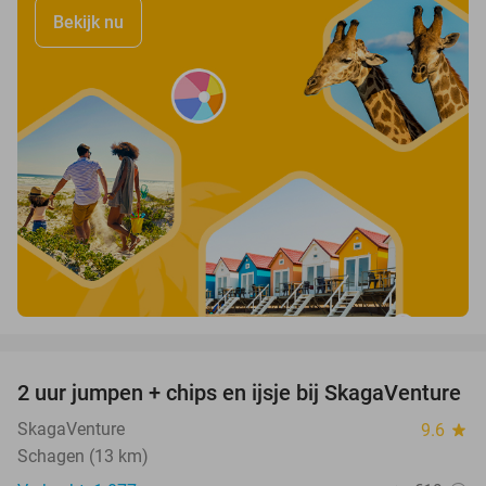
Bekijk nu
favorite_border
2 uur jumpen + chips en ijsje bij SkagaVenture
45%
SkagaVenture
9.6
star
Schagen (13 km)