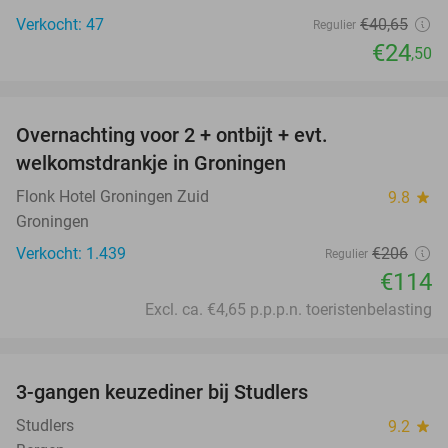
Verkocht: 47
€40
,65
Regulier
€24
,50
favorite_border
Overnachting voor 2 + ontbijt + evt.
45%
welkomstdrankje in Groningen
Flonk Hotel Groningen Zuid
9.8
star
Groningen
Verkocht: 1.439
€206
Regulier
€114
Excl. ca. €4,65 p.p.p.n. toeristenbelasting
favorite_border
3-gangen keuzediner bij Studlers
37%
Studlers
9.2
star