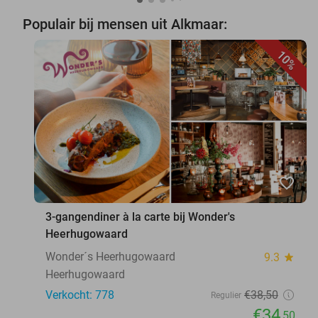
Populair bij mensen uit Alkmaar:
10%
favorite_border
3-gangendiner à la carte bij Wonder's
Heerhugowaard
Wonder´s Heerhugowaard
9.3
star
Heerhugowaard
Verkocht: 778
€38
,50
Regulier
€34
,50