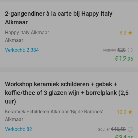
2-gangendiner à la carte bij Happy Italy
35%
Alkmaar
Happy Italy Alkmaar
8.2
star
Alkmaar
Verkocht: 2.384
€20
Regulier
€12
,95
favorite_border
Workshop keramiek schilderen + gebak +
25%
koffie/thee of 3 glazen wijn + borrelplank (2,5
uur)
Keramiek Schilderen Alkmaar 'Bij de Barones'
10.0
star
Alkmaar
Verkocht: 82
€46
,50
Regulier