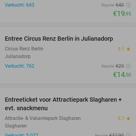
Verkocht: 643
€40
Regulier
€19
,95
favorite_border
Entree Circus Renz Berlin in Julianadorp
37%
Circus Renz Berlin
9.1
star
Julianadorp
Verkocht: 762
€23
Regulier
€14
,50
favorite_border
Entreeticket voor Attractiepark Slagharen +
41%
evt. snackmenu
Attractie- & Vakantiepark Slagharen
8.7
star
Slagharen
Verkocht: 5.077
€37
,90
Regulier