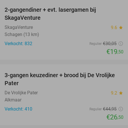
2-gangendiner + evt. lasergamen bij
35%
SkagaVenture
SkagaVenture
9.6
star
Schagen (13 km)
Verkocht: 832
€30
,05
Regulier
€19
,50
favorite_border
3-gangen keuzediner + brood bij De Vrolijke
41%
Pater
De Vrolijke Pater
9.2
star
Alkmaar
Verkocht: 410
€44
,95
Regulier
€26
,50
favorite_border