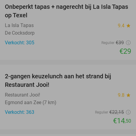
Onbeperkt tapas + nagerecht bij La Isla Tapas
26%
op Texel
La Isla Tapas
9.4
star
De Cocksdorp
Verkocht: 305
€39
Regulier
€29
favorite_border
2-gangen keuzelunch aan het strand bij
35%
Restaurant Jooi!
Restaurant Jooi!
9.8
star
Egmond aan Zee (7 km)
Verkocht: 363
€22
,15
Regulier
€14
,50