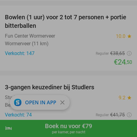
favorite_border
Bowlen (1 uur) voor 2 tot 7 personen + portie
37%
bitterballen
Fun Center Wormerveer
10.0
star
Wormerveer (11 km)
Verkocht: 147
€38
,65
Regulier
€24
,50
favorite_border
3-gangen keuzediner bij Studlers
37%
Studlers
9.2
star
close
OPEN IN APP
Bergen
Verkocht: 74
€41
,75
Regulier
€26
,50
Boek nu voor €79
hotel
shopping_cart
Boek nu
navigate_next
favorite_border
per kamer, per nacht