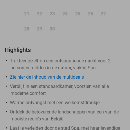
21
22
23
24
25
26
27
28
29
30
Highlights
Trakteer jezelf op een ontspannende nacht voor 2
personen midden in de natuur, vlakbij Spa
Zie hier de inhoud van de multideals
Verblijf in een standaardkamer, voorzien van alle
moderne comfort
Warme ontvangst met een welkomstdrankje
Ontdek de betoverende landschappen van een van de
mooiste regio's van België
Laat je verleiden door de stad Spa, met haar levendige