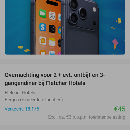
favorite_border
Overnachting voor 2 + evt. ontbijt en 3-
gangendiner bij Fletcher Hotels
Fletcher Hotels
Bergen (+ meerdere locaties)
€45
Verkocht: 18.175
Excl. ca. €3 p.p.p.n. toeristenbelasting
favorite_border