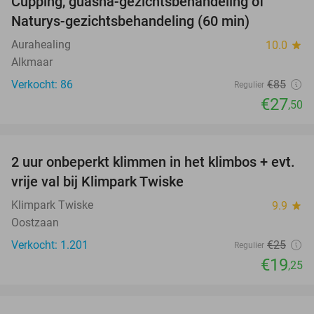
Cupping, guasha-gezichtsbehandeling of
68%
Naturys-gezichtsbehandeling (60 min)
Aurahealing
10.0
star
Alkmaar
Verkocht: 86
€85
Regulier
€27
,50
favorite_border
2 uur onbeperkt klimmen in het klimbos + evt.
23%
vrije val bij Klimpark Twiske
Klimpark Twiske
9.9
star
Oostzaan
Verkocht: 1.201
€25
Regulier
€19
,25
favorite_border