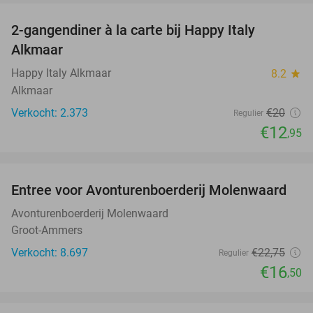
2-gangendiner à la carte bij Happy Italy
35%
Alkmaar
Happy Italy Alkmaar
8.2
star
Alkmaar
Verkocht: 2.373
€20
Regulier
€12
,95
favorite_border
Entree voor Avonturenboerderij Molenwaard
27%
Avonturenboerderij Molenwaard
Groot-Ammers
Verkocht: 8.697
€22
,75
Regulier
€16
,50
favorite_border