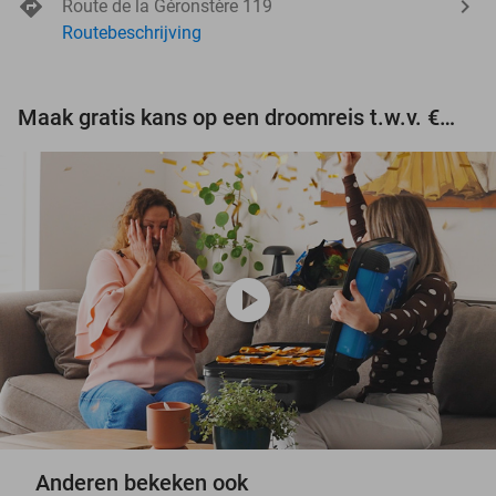
Route de la Géronstère 119
Routebeschrijving
Maak gratis kans op een droomreis t.w.v. €3.000!
play_circle
Anderen bekeken ook