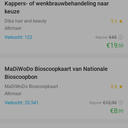
Kappers- of wenkbrauwbehandeling naar
57%
keuze
Diba hair and beauty
9.3
star
Alkmaar
Verkocht: 122
€45
Regulier
€19
,50
favorite_border
MaDiWoDo Bioscoopkaart van Nationale
31%
Bioscoopbon
MaDiWoDo Bioscoopkaart
8.8
star
Alkmaar
Verkocht: 20.541
€12
,90
Regulier
€8
,95
favorite_border