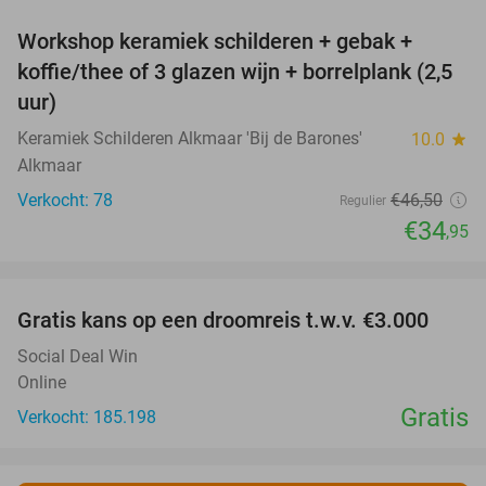
Workshop keramiek schilderen + gebak +
25%
koffie/thee of 3 glazen wijn + borrelplank (2,5
uur)
Keramiek Schilderen Alkmaar 'Bij de Barones'
10.0
star
Alkmaar
Verkocht: 78
€46
,50
Regulier
€34
,95
favorite_border
Gratis kans op een droomreis t.w.v. €3.000
Social Deal Win
Online
Gratis
Verkocht: 185.198