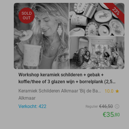
23%
SOLD
OUT
Workshop keramiek schilderen + gebak +
koffie/thee of 3 glazen wijn + borrelplank (2,5
uur)
Keramiek Schilderen Alkmaar 'Bij de Barones'
10.0
star
Alkmaar
Verkocht: 422
€46
,50
Regulier
€35
,80