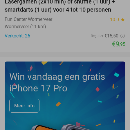
Lasergamen (2x10 min) of shuffle (1 uur) +
36%
NEW
smartdarts (1 uur) voor 4 tot 10 personen
TODAY
Fun Center Wormerveer
10.0
star
Wormerveer (11 km)
Verkocht: 26
€15
,50
Regulier
€9
,95
Win vandaag een gratis
iPhone 17 Pro
Meer info