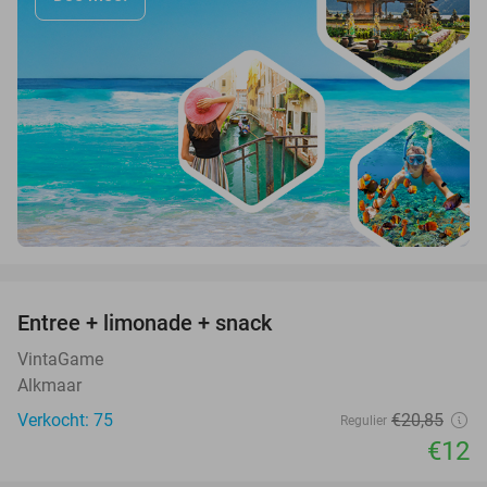
favorite_border
Entree + limonade + snack
42%
VintaGame
Alkmaar
Verkocht: 75
€20
,85
Regulier
€12
favorite_border