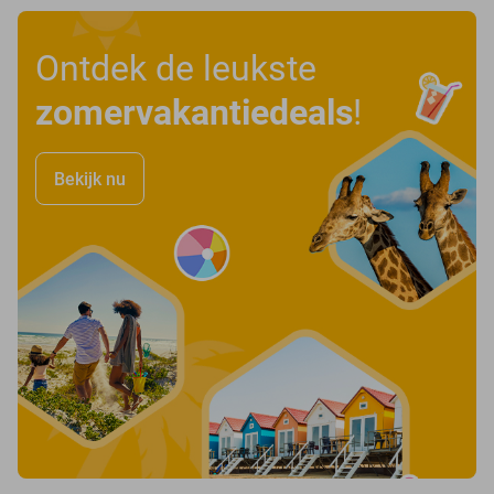
Ontdek de leukste
zomervakantiedeals
!
Bekijk nu