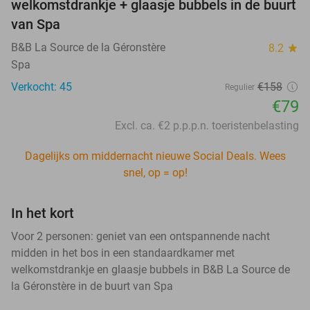
welkomstdrankje + glaasje bubbels in de buurt
van Spa
B&B La Source de la Géronstère
8.2
star
Spa
Verkocht: 45
€158
Regulier
€79
Excl. ca. €2 p.p.p.n. toeristenbelasting
Dagelijks om middernacht nieuwe Social Deals. Wees
snel, op = op!
In het kort
Voor 2 personen: geniet van een ontspannende nacht
midden in het bos in een standaardkamer met
welkomstdrankje en glaasje bubbels in B&B La Source de
la Géronstère in de buurt van Spa