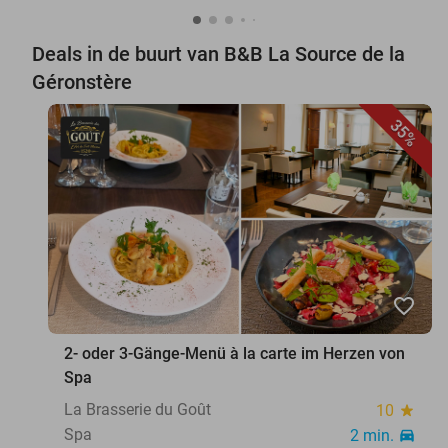
Deals in de buurt van B&B La Source de la
Géronstère
35%
favorite_border
2- oder 3-Gänge-Menü à la carte im Herzen von
Spa
La Brasserie du Goût
10
star
Spa
2 min.
directions_car