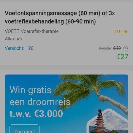
Voetontspanningsmassage (60 min) of 3x
45%
SOLD
voetreflexbehandeling (60-90 min)
OUT
VOETT Voetreflextherapie
10.0
star
Alkmaar
Verkocht: 120
€49
Regulier
€27
Win gratis
een droomreis
t.w.v. €3.000
Doe mee!