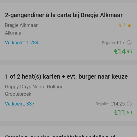
2-gangendiner à la carte bij Bregje Alkmaar
12%
Bregje Alkmaar
9.7
star
Alkmaar
Verkocht: 1.234
€17
Regulier
€14
,95
favorite_border
1 of 2 heat(s) karten + evt. burger naar keuze
19%
Happy Days Noord-Holland
Grootebroek
Verkocht: 337
€14
,25
Regulier
€11
,50
favorite_border