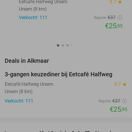
Eetcafé Halfweg Ursem
9.7
star
Ursem (8 km)
Verkocht: 111
€37
Regulier
€25
,95
favorite_border
Deals in Alkmaar
3-gangen keuzediner bij Eetcafé Halfweg
30%
Eetcafé Halfweg Ursem
9.7
star
Ursem (8 km)
Verkocht: 111
€37
Regulier
€25
,95
favorite_border