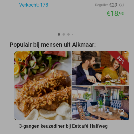
Verkocht: 178
€29
Regulier
€18
,90
Populair bij mensen uit Alkmaar:
30%
favorite_border
3-gangen keuzediner bij Eetcafé Halfweg