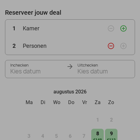
Reserveer jouw deal
remove_circle_outline
add_circle_outline
1
Kamer
remove_circle_outline
add_circle_outline
2
Personen
Inchecken
Uitchecken
Kies datum
Kies datum
augustus 2026
Ma
Di
Wo
Do
Vr
Za
Zo
1
2
8
9
3
4
5
6
7
€149
€112