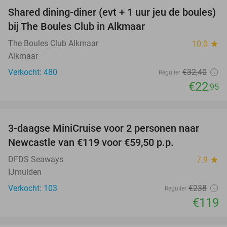
Shared dining-diner (evt + 1 uur jeu de boules)
29%
bij The Boules Club in Alkmaar
The Boules Club Alkmaar
10.0
star
Alkmaar
Verkocht: 480
€32
,40
Regulier
€22
,95
favorite_border
3-daagse MiniCruise voor 2 personen naar
50%
Newcastle van €119 voor €59,50 p.p.
DFDS Seaways
7.9
star
IJmuiden
Verkocht: 103
€238
Regulier
€119
favorite_border