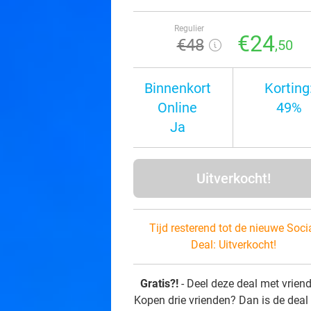
Regulier
€24
€48
,50
Binnenkort
Korting
Online
49%
Ja
Uitverkocht!
Tijd resterend tot de nieuwe Soci
Deal:
Uitverkocht!
Gratis?!
- Deel deze deal met vrien
Kopen drie vrienden? Dan is de deal