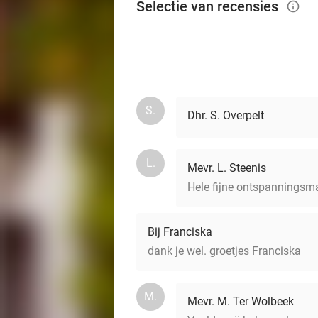
Selectie van recensies
info_outlined
S.
Dhr. S. Overpelt
L.
Mevr. L. Steenis
Hele fijne ontspannings
Bij Franciska
dank je wel. groetjes Franciska
M.
Mevr. M. Ter Wolbeek