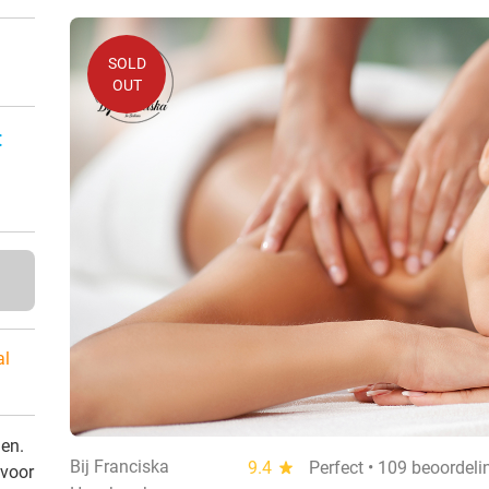
SOLD
OUT
:
al
den.
Bij Franciska
9.4
star
Perfect • 109 beoordel
 voor