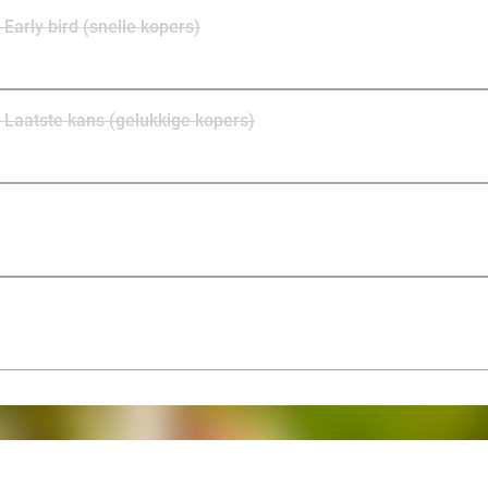
arly bird (snelle kopers)
Laatste kans (gelukkige kopers)