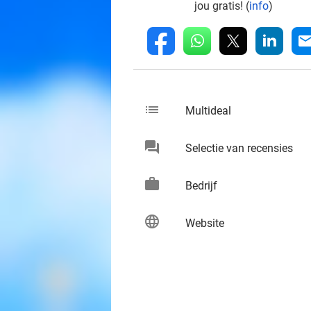
jou gratis! (
info
)
whatsapp
linkedin
fb
mai
list
keybo
Multideal
chat
keybo
Selectie van recensies
work
keybo
Bedrijf
language
keybo
Website