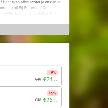
 Laat even alles achter je en geniet
nning bij Bij Franciska! De
uurlijke balans te herstellen. Het
or het lichaam in staat is om op te
t, ontspant en geeft rust.
of een andere plek op je lichaam? Dan
eze stevigere massage richt zich op
en je klachten verminderen. Waar
sha, of een apparaat in worden
 op jou is afgestemd, zoeken jullie
t zelf!
49%
€24
€48
,50
45%
€26
€48
,50