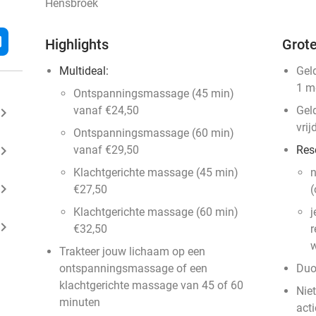
Hensbroek
l
Highlights
Grote
Multideal:
Gel
1 m
Ontspanningsmassage (45 min)
vanaf €24,50
Gel
ard_arrow_right
vrij
Ontspanningsmassage (60 min)
ard_arrow_right
vanaf €29,50
Res
Klachtgerichte massage (45 min)
n
ard_arrow_right
€27,50
(
Klachtgerichte massage (60 min)
j
ard_arrow_right
€32,50
r
w
Trakteer jouw lichaam op een
ontspanningsmassage of een
Duo
klachtgerichte massage van 45 of 60
Nie
minuten
acti