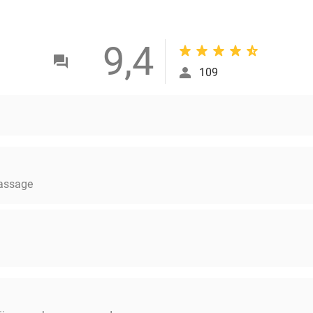
9,4
109
massage