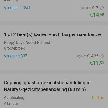
Alkmaar
Verkocht: 1.234
€17
Regulier
€14
,95
favorite_border
1 of 2 heat(s) karten + evt. burger naar keuze
19%
Happy Days Noord-Holland
Grootebroek
Verkocht: 337
€14
,25
Regulier
€11
,50
favorite_border
Cupping, guasha-gezichtsbehandeling of
68%
Naturys-gezichtsbehandeling (60 min)
Aurahealing
10.0
star
Alkmaar