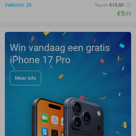
Verkocht: 26
€15
,50
Regulier
€9
,95
Win vandaag een gratis
iPhone 17 Pro
Meer info