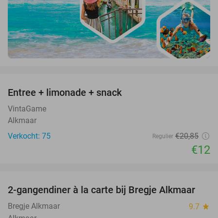
favorite_border
Entree + limonade + snack
42%
VintaGame
Alkmaar
Verkocht: 75
€20
,85
Regulier
€12
favorite_border
2-gangendiner à la carte bij Bregje Alkmaar
12%
Bregje Alkmaar
9.7
star