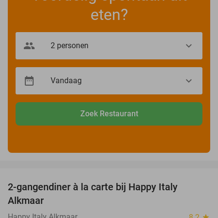
eten?
Zoek Restaurant
favorite_border
2-gangendiner à la carte bij Happy Italy
35%
Alkmaar
Happy Italy Alkmaar
8.2
star