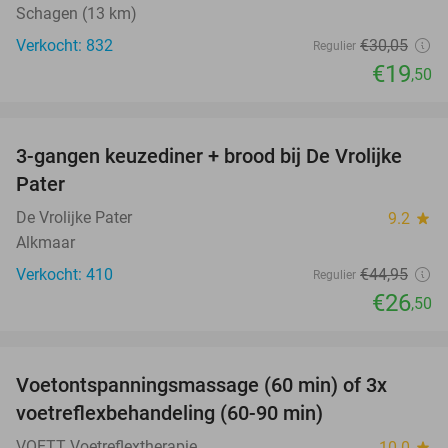
Schagen (13 km)
Verkocht: 832
€30
,05
Regulier
€19
,50
favorite_border
3-gangen keuzediner + brood bij De Vrolijke
41%
Pater
De Vrolijke Pater
9.2
star
Alkmaar
Verkocht: 410
€44
,95
Regulier
€26
,50
favorite_border
Voetontspanningsmassage (60 min) of 3x
45%
SOLD
voetreflexbehandeling (60-90 min)
OUT
VOETT Voetreflextherapie
10.0
star