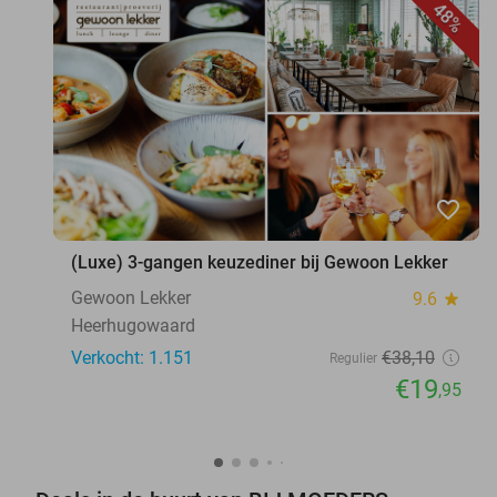
48%
favorite_border
(Luxe) 3-gangen keuzediner bij Gewoon Lekker
Gewoon Lekker
9.6
star
Heerhugowaard
Verkocht: 1.151
€38
,10
Regulier
€19
,95