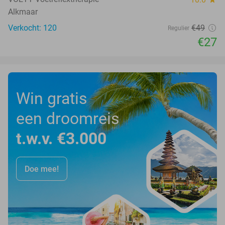
Alkmaar
Verkocht: 120
€49
Regulier
€27
Win gratis
een droomreis
t.w.v. €3.000
Doe mee!