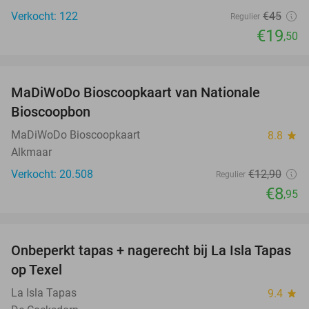
Verkocht: 122
€45
Regulier
€19
,50
favorite_border
MaDiWoDo Bioscoopkaart van Nationale
31%
Bioscoopbon
MaDiWoDo Bioscoopkaart
8.8
star
Alkmaar
Verkocht: 20.508
€12
,90
Regulier
€8
,95
favorite_border
Onbeperkt tapas + nagerecht bij La Isla Tapas
26%
op Texel
La Isla Tapas
9.4
star