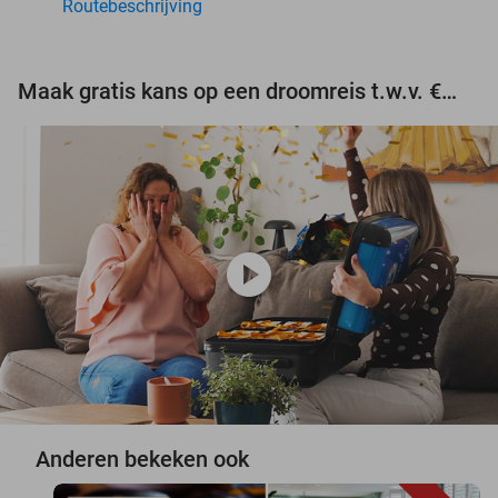
Routebeschrijving
Maak gratis kans op een droomreis t.w.v. €3.000!
play_circle
Anderen bekeken ook