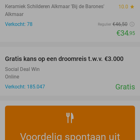
Keramiek Schilderen Alkmaar 'Bij de Barones'
10.0
star
Alkmaar
Verkocht: 78
€46
,50
Regulier
€34
,95
favorite_border
Gratis kans op een droomreis t.w.v. €3.000
Social Deal Win
Online
Gratis
Verkocht: 185.047
Voordelig spontaan uit