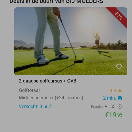
Deals in de buurt van BIJ MOEDERS
87%
favorite_border
2-daagse golfcursus + GVB
Golftotaal
9.8
star
Middenbeemster (+24 locaties)
2 min.
directions_car
Verkocht: 3.667
€155
Regulier
€19
,95