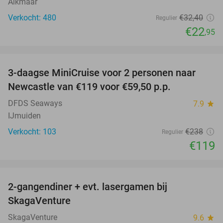
Alkmaar
Verkocht: 480
€32
,40
Regulier
€22
,95
favorite_border
3-daagse MiniCruise voor 2 personen naar
50%
Newcastle van €119 voor €59,50 p.p.
DFDS Seaways
7.9
star
IJmuiden
Verkocht: 103
€238
Regulier
€119
favorite_border
2-gangendiner + evt. lasergamen bij
35%
SkagaVenture
SkagaVenture
9.6
star