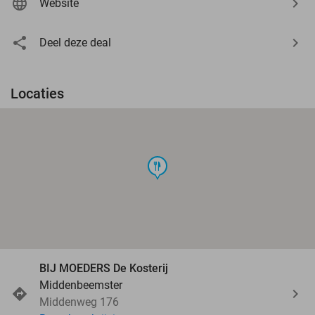
Website
Deel deze deal
Locaties
food
BIJ MOEDERS De Kosterij
Middenbeemster
Middenweg 176