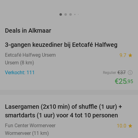
favorite_border
Deals in Alkmaar
3-gangen keuzediner bij Eetcafé Halfweg
30%
Eetcafé Halfweg Ursem
9.7
star
Ursem (8 km)
Verkocht: 111
€37
Regulier
€25
,95
favorite_border
Lasergamen (2x10 min) of shuffle (1 uur) +
36%
NEW
smartdarts (1 uur) voor 4 tot 10 personen
TODAY
Fun Center Wormerveer
10.0
star
Wormerveer (11 km)