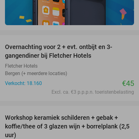
favorite_border
Overnachting voor 2 + evt. ontbijt en 3-
gangendiner bij Fletcher Hotels
Fletcher Hotels
Bergen (+ meerdere locaties)
€45
Verkocht: 18.160
Excl. ca. €3 p.p.p.n. toeristenbelasting
favorite_border
Workshop keramiek schilderen + gebak +
25%
koffie/thee of 3 glazen wijn + borrelplank (2,5
uur)