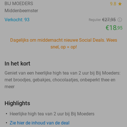
BIJ MOEDERS
9.8
star
Middenbeemster
Verkocht: 93
€27
,95
Regulier
€18
,95
Dagelijks om middernacht nieuwe Social Deals. Wees
snel, op = op!
In het kort
Geniet van een heerlijke high tea van 2 uur bij Bij Moeders:
met broodjes, gebakjes, chocolaatjes, onbeperkt thee en
meer
Highlights
Heerlijke high tea van 2 uur bij Bij Moeders
Zie hier de inhoud van de deal