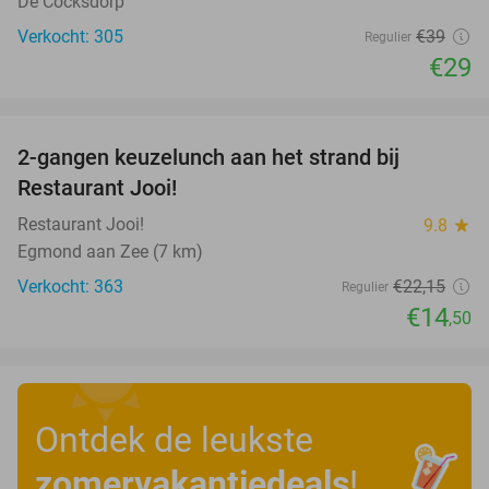
De Cocksdorp
Verkocht: 305
€39
Regulier
€29
favorite_border
2-gangen keuzelunch aan het strand bij
35%
Restaurant Jooi!
Restaurant Jooi!
9.8
star
Egmond aan Zee (7 km)
Verkocht: 363
€22
,15
Regulier
€14
,50
Ontdek de leukste
zomervakantiedeals
!