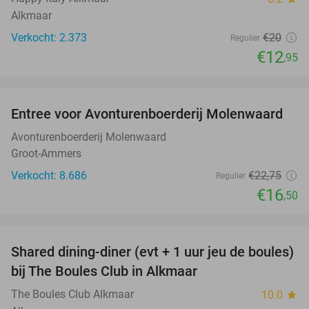
Alkmaar
Verkocht: 2.373
€20
Regulier
€12
,95
favorite_border
Entree voor Avonturenboerderij Molenwaard
27%
Avonturenboerderij Molenwaard
Groot-Ammers
Verkocht: 8.686
€22
,75
Regulier
€16
,50
favorite_border
Shared dining-diner (evt + 1 uur jeu de boules)
29%
bij The Boules Club in Alkmaar
The Boules Club Alkmaar
10.0
star