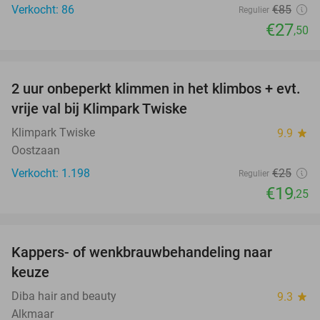
Verkocht: 86
€85
Regulier
€27
,50
favorite_border
2 uur onbeperkt klimmen in het klimbos + evt.
23%
vrije val bij Klimpark Twiske
Klimpark Twiske
9.9
star
Oostzaan
Verkocht: 1.198
€25
Regulier
€19
,25
favorite_border
Kappers- of wenkbrauwbehandeling naar
57%
keuze
Diba hair and beauty
9.3
star
Alkmaar