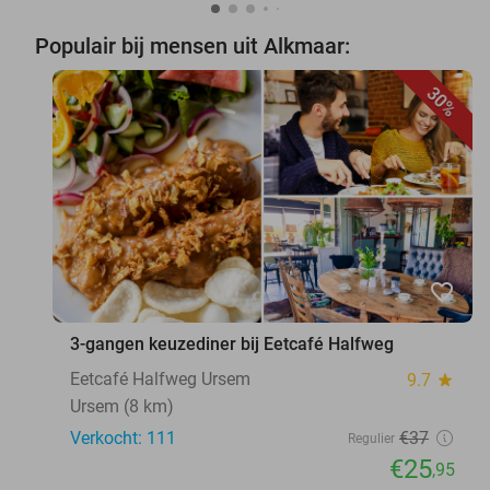
Populair bij mensen uit Alkmaar:
30%
favorite_border
3-gangen keuzediner bij Eetcafé Halfweg
Eetcafé Halfweg Ursem
9.7
star
Ursem (8 km)
Verkocht: 111
€37
Regulier
€25
,95