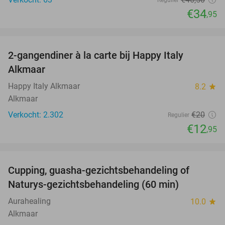
Regulier
€34
,95
favorite_border
2-gangendiner à la carte bij Happy Italy
35%
Alkmaar
Happy Italy Alkmaar
8.2
star
Alkmaar
Verkocht: 2.302
€20
Regulier
€12
,95
favorite_border
Cupping, guasha-gezichtsbehandeling of
68%
Naturys-gezichtsbehandeling (60 min)
Aurahealing
10.0
star
Alkmaar