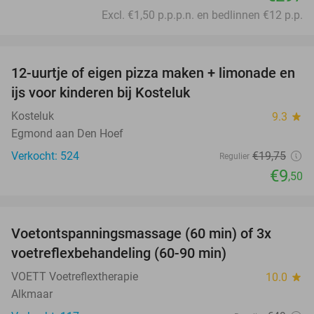
Excl. €1,50 p.p.p.n. en bedlinnen €12 p.p.
favorite_border
12-uurtje of eigen pizza maken + limonade en
52%
ijs voor kinderen bij Kosteluk
Kosteluk
9.3
star
Egmond aan Den Hoef
Verkocht: 524
€19
,75
Regulier
€9
,50
favorite_border
Voetontspanningsmassage (60 min) of 3x
45%
voetreflexbehandeling (60-90 min)
VOETT Voetreflextherapie
10.0
star
Alkmaar