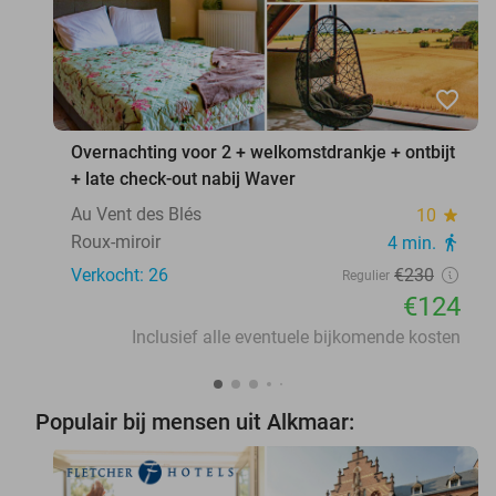
favorite_border
Overnachting voor 2 + welkomstdrankje + ontbijt
+ late check-out nabij Waver
Au Vent des Blés
10
star
Roux-miroir
4 min.
directions_walk
Verkocht: 26
€230
Regulier
€124
Inclusief alle eventuele bijkomende kosten
Populair bij mensen uit Alkmaar: