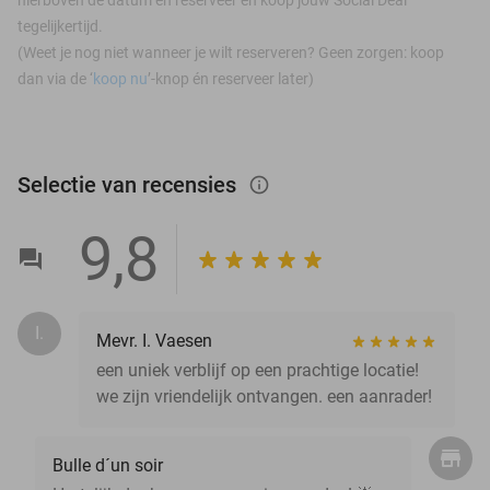
tegelijkertijd.
(Weet je nog niet wanneer je wilt reserveren? Geen zorgen: koop
dan via de ‘
koop nu
’-knop én reserveer later)
Selectie van recensies
info_outlined
9,8
I.
Mevr. I. Vaesen
een uniek verblijf op een prachtige locatie!
we zijn vriendelijk ontvangen. een aanrader!
Bulle d´un soir