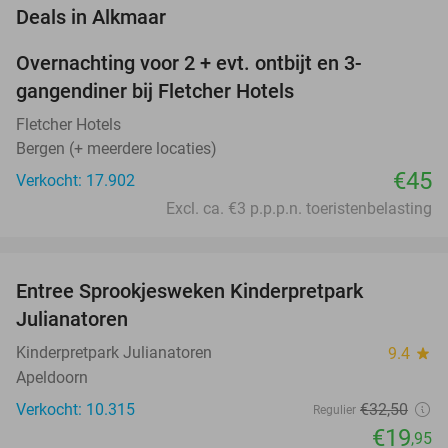
favorite_border
Deals in Alkmaar
Overnachting voor 2 + evt. ontbijt en 3-
gangendiner bij Fletcher Hotels
Fletcher Hotels
Bergen (+ meerdere locaties)
€45
Verkocht: 17.902
Excl. ca. €3 p.p.p.n. toeristenbelasting
favorite_border
Entree Sprookjesweken Kinderpretpark
39%
Julianatoren
Kinderpretpark Julianatoren
9.4
star
Apeldoorn
Verkocht: 10.315
€32
,50
Regulier
€19
,95