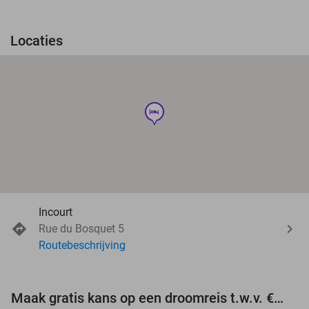
Locaties
hotel
Incourt
Rue du Bosquet 5
Routebeschrijving
Maak gratis kans op een droomreis t.w.v. €3.000!