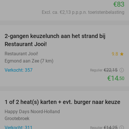
€83
Excl. ca. €2,13 p.p.p.n. toeristenbelasting
favorite_border
2-gangen keuzelunch aan het strand bij
35%
Restaurant Jooi!
Restaurant Jooi!
9.8
star
Egmond aan Zee (7 km)
Verkocht: 357
€22
,15
Regulier
€14
,50
favorite_border
1 of 2 heat(s) karten + evt. burger naar keuze
19%
Happy Days Noord-Holland
Grootebroek
Verkocht: 311
€14
,25
Regulier