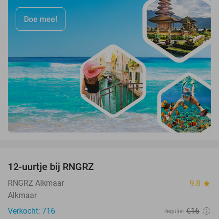
Doe mee!
favorite_border
12-uurtje bij RNGRZ
25%
RNGRZ Alkmaar
9.8
star
Alkmaar
Verkocht: 716
€16
Regulier