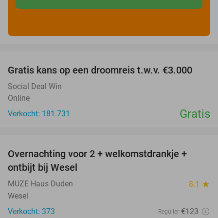
favorite_border
Gratis kans op een droomreis t.w.v. €3.000
Social Deal Win
Online
Gratis
Verkocht: 181.731
favorite_border
Overnachting voor 2 + welkomstdrankje +
33%
ontbijt bij Wesel
MUZE Haus Duden
8.1
star
Wesel
Verkocht: 373
€123
Regulier