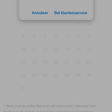
augustus 2026
Ma
Di
Wo
Do
Vr
Za
Zo
Annuleer
Bel klantenservice
1
2
3
4
5
6
7
8
9
10
11
12
13
14
15
16
17
18
19
20
21
22
23
24
25
26
27
28
29
30
31
*
Weet je al op welke datum je wilt reserveren? Selecteer dan
hierboven de datum en reserveer en koop jouw Social Deal