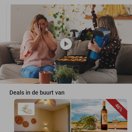
play_circle
Deals in de buurt van
46%