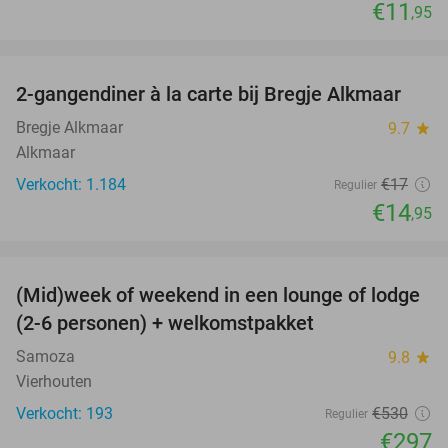
€11
,95
favorite_border
2-gangendiner à la carte bij Bregje Alkmaar
12%
Bregje Alkmaar
9.7
star
Alkmaar
Verkocht: 1.184
€17
Regulier
€14
,95
favorite_border
(Mid)week of weekend in een lounge of lodge
44%
(2-6 personen) + welkomstpakket
Samoza
9.8
star
Vierhouten
Verkocht: 193
€530
Regulier
€297