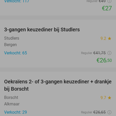
Verkocht: 117
€49
Regulier
€27
favorite_border
3-gangen keuzediner bij Studlers
37%
Studlers
9.2
star
Bergen
Verkocht: 65
€41
,75
Regulier
€26
,50
favorite_border
Oekraïens 2- of 3-gangen keuzediner + drankje
38%
bij Borscht
Borscht
9.7
star
Alkmaar
Verkocht: 29
€26
,65
Regulier