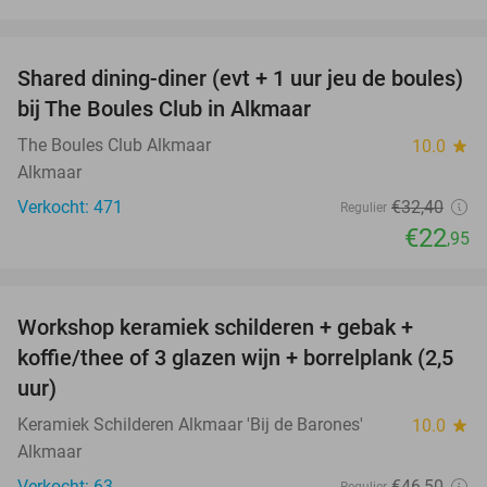
favorite_border
Shared dining-diner (evt + 1 uur jeu de boules)
29%
bij The Boules Club in Alkmaar
The Boules Club Alkmaar
10.0
star
Alkmaar
Verkocht: 471
€32
,40
Regulier
€22
,95
favorite_border
Workshop keramiek schilderen + gebak +
25%
koffie/thee of 3 glazen wijn + borrelplank (2,5
uur)
Keramiek Schilderen Alkmaar 'Bij de Barones'
10.0
star
Alkmaar
Verkocht: 63
€46
,50