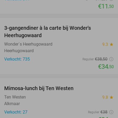
€11
,50
favorite_border
3-gangendiner à la carte bij Wonder's
10%
Heerhugowaard
Wonder´s Heerhugowaard
9.3
star
Heerhugowaard
Verkocht: 735
€38
,50
Regulier
€34
,50
favorite_border
Mimosa-lunch bij Ten Westen
34%
Ten Westen
9.8
star
Alkmaar
Verkocht: 27
€38
Regulier