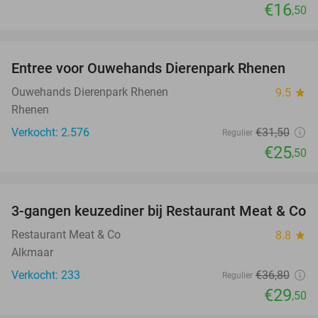
€16
,50
favorite_border
Entree voor Ouwehands Dierenpark Rhenen
19%
Ouwehands Dierenpark Rhenen
9.5
star
Rhenen
Verkocht: 2.576
€31
,50
Regulier
€25
,50
favorite_border
3-gangen keuzediner bij Restaurant Meat & Co
20%
Restaurant Meat & Co
8.8
star
Alkmaar
Verkocht: 233
€36
,80
Regulier
€29
,50