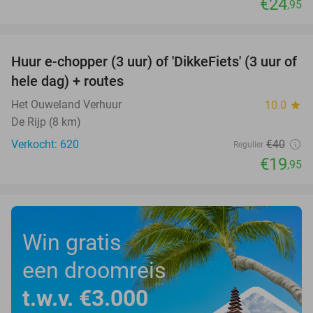
€24
,95
favorite_border
Huur e-chopper (3 uur) of 'DikkeFiets' (3 uur of
50%
hele dag) + routes
Het Ouweland Verhuur
10.0
star
De Rijp (8 km)
Verkocht: 620
€40
Regulier
€19
,95
Win gratis
een droomreis
t.w.v. €3.000