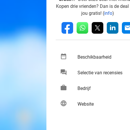
Kopen drie vrienden? Dan is de deal
jou gratis! (
info
)
whatsapp
linkedin
fb
mai
date_range
keybo
Beschikbaarheid
chat
keybo
Selectie van recensies
work
keybo
Bedrijf
language
keybo
Website