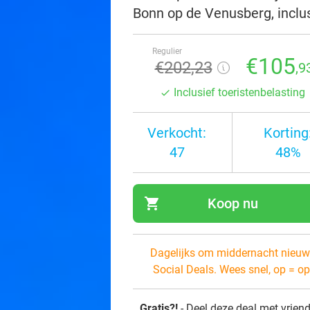
Bonn op de Venusberg, inclu
Regulier
€105
€202
,23
,9
Inclusief toeristenbelasting
Verkocht:
Korting
47
48%
shopping_cart
Koop nu
navi
Dagelijks om middernacht nieuw
Social Deals. Wees snel, op = op
Gratis?!
- Deel deze deal met vrien