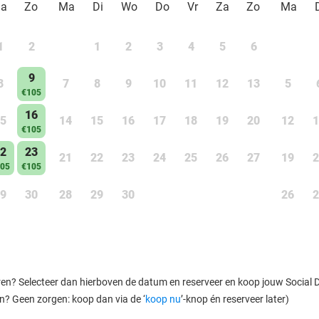
Za
Zo
Ma
Di
Wo
Do
Vr
Za
Zo
Ma
1
2
1
2
3
4
5
6
9
8
7
8
9
10
11
12
13
5
€105
16
5
14
15
16
17
18
19
20
12
1
€105
2
23
21
22
23
24
25
26
27
19
2
05
€105
9
30
28
29
30
26
2
ren? Selecteer dan hierboven de datum en reserveer en koop jouw Social Dea
en? Geen zorgen: koop dan via de ‘
koop nu
’-knop én reserveer later)