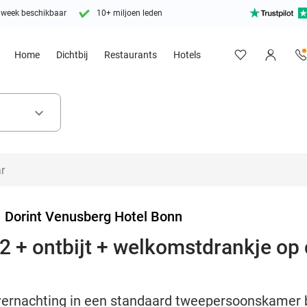
 week beschikbaar
10+ miljoen leden
Home
Dichtbij
Restaurants
Hotels
keyboard_arrow_down
>
Dorint Venusberg Hotel Bonn
2 + ontbijt + welkomstdrankje op
overnachting in een standaard tweepersoonskamer b