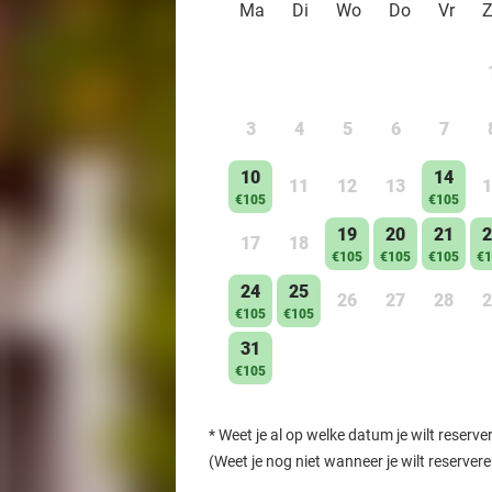
Ma
Di
Wo
Do
Vr
3
4
5
6
7
10
14
11
12
13
1
€105
€105
19
20
21
2
17
18
€105
€105
€105
€1
24
25
26
27
28
2
€105
€105
31
€105
*
Weet je al op welke datum je wilt reserve
(Weet je nog niet wanneer je wilt reserver