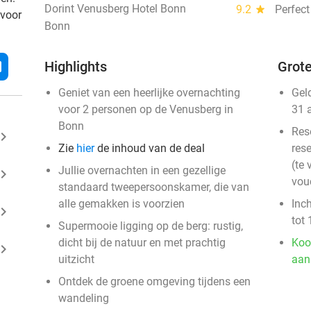
Dorint Venusberg Hotel Bonn
9.2
star
Perfect
 voor
Bonn
l
Highlights
Grote
Geniet van een heerlijke overnachting
Gel
voor 2 personen op de Venusberg in
31 
Bonn
Res
ard_arrow_right
Zie
hier
de inhoud van de deal
rese
(te 
Jullie overnachten in een gezellige
ard_arrow_right
vou
standaard tweepersoonskamer, die van
alle gemakken is voorzien
Inc
ard_arrow_right
tot 
Supermooie ligging op de berg: rustig,
dicht bij de natuur en met prachtig
Koo
ard_arrow_right
uitzicht
aan
Ontdek de groene omgeving tijdens een
wandeling