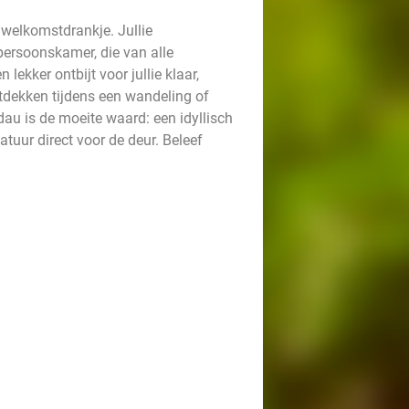
 welkomstdrankje. Jullie
persoonskamer, die van alle
ekker ontbijt voor jullie klaar,
tdekken tijdens een wandeling of
au is de moeite waard: een idyllisch
tuur direct voor de deur. Beleef