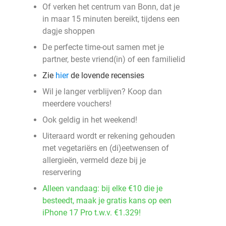
Of verken het centrum van Bonn, dat je
in maar 15 minuten bereikt, tijdens een
dagje shoppen
De perfecte time-out samen met je
partner, beste vriend(in) of een familielid
Zie
hier
de lovende recensies
Wil je langer verblijven? Koop dan
meerdere vouchers!
Ook geldig in het weekend!
Uiteraard wordt er rekening gehouden
met vegetariërs en (di)eetwensen of
allergieën, vermeld deze bij je
reservering
Alleen vandaag: bij elke €10 die je
besteedt, maak je gratis kans op een
iPhone 17 Pro t.w.v. €1.329!