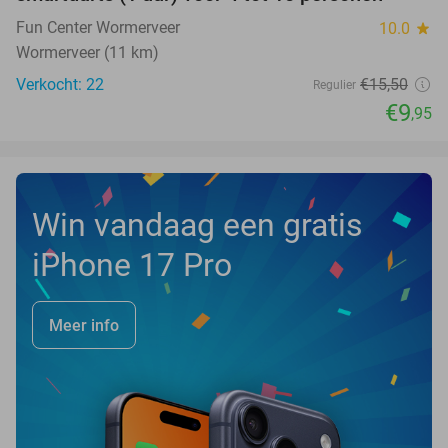
Fun Center Wormerveer
10.0
star
Wormerveer (11 km)
Verkocht: 22
€15
,50
Regulier
€9
,95
Win vandaag een gratis
iPhone 17 Pro
Meer info