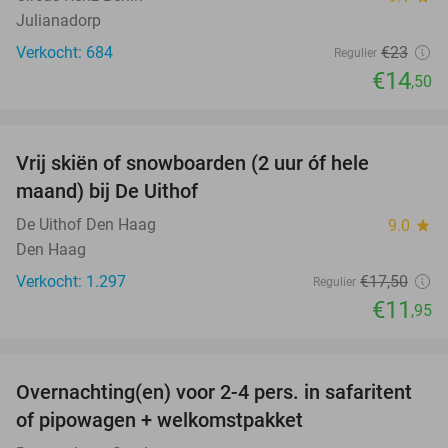
Julianadorp
Verkocht: 684
€23
Regulier
€14
,50
favorite_border
Vrij skiën of snowboarden (2 uur óf hele
32%
maand) bij De Uithof
De Uithof Den Haag
9.0
star
Den Haag
Verkocht: 1.297
€17
,50
Regulier
€11
,95
favorite_border
Overnachting(en) voor 2-4 pers. in safaritent
39%
of pipowagen + welkomstpakket