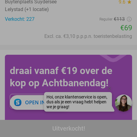
Buytenplaets Suydersee
9.6
star
Lelystad (+1 locatie)
Verkocht: 227
€113
Regulier
€69
Excl. ca. €3,10 p.p.p.n. toeristenbelasting
draai vanaf €19 over de
kop op Achtbanendag!
Bekijk alle deals!
close
OPEN IN APP
Uitverkocht!