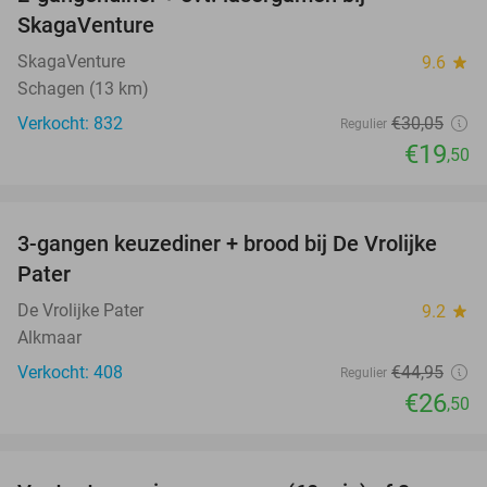
35%
SkagaVenture
SkagaVenture
9.6
star
Schagen (13 km)
Verkocht: 832
€30
,05
Regulier
€19
,50
favorite_border
3-gangen keuzediner + brood bij De Vrolijke
41%
Pater
De Vrolijke Pater
9.2
star
Alkmaar
Verkocht: 408
€44
,95
Regulier
€26
,50
favorite_border