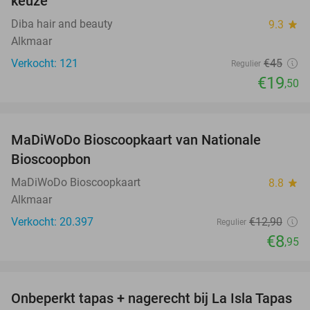
keuze
Diba hair and beauty
9.3
star
Alkmaar
Verkocht: 121
€45
Regulier
€19
,50
favorite_border
MaDiWoDo Bioscoopkaart van Nationale
31%
Bioscoopbon
MaDiWoDo Bioscoopkaart
8.8
star
Alkmaar
Verkocht: 20.397
€12
,90
Regulier
€8
,95
favorite_border
Onbeperkt tapas + nagerecht bij La Isla Tapas
26%