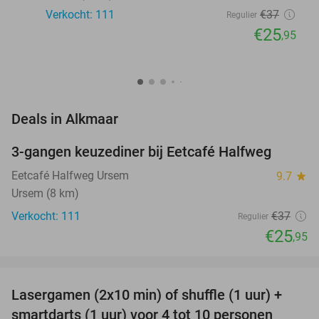
Verkocht: 111
€37
Regulier
€25
,95
favorite_border
Deals in Alkmaar
3-gangen keuzediner bij Eetcafé Halfweg
30%
Eetcafé Halfweg Ursem
9.7
star
Ursem (8 km)
Verkocht: 111
€37
Regulier
€25
,95
favorite_border
Lasergamen (2x10 min) of shuffle (1 uur) +
36%
NEW
smartdarts (1 uur) voor 4 tot 10 personen
TODAY