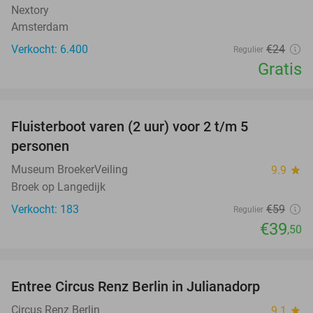
Nextory
Amsterdam
Verkocht: 6.400
€24
Regulier
Gratis
favorite_border
Fluisterboot varen (2 uur) voor 2 t/m 5
33%
personen
Museum BroekerVeiling
9.9
star
Broek op Langedijk
Verkocht: 183
€59
Regulier
€39
,50
favorite_border
Entree Circus Renz Berlin in Julianadorp
37%
Circus Renz Berlin
9.1
star