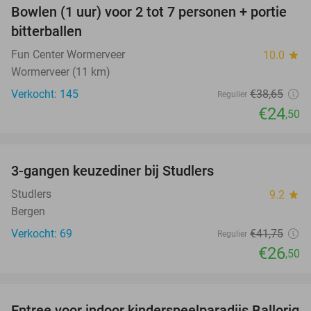
Bowlen (1 uur) voor 2 tot 7 personen + portie
37%
bitterballen
Fun Center Wormerveer
10.0
star
Wormerveer (11 km)
Verkocht: 145
€38
,65
Regulier
€24
,50
favorite_border
3-gangen keuzediner bij Studlers
37%
Studlers
9.2
star
Bergen
Verkocht: 69
€41
,75
Regulier
€26
,50
favorite_border
Entree voor indoor kinderspeelparadijs Ballorig