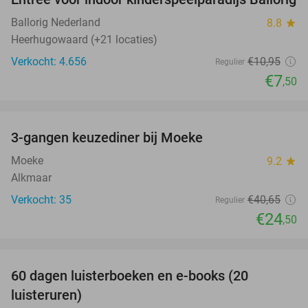
32%
Ballorig Nederland
8.8
star
Heerhugowaard (+21 locaties)
Verkocht: 4.656
€10
,95
Regulier
€7
,50
favorite_border
3-gangen keuzediner bij Moeke
40%
Moeke
9.2
star
Alkmaar
Verkocht: 35
€40
,65
Regulier
€24
,50
favorite_border
100%
60 dagen luisterboeken en e-books (20
luisteruren)