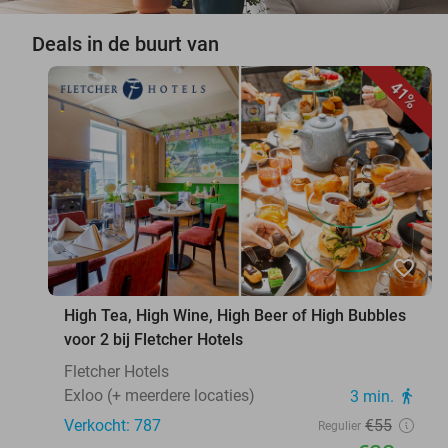
Deals in de buurt van
41%
favorite_border
High Tea, High Wine, High Beer of High Bubbles
voor 2 bij Fletcher Hotels
Fletcher Hotels
Exloo (+ meerdere locaties)
3 min.
directions_walk
Verkocht: 787
€55
Regulier