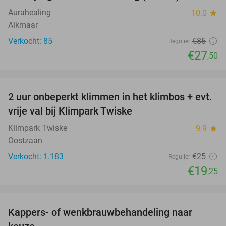
Aurahealing
10.0
star
Alkmaar
Verkocht: 85
€85
Regulier
€27
,50
favorite_border
2 uur onbeperkt klimmen in het klimbos + evt.
23%
vrije val bij Klimpark Twiske
Klimpark Twiske
9.9
star
Oostzaan
Verkocht: 1.183
€25
Regulier
€19
,25
favorite_border
Kappers- of wenkbrauwbehandeling naar
57%