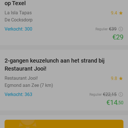
op Texel
La Isla Tapas
9.4
star
De Cocksdorp
Verkocht: 300
€39
Regulier
€29
favorite_border
2-gangen keuzelunch aan het strand bij
35%
Restaurant Jooi!
Restaurant Jooi!
9.8
star
Egmond aan Zee (7 km)
Verkocht: 363
€22
,15
Regulier
€14
,50