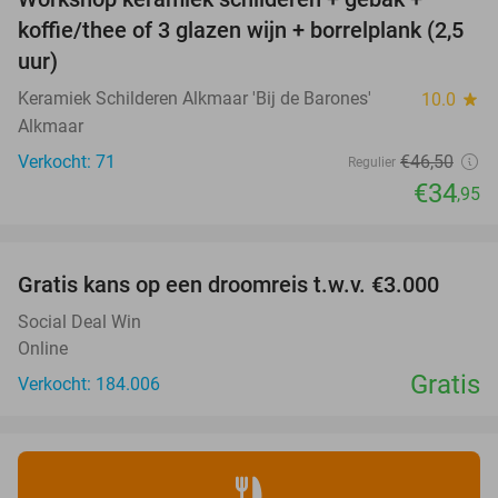
25%
koffie/thee of 3 glazen wijn + borrelplank (2,5
uur)
Keramiek Schilderen Alkmaar 'Bij de Barones'
10.0
star
Alkmaar
Verkocht: 71
€46
,50
Regulier
€34
,95
favorite_border
Gratis kans op een droomreis t.w.v. €3.000
Social Deal Win
Online
Gratis
Verkocht: 184.006