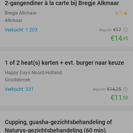
2-gangendiner à la carte bij Bregje Alkmaar
12%
Bregje Alkmaar
9.7
star
Alkmaar
Verkocht: 1.203
€17
Regulier
€14
,95
favorite_border
1 of 2 heat(s) karten + evt. burger naar keuze
19%
Happy Days Noord-Holland
Grootebroek
Verkocht: 331
€14
,25
Regulier
€11
,50
favorite_border
Cupping, guasha-gezichtsbehandeling of
68%
Naturys-gezichtsbehandeling (60 min)