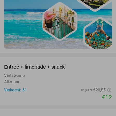
favorite_border
Entree + limonade + snack
42%
VintaGame
Alkmaar
Verkocht: 61
€20
,85
Regulier
€12
favorite_border