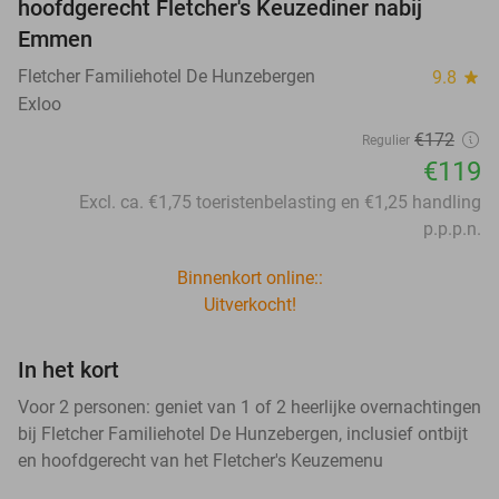
hoofdgerecht Fletcher's Keuzediner nabij
Emmen
Fletcher Familiehotel De Hunzebergen
9.8
star
Exloo
€172
Regulier
€119
Excl. ca. €1,75 toeristenbelasting en €1,25 handling
p.p.p.n.
Binnenkort online::
Uitverkocht!
In het kort
Voor 2 personen: geniet van 1 of 2 heerlijke overnachtingen
bij Fletcher Familiehotel De Hunzebergen, inclusief ontbijt
en hoofdgerecht van het Fletcher's Keuzemenu