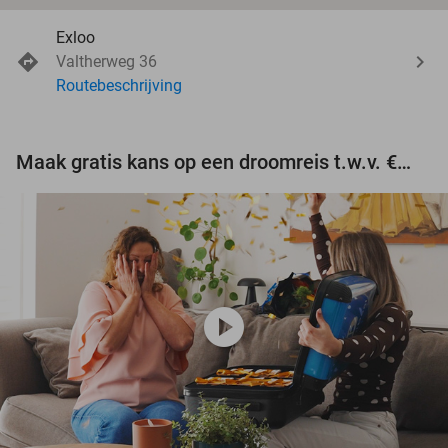
Exloo
Valtherweg 36
Routebeschrijving
Maak gratis kans op een droomreis t.w.v. €3.000!
play_circle