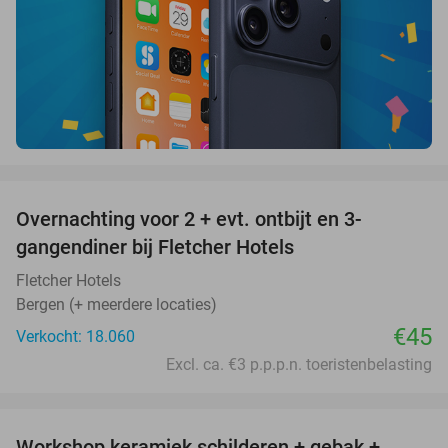
favorite_border
Overnachting voor 2 + evt. ontbijt en 3-
gangendiner bij Fletcher Hotels
Fletcher Hotels
Bergen (+ meerdere locaties)
€45
Verkocht: 18.060
Excl. ca. €3 p.p.p.n. toeristenbelasting
favorite_border
Workshop keramiek schilderen + gebak +