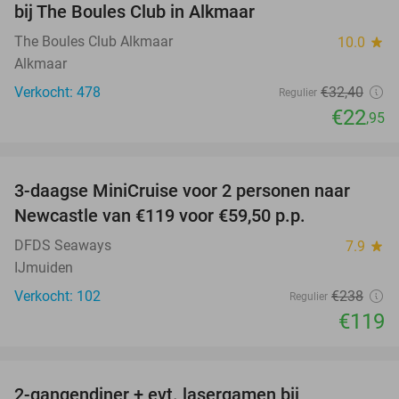
bij The Boules Club in Alkmaar
The Boules Club Alkmaar
10.0
star
Alkmaar
Verkocht: 478
€32
,40
Regulier
€22
,95
favorite_border
3-daagse MiniCruise voor 2 personen naar
50%
Newcastle van €119 voor €59,50 p.p.
DFDS Seaways
7.9
star
IJmuiden
Verkocht: 102
€238
Regulier
€119
favorite_border
2-gangendiner + evt. lasergamen bij