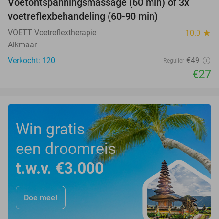
Voetontspanningsmassage (60 min) of 3x
45%
SOLD
voetreflexbehandeling (60-90 min)
OUT
VOETT Voetreflextherapie
10.0
star
Alkmaar
Verkocht: 120
€49
Regulier
€27
Win gratis
een droomreis
t.w.v. €3.000
Doe mee!