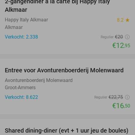
2-gangendiner à la carte bij Happy Italy
35%
Alkmaar
Happy Italy Alkmaar
8.2
star
Alkmaar
Verkocht: 2.338
€20
Regulier
€12
,95
favorite_border
Entree voor Avonturenboerderij Molenwaard
27%
Avonturenboerderij Molenwaard
Groot-Ammers
Verkocht: 8.622
€22
,75
Regulier
€16
,50
favorite_border
Shared dining-diner (evt + 1 uur jeu de boules)
29%