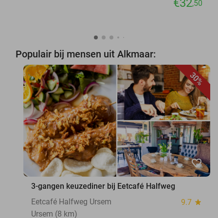
€32
,50
Populair bij mensen uit Alkmaar:
30%
favorite_border
3-gangen keuzediner bij Eetcafé Halfweg
Eetcafé Halfweg Ursem
9.7
star
Ursem (8 km)