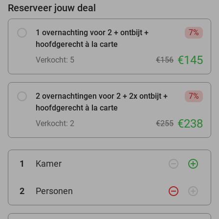
Reserveer jouw deal
1 overnachting voor 2 + ontbijt +
7%
hoofdgerecht à la carte
€145
Verkocht: 5
€156
2 overnachtingen voor 2 + 2x ontbijt +
7%
hoofdgerecht à la carte
€238
Verkocht: 2
€255
remove_circle_outline
add_circle_outline
1
Kamer
remove_circle_outline
add_circle_outline
2
Personen