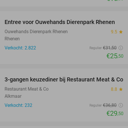
favorite_border
Entree voor Ouwehands Dierenpark Rhenen
19%
Ouwehands Dierenpark Rhenen
9.5
star
Rhenen
Verkocht: 2.822
€31
,50
Regulier
€25
,50
favorite_border
3-gangen keuzediner bij Restaurant Meat & Co
20%
Restaurant Meat & Co
8.8
star
Alkmaar
Verkocht: 232
€36
,80
Regulier
€29
,50