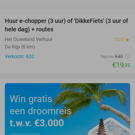
favorite_border
Huur e-chopper (3 uur) of 'DikkeFiets' (3 uur of
50%
hele dag) + routes
Het Ouweland Verhuur
10.0
star
De Rijp (8 km)
Verkocht: 620
€40
Regulier
€19
,95
Win gratis
een droomreis
t.w.v. €3.000