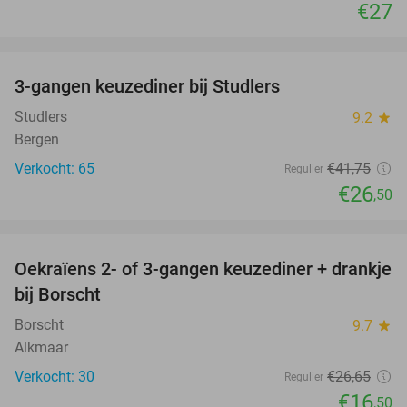
€27
favorite_border
3-gangen keuzediner bij Studlers
37%
Studlers
9.2
star
Bergen
Verkocht: 65
€41
,75
Regulier
€26
,50
favorite_border
Oekraïens 2- of 3-gangen keuzediner + drankje
38%
bij Borscht
Borscht
9.7
star
Alkmaar
Verkocht: 30
€26
,65
Regulier
€16
,50