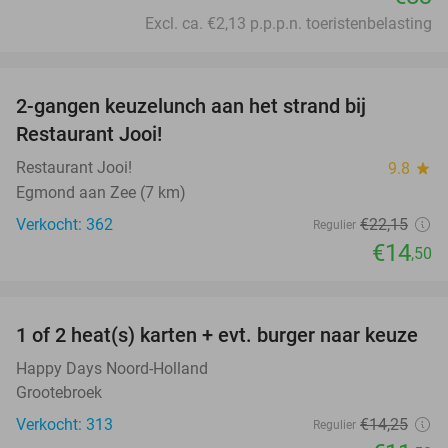
Excl. ca. €2,13 p.p.p.n. toeristenbelasting
favorite_border
2-gangen keuzelunch aan het strand bij
35%
Restaurant Jooi!
Restaurant Jooi!
9.8
star
Egmond aan Zee (7 km)
Verkocht: 362
€22
,15
Regulier
€14
,50
favorite_border
1 of 2 heat(s) karten + evt. burger naar keuze
19%
Happy Days Noord-Holland
Grootebroek
Verkocht: 313
€14
,25
Regulier