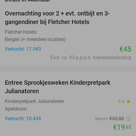
Overnachting voor 2 + evt. ontbijt en 3-
gangendiner bij Fletcher Hotels
Fletcher Hotels
Bergen (+ meerdere locaties)
€45
Verkocht: 17.943
Excl. ca. €3 p.p.p.n. toeristenbelasting
favorite_border
Entree Sprookjesweken Kinderpretpark
39%
Julianatoren
Kinderpretpark Julianatoren
9.4
star
Apeldoorn
Verkocht: 10.434
€32
,50
Regulier
€19
,95