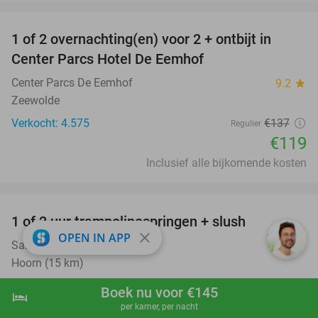
favorite_border
1 of 2 overnachting(en) voor 2 + ontbijt in
13%
Center Parcs Hotel De Eemhof
Center Parcs De Eemhof
9.2
star
Zeewolde
Verkocht: 4.575
€137
Regulier
€119
Inclusief alle bijkomende kosten
favorite_border
1 of 2 uur trampolinespringen + slush
43%
close
OPEN IN APP
Samcity
9.7
star
Hoorn (15 km)
Verkocht: 2.005
€14
Regulier
Boek nu voor €145
hotel
shopping_cart
Boek nu
navigate_next
€7
,95
per kamer, per nacht