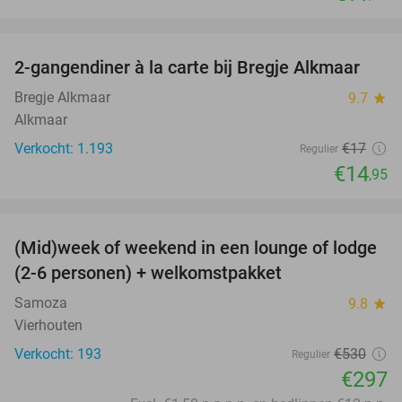
favorite_border
2-gangendiner à la carte bij Bregje Alkmaar
12%
Bregje Alkmaar
9.7
star
Alkmaar
Verkocht: 1.193
€17
Regulier
€14
,95
favorite_border
(Mid)week of weekend in een lounge of lodge
44%
(2-6 personen) + welkomstpakket
Samoza
9.8
star
Vierhouten
Verkocht: 193
€530
Regulier
€297