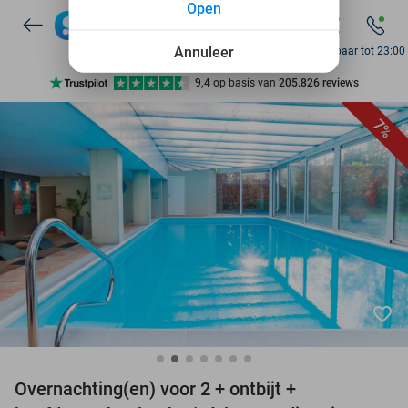
Open
7 dagen per week beschikbaar
10+ miljoen leden
Annuleer
Bereikbaar tot 23:00
9,4
op basis van
205.826 reviews
Ontdek 15.000+ deals
7%
7 dagen per week beschikbaar
10+ miljoen leden
favorite_border
Overnachting(en) voor 2 + ontbijt +