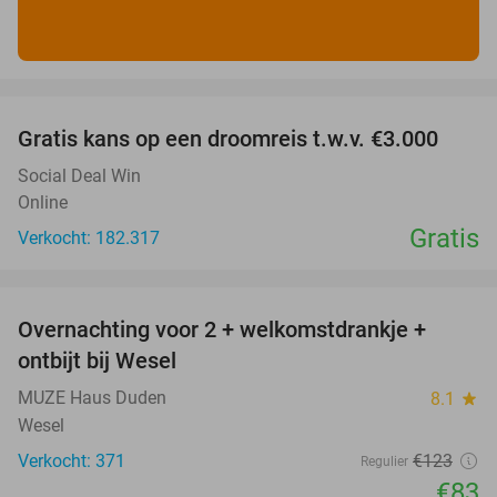
favorite_border
Gratis kans op een droomreis t.w.v. €3.000
Social Deal Win
Online
Gratis
Verkocht: 182.317
favorite_border
Overnachting voor 2 + welkomstdrankje +
33%
ontbijt bij Wesel
MUZE Haus Duden
8.1
star
Wesel
Verkocht: 371
€123
Regulier
€83