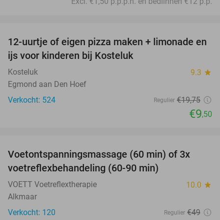
Excl. €1,50 p.p.p.n. en bedlinnen €12 p.p.
favorite_border
12-uurtje of eigen pizza maken + limonade en
52%
ijs voor kinderen bij Kosteluk
Kosteluk
9.3
star
Egmond aan Den Hoef
Verkocht: 524
€19
,75
Regulier
€9
,50
favorite_border
Voetontspanningsmassage (60 min) of 3x
45%
SOLD
voetreflexbehandeling (60-90 min)
OUT
VOETT Voetreflextherapie
10.0
star
Alkmaar
Verkocht: 120
€49
Regulier