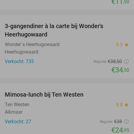
€11
,50
favorite_border
3-gangendiner à la carte bij Wonder's
10%
Heerhugowaard
Wonder´s Heerhugowaard
9.3
star
Heerhugowaard
Verkocht: 735
€38
,50
Regulier
€34
,50
favorite_border
Mimosa-lunch bij Ten Westen
34%
Ten Westen
9.8
star
Alkmaar
Verkocht: 27
€38
Regulier
€24
,95