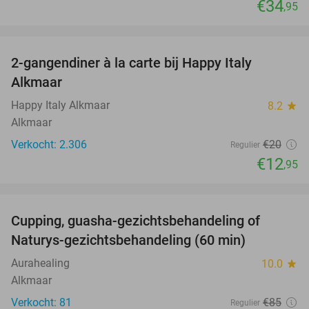
€34
,95
favorite_border
2-gangendiner à la carte bij Happy Italy
35%
Alkmaar
Happy Italy Alkmaar
8.2
star
Alkmaar
Verkocht: 2.306
€20
Regulier
€12
,95
favorite_border
Cupping, guasha-gezichtsbehandeling of
68%
Naturys-gezichtsbehandeling (60 min)
Aurahealing
10.0
star
Alkmaar
Verkocht: 81
€85
Regulier