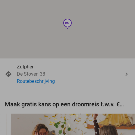
hotel
Zutphen
De Stoven 38
Routebeschrijving
Maak gratis kans op een droomreis t.w.v. €3.000!