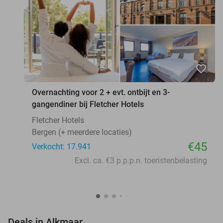
favorite_border
Overnachting voor 2 + evt. ontbijt en 3-
gangendiner bij Fletcher Hotels
Fletcher Hotels
Bergen (+ meerdere locaties)
€45
Verkocht: 17.941
Excl. ca. €3 p.p.p.n. toeristenbelasting
favorite_border
Deals in Alkmaar