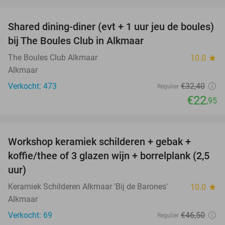
favorite_border
Shared dining-diner (evt + 1 uur jeu de boules)
29%
bij The Boules Club in Alkmaar
The Boules Club Alkmaar
10.0
star
Alkmaar
Verkocht: 473
€32
,40
Regulier
€22
,95
favorite_border
Workshop keramiek schilderen + gebak +
25%
koffie/thee of 3 glazen wijn + borrelplank (2,5
uur)
Keramiek Schilderen Alkmaar 'Bij de Barones'
10.0
star
Alkmaar
Verkocht: 69
€46
,50
Regulier