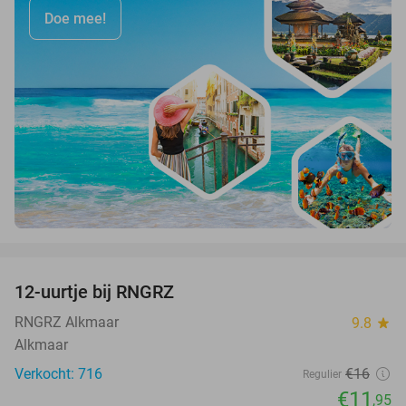
Doe mee!
favorite_border
12-uurtje bij RNGRZ
25%
RNGRZ Alkmaar
9.8
star
Alkmaar
Verkocht: 716
€16
Regulier
€11
,95