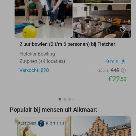
favorite_border
2 uur bowlen (2 t/m 6 personen) bij Fletcher
Fletcher Bowling
Zutphen (+4 locaties)
0 min.
directions_walk
Verkocht: 820
€45
Regulier
€22
,50
Populair bij mensen uit Alkmaar: