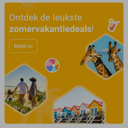
Ontdek de leukste
zomervakantiedeals
!
Bekijk nu