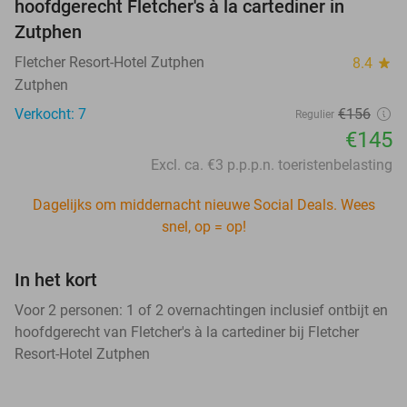
hoofdgerecht Fletcher's à la cartediner in
Zutphen
Fletcher Resort-Hotel Zutphen
8.4
star
Zutphen
Verkocht: 7
€156
Regulier
€145
Excl. ca. €3 p.p.p.n. toeristenbelasting
Dagelijks om middernacht nieuwe Social Deals. Wees
snel, op = op!
In het kort
Voor 2 personen: 1 of 2 overnachtingen inclusief ontbijt en
hoofdgerecht van Fletcher's à la cartediner bij Fletcher
Resort-Hotel Zutphen