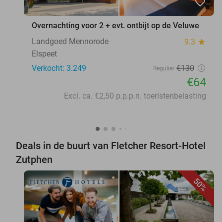
favorite_border
Overnachting voor 2 + evt. ontbijt op de Veluwe
Landgoed Mennorode
9.3
star
Elspeet
Verkocht: 3.249
€130
Regulier
€64
Excl. ca. €2,50 p.p.p.n. toeristenbelasting
Deals in de buurt van Fletcher Resort-Hotel
Zutphen
50%