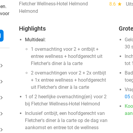
Fletcher Wellness-Hotel Helmond
8.6
star
Uit
den.
Helmond
 voor
Highlights
Grote
l
Multideal:
Gel
30 
1 overnachting voor 2 + ontbijt +
entree wellness + hoofdgerecht uit
Inc
Fletcher's diner à la carte
tot 
ard_arrow_right
2 overnachtingen voor 2 + 2x ontbijt
Badk
+ 1x entree wellness + hoofdgerecht
toe
ard_arrow_right
uit Fletcher's diner à la carte
Vra
1 of 2 heerlijke overnachting(en) voor 2
05
o
ard_arrow_right
bij Fletcher Wellness-Hotel Helmond
Koo
ard_arrow_right
Inclusief ontbijt, een hoofdgerecht van
aan
Fletcher's diner à la carte op de dag van
aankomst en entree tot de wellness
ard_arrow_right