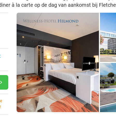
diner à la carte op de dag van aankomst bij Fletc
:
gate_next
e
!