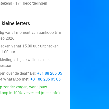
stekend • 171 beoordelingen
 kleine letters
dig vanaf moment van aankoop t/m
sep 2026
hecken vanaf 15.00 uur, uitchecken
11.00 uur
leding is bij de wellness niet
gestaan
gen over de deal? Bel:
+31 88 205 05
f WhatsApp met:
+31 88 205 05 05
p zonder zorgen, want jouw
koop is 100% verzekerd (meer info)