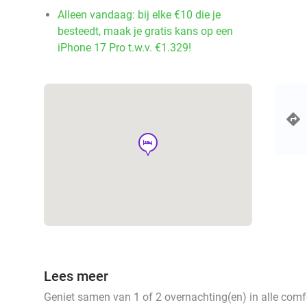
Alleen vandaag: bij elke €10 die je
besteedt, maak je gratis kans op een
iPhone 17 Pro t.w.v. €1.329!
hotel
Lees meer
Geniet samen van 1 of 2 overnachting(en) in alle comfo