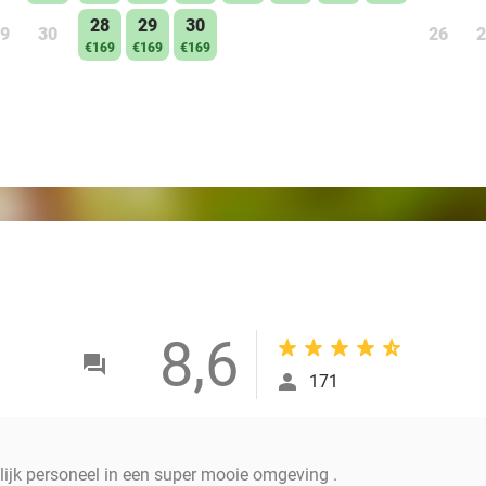
28
29
30
9
30
26
2
€169
€169
€169
8,6
171
lijk personeel in een super mooie omgeving .