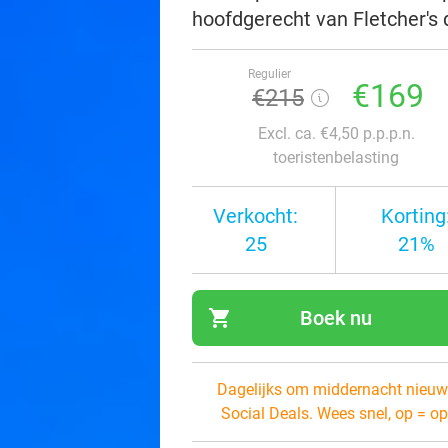
hoofdgerecht van Fletcher's 
Regulier
€169
€215
Excl. ca. €4,50 p.p.p.n.
toeristenbelasting
Verkocht:
Korting
25
21%
shopping_cart
Boek nu
navi
Dagelijks om middernacht nieuw
Social Deals. Wees snel, op = op