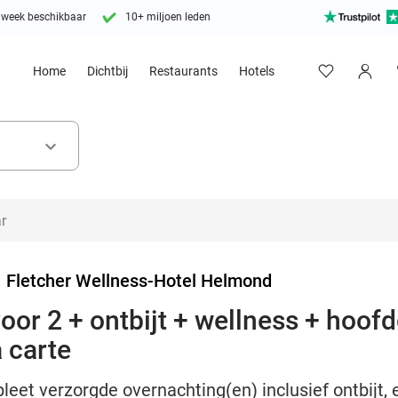
 week beschikbaar
10+ miljoen leden
Home
Dichtbij
Restaurants
Hotels
keyboard_arrow_down
>
Fletcher Wellness-Hotel Helmond
oor 2 + ontbijt + wellness + hoof
a carte
leet verzorgde overnachting(en) inclusief ontbijt, 