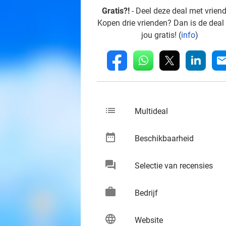
Gratis?!
- Deel deze deal met vrien
Kopen drie vrienden? Dan is de deal
jou gratis! (
info
)
whatsapp
linkedin
fb
mai
list
keybo
Multideal
date_range
keybo
Beschikbaarheid
chat
keybo
Selectie van recensies
work
keybo
Bedrijf
language
keybo
Website