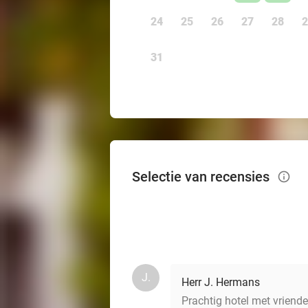
24
25
26
27
28
2
31
Selectie van recensies
info_outlined
J.
Herr J. Hermans
Prachtig hotel met vriende