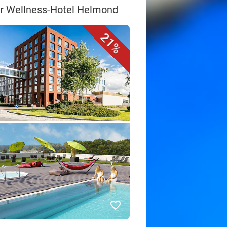
her Wellness-Hotel Helmond
21%
favorite_border