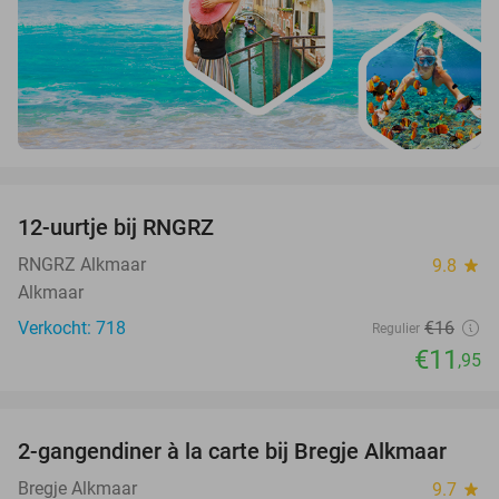
favorite_border
12-uurtje bij RNGRZ
25%
RNGRZ Alkmaar
9.8
star
Alkmaar
Verkocht: 718
€16
Regulier
€11
,95
favorite_border
2-gangendiner à la carte bij Bregje Alkmaar
12%
Bregje Alkmaar
9.7
star