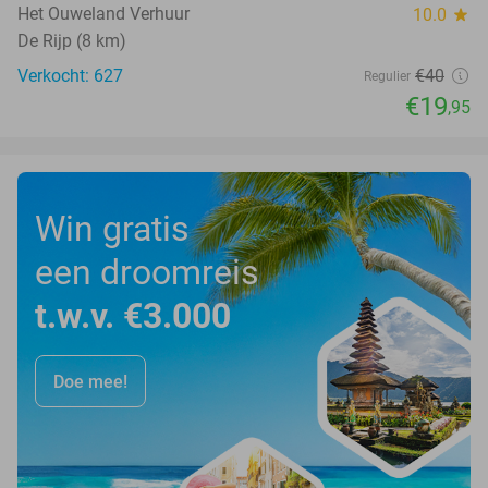
Het Ouweland Verhuur
10.0
star
De Rijp (8 km)
Verkocht: 627
€40
Regulier
€19
,95
Win gratis
een droomreis
t.w.v. €3.000
Doe mee!