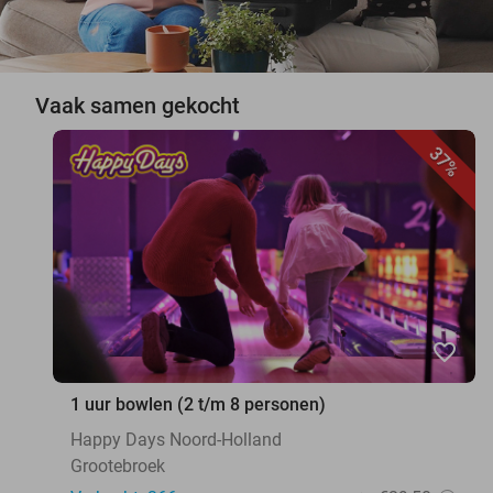
Vaak samen gekocht
37%
favorite_border
1 uur bowlen (2 t/m 8 personen)
Happy Days Noord-Holland
Grootebroek