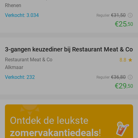
Rhenen
Verkocht: 3.034
€31
,50
Regulier
€25
,50
favorite_border
3-gangen keuzediner bij Restaurant Meat & Co
20%
Restaurant Meat & Co
8.8
star
Alkmaar
Verkocht: 232
€36
,80
Regulier
€29
,50
Ontdek de leukste
zomervakantiedeals
!