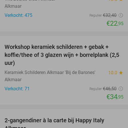
Alkmaar
Verkocht: 475
€32
,40
Regulier
€22
,95
favorite_border
Workshop keramiek schilderen + gebak +
25%
koffie/thee of 3 glazen wijn + borrelplank (2,5
uur)
Keramiek Schilderen Alkmaar 'Bij de Barones'
10.0
star
Alkmaar
Verkocht: 71
€46
,50
Regulier
€34
,95
favorite_border
2-gangendiner à la carte bij Happy Italy
35%