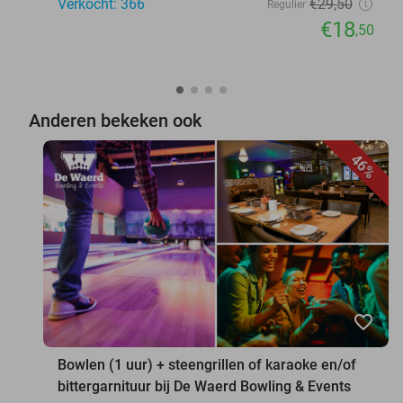
Verkocht: 366
€29
,50
Regulier
€18
,50
Anderen bekeken ook
46%
favorite_border
Bowlen (1 uur) + steengrillen of karaoke en/of
bittergarnituur bij De Waerd Bowling & Events