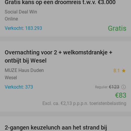
Gratis kans op een droomreis t.w.v. €3.000
Social Deal Win
Online
Gratis
Verkocht: 183.293
favorite_border
Overnachting voor 2 + welkomstdrankje +
33%
ontbijt bij Wesel
MUZE Haus Duden
8.1
star
Wesel
Verkocht: 373
€123
Regulier
€83
Excl. ca. €2,13 p.p.p.n. toeristenbelasting
favorite_border
2-gangen keuzelunch aan het strand bij
35%