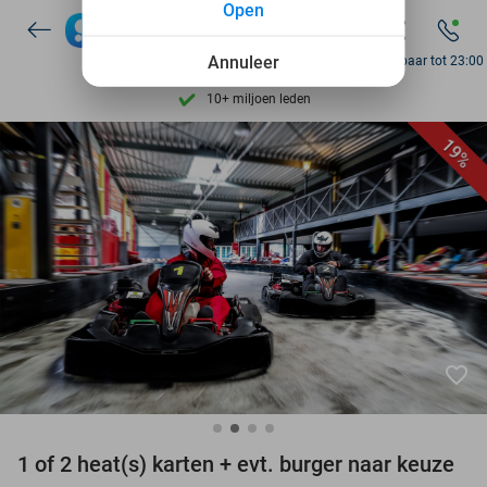
Open
Ontdek 15.000+ deals
7 dagen per week beschikbaar
Annuleer
Bereikbaar tot 23:00
10+ miljoen leden
9,4
op basis van
205.945 reviews
19%
Ontdek 15.000+ deals
7 dagen per week beschikbaar
10+ miljoen leden
favorite_border
1 of 2 heat(s) karten + evt. burger naar keuze