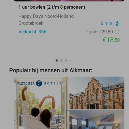
1 uur bowlen (2 t/m 8 personen)
Happy Days Noord-Holland
Grootebroek
0 min.
directions_walk
Verkocht: 366
€29
,50
Regulier
€18
,50
Populair bij mensen uit Alkmaar: