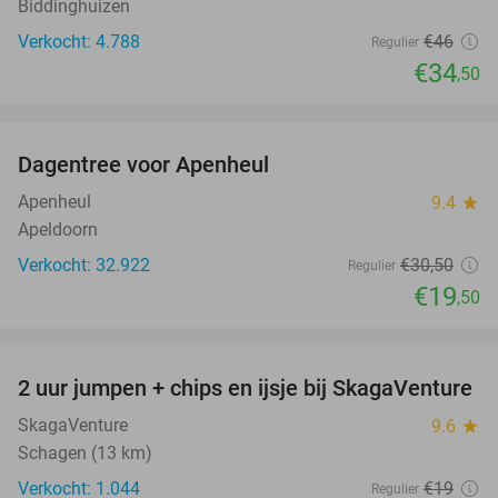
Biddinghuizen
Verkocht: 4.788
€46
Regulier
€34
,50
favorite_border
Dagentree voor Apenheul
36%
Apenheul
9.4
star
Apeldoorn
Verkocht: 32.922
€30
,50
Regulier
€19
,50
favorite_border
2 uur jumpen + chips en ijsje bij SkagaVenture
45%
SkagaVenture
9.6
star
Schagen (13 km)
Verkocht: 1.044
€19
Regulier