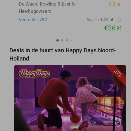
De Waerd Bowling & Events
9.3
star
Heerhugowaard
Verkocht: 782
€49
,50
Regulier
€26
,95
Deals in de buurt van Happy Days Noord-
Holland
37%
favorite_border