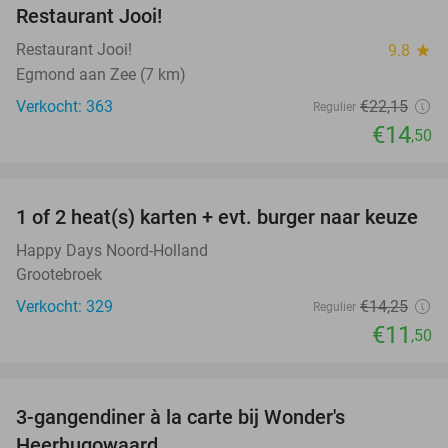
Restaurant Jooi!
Restaurant Jooi!
9.8
star
Egmond aan Zee (7 km)
Verkocht: 363
€22
,15
Regulier
€14
,50
favorite_border
1 of 2 heat(s) karten + evt. burger naar keuze
19%
Happy Days Noord-Holland
Grootebroek
Verkocht: 329
€14
,25
Regulier
€11
,50
favorite_border
3-gangendiner à la carte bij Wonder's
10%
Heerhugowaard