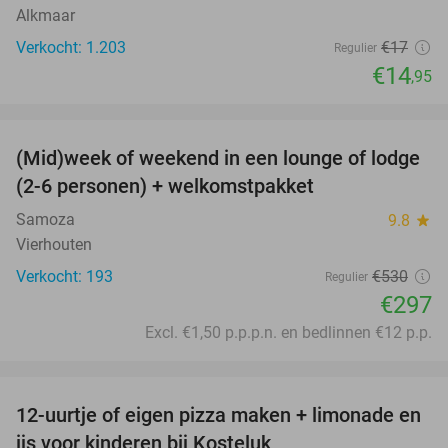
Alkmaar
Verkocht: 1.203
€17
Regulier
€14
,95
favorite_border
(Mid)week of weekend in een lounge of lodge
44%
(2-6 personen) + welkomstpakket
Samoza
9.8
star
Vierhouten
Verkocht: 193
€530
Regulier
€297
Excl. €1,50 p.p.p.n. en bedlinnen €12 p.p.
favorite_border
12-uurtje of eigen pizza maken + limonade en
52%
ijs voor kinderen bij Kosteluk