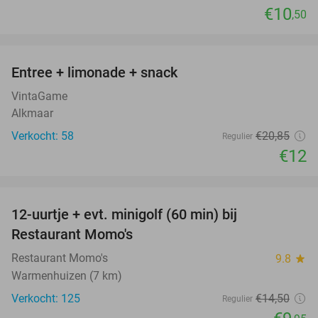
€10
,50
favorite_border
Entree + limonade + snack
42%
VintaGame
Alkmaar
Verkocht: 58
€20
,85
Regulier
€12
favorite_border
12-uurtje + evt. minigolf (60 min) bij
31%
Restaurant Momo's
Restaurant Momo's
9.8
star
Warmenhuizen (7 km)
Verkocht: 125
€14
,50
Regulier