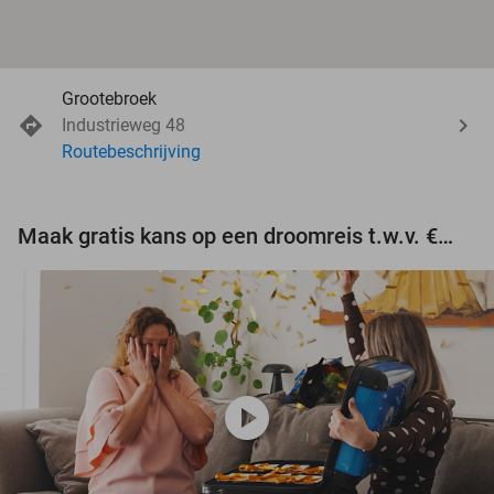
Grootebroek
Industrieweg 48
Routebeschrijving
Maak gratis kans op een droomreis t.w.v. €3.000!
play_circle