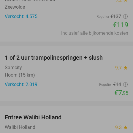
Zeewolde
Verkocht: 4.575
€137
Regulier
€119
Inclusief alle bijkomende kosten
favorite_border
1 of 2 uur trampolinespringen + slush
43%
Samcity
9.7
star
Hoorn (15 km)
Verkocht: 2.019
€14
Regulier
€7
,95
favorite_border
Entree Walibi Holland
25%
Walibi Holland
9.3
star