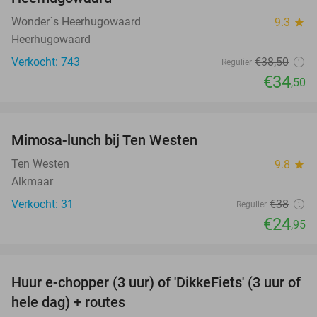
Wonder´s Heerhugowaard
9.3
star
Heerhugowaard
Verkocht: 743
€38
,50
Regulier
€34
,50
favorite_border
Mimosa-lunch bij Ten Westen
34%
Ten Westen
9.8
star
Alkmaar
Verkocht: 31
€38
Regulier
€24
,95
favorite_border
Huur e-chopper (3 uur) of 'DikkeFiets' (3 uur of
50%
hele dag) + routes