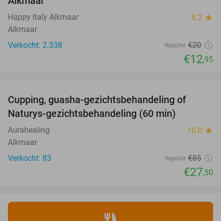
Alkmaar
Happy Italy Alkmaar
8.2
star
Alkmaar
Verkocht: 2.338
€20
Regulier
€12
,95
favorite_border
Cupping, guasha-gezichtsbehandeling of
68%
Naturys-gezichtsbehandeling (60 min)
Aurahealing
10.0
star
Alkmaar
Verkocht: 83
€85
Regulier
€27
,50