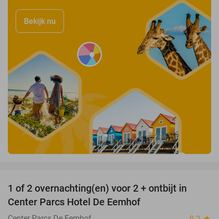
Bekijk nu
favorite_border
1 of 2 overnachting(en) voor 2 + ontbijt in
13%
Center Parcs Hotel De Eemhof
Center Parcs De Eemhof
9.2
star