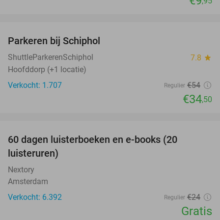
€9
,95
favorite_border
Parkeren bij Schiphol
36%
ShuttleParkerenSchiphol
7.8
star
Hoofddorp (+1 locatie)
Verkocht: 1.707
€54
Regulier
€34
,50
favorite_border
100%
60 dagen luisterboeken en e-books (20
luisteruren)
Nextory
Amsterdam
Verkocht: 6.392
€24
Regulier
Gratis