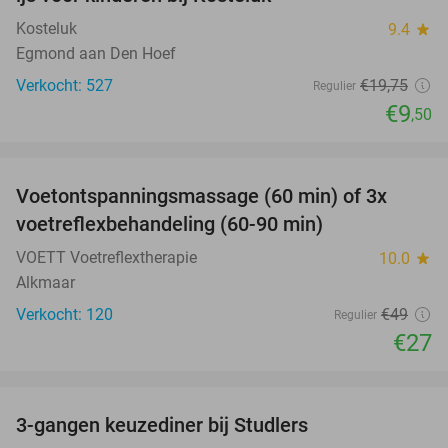
Kosteluk
9.4
star
Egmond aan Den Hoef
Verkocht: 527
€19
,75
Regulier
€9
,50
favorite_border
Voetontspanningsmassage (60 min) of 3x
45%
SOLD
voetreflexbehandeling (60-90 min)
OUT
VOETT Voetreflextherapie
10.0
star
Alkmaar
Verkocht: 120
€49
Regulier
€27
favorite_border
3-gangen keuzediner bij Studlers
37%