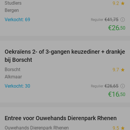
Studlers
9.2
star
Bergen
Verkocht: 69
€41
,75
Regulier
€26
,50
favorite_border
Oekraïens 2- of 3-gangen keuzediner + drankje
38%
bij Borscht
Borscht
9.7
star
Alkmaar
Verkocht: 30
€26
,65
Regulier
€16
,50
favorite_border
Entree voor Ouwehands Dierenpark Rhenen
19%
Ouwehands Dierenpark Rhenen
9.5
star