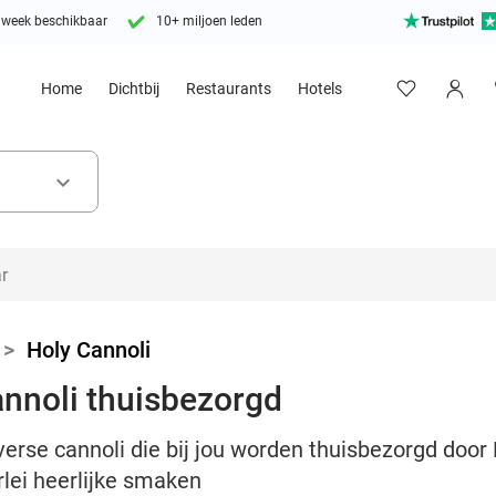
 week beschikbaar
10+ miljoen leden
Home
Dichtbij
Restaurants
Hotels
keyboard_arrow_down
>
Holy Cannoli
annoli thuisbezorgd
 verse cannoli die bij jou worden thuisbezorgd door
lei heerlijke smaken