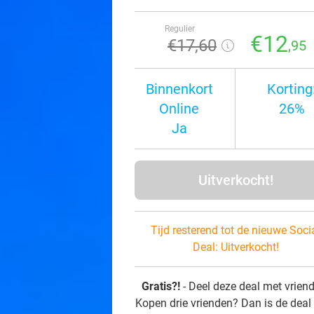
Regulier
€12
€17
,60
,95
Binnenkort
Korting
Online
26%
Ja
Uitverkocht!
Tijd resterend tot de nieuwe Soci
Deal:
Uitverkocht!
Gratis?!
- Deel deze deal met vrien
Kopen drie vrienden? Dan is de deal