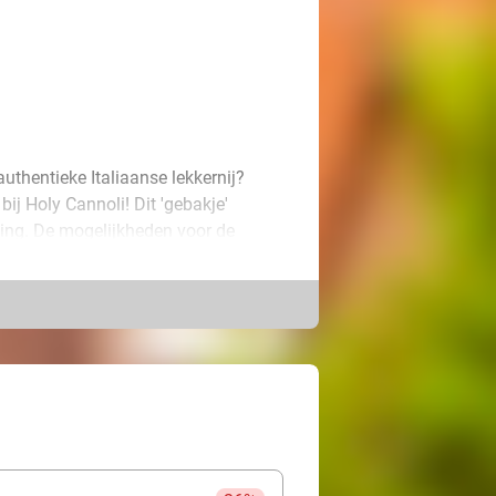
authentieke Italiaanse lekkernij?
bij Holy Cannoli! Dit 'gebakje'
ling. De mogelijkheden voor de
ei smaken. Zo proef jij van alles wat!
f van deze zoetigheid uit Italië. De
week na ontvangst goed als je deze
llen. Buon appetito!