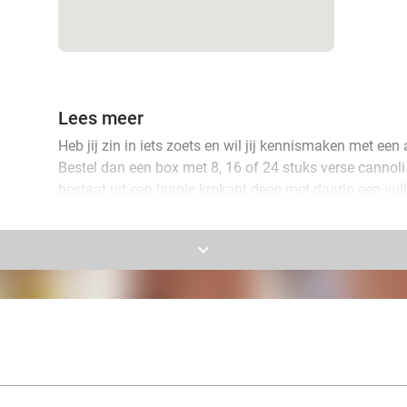
Lees meer
Heb jij zin in iets zoets en wil jij kennismaken met een 
Bestel dan een box met 8, 16 of 24 stuks verse cannoli 
bestaat uit een laagje krokant deeg met daarin een vul
vulling zijn eindeloos en in de box zitten dan ook allerl
keyboard_arrow_down
De box is perfect om te delen met vrienden of geniet zel
cannoli worden bij jou thuis bezorgd en blijven tot 1 
buiten de koelkast bewaart. Jij kan dus dagenlang smu