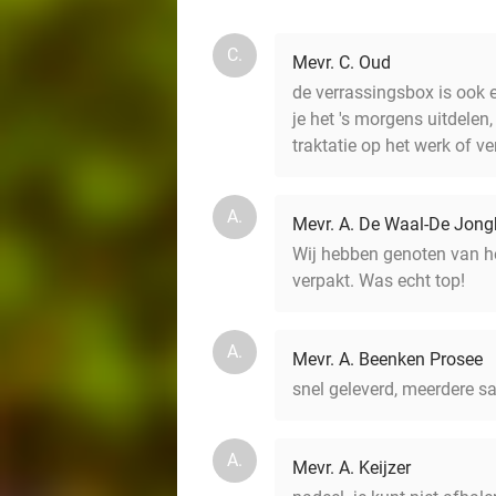
C.
Mevr. C. Oud
de verrassingsbox is ook e
je het 's morgens uitdelen
traktatie op het werk of v
A.
Mevr. A. De Waal-De Jong
Wij hebben genoten van het
verpakt. Was echt top!
A.
Mevr. A. Beenken Prosee
snel geleverd, meerdere s
A.
Mevr. A. Keijzer