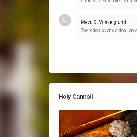
nadeel. je kunt niet afhal
S.
Mevr. S. Winkelgrund
Tevreden over de deal en d
Holy Cannoli