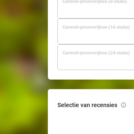
Cannoli-proeverijbox (8 stuks)
Cannoli-proeverijbox (16 stuks)
Cannoli-proeverijbox (24 stuks)
Selectie van recensies
info_outlined