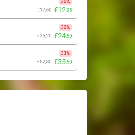
26%
€12
€17
,60
,95
30%
€24
€35
,20
,50
33%
€35
€52
,80
,50