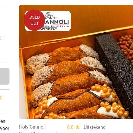
SOLD
OUT
:
al
den.
Holy Cannoli
8.0
star
Uitstekend
 voor