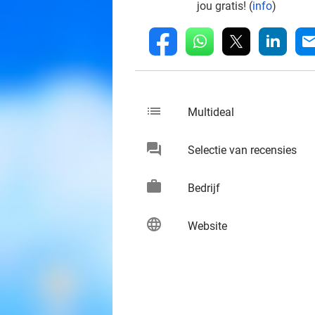
jou gratis! (
info
)
whatsapp
linkedin
fb
mai
list
keybo
Multideal
chat
keybo
Selectie van recensies
work
keybo
Bedrijf
language
keybo
Website