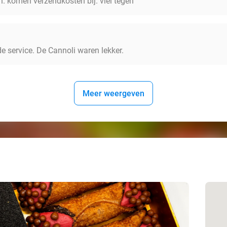
en. komen verzendkosten bij. viel tegen
e service. De Cannoli waren lekker.
Meer weergeven