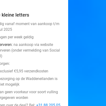
 kleine letters
dig vanaf moment van aankoop t/m
jul 2025
agen per week geldig
erveren:
na aankoop via website
erveren (onder vermelding van Social
l)
orgen:
xclusief €5,95 verzendkosten
ezorging op de Waddeneilanden is
iet mogelijk
an geen voorkeur voor soort vulling
rgegeven worden
gen over de deal? Bel:
+31 88 205 05