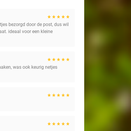
tjes bezorgd door de post, dus wil
aat. ideaal voor een kleine
maken, was ook keurig netjes