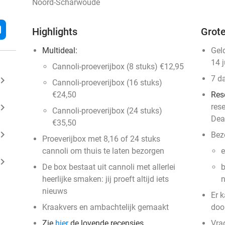
Noord-Scharwoude
l
Highlights
Grote
Multideal:
Gel
14 
Cannoli-proeverijbox (8 stuks) €12,95
7 d
ard_arrow_right
Cannoli-proeverijbox (16 stuks)
€24,50
Res
ard_arrow_right
res
Cannoli-proeverijbox (24 stuks)
Dea
€35,50
ard_arrow_right
Bez
Proeverijbox met 8,16 of 24 stuks
cannoli om thuis te laten bezorgen
e
ard_arrow_right
De box bestaat uit cannoli met allerlei
b
heerlijke smaken: jij proeft altijd iets
n
nieuws
Er k
Kraakvers en ambachtelijk gemaakt
doo
Zie
hier
de lovende recensies
Vra