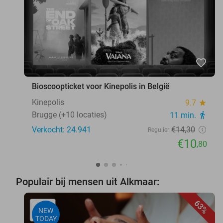
favorite_border
Bioscoopticket voor Kinepolis in België
Kinepolis
9.7
star
Brugge (+10 locaties)
11 min.
directions_walk
Verkocht: 24.941
€14
,30
Regulier
€10
,80
Populair bij mensen uit Alkmaar:
63%
NEW
TODAY