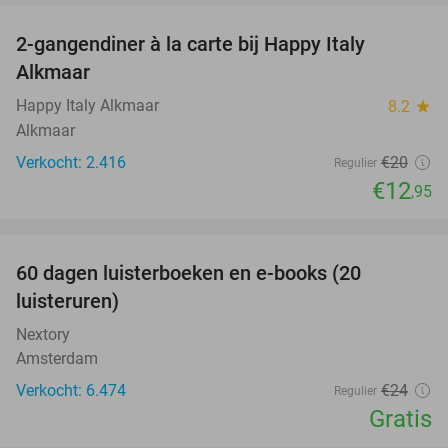
2-gangendiner à la carte bij Happy Italy
35%
Alkmaar
Happy Italy Alkmaar
8.2
star
Alkmaar
Verkocht: 2.416
€20
Regulier
€12
,95
favorite_border
100%
60 dagen luisterboeken en e-books (20
luisteruren)
Nextory
Amsterdam
Verkocht: 6.474
€24
Regulier
Gratis