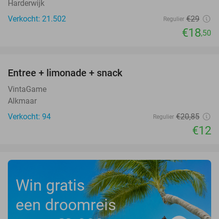
Harderwijk
Verkocht: 21.502
€29
Regulier
€18
,50
favorite_border
Entree + limonade + snack
42%
VintaGame
Alkmaar
Verkocht: 94
€20
,85
Regulier
€12
Win gratis
een droomreis