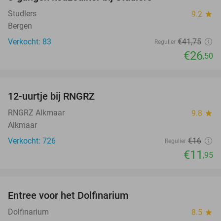
37%
Studlers
9.2
star
Bergen
Verkocht: 83
€41
,75
Regulier
€26
,50
favorite_border
12-uurtje bij RNGRZ
25%
RNGRZ Alkmaar
9.8
star
Alkmaar
Verkocht: 726
€16
Regulier
€11
,95
favorite_border
Entree voor het Dolfinarium
36%
Dolfinarium
8.5
star