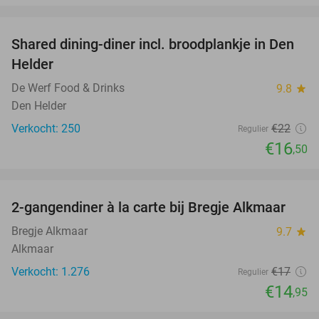
favorite_border
Shared dining-diner incl. broodplankje in Den
25%
Helder
De Werf Food & Drinks
9.8
star
Den Helder
Verkocht: 250
€22
Regulier
€16
,50
favorite_border
2-gangendiner à la carte bij Bregje Alkmaar
12%
Bregje Alkmaar
9.7
star
Alkmaar
Verkocht: 1.276
€17
Regulier
€14
,95
favorite_border