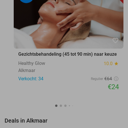
favorite_border
Gezichtsbehandeling (45 tot 90 min) naar keuze
Healthy Glow
10.0
star
Alkmaar
Verkocht: 34
€64
Regulier
€24
favorite_border
Deals in Alkmaar