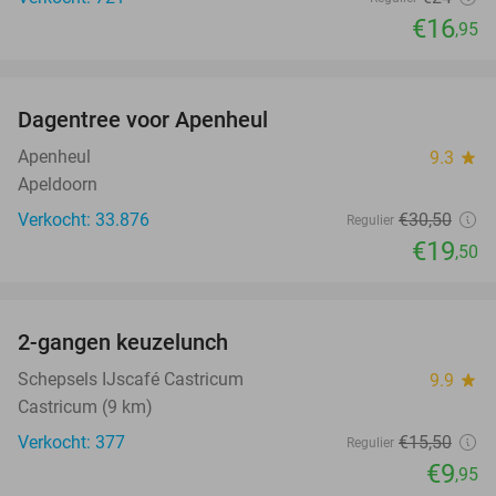
€16
,95
favorite_border
Dagentree voor Apenheul
36%
Apenheul
9.3
star
Apeldoorn
Verkocht: 33.876
€30
,50
Regulier
€19
,50
favorite_border
2-gangen keuzelunch
36%
Schepsels IJscafé Castricum
9.9
star
Castricum (9 km)
Verkocht: 377
€15
,50
Regulier
€9
,95