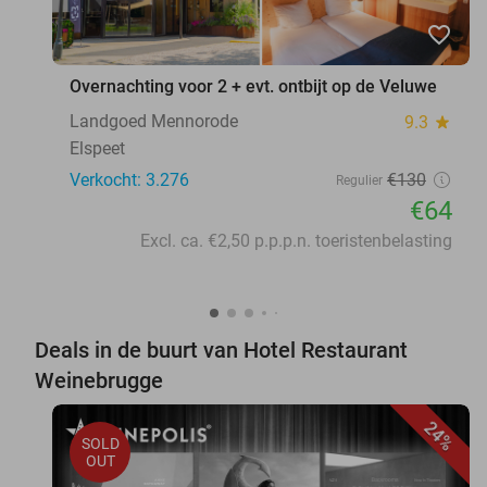
favorite_border
Overnachting voor 2 + evt. ontbijt op de Veluwe
Landgoed Mennorode
9.3
star
Elspeet
Verkocht: 3.276
€130
Regulier
€64
Excl. ca. €2,50 p.p.p.n. toeristenbelasting
Deals in de buurt van Hotel Restaurant
Weinebrugge
24%
SOLD
OUT