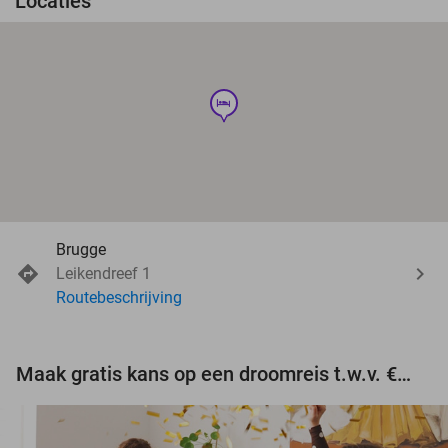
Locaties
hotel
Brugge
Leikendreef 1
Routebeschrijving
Maak gratis kans op een droomreis t.w.v. €3.000!