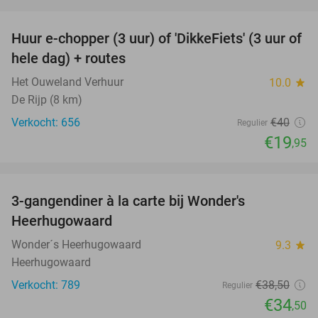
favorite_border
Huur e-chopper (3 uur) of 'DikkeFiets' (3 uur of
50%
hele dag) + routes
Het Ouweland Verhuur
10.0
star
De Rijp (8 km)
Verkocht: 656
€40
Regulier
€19
,95
favorite_border
3-gangendiner à la carte bij Wonder's
10%
Heerhugowaard
Wonder´s Heerhugowaard
9.3
star
Heerhugowaard
Verkocht: 789
€38
,50
Regulier
€34
,50