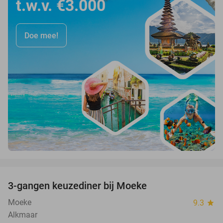
t.w.v. €3.000
Doe mee!
favorite_border
3-gangen keuzediner bij Moeke
40%
Moeke
9.3
star
Alkmaar