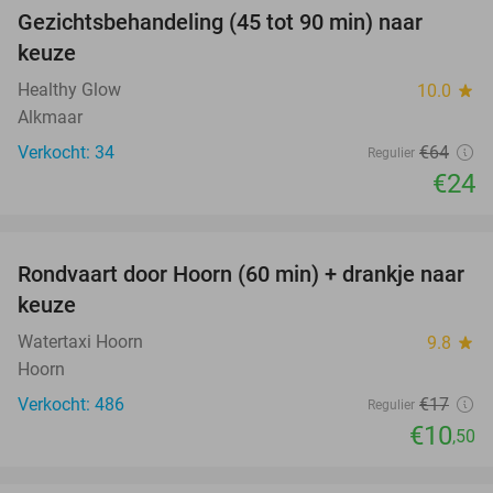
Gezichtsbehandeling (45 tot 90 min) naar
63%
NEW
keuze
TODAY
Healthy Glow
10.0
star
Alkmaar
Verkocht: 34
€64
Regulier
€24
favorite_border
Rondvaart door Hoorn (60 min) + drankje naar
38%
keuze
Watertaxi Hoorn
9.8
star
Hoorn
Verkocht: 486
€17
Regulier
€10
,50