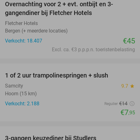
Overnachting voor 2 + evt. ontbijt en 3-
gangendiner bij Fletcher Hotels
Fletcher Hotels
Bergen (+ meerdere locaties)
€45
Verkocht: 18.407
Excl. ca. €3 p.p.p.n. toeristenbelasting
favorite_border
1 of 2 uur trampolinespringen + slush
43%
Samcity
9.7
star
Hoorn (15 km)
Verkocht: 2.188
€14
Regulier
€7
,95
favorite_border
3-gangen keuzediner bij Studlers