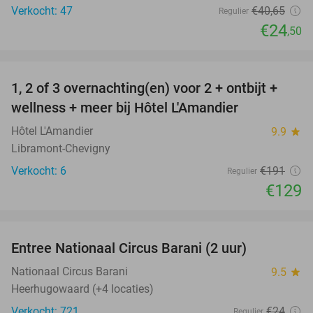
Verkocht: 47
€40
,65
Regulier
€24
,50
favorite_border
1, 2 of 3 overnachting(en) voor 2 + ontbijt +
32%
NEW
wellness + meer bij Hôtel L'Amandier
TODAY
Hôtel L'Amandier
9.9
star
Libramont-Chevigny
Verkocht: 6
€191
Regulier
€129
favorite_border
Entree Nationaal Circus Barani (2 uur)
29%
Nationaal Circus Barani
9.5
star
Heerhugowaard (+4 locaties)
Verkocht: 721
€24
Regulier