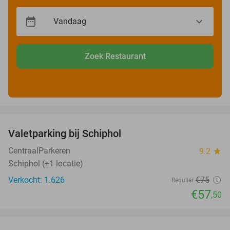
Zoek Restaurant
favorite_border
Valetparking bij Schiphol
23%
CentraalParkeren
9.2
star
Schiphol (+1 locatie)
Verkocht: 1.626
€75
Regulier
€57
,50
favorite_border