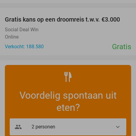
favorite_border
Gratis kans op een droomreis t.w.v. €3.000
Social Deal Win
Online
Gratis
Verkocht: 188.580
Voordelig spontaan uit
eten?