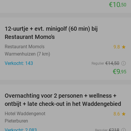
€10
,50
favorite_border
12-uurtje + evt. minigolf (60 min) bij
31%
Restaurant Momo's
Restaurant Momo's
9.8
star
Warmenhuizen (7 km)
Verkocht: 143
€14
,50
Regulier
€9
,95
favorite_border
Overnachting voor 2 personen + wellness +
66%
ontbijt + late check-out in het Waddengebied
Hotel Waddengenot
8.6
star
Pieterburen
Verkocht: 2.083
€218
Regulier