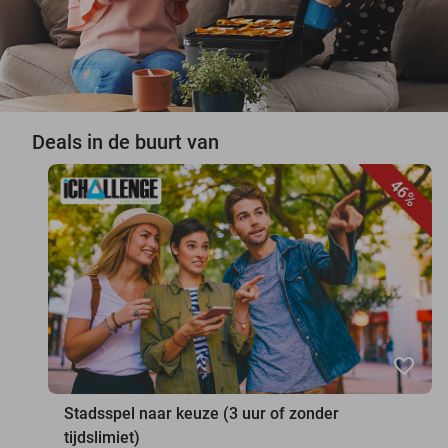
Deals in de buurt van
46%
favorite_border
Stadsspel naar keuze (3 uur of zonder
tijdslimiet)