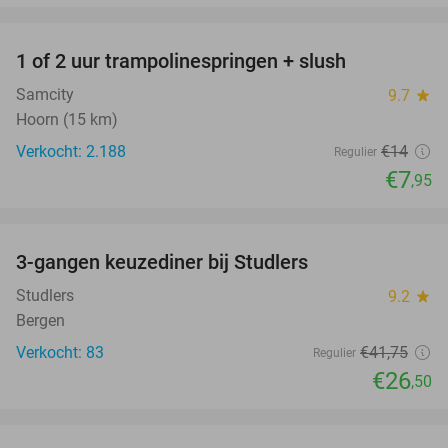
favorite_border
1 of 2 uur trampolinespringen + slush
43%
Samcity
9.7
star
Hoorn (15 km)
Verkocht: 2.188
€14
Regulier
€7
,95
favorite_border
3-gangen keuzediner bij Studlers
37%
Studlers
9.2
star
Bergen
Verkocht: 83
€41
,75
Regulier
€26
,50
favorite_border