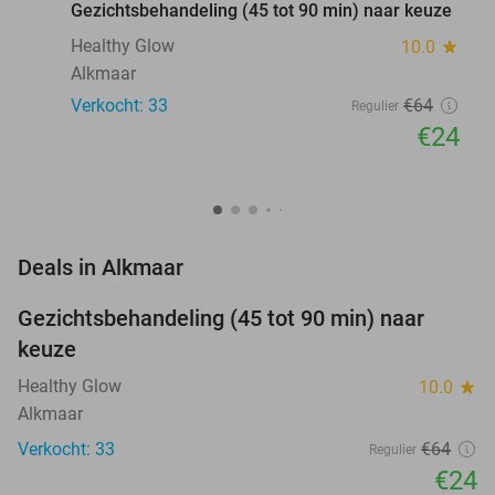
Gezichtsbehandeling (45 tot 90 min) naar keuze
Healthy Glow
10.0
star
Alkmaar
Verkocht: 33
€64
Regulier
€24
favorite_border
Deals in Alkmaar
Gezichtsbehandeling (45 tot 90 min) naar
63%
NEW
keuze
TODAY
Healthy Glow
10.0
star
Alkmaar
Verkocht: 33
€64
Regulier
€24