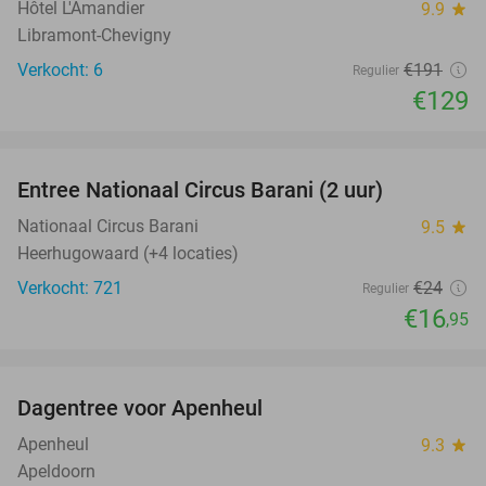
Hôtel L'Amandier
9.9
star
Libramont-Chevigny
Verkocht: 6
€191
Regulier
€129
favorite_border
Entree Nationaal Circus Barani (2 uur)
29%
Nationaal Circus Barani
9.5
star
Heerhugowaard (+4 locaties)
Verkocht: 721
€24
Regulier
€16
,95
favorite_border
Dagentree voor Apenheul
36%
Apenheul
9.3
star
Apeldoorn