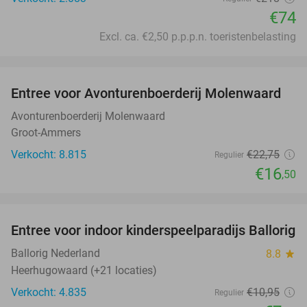
€74
Excl. ca. €2,50 p.p.p.n. toeristenbelasting
favorite_border
Entree voor Avonturenboerderij Molenwaard
27%
Avonturenboerderij Molenwaard
Groot-Ammers
Verkocht: 8.815
€22
,75
Regulier
€16
,50
favorite_border
Entree voor indoor kinderspeelparadijs Ballorig
32%
Ballorig Nederland
8.8
star
Heerhugowaard (+21 locaties)
Verkocht: 4.835
€10
,95
Regulier