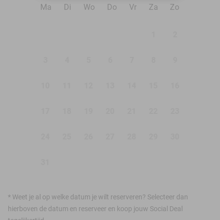
Ma
Di
Wo
Do
Vr
Za
Zo
1
2
3
4
5
6
7
8
9
10
11
12
13
14
15
16
17
18
19
20
21
22
23
24
25
26
27
28
29
30
31
*
Weet je al op welke datum je wilt reserveren? Selecteer dan
hierboven de datum en reserveer en koop jouw Social Deal