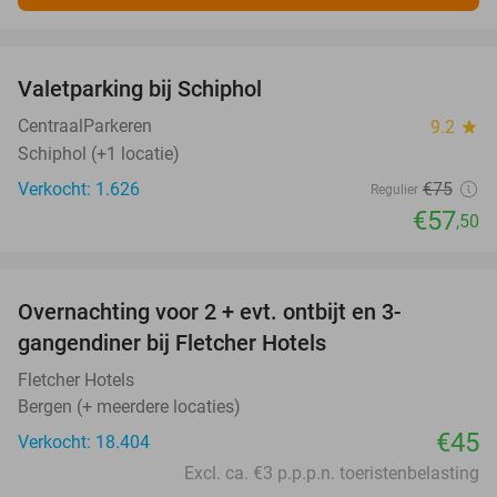
favorite_border
Valetparking bij Schiphol
23%
CentraalParkeren
9.2
star
Schiphol (+1 locatie)
Verkocht: 1.626
€75
Regulier
€57
,50
favorite_border
Overnachting voor 2 + evt. ontbijt en 3-
gangendiner bij Fletcher Hotels
Fletcher Hotels
Bergen (+ meerdere locaties)
€45
Verkocht: 18.404
Excl. ca. €3 p.p.p.n. toeristenbelasting