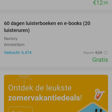
€12
,95
favorite_border
100%
60 dagen luisterboeken en e-books (20
luisteruren)
Nextory
Amsterdam
Verkocht: 6.474
€24
Regulier
Gratis
Ontdek de leukste
zomervakantiedeals
!