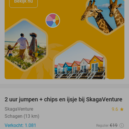
Bekijk nu
favorite_border
2 uur jumpen + chips en ijsje bij SkagaVenture
45%
SkagaVenture
9.6
star
Schagen (13 km)
Verkocht: 1.081
€19
Regulier