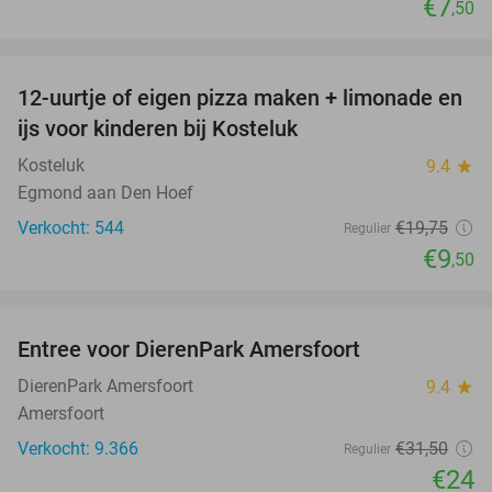
€7
,50
favorite_border
12-uurtje of eigen pizza maken + limonade en
52%
ijs voor kinderen bij Kosteluk
Kosteluk
9.4
star
Egmond aan Den Hoef
Verkocht: 544
€19
,75
Regulier
€9
,50
favorite_border
Entree voor DierenPark Amersfoort
24%
DierenPark Amersfoort
9.4
star
Amersfoort
Verkocht: 9.366
€31
,50
Regulier
€24