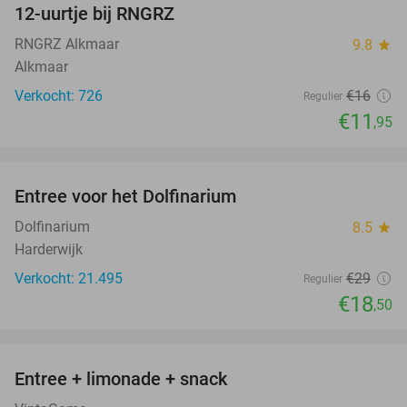
12-uurtje bij RNGRZ
25%
RNGRZ Alkmaar
9.8
star
Alkmaar
Verkocht: 726
€16
Regulier
€11
,95
favorite_border
Entree voor het Dolfinarium
36%
Dolfinarium
8.5
star
Harderwijk
Verkocht: 21.495
€29
Regulier
€18
,50
favorite_border
Entree + limonade + snack
42%