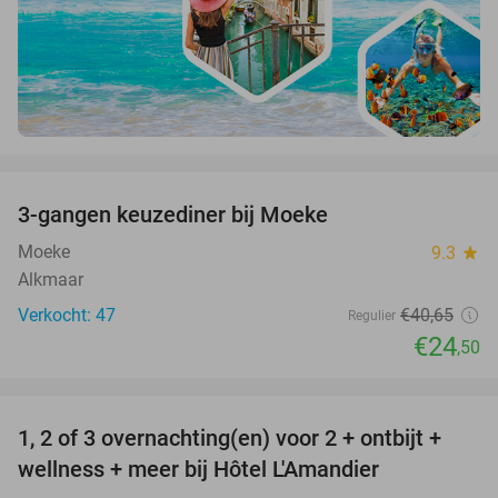
favorite_border
3-gangen keuzediner bij Moeke
40%
Moeke
9.3
star
Alkmaar
Verkocht: 47
€40
,65
Regulier
€24
,50
favorite_border
1, 2 of 3 overnachting(en) voor 2 + ontbijt +
32%
NEW
wellness + meer bij Hôtel L'Amandier
TODAY