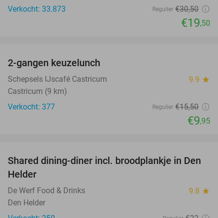
Verkocht: 33.873
€30
,50
Regulier
€19
,50
favorite_border
2-gangen keuzelunch
36%
Schepsels IJscafé Castricum
9.9
star
Castricum (9 km)
Verkocht: 377
€15
,50
Regulier
€9
,95
favorite_border
Shared dining-diner incl. broodplankje in Den
25%
Helder
De Werf Food & Drinks
9.8
star
Den Helder