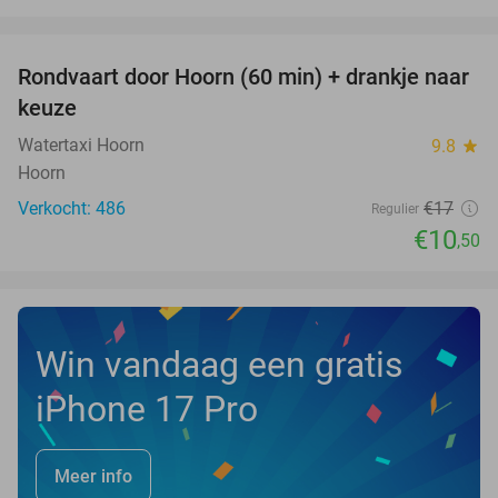
favorite_border
Rondvaart door Hoorn (60 min) + drankje naar
38%
keuze
Watertaxi Hoorn
9.8
star
Hoorn
Verkocht: 486
€17
Regulier
€10
,50
Win vandaag een gratis
iPhone 17 Pro
Meer info