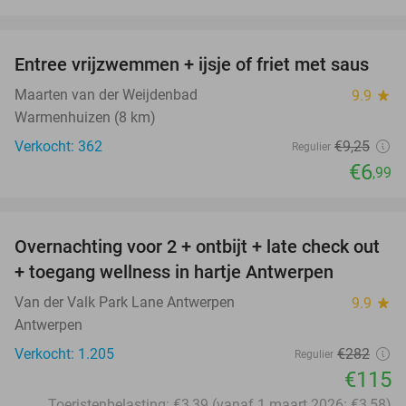
favorite_border
Entree vrijzwemmen + ijsje of friet met saus
24%
Maarten van der Weijdenbad
9.9
star
Warmenhuizen (8 km)
Verkocht: 362
€9
,25
Regulier
€6
,99
favorite_border
Overnachting voor 2 + ontbijt + late check out
59%
+ toegang wellness in hartje Antwerpen
Van der Valk Park Lane Antwerpen
9.9
star
Antwerpen
Verkocht: 1.205
€282
Regulier
€115
Toeristenbelasting: €3,39 (vanaf 1 maart 2026: €3,58)