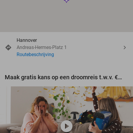
Hannover
Andreas-Hermes-Platz 1
Routebeschrijving
Maak gratis kans op een droomreis t.w.v. €3.000!
play_circle