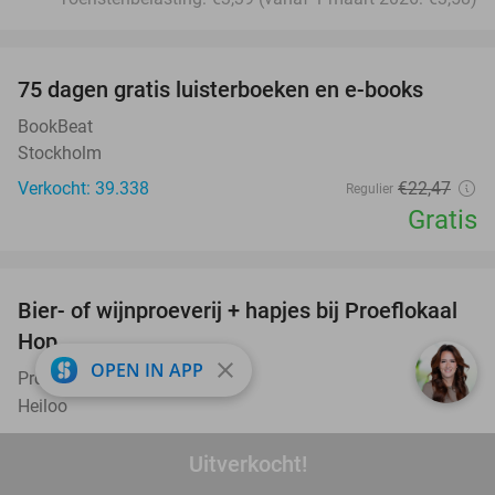
favorite_border
100%
75 dagen gratis luisterboeken en e-books
BookBeat
Stockholm
Verkocht: 39.338
€22
,47
Regulier
Gratis
favorite_border
Bier- of wijnproeverij + hapjes bij Proeflokaal
45%
Hop
close
OPEN IN APP
Proeflokaal Hop
9.7
star
Heiloo
Verkocht: 277
€18
Regulier
Uitverkocht!
€9
,95