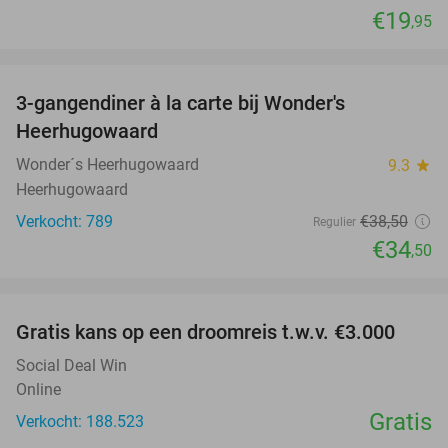
€19
,95
favorite_border
3-gangendiner à la carte bij Wonder's
10%
Heerhugowaard
Wonder´s Heerhugowaard
9.3
star
Heerhugowaard
Verkocht: 789
€38
,50
Regulier
€34
,50
favorite_border
Gratis kans op een droomreis t.w.v. €3.000
Social Deal Win
Online
Gratis
Verkocht: 188.523