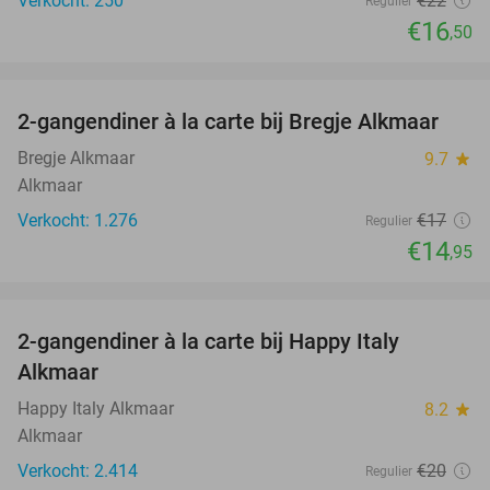
Verkocht: 250
€22
Regulier
€16
,50
favorite_border
2-gangendiner à la carte bij Bregje Alkmaar
12%
Bregje Alkmaar
9.7
star
Alkmaar
Verkocht: 1.276
€17
Regulier
€14
,95
favorite_border
2-gangendiner à la carte bij Happy Italy
35%
Alkmaar
Happy Italy Alkmaar
8.2
star
Alkmaar
Verkocht: 2.414
€20
Regulier