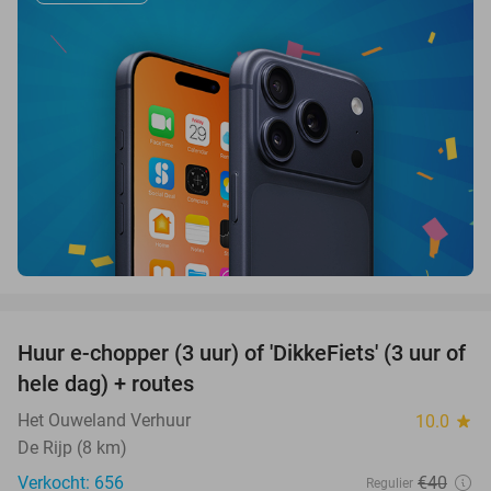
favorite_border
Huur e-chopper (3 uur) of 'DikkeFiets' (3 uur of
50%
hele dag) + routes
Het Ouweland Verhuur
10.0
star
De Rijp (8 km)
Verkocht: 656
€40
Regulier