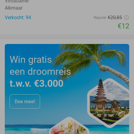
VintaGame
Alkmaar
Verkocht: 94
€20
,85
Regulier
€12
Win gratis
een droomreis
t.w.v. €3.000
Doe mee!