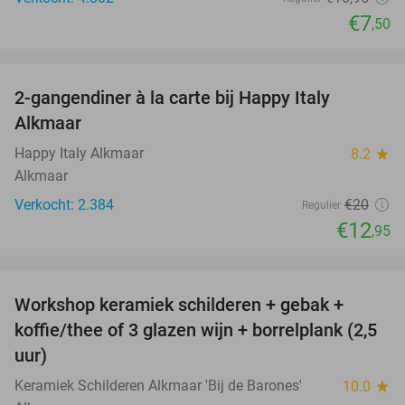
€7
,50
favorite_border
2-gangendiner à la carte bij Happy Italy
35%
Alkmaar
Happy Italy Alkmaar
8.2
star
Alkmaar
Verkocht: 2.384
€20
Regulier
€12
,95
favorite_border
Workshop keramiek schilderen + gebak +
25%
koffie/thee of 3 glazen wijn + borrelplank (2,5
uur)
Keramiek Schilderen Alkmaar 'Bij de Barones'
10.0
star