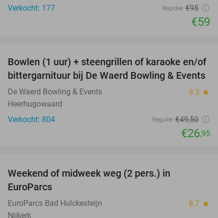
Verkocht: 177
€95
Regulier
€59
favorite_border
Bowlen (1 uur) + steengrillen of karaoke en/of
46%
bittergarnituur bij De Waerd Bowling & Events
De Waerd Bowling & Events
9.3
star
Heerhugowaard
Verkocht: 804
€49
,50
Regulier
€26
,95
favorite_border
Weekend of midweek weg (2 pers.) in
49%
EuroParcs
EuroParcs Bad Hulckesteijn
8.7
star
Nijkerk