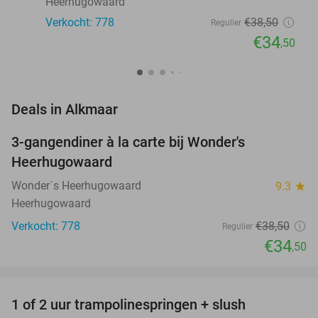
Heerhugowaard
Verkocht: 778
€38
,50
Regulier
€34
,50
favorite_border
Deals in Alkmaar
3-gangendiner à la carte bij Wonder's
10%
Heerhugowaard
Wonder´s Heerhugowaard
9.3
star
Heerhugowaard
Verkocht: 778
€38
,50
Regulier
€34
,50
favorite_border
1 of 2 uur trampolinespringen + slush
43%