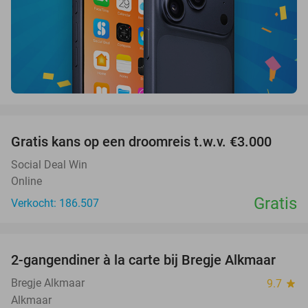
favorite_border
Gratis kans op een droomreis t.w.v. €3.000
Social Deal Win
Online
Gratis
Verkocht: 186.507
favorite_border
2-gangendiner à la carte bij Bregje Alkmaar
12%
Bregje Alkmaar
9.7
star
Alkmaar