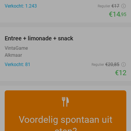
Verkocht: 1.243
€17
Regulier
€14
,95
favorite_border
Entree + limonade + snack
42%
VintaGame
Alkmaar
Verkocht: 81
€20
,85
Regulier
€12
Voordelig spontaan uit