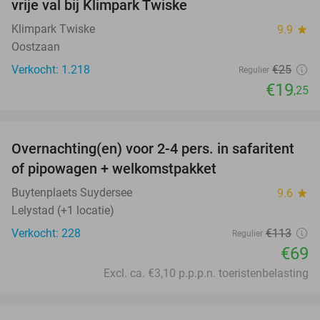
vrije val bij Klimpark Twiske
Klimpark Twiske
9.9
star
Oostzaan
Verkocht: 1.218
€25
Regulier
€19
,25
favorite_border
Overnachting(en) voor 2-4 pers. in safaritent
39%
of pipowagen + welkomstpakket
Buytenplaets Suydersee
9.6
star
Lelystad (+1 locatie)
Verkocht: 228
€113
Regulier
€69
Excl. ca. €3,10 p.p.p.n. toeristenbelasting
favorite_border