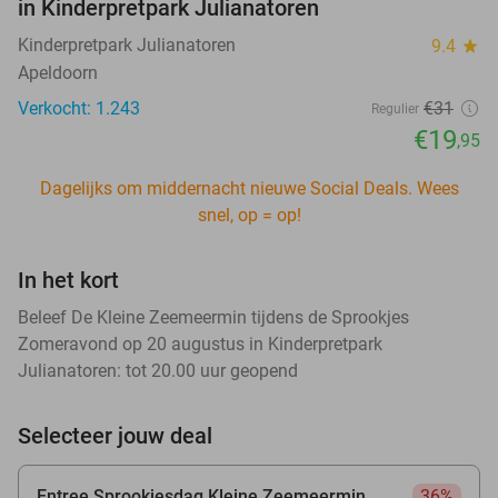
in Kinderpretpark Julianatoren
Kinderpretpark Julianatoren
9.4
star
Apeldoorn
Verkocht: 1.243
€31
Regulier
€19
,95
Dagelijks om middernacht nieuwe Social Deals. Wees
snel, op = op!
In het kort
Beleef De Kleine Zeemeermin tijdens de Sprookjes
Zomeravond op 20 augustus in Kinderpretpark
Julianatoren: tot 20.00 uur geopend
Selecteer jouw deal
Entree Sprookjesdag Kleine Zeemeermin
36%