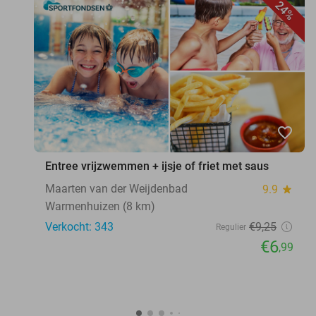
24%
favorite_border
Entree vrijzwemmen + ijsje of friet met saus
Maarten van der Weijdenbad
9.9
star
Warmenhuizen (8 km)
Verkocht: 343
€9
,25
Regulier
€6
,99