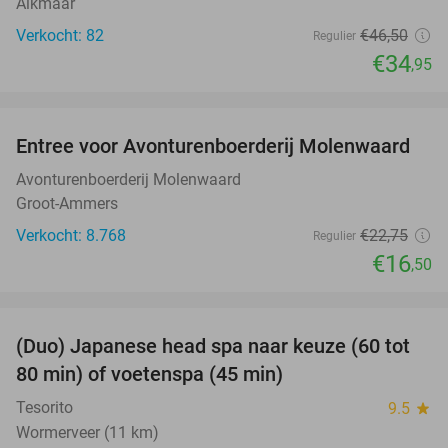
Alkmaar
Verkocht: 82
€46
,50
Regulier
€34
,95
favorite_border
Entree voor Avonturenboerderij Molenwaard
27%
Avonturenboerderij Molenwaard
Groot-Ammers
Verkocht: 8.768
€22
,75
Regulier
€16
,50
favorite_border
(Duo) Japanese head spa naar keuze (60 tot
38%
80 min) of voetenspa (45 min)
Tesorito
9.5
star
Wormerveer (11 km)