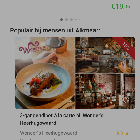
€19
,95
Populair bij mensen uit Alkmaar:
10%
favorite_border
3-gangendiner à la carte bij Wonder's
Heerhugowaard
Wonder´s Heerhugowaard
9.3
star