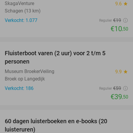
SkagaVenture
9.6
star
Schagen (13 km)
Verkocht: 1.077
€19
Regulier
€10
,50
favorite_border
Fluisterboot varen (2 uur) voor 2 t/m 5
33%
personen
Museum BroekerVeiling
9.9
star
Broek op Langedijk
Verkocht: 186
€59
Regulier
€39
,50
favorite_border
100%
60 dagen luisterboeken en e-books (20
luisteruren)