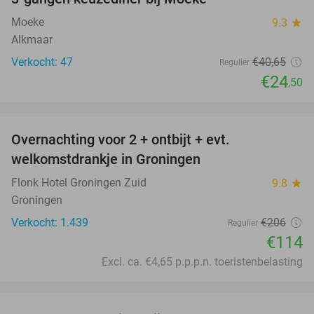
40%
Moeke
9.3
star
Alkmaar
Verkocht: 47
€40
,65
Regulier
€24
,50
favorite_border
Overnachting voor 2 + ontbijt + evt.
45%
welkomstdrankje in Groningen
Flonk Hotel Groningen Zuid
9.8
star
Groningen
Verkocht: 1.439
€206
Regulier
€114
Excl. ca. €4,65 p.p.p.n. toeristenbelasting
favorite_border