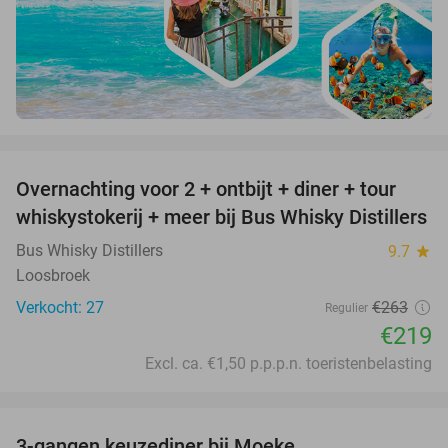
favorite_border
Overnachting voor 2 + ontbijt + diner + tour
17%
whiskystokerij + meer bij Bus Whisky Distillers
Bus Whisky Distillers
9.7
star
Loosbroek
Verkocht: 27
€263
Regulier
€219
Excl. ca. €1,50 p.p.p.n. toeristenbelasting
favorite_border
3-gangen keuzediner bij Moeke