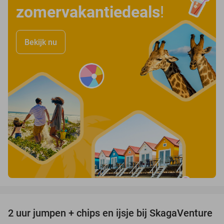
zomervakantiedeals
!
Bekijk nu
favorite_border
2 uur jumpen + chips en ijsje bij SkagaVenture
45%