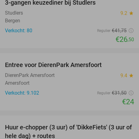
3-gangen keuzediner bij Studlers
37%
Studlers
9.2
star
Bergen
Verkocht: 80
€41
,75
Regulier
€26
,50
favorite_border
Entree voor DierenPark Amersfoort
24%
DierenPark Amersfoort
9.4
star
Amersfoort
Verkocht: 9.102
€31
,50
Regulier
€24
favorite_border
Huur e-chopper (3 uur) of 'DikkeFiets' (3 uur of
50%
hele dag) + routes