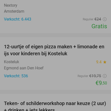
Nextory
Amsterdam
Verkocht: 6.443
€24
Regulier
Gratis
favorite_border
12-uurtje of eigen pizza maken + limonade en
52%
ijs voor kinderen bij Kosteluk
Kosteluk
9.4
star
Egmond aan Den Hoef
Verkocht: 536
€19
,75
Regulier
€9
,50
favorite_border
Teken- of schilderworkshop naar keuze (2 uur)
56%
+ drinken + iets lekkers