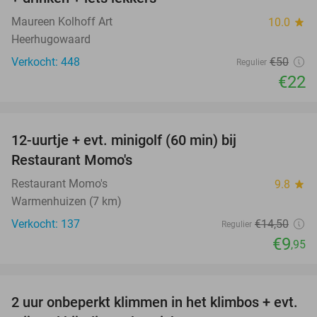
Maureen Kolhoff Art
10.0
star
Heerhugowaard
Verkocht: 448
€50
Regulier
€22
favorite_border
12-uurtje + evt. minigolf (60 min) bij
31%
Restaurant Momo's
Restaurant Momo's
9.8
star
Warmenhuizen (7 km)
Verkocht: 137
€14
,50
Regulier
€9
,95
favorite_border
2 uur onbeperkt klimmen in het klimbos + evt.
23%