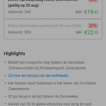
(geldig op 20 aug)
€19
Verkocht: 245
€31
,95
Entree Dinoweken (geldig t/m 29 nov 2026)
27%
€22
Verkocht: 950
€31
,50
Highlights
Beleef een magische dag tijdens de Sprookjes
Zomeravonden bij Kinderpretpark Julianatoren
Zie hier de inhoud van de multideals
Het theater staat helemaal in het teken van De Kleine
Zeemeermin
Of ga terug in de tijd tijdens de Dinoweken
Geniet van 50 té gekke attracties voor jong en oud