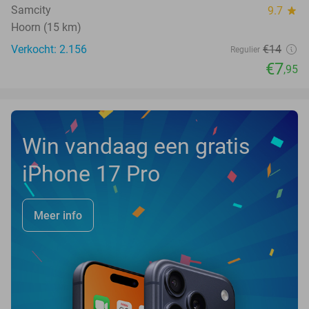
Samcity
9.7
star
Hoorn (15 km)
Verkocht: 2.156
€14
Regulier
€7
,95
Win vandaag een gratis
iPhone 17 Pro
Meer info