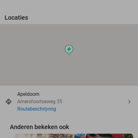
Locaties
events
Apeldoorn
Amersfoortseweg 35
Routebeschrijving
Anderen bekeken ook