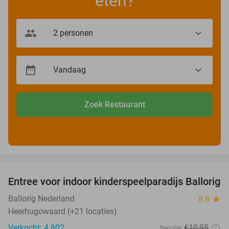
eten?
Zoek Restaurant
favorite_border
Entree voor indoor kinderspeelparadijs Ballorig
32%
Ballorig Nederland
8.8
star
Heerhugowaard (+21 locaties)
Verkocht: 4.802
€10
,95
Regulier