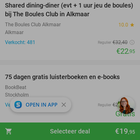
Shared dining-diner (evt + 1 uur jeu de boules)
29%
bij The Boules Club in Alkmaar
The Boules Club Alkmaar
10.0
star
Alkmaar
Verkocht: 481
€32
,40
Regulier
€22
,95
favorite_border
100%
75 dagen gratis luisterboeken en e-books
BookBeat
Stockholm
close
OPEN IN APP
Verkocht: 39.309
€22
,47
Regulier
Gratis
favorite_border
€19
shopping_cart
Selecteer deal
,95
Fiesta Tapas Toren bij La Cubanita