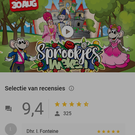
play_circle
Selectie van recensies
info_outlined
9,4
325
I.
Dhr. I. Fonteine