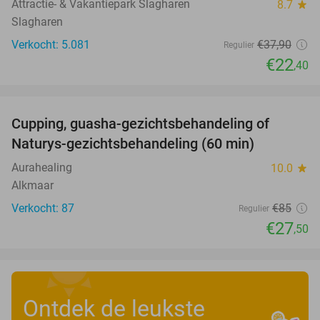
Attractie- & Vakantiepark Slagharen
8.7
star
Slagharen
Verkocht: 5.081
€37
,90
Regulier
€22
,40
favorite_border
Cupping, guasha-gezichtsbehandeling of
68%
Naturys-gezichtsbehandeling (60 min)
Aurahealing
10.0
star
Alkmaar
Verkocht: 87
€85
Regulier
€27
,50
Ontdek de leukste