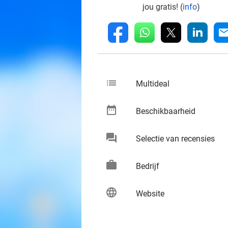
jou gratis! (
info
)
whatsapp
linkedin
fb
mai
list
keybo
Multideal
date_range
keybo
Beschikbaarheid
chat
keybo
Selectie van recensies
work
keybo
Bedrijf
language
keybo
Website