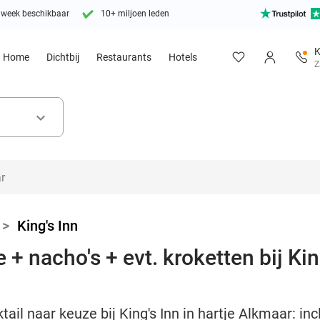
 week beschikbaar
10+ miljoen leden
K
Home
Dichtbij
Restaurants
Hotels
Z
keyboard_arrow_down
>
King's Inn
+ nacho's + evt. kroketten bij King
tail naar keuze bij King's Inn in hartje Alkmaar: in