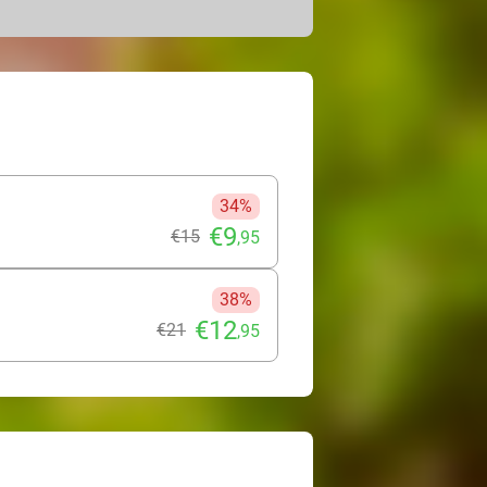
34%
€9
€15
,95
38%
€12
€21
,95