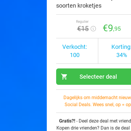
soorten kroketjes
Regulier
€9
€15
,95
Verkocht:
Korting
100
34%
shopping_cart
Selecteer deal
navi
Dagelijks om middernacht nieuw
Social Deals. Wees snel, op = op
Gratis?!
- Deel deze deal met vrien
Kopen drie vrienden? Dan is de deal