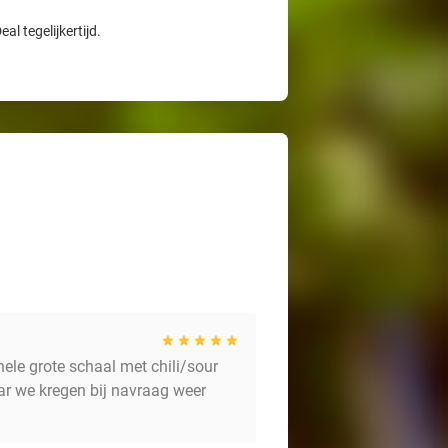
l tegelijkertijd.
ele grote schaal met chili/sour
r we kregen bij navraag weer