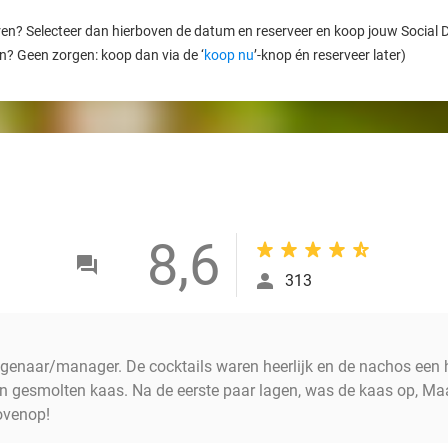
ren? Selecteer dan hierboven de datum en reserveer en koop jouw Social Dea
en? Geen zorgen: koop dan via de ‘
koop nu
’-knop én reserveer later)
8,6
313
eigenaar/manager. De cocktails waren heerlijk en de nachos een h
 gesmolten kaas. Na de eerste paar lagen, was de kaas op, Maa
ovenop!