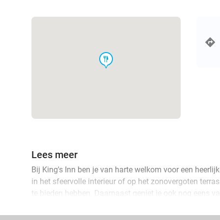
food
Lees meer
Bij King's Inn ben je van harte welkom voor een heerlij
in het sfeervolle interieur of op het zonovergoten terras
te bieden hebben. Daarnaast geniet je ook nog eens va
inclusief zure room en chili óf 3 soorten kroketjes. Pe
met je favoriete gezelschap. Geniet ervan!