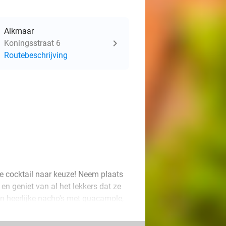
Alkmaar
Koningsstraat 6
Routebeschrijving
ke cocktail naar keuze! Neem plaats
 en geniet van al het lekkers dat ze
n heerlijke nacho's met guacamole,
rfect voor een fantastisch moment