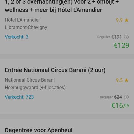
1, 2 of 3 overnachting(en) voor 2 + ontbijt +
32%
NEW
wellness + meer bij Hôtel L'Amandier
TODAY
Hôtel L'Amandier
9.9
star
Libramont-Chevigny
Verkocht: 3
€191
Regulier
€129
favorite_border
Entree Nationaal Circus Barani (2 uur)
29%
Nationaal Circus Barani
9.5
star
Heerhugowaard (+4 locaties)
Verkocht: 723
€24
Regulier
€16
,95
favorite_border
Dagentree voor Apenheul
36%