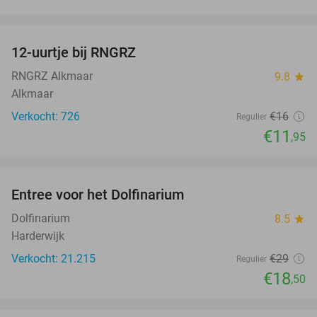
favorite_border
12-uurtje bij RNGRZ
25%
RNGRZ Alkmaar
9.8
star
Alkmaar
Verkocht: 726
€16
Regulier
€11
,95
favorite_border
Entree voor het Dolfinarium
36%
Dolfinarium
8.5
star
Harderwijk
Verkocht: 21.215
€29
Regulier
€18
,50
favorite_border