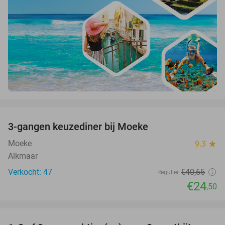
favorite_border
3-gangen keuzediner bij Moeke
40%
Moeke
9.3
star
Alkmaar
Verkocht: 47
€40
,65
Regulier
€24
,50
favorite_border