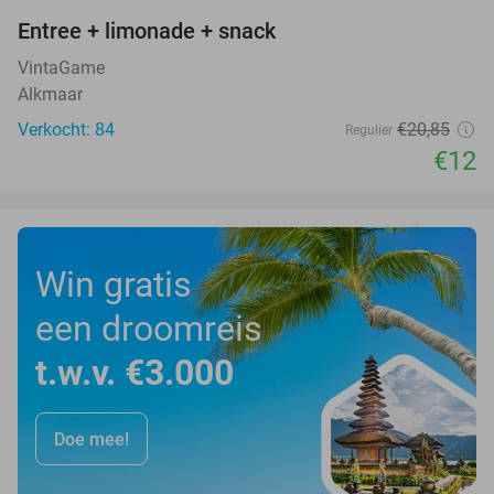
Entree + limonade + snack
42%
VintaGame
Alkmaar
Verkocht: 84
€20
,85
Regulier
€12
Win gratis
een droomreis
t.w.v. €3.000
Doe mee!