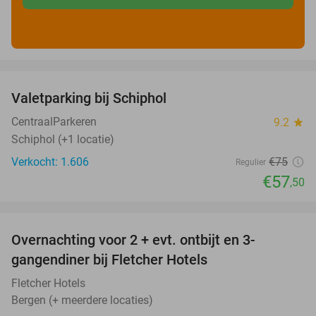
favorite_border
Valetparking bij Schiphol
23%
CentraalParkeren
9.2
star
Schiphol (+1 locatie)
Verkocht: 1.606
€75
Regulier
€57
,50
favorite_border
Overnachting voor 2 + evt. ontbijt en 3-
gangendiner bij Fletcher Hotels
Fletcher Hotels
Bergen (+ meerdere locaties)