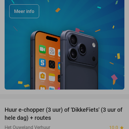
Meer info
favorite_border
Huur e-chopper (3 uur) of 'DikkeFiets' (3 uur of
50%
hele dag) + routes
Het Ouweland Verhuur
10.0
star