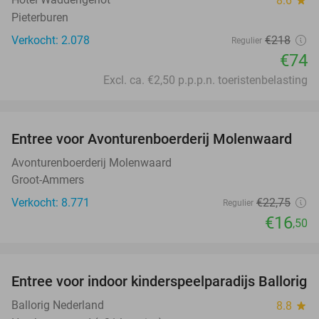
8.6
star
Pieterburen
Verkocht: 2.078
€218
Regulier
€74
Excl. ca. €2,50 p.p.p.n. toeristenbelasting
favorite_border
Entree voor Avonturenboerderij Molenwaard
27%
Avonturenboerderij Molenwaard
Groot-Ammers
Verkocht: 8.771
€22
,75
Regulier
€16
,50
favorite_border
Entree voor indoor kinderspeelparadijs Ballorig
32%
Ballorig Nederland
8.8
star