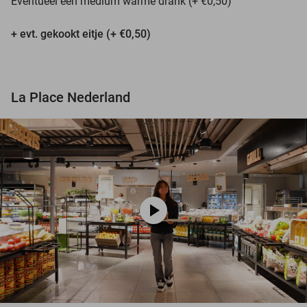
Eventueel een medium warme drank (+ €0,50)
+ evt. gekookt eitje (+ €0,50)
La Place Nederland
play_circle