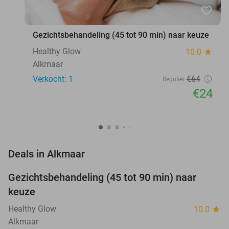
favorite_border
Gezichtsbehandeling (45 tot 90 min) naar keuze
Healthy Glow
10.0
star
Alkmaar
Verkocht: 1
€64
Regulier
€24
favorite_border
Deals in Alkmaar
Gezichtsbehandeling (45 tot 90 min) naar
63%
NEW
keuze
TODAY
Healthy Glow
10.0
star
Alkmaar