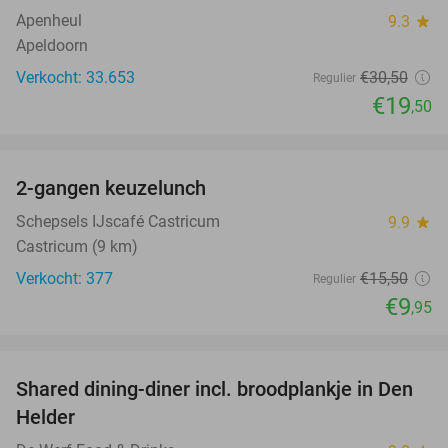
Apenheul
9.3
star
Apeldoorn
Verkocht: 33.653
€30
,50
Regulier
€19
,50
favorite_border
2-gangen keuzelunch
36%
Schepsels IJscafé Castricum
9.9
star
Castricum (9 km)
Verkocht: 377
€15
,50
Regulier
€9
,95
favorite_border
Shared dining-diner incl. broodplankje in Den
25%
Helder