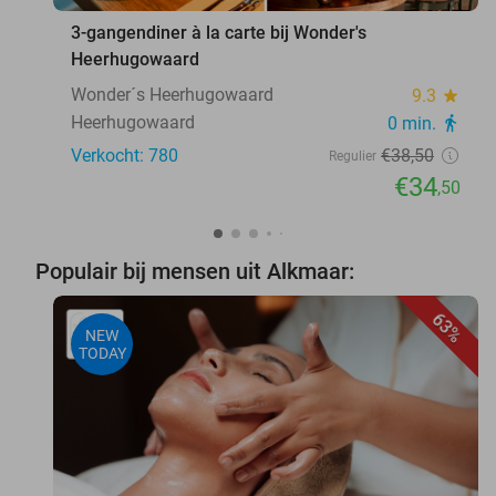
3-gangendiner à la carte bij Wonder's
Heerhugowaard
Wonder´s Heerhugowaard
9.3
star
Heerhugowaard
0 min.
directions_walk
Verkocht: 780
€38
,50
Regulier
€34
,50
Populair bij mensen uit Alkmaar:
63%
NEW
TODAY