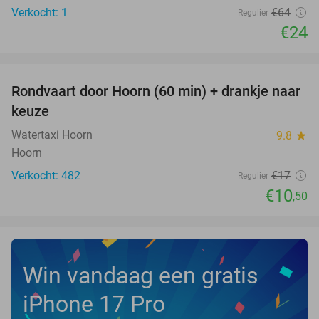
Verkocht: 1
€64
Regulier
€24
favorite_border
Rondvaart door Hoorn (60 min) + drankje naar
38%
keuze
Watertaxi Hoorn
9.8
star
Hoorn
Verkocht: 482
€17
Regulier
€10
,50
Win vandaag een gratis
iPhone 17 Pro