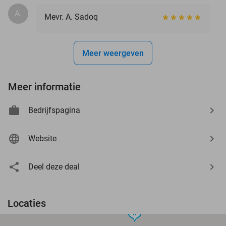
A.
Mevr. A. Sadoq
Meer weergeven
Meer informatie
Bedrijfspagina
Website
Deel deze deal
Locaties
food