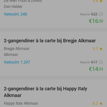
De Werf Food & Drinks
9.8
star
Den Helder
Verkocht: 248
€22
Regulier
€16
,50
favorite_border
2-gangendiner à la carte bij Bregje Alkmaar
12%
Bregje Alkmaar
9.7
star
Alkmaar
Verkocht: 1.247
€17
Regulier
€14
,95
favorite_border
2-gangendiner à la carte bij Happy Italy
35%
Alkmaar
Happy Italy Alkmaar
8.2
star