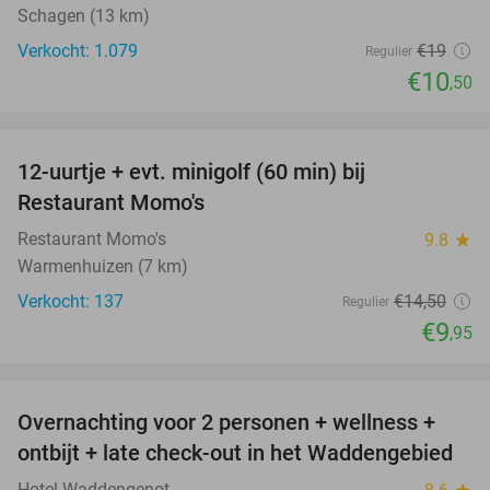
Schagen (13 km)
Verkocht: 1.079
€19
Regulier
€10
,50
favorite_border
12-uurtje + evt. minigolf (60 min) bij
31%
Restaurant Momo's
Restaurant Momo's
9.8
star
Warmenhuizen (7 km)
Verkocht: 137
€14
,50
Regulier
€9
,95
favorite_border
Overnachting voor 2 personen + wellness +
66%
ontbijt + late check-out in het Waddengebied
Hotel Waddengenot