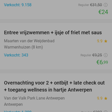
Verkocht: 9.158
€31
,50
Regulier
€24
favorite_border
Entree vrijzwemmen + ijsje of friet met saus
24%
Maarten van der Weijdenbad
9.9
star
Warmenhuizen (8 km)
Verkocht: 343
€9
,25
Regulier
€6
,99
favorite_border
Overnachting voor 2 + ontbijt + late check out
59%
+ toegang wellness in hartje Antwerpen
Van der Valk Park Lane Antwerpen
9.9
star
Antwerpen