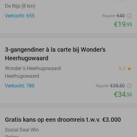
De Rijp (8 km)
Verkocht: 655
€40
Regulier
€19
,95
favorite_border
3-gangendiner à la carte bij Wonder's
10%
Heerhugowaard
Wonder´s Heerhugowaard
9.3
star
Heerhugowaard
Verkocht: 780
€38
,50
Regulier
€34
,50
favorite_border
Gratis kans op een droomreis t.w.v. €3.000
Social Deal Win