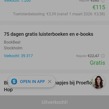
Verkocht: 1.200
€282
Regulier
€115
Toeristenbelasting: €3,39 (vanaf 1 maart 2026: €3,58)
favorite_border
100%
75 dagen gratis luisterboeken en e-books
BookBeat
Stockholm
Verkocht: 39.317
€22
,47
Regulier
Gratis
favorite_border
close
OPEN IN APP
Bier- of wijnproeverij + hapjes bij Proeflokaal
45%
Hop
Proeflokaal Hop
9.7
star
Uitverkocht!
Heiloo