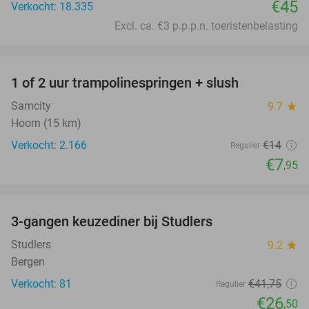
€45
Verkocht: 18.335
Excl. ca. €3 p.p.p.n. toeristenbelasting
favorite_border
1 of 2 uur trampolinespringen + slush
43%
Samcity
9.7
star
Hoorn (15 km)
Verkocht: 2.166
€14
Regulier
€7
,95
favorite_border
3-gangen keuzediner bij Studlers
37%
Studlers
9.2
star
Bergen
Verkocht: 81
€41
,75
Regulier
€26
,50