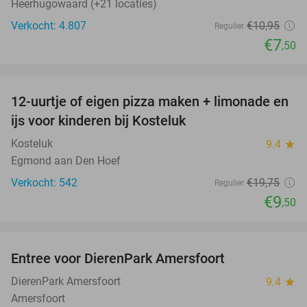
Heerhugowaard (+21 locaties)
Verkocht: 4.807
€10
,95
Regulier
€7
,50
favorite_border
12-uurtje of eigen pizza maken + limonade en
52%
ijs voor kinderen bij Kosteluk
Kosteluk
9.4
star
Egmond aan Den Hoef
Verkocht: 542
€19
,75
Regulier
€9
,50
favorite_border
Entree voor DierenPark Amersfoort
24%
DierenPark Amersfoort
9.4
star
Amersfoort