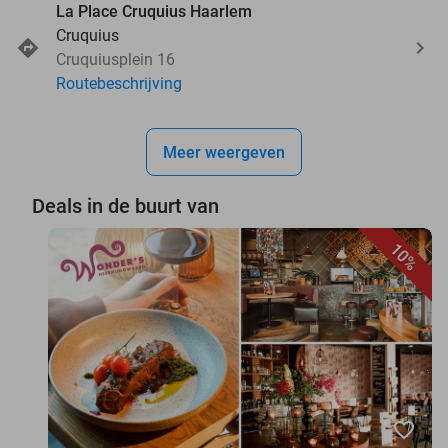
La Place Cruquius Haarlem
Cruquius
Cruquiusplein 16
Routebeschrijving
Meer weergeven
Deals in de buurt van
10%
favorite_border