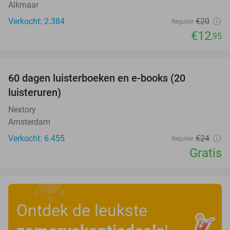
Alkmaar
Verkocht: 2.384
€20
Regulier
€12
,95
favorite_border
100%
60 dagen luisterboeken en e-books (20
luisteruren)
Nextory
Amsterdam
Verkocht: 6.455
€24
Regulier
Gratis
Ontdek de leukste