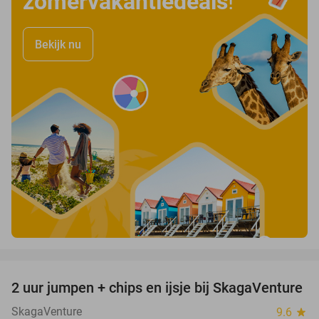
zomervakantiedeals
!
Bekijk nu
favorite_border
2 uur jumpen + chips en ijsje bij SkagaVenture
45%
SkagaVenture
9.6
star