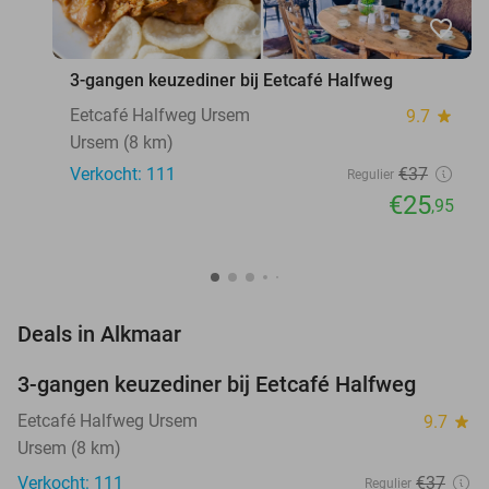
favorite_border
3-gangen keuzediner bij Eetcafé Halfweg
Eetcafé Halfweg Ursem
9.7
star
Ursem (8 km)
Verkocht: 111
€37
Regulier
€25
,95
favorite_border
Deals in Alkmaar
3-gangen keuzediner bij Eetcafé Halfweg
30%
Eetcafé Halfweg Ursem
9.7
star
Ursem (8 km)
Verkocht: 111
€37
Regulier