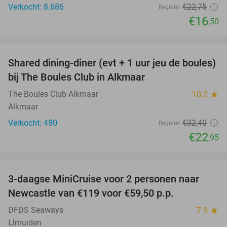
Verkocht: 8.686
€22
,75
Regulier
€16
,50
favorite_border
Shared dining-diner (evt + 1 uur jeu de boules)
29%
bij The Boules Club in Alkmaar
The Boules Club Alkmaar
10.0
star
Alkmaar
Verkocht: 480
€32
,40
Regulier
€22
,95
favorite_border
3-daagse MiniCruise voor 2 personen naar
50%
Newcastle van €119 voor €59,50 p.p.
DFDS Seaways
7.9
star
IJmuiden