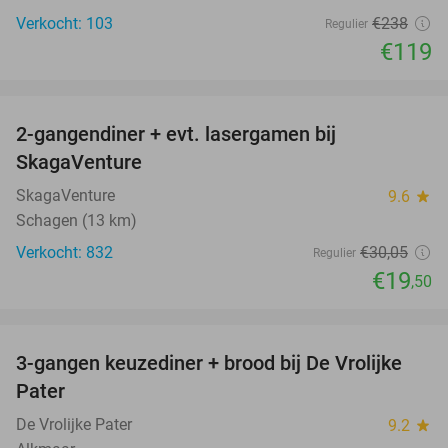
Verkocht: 103
€238
Regulier
€119
favorite_border
2-gangendiner + evt. lasergamen bij
35%
SkagaVenture
SkagaVenture
9.6
star
Schagen (13 km)
Verkocht: 832
€30
,05
Regulier
€19
,50
favorite_border
3-gangen keuzediner + brood bij De Vrolijke
41%
Pater
De Vrolijke Pater
9.2
star