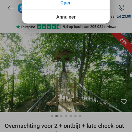
Open
7 dagen per week beschikbaar
10+ miljoen leden
Annuleer
Bereikbaar tot 23:00
9,4
op basis van
206.084 reviews
Ontdek 15.000+ deals
29%
7 dagen per week beschikbaar
10+ miljoen leden
favorite_border
Overnachting voor 2 + ontbijt + late check-out