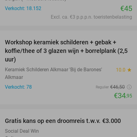
€45
Verkocht: 18.152
Excl. ca. €3 p.p.p.n. toeristenbelasting
favorite_border
Workshop keramiek schilderen + gebak +
25%
koffie/thee of 3 glazen wijn + borrelplank (2,5
uur)
Keramiek Schilderen Alkmaar 'Bij de Barones'
10.0
star
Alkmaar
Verkocht: 78
€46
,50
Regulier
€34
,95
favorite_border
Gratis kans op een droomreis t.w.v. €3.000
Social Deal Win