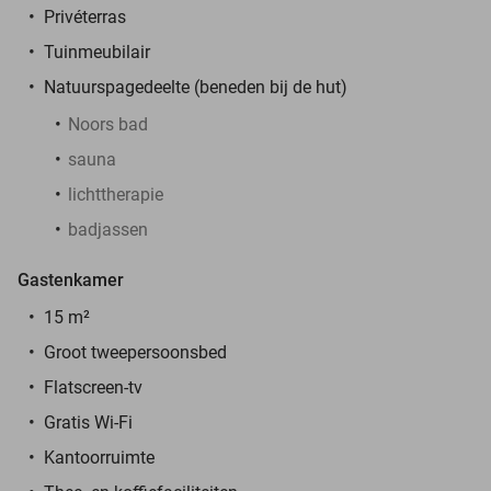
Privéterras
Tuinmeubilair
Natuurspagedeelte (beneden bij de hut)
Noors bad
sauna
lichttherapie
badjassen
Gastenkamer
15 m²
Groot tweepersoonsbed
Flatscreen-tv
Gratis Wi-Fi
Kantoorruimte