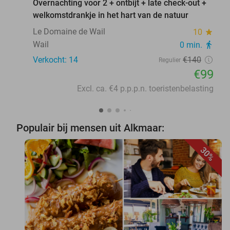
Overnachting voor 2 + ontbijt + late check-out +
welkomstdrankje in het hart van de natuur
Le Domaine de Wail
10
star
Wail
0 min.
directions_walk
Verkocht: 14
€140
Regulier
€99
Excl. ca. €4 p.p.p.n. toeristenbelasting
Populair bij mensen uit Alkmaar:
30%