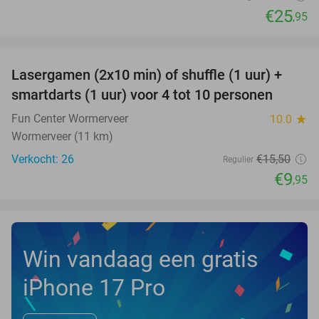
€25
,95
favorite_border
Lasergamen (2x10 min) of shuffle (1 uur) +
36%
NEW
smartdarts (1 uur) voor 4 tot 10 personen
TODAY
Fun Center Wormerveer
10.0
star
Wormerveer (11 km)
Verkocht: 26
€15
,50
Regulier
€9
,95
Win vandaag een gratis
iPhone 17 Pro