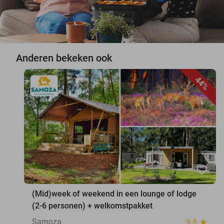
Anderen bekeken ook
44%
favorite_border
(Mid)week of weekend in een lounge of lodge
(2-6 personen) + welkomstpakket
Samoza
9.8
star