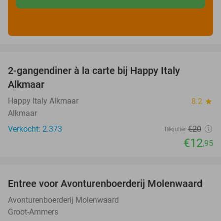
favorite_border
2-gangendiner à la carte bij Happy Italy
35%
Alkmaar
Happy Italy Alkmaar
8.2
star
Alkmaar
Verkocht: 2.373
€20
Regulier
€12
,95
favorite_border
Entree voor Avonturenboerderij Molenwaard
27%
Avonturenboerderij Molenwaard
Groot-Ammers