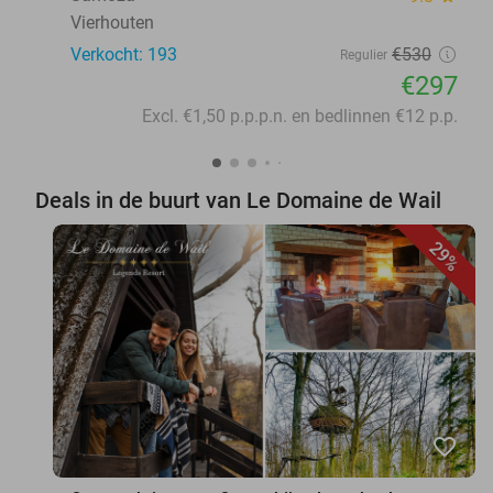
Vierhouten
Verkocht: 193
€530
Regulier
€297
Excl. €1,50 p.p.p.n. en bedlinnen €12 p.p.
Deals in de buurt van Le Domaine de Wail
29%
favorite_border