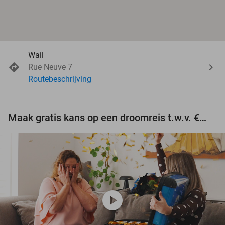
Wail
Rue Neuve 7
Routebeschrijving
Maak gratis kans op een droomreis t.w.v. €3.000!
play_circle