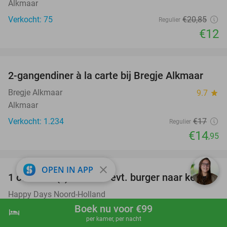
Alkmaar
Verkocht: 75
€20
,85
Regulier
€12
favorite_border
2-gangendiner à la carte bij Bregje Alkmaar
12%
Bregje Alkmaar
9.7
star
Alkmaar
Verkocht: 1.234
€17
Regulier
€14
,95
favorite_border
close
OPEN IN APP
1 of 2 heat(s) karten + evt. burger naar keuze
19%
Happy Days Noord-Holland
Grootebroek
Boek nu voor €99
hotel
shopping_cart
Boek nu
navigate_next
per kamer, per nacht
Verkocht: 337
€14
,25
Regulier