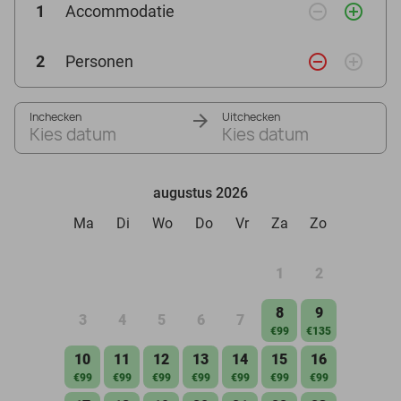
remove_circle_outline
add_circle_outline
1
Accommodatie
remove_circle_outline
add_circle_outline
2
Personen
Inchecken
Uitchecken
Kies datum
Kies datum
augustus 2026
Ma
Di
Wo
Do
Vr
Za
Zo
1
2
8
9
3
4
5
6
7
€99
€135
10
11
12
13
14
15
16
€99
€99
€99
€99
€99
€99
€99