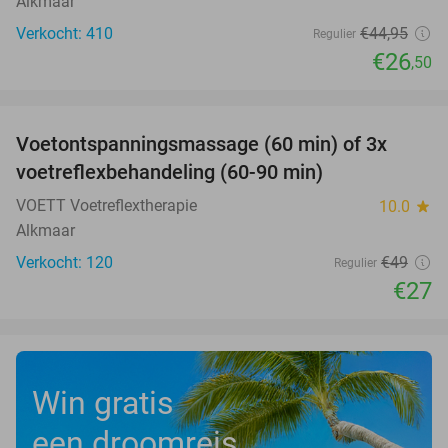
Alkmaar
Verkocht: 410
€44
,95
Regulier
€26
,50
favorite_border
Voetontspanningsmassage (60 min) of 3x
45%
SOLD
voetreflexbehandeling (60-90 min)
OUT
VOETT Voetreflextherapie
10.0
star
Alkmaar
Verkocht: 120
€49
Regulier
€27
Win gratis
een droomreis