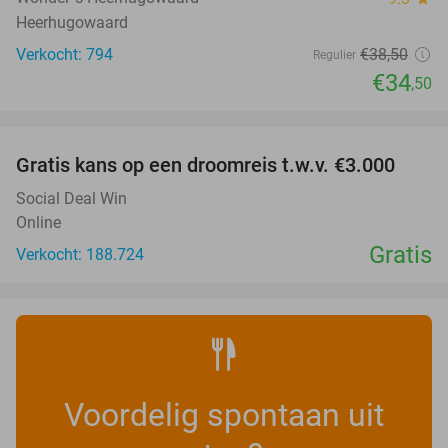
Heerhugowaard
Verkocht: 794
€38
,50
Regulier
€34
,50
favorite_border
Gratis kans op een droomreis t.w.v. €3.000
Social Deal Win
Online
Gratis
Verkocht: 188.724
Voordelig spontaan uit