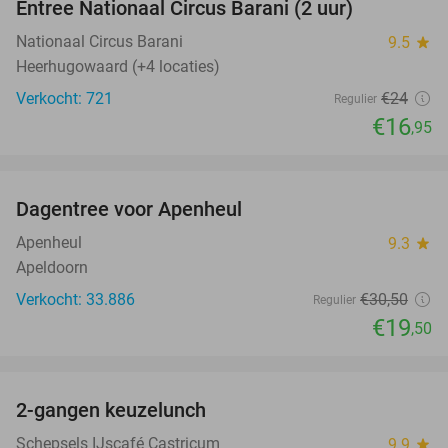
Entree Nationaal Circus Barani (2 uur)
29%
Nationaal Circus Barani
9.5
star
Heerhugowaard (+4 locaties)
Verkocht: 721
€24
Regulier
€16
,95
favorite_border
Dagentree voor Apenheul
36%
Apenheul
9.3
star
Apeldoorn
Verkocht: 33.886
€30
,50
Regulier
€19
,50
favorite_border
2-gangen keuzelunch
36%
Schepsels IJscafé Castricum
9.9
star