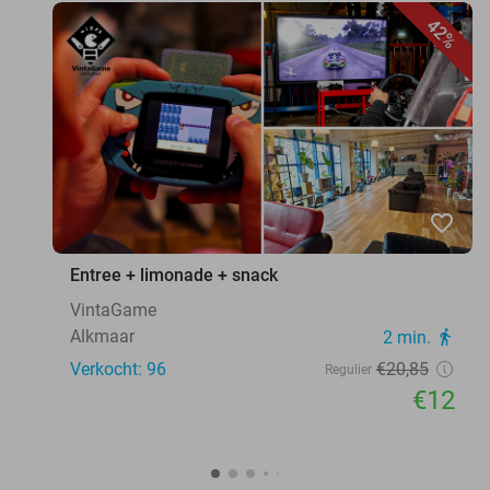
42%
favorite_border
Entree + limonade + snack
VintaGame
Alkmaar
2 min.
directions_walk
Verkocht: 96
€20
,85
Regulier
€12