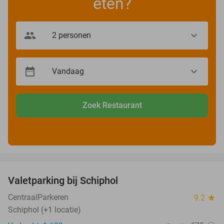
eten?
Zoek Restaurant
favorite_border
Valetparking bij Schiphol
23%
CentraalParkeren
9.2
star
Schiphol (+1 locatie)