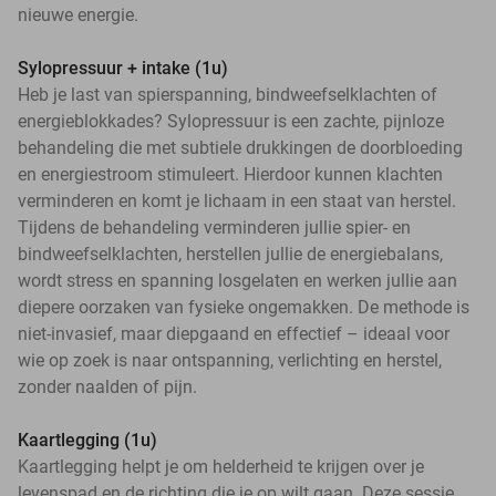
nieuwe energie.
Sylopressuur + intake (1u)
Heb je last van spierspanning, bindweefselklachten of
energieblokkades? Sylopressuur is een zachte, pijnloze
behandeling die met subtiele drukkingen de doorbloeding
en energiestroom stimuleert. Hierdoor kunnen klachten
verminderen en komt je lichaam in een staat van herstel.
Tijdens de behandeling verminderen jullie spier- en
bindweefselklachten, herstellen jullie de energiebalans,
wordt stress en spanning losgelaten en werken jullie aan
diepere oorzaken van fysieke ongemakken. De methode is
niet-invasief, maar diepgaand en effectief – ideaal voor
wie op zoek is naar ontspanning, verlichting en herstel,
zonder naalden of pijn.
Kaartlegging (1u)
Kaartlegging helpt je om helderheid te krijgen over je
levenspad en de richting die je op wilt gaan. Deze sessie