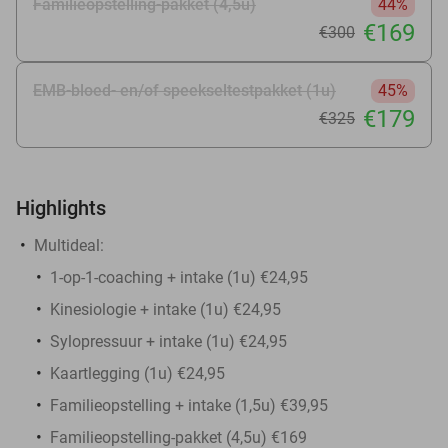
Familieopstelling-pakket (4,5u)
44%
€169
€300
EMB-bloed- en/of speekseltestpakket (1u)
45%
€179
€325
Highlights
Multideal:
1-op-1-coaching + intake (1u) €24,95
Kinesiologie + intake (1u) €24,95
Sylopressuur + intake (1u) €24,95
Kaartlegging (1u) €24,95
Familieopstelling + intake (1,5u) €39,95
Familieopstelling-pakket (4,5u) €169