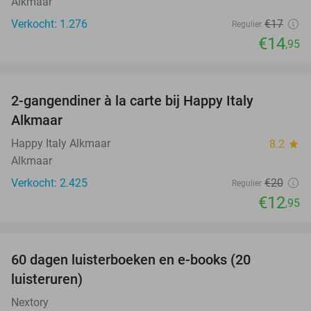
Alkmaar
Verkocht: 1.276
€17
Regulier
€14
,95
favorite_border
2-gangendiner à la carte bij Happy Italy
35%
Alkmaar
Happy Italy Alkmaar
8.2
star
Alkmaar
Verkocht: 2.425
€20
Regulier
€12
,95
favorite_border
100%
60 dagen luisterboeken en e-books (20
luisteruren)
Nextory