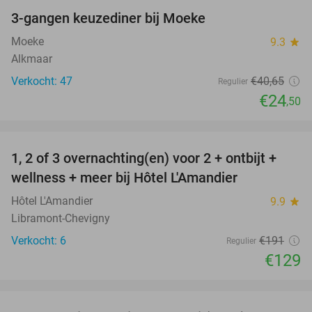
3-gangen keuzediner bij Moeke
40%
Moeke
9.3
star
Alkmaar
Verkocht: 47
€40
,65
Regulier
€24
,50
favorite_border
1, 2 of 3 overnachting(en) voor 2 + ontbijt +
32%
NEW
wellness + meer bij Hôtel L'Amandier
TODAY
Hôtel L'Amandier
9.9
star
Libramont-Chevigny
Verkocht: 6
€191
Regulier
€129
favorite_border