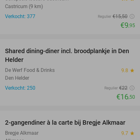
Castricum (9 km)
Verkocht: 377
€15
,50
Regulier
€9
,95
favorite_border
Shared dining-diner incl. broodplankje in Den
25%
Helder
De Werf Food & Drinks
9.8
star
Den Helder
Verkocht: 250
€22
Regulier
€16
,50
favorite_border
2-gangendiner à la carte bij Bregje Alkmaar
12%
Bregje Alkmaar
9.7
star