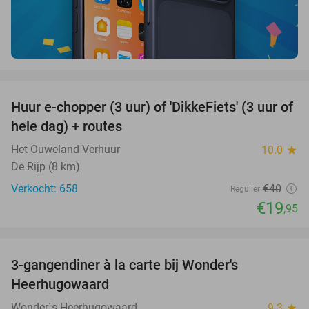
favorite_border
Huur e-chopper (3 uur) of 'DikkeFiets' (3 uur of
50%
hele dag) + routes
Het Ouweland Verhuur
10.0
star
De Rijp (8 km)
Verkocht: 658
€40
Regulier
€19
,95
favorite_border
3-gangendiner à la carte bij Wonder's
10%
Heerhugowaard
Wonder´s Heerhugowaard
9.3
star