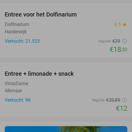
Entree voor het Dolfinarium
36%
Dolfinarium
8.5
star
Harderwijk
Verkocht: 21.533
€29
Regulier
€18
,50
favorite_border
Entree + limonade + snack
42%
VintaGame
Alkmaar
Verkocht: 96
€20
,85
Regulier
€12