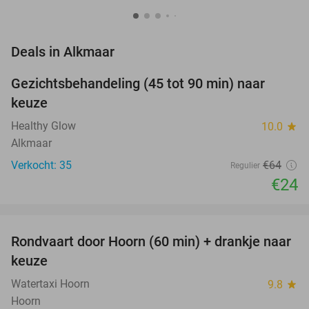
favorite_border
Deals in Alkmaar
Gezichtsbehandeling (45 tot 90 min) naar
63%
NEW
keuze
TODAY
Healthy Glow
10.0
star
Alkmaar
Verkocht: 35
€64
Regulier
€24
favorite_border
Rondvaart door Hoorn (60 min) + drankje naar
38%
keuze
Watertaxi Hoorn
9.8
star
Hoorn