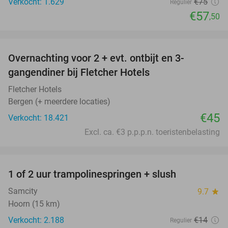
Verkocht: 1.629
€75
Regulier
€57
,50
favorite_border
Overnachting voor 2 + evt. ontbijt en 3-
gangendiner bij Fletcher Hotels
Fletcher Hotels
Bergen (+ meerdere locaties)
€45
Verkocht: 18.421
Excl. ca. €3 p.p.p.n. toeristenbelasting
favorite_border
1 of 2 uur trampolinespringen + slush
43%
Samcity
9.7
star
Hoorn (15 km)
Verkocht: 2.188
€14
Regulier