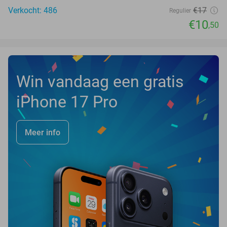
Verkocht: 486
€17
Regulier
€10
,50
Win vandaag een gratis
iPhone 17 Pro
Meer info