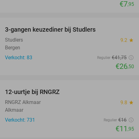
€7
,95
favorite_border
3-gangen keuzediner bij Studlers
37%
Studlers
9.2
star
Bergen
Verkocht: 83
€41
,75
Regulier
€26
,50
favorite_border
12-uurtje bij RNGRZ
25%
RNGRZ Alkmaar
9.8
star
Alkmaar
Verkocht: 731
€16
Regulier
€11
,95
favorite_border