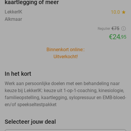
kaartlegging of meer
LekkerIK
10.0
star
Alkmaar
€75
Regulier
€24
,95
Binnenkort online::
Uitverkocht!
In het kort
Werk aan persoonlijke doelen met een behandeling naar
keuze bij LekkerIK: keuze uit 1-op-1-coaching, kinesiologie,
familieopstelling, kaartlegging, sylopressuur en EMB-bloed-
en/of speekseltestpakket
Selecteer jouw deal