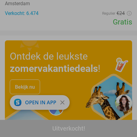
Amsterdam
Verkocht: 6.474
€24
Regulier
Gratis
Ontdek de leukste
zomervakantiedeals
!
Bekijk nu
close
OPEN IN APP
Uitverkocht!