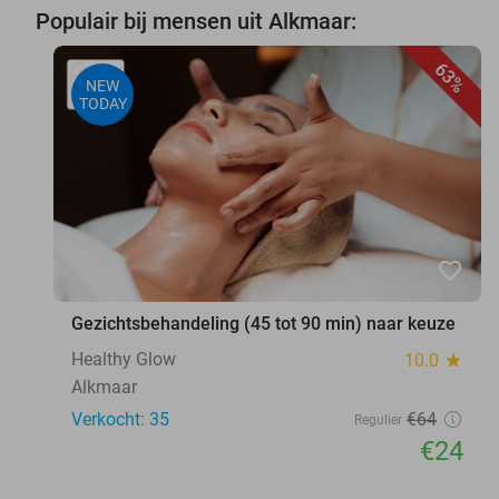
Populair bij mensen uit Alkmaar:
63%
NEW
TODAY
favorite_border
Gezichtsbehandeling (45 tot 90 min) naar keuze
Healthy Glow
10.0
star
Alkmaar
Verkocht: 35
€64
Regulier
€24