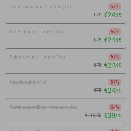
1-op-1-coaching + intake (1u)
67%
€24
€75
,95
Kinesiologie + intake (1u)
67%
€24
€75
,95
Sylopressuur + intake (1u)
67%
€24
€75
,95
Kaartlegging (1u)
67%
€24
€75
,95
Familieopstelling + intake (1,5u)
64%
€39
€112
,50
,95