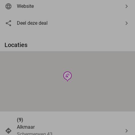
Website
Deel deze deal
Locaties
wellness
(9)
Alkmaar
Schermerweg 43