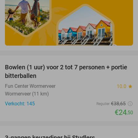
favorite_border
Bowlen (1 uur) voor 2 tot 7 personen + portie
37%
bitterballen
Fun Center Wormerveer
10.0
star
Wormerveer (11 km)
Verkocht: 145
€38
,65
Regulier
€24
,50
favorite_border
3-gangen keuzediner bij Studlers