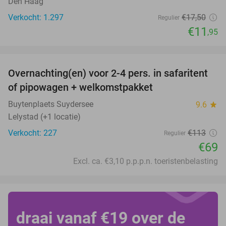
Den Haag
Verkocht: 1.297
€17
,50
Regulier
€11
,95
favorite_border
Overnachting(en) voor 2-4 pers. in safaritent
39%
of pipowagen + welkomstpakket
Buytenplaets Suydersee
9.6
star
Lelystad (+1 locatie)
Verkocht: 227
€113
Regulier
€69
Excl. ca. €3,10 p.p.p.n. toeristenbelasting
draai vanaf €19 over de