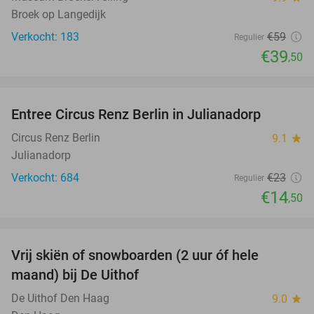
Broek op Langedijk
Verkocht: 183
€59
Regulier
€39
,50
favorite_border
Entree Circus Renz Berlin in Julianadorp
37%
Circus Renz Berlin
9.1
star
Julianadorp
Verkocht: 684
€23
Regulier
€14
,50
favorite_border
Vrij skiën of snowboarden (2 uur óf hele
32%
maand) bij De Uithof
De Uithof Den Haag
9.0
star