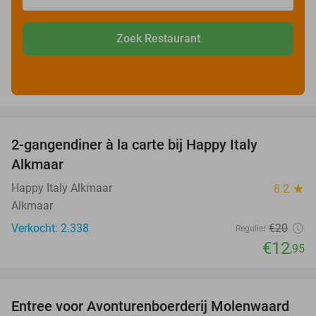
Zoek Restaurant
favorite_border
2-gangendiner à la carte bij Happy Italy
35%
Alkmaar
Happy Italy Alkmaar
8.2
star
Alkmaar
Verkocht: 2.338
€20
Regulier
€12
,95
favorite_border
Entree voor Avonturenboerderij Molenwaard
27%