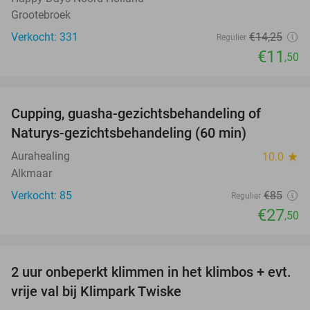
Grootebroek
Verkocht: 331
€14
,25
Regulier
€11
,50
favorite_border
Cupping, guasha-gezichtsbehandeling of
68%
Naturys-gezichtsbehandeling (60 min)
Aurahealing
10.0
star
Alkmaar
Verkocht: 85
€85
Regulier
€27
,50
favorite_border
2 uur onbeperkt klimmen in het klimbos + evt.
23%
vrije val bij Klimpark Twiske