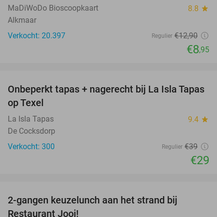
MaDiWoDo Bioscoopkaart
8.8
star
Alkmaar
Verkocht: 20.397
€12
,90
Regulier
€8
,95
favorite_border
Onbeperkt tapas + nagerecht bij La Isla Tapas
26%
op Texel
La Isla Tapas
9.4
star
De Cocksdorp
Verkocht: 300
€39
Regulier
€29
favorite_border
2-gangen keuzelunch aan het strand bij
35%
Restaurant Jooi!