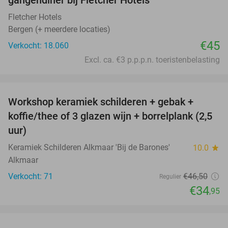
Fletcher Hotels
Bergen (+ meerdere locaties)
€45
Verkocht: 18.060
Excl. ca. €3 p.p.p.n. toeristenbelasting
favorite_border
Workshop keramiek schilderen + gebak +
25%
koffie/thee of 3 glazen wijn + borrelplank (2,5
uur)
Keramiek Schilderen Alkmaar 'Bij de Barones'
10.0
star
Alkmaar
Verkocht: 71
€46
,50
Regulier
€34
,95
favorite_border