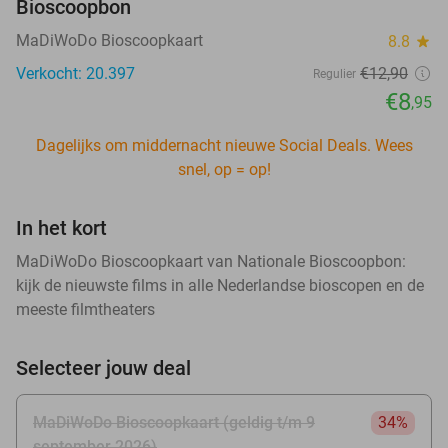
Bioscoopbon
MaDiWoDo Bioscoopkaart
8.8
star
Verkocht: 20.397
€12
,90
Regulier
€8
,95
Dagelijks om middernacht nieuwe Social Deals. Wees
snel, op = op!
In het kort
MaDiWoDo Bioscoopkaart van Nationale Bioscoopbon:
kijk de nieuwste films in alle Nederlandse bioscopen en de
meeste filmtheaters
Selecteer jouw deal
MaDiWoDo Bioscoopkaart (geldig t/m 9
34%
september 2026)