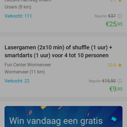
9.7
Ursem (8 km)
Verkocht: 111
€37
Regulier
€25
,95
favorite_border
Lasergamen (2x10 min) of shuffle (1 uur) +
36%
NEW
smartdarts (1 uur) voor 4 tot 10 personen
TODAY
Fun Center Wormerveer
10.0
star
Wormerveer (11 km)
Verkocht: 22
€15
,50
Regulier
€9
,95
Win vandaag een gratis