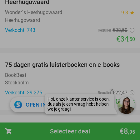
Heerhugowaard
Wonder´s Heerhugowaard
9.3
star
Heerhugowaard
Verkocht: 743
€38
,50
Regulier
€34
,50
favorite_border
100%
75 dagen gratis luisterboeken en e-books
BookBeat
Stockholm
Verkocht: 39.275
€22
,47
Regulier
Gratis
close
OPEN IN APP
favorite_border
12-uurtje + evt. minigolf (60 min) bij
31%
€8
shopping_cart
Selecteer deal
,95
Restaurant Momo's