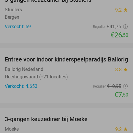
37%
Studlers
9.2
star
Bergen
Verkocht: 69
€41
,75
Regulier
€26
,50
favorite_border
Entree voor indoor kinderspeelparadijs Ballorig
32%
Ballorig Nederland
8.8
star
Heerhugowaard (+21 locaties)
Verkocht: 4.653
€10
,95
Regulier
€7
,50
favorite_border
3-gangen keuzediner bij Moeke
40%
Moeke
9.2
star