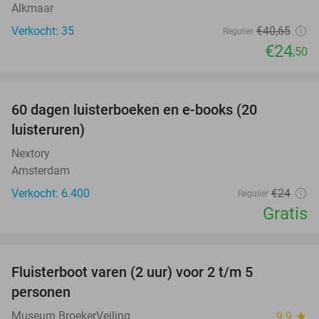
Alkmaar
Verkocht: 35
€40
,65
Regulier
€24
,50
favorite_border
100%
60 dagen luisterboeken en e-books (20
luisteruren)
Nextory
Amsterdam
Verkocht: 6.400
€24
Regulier
Gratis
favorite_border
Fluisterboot varen (2 uur) voor 2 t/m 5
33%
personen
Museum BroekerVeiling
9.9
star