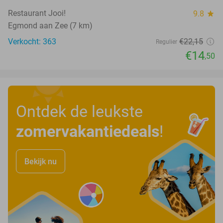
Restaurant Jooi!
9.8
star
Egmond aan Zee (7 km)
Verkocht: 363
€22
,15
Regulier
€14
,50
Ontdek de leukste
zomervakantiedeals
!
Bekijk nu