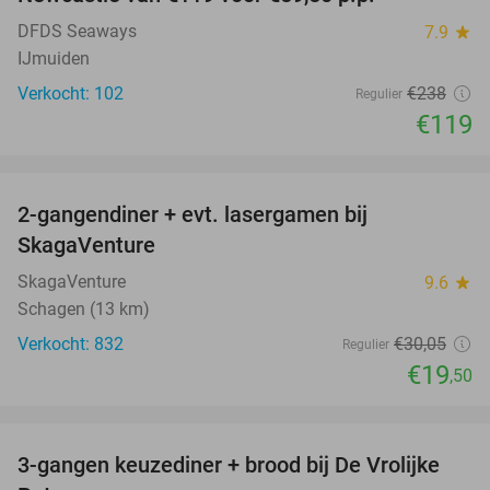
DFDS Seaways
7.9
star
IJmuiden
Verkocht: 102
€238
Regulier
€119
favorite_border
2-gangendiner + evt. lasergamen bij
35%
SkagaVenture
SkagaVenture
9.6
star
Schagen (13 km)
Verkocht: 832
€30
,05
Regulier
€19
,50
favorite_border
3-gangen keuzediner + brood bij De Vrolijke
41%