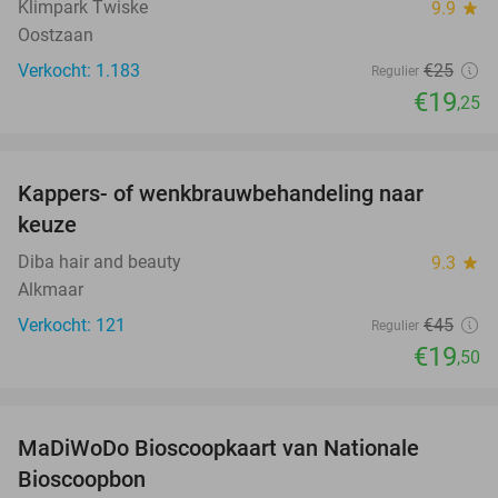
Klimpark Twiske
9.9
star
Oostzaan
Verkocht: 1.183
€25
Regulier
€19
,25
favorite_border
Kappers- of wenkbrauwbehandeling naar
57%
keuze
Diba hair and beauty
9.3
star
Alkmaar
Verkocht: 121
€45
Regulier
€19
,50
favorite_border
MaDiWoDo Bioscoopkaart van Nationale
31%
Bioscoopbon