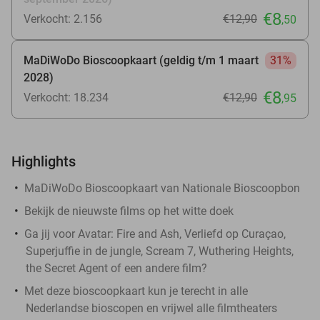
€8
Verkocht: 2.156
€12
,90
,50
MaDiWoDo Bioscoopkaart (geldig t/m 1 maart
31%
2028)
€8
Verkocht: 18.234
€12
,90
,95
Highlights
MaDiWoDo Bioscoopkaart van Nationale Bioscoopbon
Bekijk de nieuwste films op het witte doek
Ga jij voor Avatar: Fire and Ash, Verliefd op Curaçao,
Superjuffie in de jungle, Scream 7, Wuthering Heights,
the Secret Agent of een andere film?
Met deze bioscoopkaart kun je terecht in alle
Nederlandse bioscopen en vrijwel alle filmtheaters