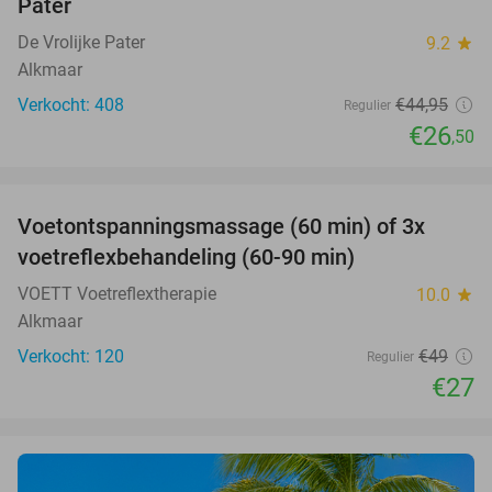
Pater
De Vrolijke Pater
9.2
star
Alkmaar
Verkocht: 408
€44
,95
Regulier
€26
,50
favorite_border
Voetontspanningsmassage (60 min) of 3x
45%
SOLD
voetreflexbehandeling (60-90 min)
OUT
VOETT Voetreflextherapie
10.0
star
Alkmaar
Verkocht: 120
€49
Regulier
€27