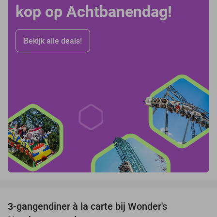
kop op Achtbanendag!
Bekijk alle deals!
favorite_border
3-gangendiner à la carte bij Wonder's
10%