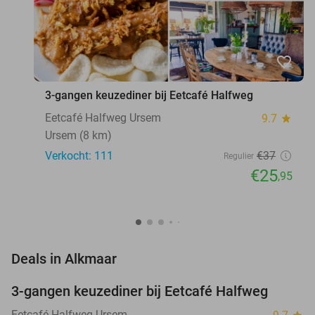
favorite_border
3-gangen keuzediner bij Eetcafé Halfweg
Eetcafé Halfweg Ursem
9.7
star
Ursem (8 km)
Verkocht: 111
€37
Regulier
€25
,95
favorite_border
Deals in Alkmaar
3-gangen keuzediner bij Eetcafé Halfweg
30%
Eetcafé Halfweg Ursem
star