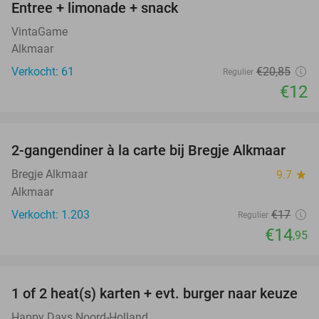
Entree + limonade + snack
42%
VintaGame
Alkmaar
Verkocht: 61
€20
,85
Regulier
€12
favorite_border
2-gangendiner à la carte bij Bregje Alkmaar
12%
Bregje Alkmaar
9.7
star
Alkmaar
Verkocht: 1.203
€17
Regulier
€14
,95
favorite_border
1 of 2 heat(s) karten + evt. burger naar keuze
19%
Happy Days Noord-Holland