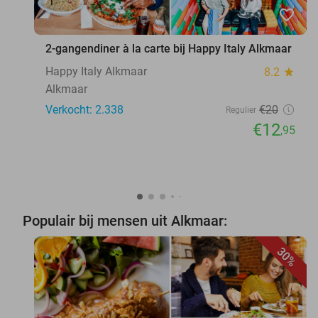
favorite_border
2-gangendiner à la carte bij Happy Italy Alkmaar
Happy Italy Alkmaar
8.2
star
Alkmaar
Verkocht: 2.338
€20
Regulier
€12
,95
Populair bij mensen uit Alkmaar:
30%