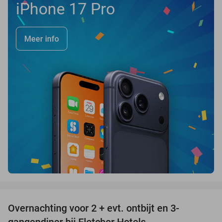
iPhone 17 Pro
Meer info
favorite_border
Overnachting voor 2 + evt. ontbijt en 3-
gangendiner bij Fletcher Hotels