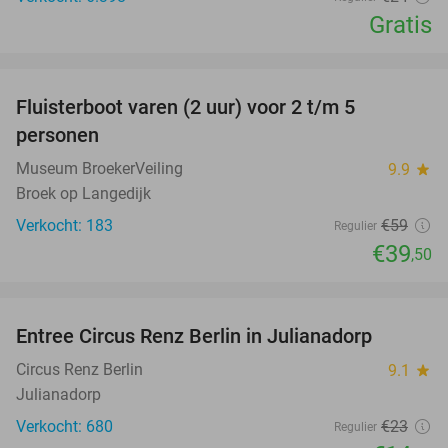
Gratis
favorite_border
Fluisterboot varen (2 uur) voor 2 t/m 5
33%
personen
Museum BroekerVeiling
9.9
star
Broek op Langedijk
Verkocht: 183
€59
Regulier
€39
,50
favorite_border
Entree Circus Renz Berlin in Julianadorp
37%
Circus Renz Berlin
9.1
star
Julianadorp
Verkocht: 680
€23
Regulier