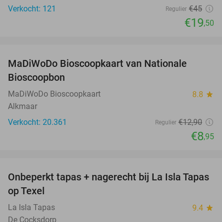
Verkocht: 121
€45
Regulier
€19
,50
favorite_border
MaDiWoDo Bioscoopkaart van Nationale
31%
Bioscoopbon
MaDiWoDo Bioscoopkaart
8.8
star
Alkmaar
Verkocht: 20.361
€12
,90
Regulier
€8
,95
favorite_border
Onbeperkt tapas + nagerecht bij La Isla Tapas
26%
op Texel
La Isla Tapas
9.4
star
De Cocksdorp