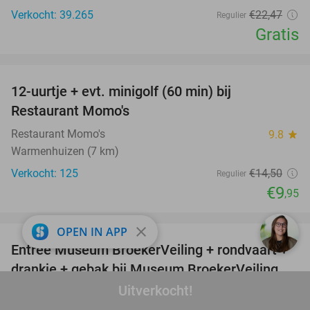
Verkocht: 39.265
€22
,47
Regulier
Gratis
favorite_border
12-uurtje + evt. minigolf (60 min) bij
31%
Restaurant Momo's
Restaurant Momo's
9.8
star
Warmenhuizen (7 km)
Verkocht: 125
€14
,50
Regulier
€9
,95
favorite_border
close
OPEN IN APP
Entree Museum BroekerVeiling + rondvaart +
45%
drankje + gebak bij Museum BroekerVeiling
Uitverkocht!
Museum BroekerVeiling
9.9
star
Broek op Langedijk