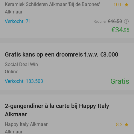
Keramiek Schilderen Alkmaar 'Bij de Barones'
10.0
star
Alkmaar
Verkocht: 71
€46
,50
Regulier
€34
,95
favorite_border
Gratis kans op een droomreis t.w.v. €3.000
Social Deal Win
Online
Gratis
Verkocht: 183.503
favorite_border
2-gangendiner à la carte bij Happy Italy
35%
Alkmaar
Happy Italy Alkmaar
8.2
star
Alkmaar