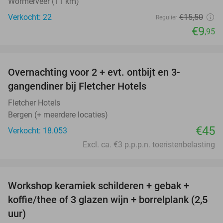
Wormerveer (11 km)
Verkocht: 22
€15
,50
Regulier
€9
,95
favorite_border
Overnachting voor 2 + evt. ontbijt en 3-
gangendiner bij Fletcher Hotels
Fletcher Hotels
Bergen (+ meerdere locaties)
€45
Verkocht: 18.053
Excl. ca. €3 p.p.p.n. toeristenbelasting
favorite_border
Workshop keramiek schilderen + gebak +
25%
koffie/thee of 3 glazen wijn + borrelplank (2,5
uur)