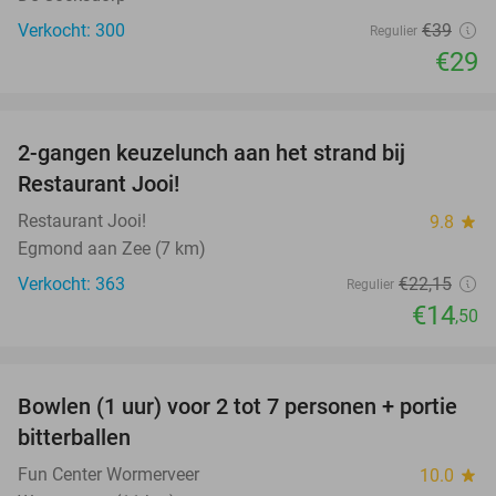
Verkocht: 300
€39
Regulier
€29
favorite_border
2-gangen keuzelunch aan het strand bij
35%
Restaurant Jooi!
Restaurant Jooi!
9.8
star
Egmond aan Zee (7 km)
Verkocht: 363
€22
,15
Regulier
€14
,50
favorite_border
Bowlen (1 uur) voor 2 tot 7 personen + portie
37%
bitterballen
Fun Center Wormerveer
10.0
star