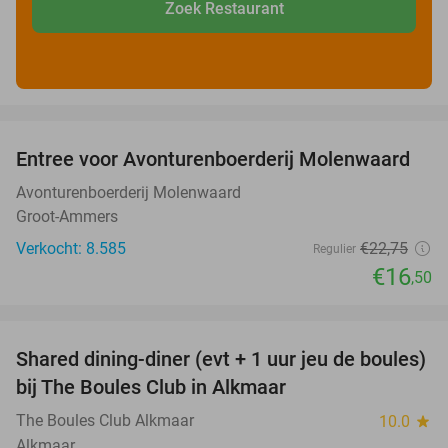
Zoek Restaurant
favorite_border
Entree voor Avonturenboerderij Molenwaard
27%
Avonturenboerderij Molenwaard
Groot-Ammers
Verkocht: 8.585
€22
,75
Regulier
€16
,50
favorite_border
Shared dining-diner (evt + 1 uur jeu de boules)
29%
bij The Boules Club in Alkmaar
The Boules Club Alkmaar
10.0
star
Alkmaar