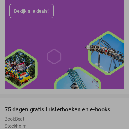
Bekijk alle deals!
favorite_border
100%
75 dagen gratis luisterboeken en e-books
BookBeat
Stockholm