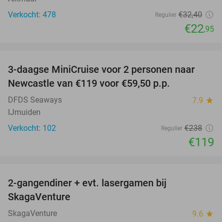
Verkocht: 478
€32
,40
Regulier
€22
,95
favorite_border
3-daagse MiniCruise voor 2 personen naar
50%
Newcastle van €119 voor €59,50 p.p.
DFDS Seaways
7.9
star
IJmuiden
Verkocht: 102
€238
Regulier
€119
favorite_border
2-gangendiner + evt. lasergamen bij
35%
SkagaVenture
SkagaVenture
9.6
star