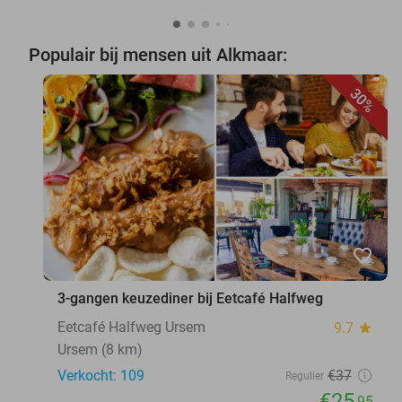
Populair bij mensen uit Alkmaar:
30%
favorite_border
3-gangen keuzediner bij Eetcafé Halfweg
Eetcafé Halfweg Ursem
9.7
star
Ursem (8 km)
Verkocht: 109
€37
Regulier
€25
,95