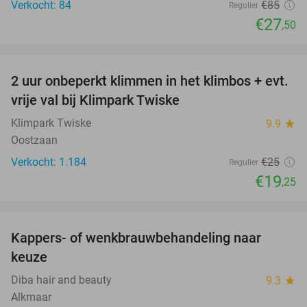
Verkocht: 84
€85
Regulier
€27
,50
favorite_border
2 uur onbeperkt klimmen in het klimbos + evt.
23%
vrije val bij Klimpark Twiske
Klimpark Twiske
9.9
star
Oostzaan
Verkocht: 1.184
€25
Regulier
€19
,25
favorite_border
Kappers- of wenkbrauwbehandeling naar
57%
keuze
Diba hair and beauty
9.3
star
Alkmaar