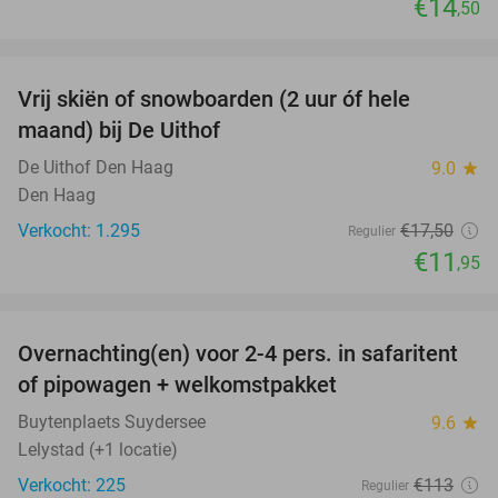
€14
,50
favorite_border
Vrij skiën of snowboarden (2 uur óf hele
32%
maand) bij De Uithof
De Uithof Den Haag
9.0
star
Den Haag
Verkocht: 1.295
€17
,50
Regulier
€11
,95
favorite_border
Overnachting(en) voor 2-4 pers. in safaritent
39%
of pipowagen + welkomstpakket
Buytenplaets Suydersee
9.6
star
Lelystad (+1 locatie)
Verkocht: 225
€113
Regulier