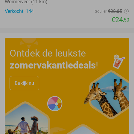
Wormerveer (11 km)
Verkocht: 144
€38
,65
Regulier
€24
,50
Ontdek de leukste
zomervakantiedeals
!
Bekijk nu