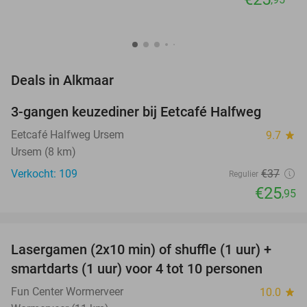
favorite_border
Deals in Alkmaar
3-gangen keuzediner bij Eetcafé Halfweg
30%
Eetcafé Halfweg Ursem
9.7
star
Ursem (8 km)
Verkocht: 109
€37
Regulier
€25
,95
favorite_border
Lasergamen (2x10 min) of shuffle (1 uur) +
36%
NEW
smartdarts (1 uur) voor 4 tot 10 personen
TODAY
Fun Center Wormerveer
10.0
star