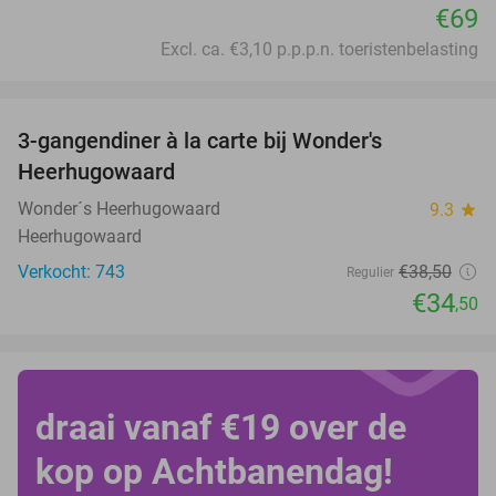
€69
Excl. ca. €3,10 p.p.p.n. toeristenbelasting
favorite_border
3-gangendiner à la carte bij Wonder's
10%
Heerhugowaard
Wonder´s Heerhugowaard
9.3
star
Heerhugowaard
Verkocht: 743
€38
,50
Regulier
€34
,50
draai vanaf €19 over de
kop op Achtbanendag!