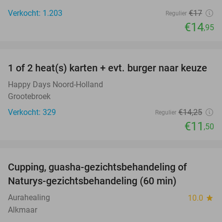
Verkocht: 1.203
€17
Regulier
€14
,95
favorite_border
1 of 2 heat(s) karten + evt. burger naar keuze
19%
Happy Days Noord-Holland
Grootebroek
Verkocht: 329
€14
,25
Regulier
€11
,50
favorite_border
Cupping, guasha-gezichtsbehandeling of
68%
Naturys-gezichtsbehandeling (60 min)
Aurahealing
10.0
star
Alkmaar