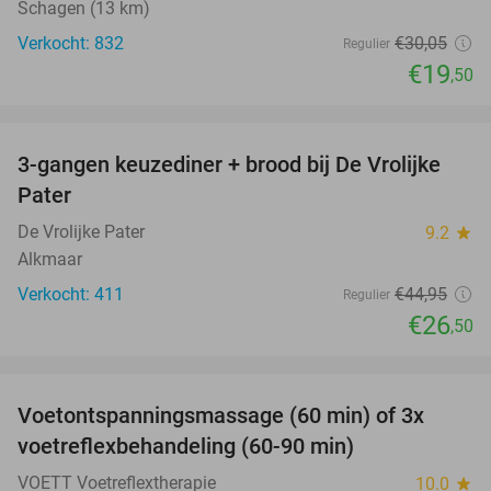
Schagen (13 km)
Verkocht: 832
€30
,05
Regulier
€19
,50
favorite_border
3-gangen keuzediner + brood bij De Vrolijke
41%
Pater
De Vrolijke Pater
9.2
star
Alkmaar
Verkocht: 411
€44
,95
Regulier
€26
,50
favorite_border
Voetontspanningsmassage (60 min) of 3x
45%
SOLD
voetreflexbehandeling (60-90 min)
OUT
VOETT Voetreflextherapie
10.0
star