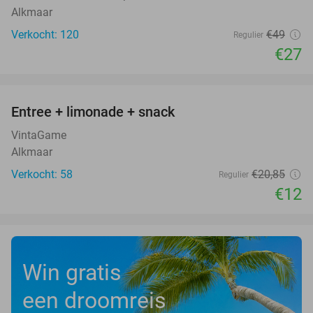
Alkmaar
Verkocht: 120
€49
Regulier
€27
favorite_border
Entree + limonade + snack
42%
VintaGame
Alkmaar
Verkocht: 58
€20
,85
Regulier
€12
Win gratis
een droomreis