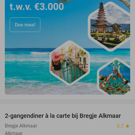
t.w.v. €3.000
Doe mee!
favorite_border
2-gangendiner à la carte bij Bregje Alkmaar
12%
Bregje Alkmaar
9.7
star
Alkmaar