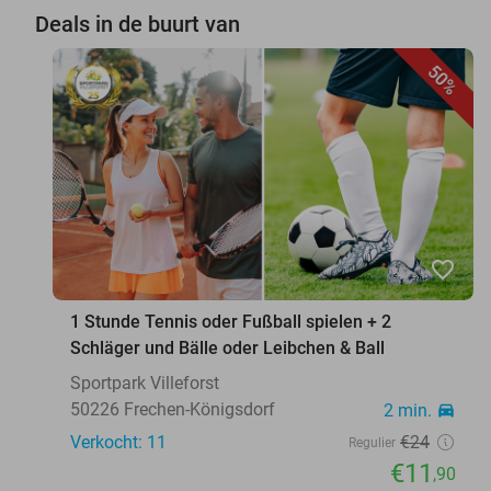
Deals in de buurt van
50%
favorite_border
1 Stunde Tennis oder Fußball spielen + 2
Schläger und Bälle oder Leibchen & Ball
Sportpark ​Villeforst
50226 Frechen-Königsdorf
2 min.
directions_car
Verkocht: 11
€24
Regulier
€11
,90