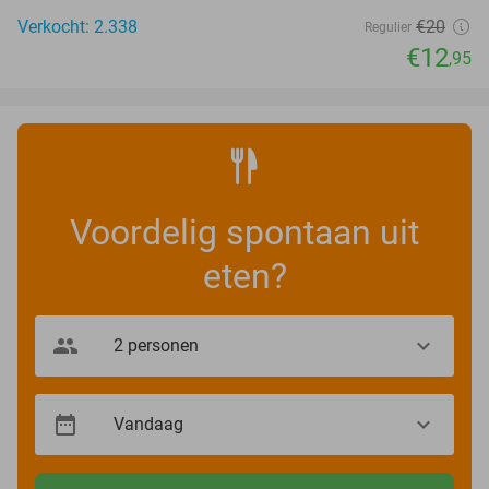
Verkocht: 2.338
€20
Regulier
€12
,95
Voordelig spontaan uit
eten?