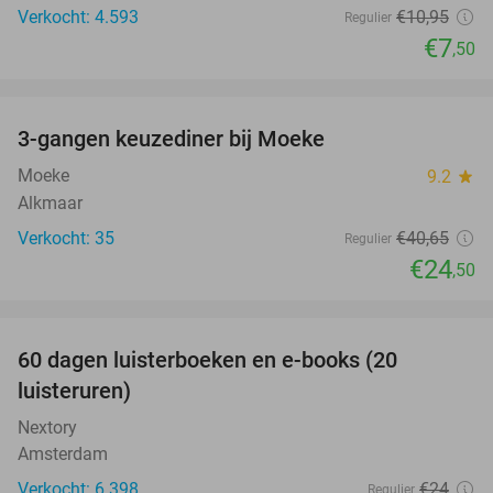
Verkocht: 4.593
€10
,95
Regulier
€7
,50
favorite_border
3-gangen keuzediner bij Moeke
40%
Moeke
9.2
star
Alkmaar
Verkocht: 35
€40
,65
Regulier
€24
,50
favorite_border
100%
60 dagen luisterboeken en e-books (20
luisteruren)
Nextory
Amsterdam
Verkocht: 6.398
€24
Regulier