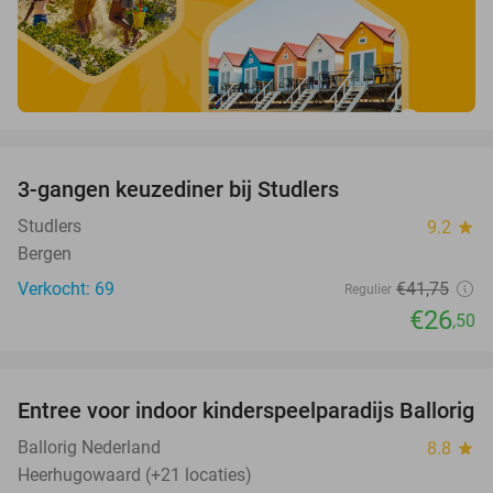
favorite_border
3-gangen keuzediner bij Studlers
37%
Studlers
9.2
star
Bergen
Verkocht: 69
€41
,75
Regulier
€26
,50
favorite_border
Entree voor indoor kinderspeelparadijs Ballorig
32%
Ballorig Nederland
8.8
star
Heerhugowaard (+21 locaties)