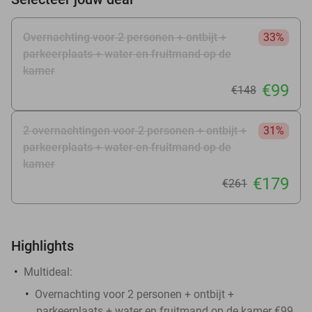
Overnachting voor 2 personen + ontbijt +
33%
parkeerplaats + water en fruitmand op de
kamer
€99
€148
2 overnachtingen voor 2 personen + ontbijt +
31%
parkeerplaats + water en fruitmand op de
kamer
€179
€261
Highlights
Multideal:
Overnachting voor 2 personen + ontbijt +
parkeerplaats + water en fruitmand op de kamer €99