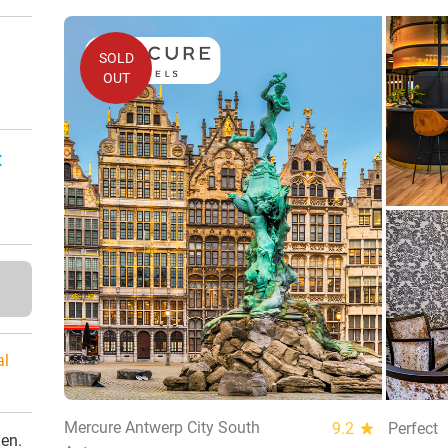
SOLD
OUT
n
:
al
Mercure Antwerp City South
9.2
star
Perfect
den.