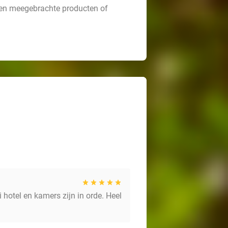
gen meegebrachte producten of
 hotel en kamers zijn in orde. Heel