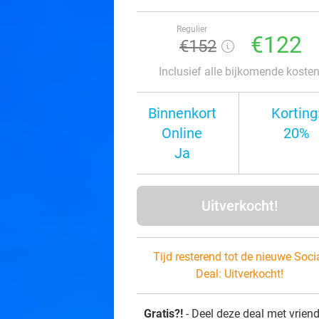
Regulier
€122
€152
Inclusief alle bijkomende koste
Binnenkort
Korting
Online
20%
Ja
Uitverkocht!
Tijd resterend tot de nieuwe Soci
Deal:
Uitverkocht!
Gratis?!
- Deel deze deal met vrien