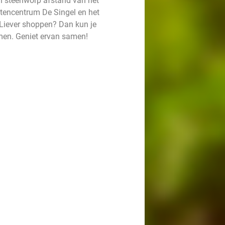
een steenworp afstand van het
tencentrum De Singel en het
 Liever shoppen? Dan kun je
men. Geniet ervan samen!