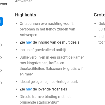
Antwerpen
 voor
Highlights
Grote
l
Ontspannen overnachting voor 2
Gel
personen in het trendy zuiden van
30 
Antwerpen
Inc
Zie
hier
de inhoud van de multideals
tot 
ard_arrow_right
Inclusief goedvullend ontbijt
ard_arrow_right
Jullie verblijven in een prachtige kamer
met kingsize bed, koffie- en
theefaciliteiten, flatscreen-tv, gratis wifi
ard_arrow_right
en meer
Ideaal gelegen bij het Hertogenpark
ard_arrow_right
Zie
hier
de lovende recensies
Directe tramverbinding met het
bruisende stadscentrum