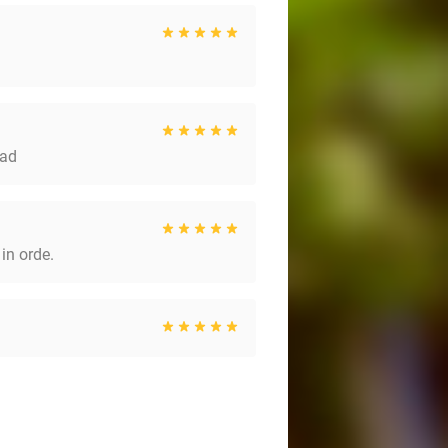
tad
 in orde.