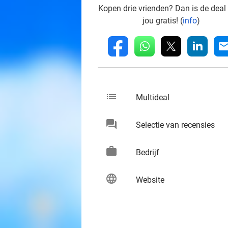
Kopen drie vrienden? Dan is de deal
jou gratis! (
info
)
whatsapp
linkedin
fb
mai
list
keybo
Multideal
chat
keybo
Selectie van recensies
work
keybo
Bedrijf
language
keybo
Website