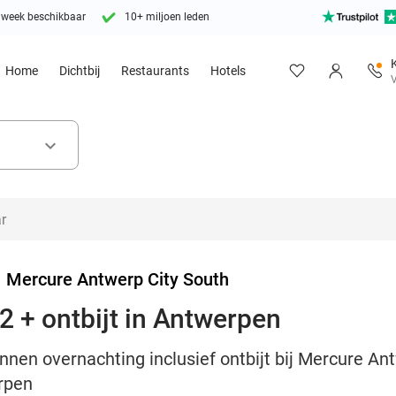
 week beschikbaar
10+ miljoen leden
Home
Dichtbij
Restaurants
Hotels
V
keyboard_arrow_down
>
Mercure Antwerp City South
2 + ontbijt in Antwerpen
nen overnachting inclusief ontbijt bij Mercure Ant
rpen