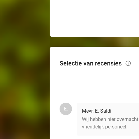
Selectie van recensies
info_outlined
E.
Mevr. E. Saldi
Wij hebben hier overnacht 
vriendelijk personeel.