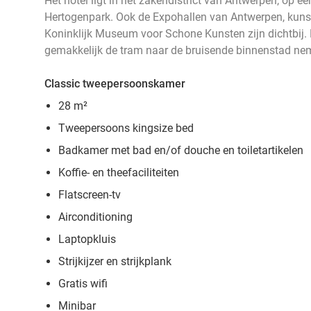
Het hotel ligt in het zakendistrict van Antwerpen, op 
Hertogenpark. Ook de Expohallen van Antwerpen, kuns
Koninklijk Museum voor Schone Kunsten zijn dichtbij.
gemakkelijk de tram naar de bruisende binnenstad ne
Classic tweepersoonskamer
28 m²
Tweepersoons kingsize bed
Badkamer met bad en/of douche en t
oiletartikelen
Koffie- en theefaciliteiten
Flatscreen-tv
Airconditioning
Laptopkluis
Strijkijzer en strijkplank
Gratis wifi
Minibar