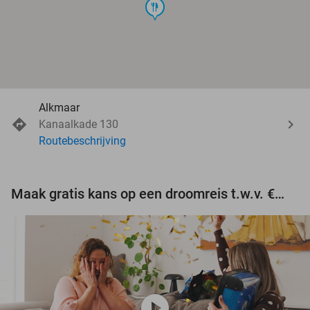
food
Alkmaar
Kanaalkade 130
Routebeschrijving
Maak gratis kans op een droomreis t.w.v. €3.000!
play_circle