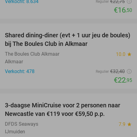
Verkocht: 8.634
€22
,75
Regulier
€16
,50
favorite_border
Shared dining-diner (evt + 1 uur jeu de boules)
29%
bij The Boules Club in Alkmaar
The Boules Club Alkmaar
10.0
star
Alkmaar
Verkocht: 478
€32
,40
Regulier
€22
,95
favorite_border
3-daagse MiniCruise voor 2 personen naar
50%
Newcastle van €119 voor €59,50 p.p.
DFDS Seaways
7.9
star
IJmuiden