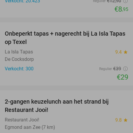
Verkocht: 20.423
€12
,90
Regulier
€8
,95
favorite_border
Onbeperkt tapas + nagerecht bij La Isla Tapas
26%
op Texel
La Isla Tapas
9.4
star
De Cocksdorp
Verkocht: 300
€39
Regulier
€29
favorite_border
2-gangen keuzelunch aan het strand bij
35%
Restaurant Jooi!
Restaurant Jooi!
9.8
star
Egmond aan Zee (7 km)