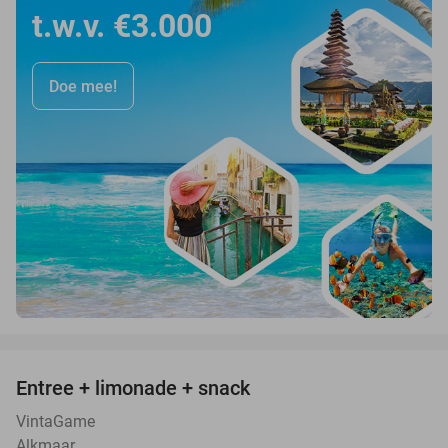
t.w.v. €3.000
Doe mee!
favorite_border
Entree + limonade + snack
42%
VintaGame
Alkmaar