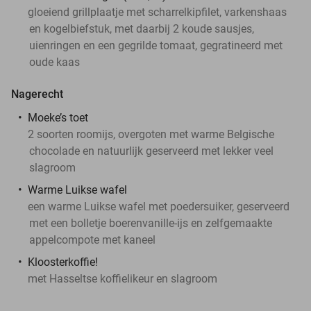
gloeiend grillplaatje met scharrelkipfilet, varkenshaas
en kogelbiefstuk, met daarbij 2 koude sausjes,
uienringen en een gegrilde tomaat, gegratineerd met
oude kaas
Nagerecht
Moeke’s toet
2 soorten roomijs, overgoten met warme Belgische
chocolade en natuurlijk geserveerd met lekker veel
slagroom
Warme Luikse wafel
een warme Luikse wafel met poedersuiker, geserveerd
met een bolletje boerenvanille-ijs en zelfgemaakte
appelcompote met kaneel
Kloosterkoffie!
met Hasseltse koffielikeur en slagroom