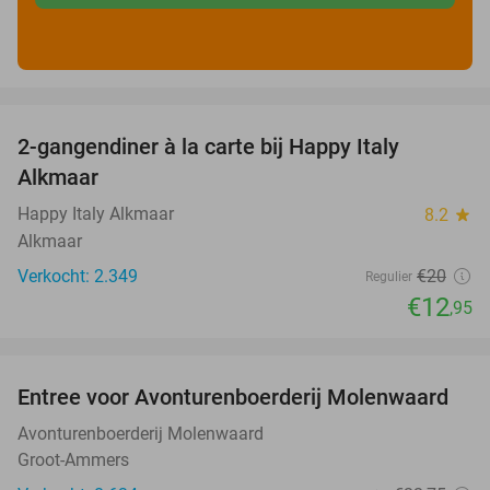
favorite_border
2-gangendiner à la carte bij Happy Italy
35%
Alkmaar
Happy Italy Alkmaar
8.2
star
Alkmaar
Verkocht: 2.349
€20
Regulier
€12
,95
favorite_border
Entree voor Avonturenboerderij Molenwaard
27%
Avonturenboerderij Molenwaard
Groot-Ammers