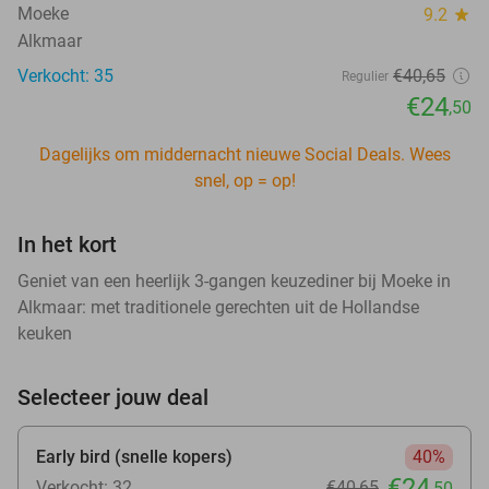
Moeke
9.2
star
Alkmaar
Verkocht: 35
€40
,65
Regulier
€24
,50
Dagelijks om middernacht nieuwe Social Deals. Wees
snel, op = op!
In het kort
Geniet van een heerlijk 3-gangen keuzediner bij Moeke in
Alkmaar: met traditionele gerechten uit de Hollandse
keuken
Selecteer jouw deal
Early bird (snelle kopers)
40%
€24
Verkocht: 32
€40
,65
,50