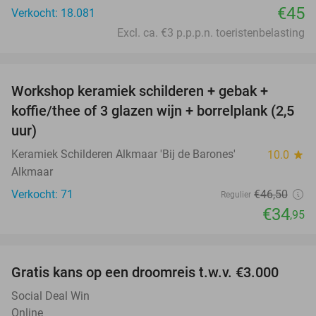
€45
Verkocht: 18.081
Excl. ca. €3 p.p.p.n. toeristenbelasting
favorite_border
Workshop keramiek schilderen + gebak +
25%
koffie/thee of 3 glazen wijn + borrelplank (2,5
uur)
Keramiek Schilderen Alkmaar 'Bij de Barones'
10.0
star
Alkmaar
Verkocht: 71
€46
,50
Regulier
€34
,95
favorite_border
Gratis kans op een droomreis t.w.v. €3.000
Social Deal Win
Online