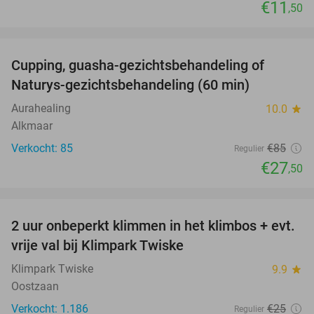
€11
,50
favorite_border
Cupping, guasha-gezichtsbehandeling of
68%
Naturys-gezichtsbehandeling (60 min)
Aurahealing
10.0
star
Alkmaar
Verkocht: 85
€85
Regulier
€27
,50
favorite_border
2 uur onbeperkt klimmen in het klimbos + evt.
23%
vrije val bij Klimpark Twiske
Klimpark Twiske
9.9
star
Oostzaan
Verkocht: 1.186
€25
Regulier