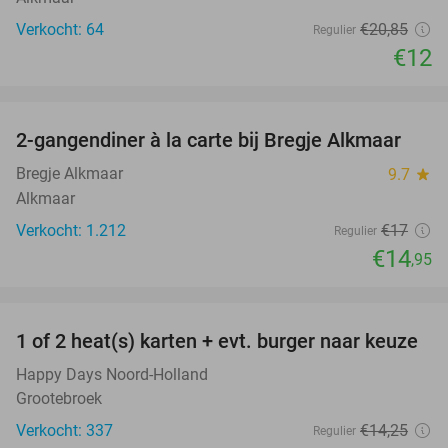
Verkocht: 64
€20
,85
Regulier
€12
favorite_border
2-gangendiner à la carte bij Bregje Alkmaar
12%
Bregje Alkmaar
9.7
star
Alkmaar
Verkocht: 1.212
€17
Regulier
€14
,95
favorite_border
1 of 2 heat(s) karten + evt. burger naar keuze
19%
Happy Days Noord-Holland
Grootebroek
Verkocht: 337
€14
,25
Regulier