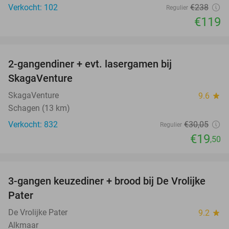
Verkocht: 102
€238
Regulier
€119
favorite_border
2-gangendiner + evt. lasergamen bij
35%
SkagaVenture
SkagaVenture
9.6
star
Schagen (13 km)
Verkocht: 832
€30
,05
Regulier
€19
,50
favorite_border
3-gangen keuzediner + brood bij De Vrolijke
41%
Pater
De Vrolijke Pater
9.2
star
Alkmaar