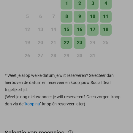
1
2
3
4
5
6
7
8
9
10
11
12
13
14
15
16
17
18
19
20
21
22
23
24
25
26
27
28
29
30
31
*
Weet je al op welke datum je wilt reserveren? Selecteer dan
hierboven de datum en reserveer en koop jouw Social Deal
tegelijkertijd.
(Weet je nog niet wanneer je wilt reserveren? Geen zorgen: koop
dan via de ‘
koop nu
’-knop én reserveer later)
Selectie van recensies
info_outlined