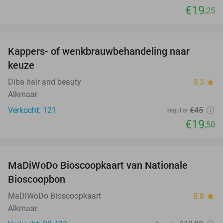
€19
,25
favorite_border
Kappers- of wenkbrauwbehandeling naar
57%
keuze
Diba hair and beauty
9.3
star
Alkmaar
Verkocht: 121
€45
Regulier
€19
,50
favorite_border
MaDiWoDo Bioscoopkaart van Nationale
31%
Bioscoopbon
MaDiWoDo Bioscoopkaart
8.8
star
Alkmaar