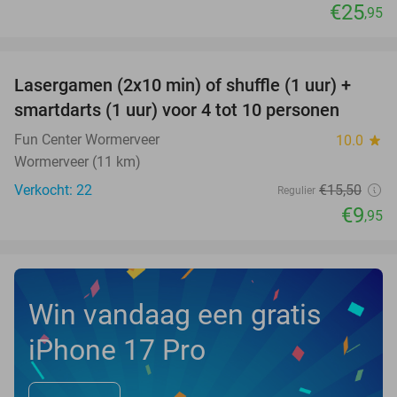
€25
,95
favorite_border
Lasergamen (2x10 min) of shuffle (1 uur) +
36%
NEW
smartdarts (1 uur) voor 4 tot 10 personen
TODAY
Fun Center Wormerveer
10.0
star
Wormerveer (11 km)
Verkocht: 22
€15
,50
Regulier
€9
,95
Win vandaag een gratis
iPhone 17 Pro