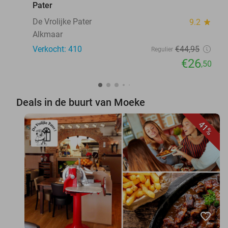
Pater
De Vrolijke Pater
9.2
star
Alkmaar
Verkocht: 410
€44
,95
Regulier
€26
,50
Deals in de buurt van Moeke
41%
favorite_border