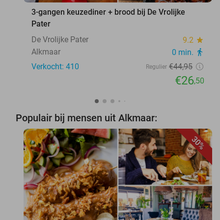
3-gangen keuzediner + brood bij De Vrolijke
Pater
De Vrolijke Pater
9.2
star
Alkmaar
0 min.
directions_walk
Verkocht: 410
€44
,95
Regulier
€26
,50
Populair bij mensen uit Alkmaar:
30%