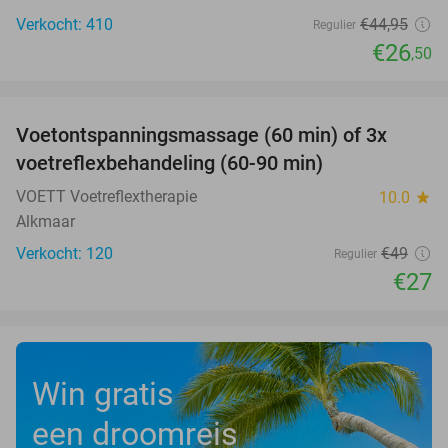
Verkocht: 410
€44
,95
Regulier
€26
,50
favorite_border
Voetontspanningsmassage (60 min) of 3x
45%
SOLD
voetreflexbehandeling (60-90 min)
OUT
VOETT Voetreflextherapie
10.0
star
Alkmaar
Verkocht: 120
€49
Regulier
€27
Win gratis
een droomreis