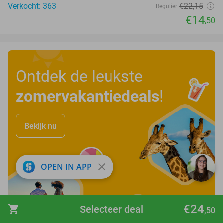
Verkocht: 363
€22
,15
Regulier
€14
,50
Ontdek de leukste
zomervakantiedeals
!
Bekijk nu
close
OPEN IN APP
€24
shopping_cart
Selecteer deal
,50