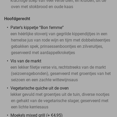
krachtige soep van veel verse uien, en kruiden, uit de
oven met stokbrood en oude kaas
Hoofdgerecht
Pater’s kippetje “Bon femme”
een héérlijke stoverij van gegrilde kippendijtjes in een
hemelse jus van rode wijn en tijm met dobbelsteentjes
gebakken spek, prinsessenboontjes en zilveruitjes,
geserveerd met aardappelkroketjes
Vis van de markt
een lekker filetje verse vis, rechtstreeks van de markt
(seizoensgebonden), geserveerd met groentjes van het
seizoen en een zachte wittewijnsaus
Vegetarische quiche uit de oven
lekker gevuld met groentjes uit de tuin, diverse nootjes
en gehakt van de vegetarische slager, geserveerd met
een lichte kerriesaus
Moeke’s mixed grill (+ €4,95)