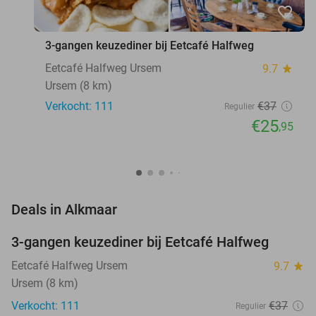
favorite_border
3-gangen keuzediner bij Eetcafé Halfweg
Eetcafé Halfweg Ursem
9.7
star
Ursem (8 km)
Verkocht: 111
€37
Regulier
€25
,95
favorite_border
Deals in Alkmaar
3-gangen keuzediner bij Eetcafé Halfweg
30%
Eetcafé Halfweg Ursem
9.7
star
Ursem (8 km)
Verkocht: 111
€37
Regulier