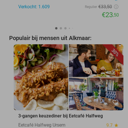
Verkocht: 1.609
€33
,50
Regulier
€23
,50
Populair bij mensen uit Alkmaar:
30%
favorite_border
3-gangen keuzediner bij Eetcafé Halfweg
Eetcafé Halfweg Ursem
9.7
star