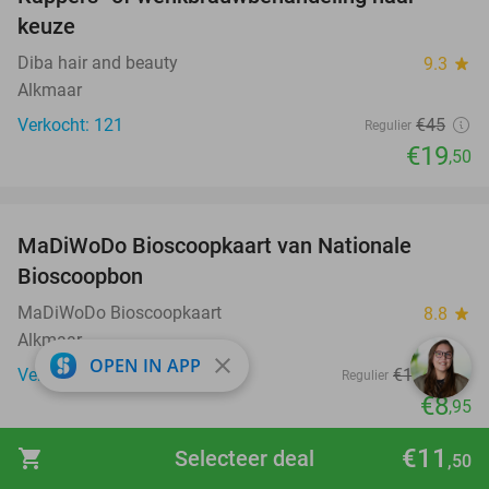
57%
keuze
Diba hair and beauty
9.3
star
Alkmaar
Verkocht: 121
€45
Regulier
€19
,50
favorite_border
MaDiWoDo Bioscoopkaart van Nationale
31%
Bioscoopbon
MaDiWoDo Bioscoopkaart
8.8
star
Alkmaar
close
OPEN IN APP
Verkocht: 20.427
€12
,90
Regulier
€8
,95
favorite_border
€11
shopping_cart
Selecteer deal
,50