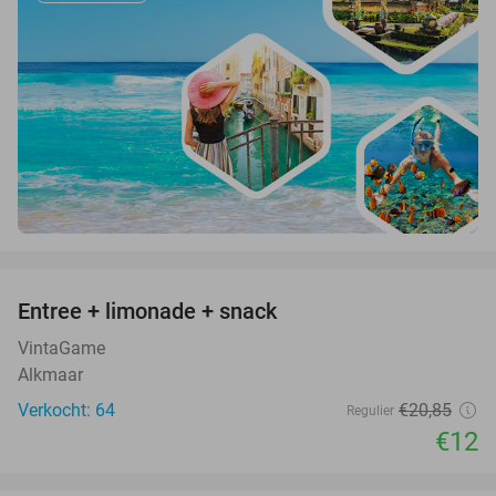
favorite_border
Entree + limonade + snack
42%
VintaGame
Alkmaar
Verkocht: 64
€20
,85
Regulier
€12
favorite_border