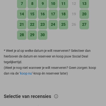
7
8
9
10
11
12
13
14
15
16
17
18
19
20
21
22
23
24
25
26
27
28
29
30
*
Weet je al op welke datum je wilt reserveren? Selecteer dan
hierboven de datum en reserveer en koop jouw Social Deal
tegelijkertijd.
(Weet je nog niet wanneer je wilt reserveren? Geen zorgen: koop
dan via de ‘
koop nu
’-knop én reserveer later)
Selectie van recensies
info_outlined