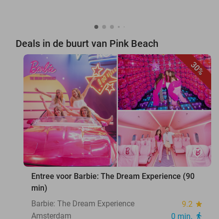
Deals in de buurt van Pink Beach
30%
favorite_border
Entree voor Barbie: The Dream Experience (90
min)
Barbie: The Dream Experience
9.2
star
Amsterdam
0 min.
directions_walk