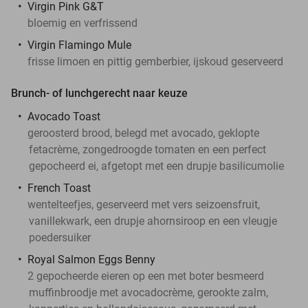
Virgin Pink G&T
bloemig en verfrissend
Virgin Flamingo Mule
frisse limoen en pittig gemberbier, ijskoud geserveerd
Brunch- of lunchgerecht naar keuze
Avocado Toast
geroosterd brood, belegd met avocado, geklopte
fetacrème, zongedroogde tomaten en een perfect
gepocheerd ei, afgetopt met een drupje basilicumolie
French Toast
wentelteefjes, geserveerd met vers seizoensfruit,
vanillekwark, een drupje ahornsiroop en een vleugje
poedersuiker
Royal Salmon Eggs Benny
2 gepocheerde eieren op een met boter besmeerd
muffinbroodje met avocadocrème, gerookte zalm,