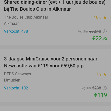
Shared dining-diner (evt + 1 uur jeu de boules)
29%
bij The Boules Club in Alkmaar
The Boules Club Alkmaar
10.0
star
Alkmaar
Verkocht: 478
€32
,40
Regulier
€22
,95
favorite_border
3-daagse MiniCruise voor 2 personen naar
50%
Newcastle van €119 voor €59,50 p.p.
DFDS Seaways
7.9
star
IJmuiden
Verkocht: 102
€238
Regulier
€119
favorite_border