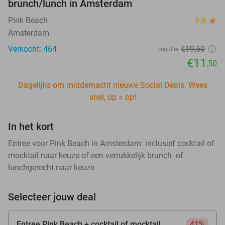
brunch/lunch in Amsterdam
Pink Beach
9.9
star
Amsterdam
Verkocht: 464
€19
,50
Regulier
€11
,50
Dagelijks om middernacht nieuwe Social Deals. Wees
snel, op = op!
In het kort
Entree voor Pink Beach in Amsterdam: inclusief cocktail of
mocktail naar keuze of een verrukkelijk brunch- of
lunchgerecht naar keuze
Selecteer jouw deal
Entree Pink Beach + cocktail of mocktail
41%