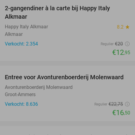
2-gangendiner à la carte bij Happy Italy
35%
Alkmaar
Happy Italy Alkmaar
8.2
star
Alkmaar
Verkocht: 2.354
€20
Regulier
€12
,95
favorite_border
Entree voor Avonturenboerderij Molenwaard
27%
Avonturenboerderij Molenwaard
Groot-Ammers
Verkocht: 8.636
€22
,75
Regulier
€16
,50
favorite_border