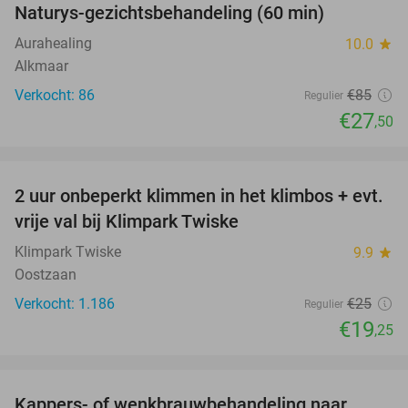
Naturys-gezichtsbehandeling (60 min)
Aurahealing
10.0
star
Alkmaar
Verkocht: 86
€85
Regulier
€27
,50
favorite_border
2 uur onbeperkt klimmen in het klimbos + evt.
23%
vrije val bij Klimpark Twiske
Klimpark Twiske
9.9
star
Oostzaan
Verkocht: 1.186
€25
Regulier
€19
,25
favorite_border
Kappers- of wenkbrauwbehandeling naar