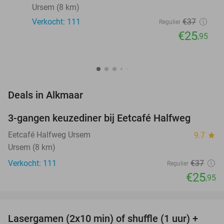
Ursem (8 km)
Verkocht: 111
€37
Regulier
€25
,95
favorite_border
Deals in Alkmaar
3-gangen keuzediner bij Eetcafé Halfweg
30%
Eetcafé Halfweg Ursem
9.7
star
Ursem (8 km)
Verkocht: 111
€37
Regulier
€25
,95
favorite_border
Lasergamen (2x10 min) of shuffle (1 uur) +
36%