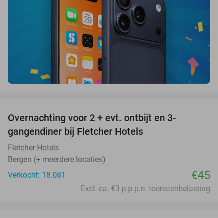
favorite_border
Overnachting voor 2 + evt. ontbijt en 3-
gangendiner bij Fletcher Hotels
Fletcher Hotels
Bergen (+ meerdere locaties)
€45
Verkocht: 18.081
Excl. ca. €3 p.p.p.n. toeristenbelasting
favorite_border