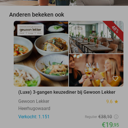
Anderen bekeken ook
48%
favorite_border
(Luxe) 3-gangen keuzediner bij Gewoon Lekker
Gewoon Lekker
9.6
star
Heerhugowaard
Verkocht: 1.151
€38
,10
Regulier
€19
,95