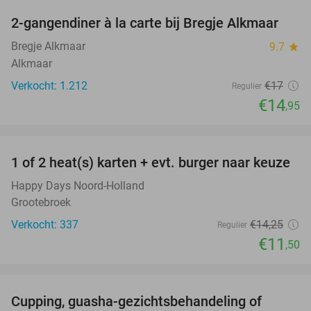
2-gangendiner à la carte bij Bregje Alkmaar
12%
Bregje Alkmaar
9.7
star
Alkmaar
Verkocht: 1.212
€17
Regulier
€14
,95
favorite_border
1 of 2 heat(s) karten + evt. burger naar keuze
19%
Happy Days Noord-Holland
Grootebroek
Verkocht: 337
€14
,25
Regulier
€11
,50
favorite_border
Cupping, guasha-gezichtsbehandeling of
68%