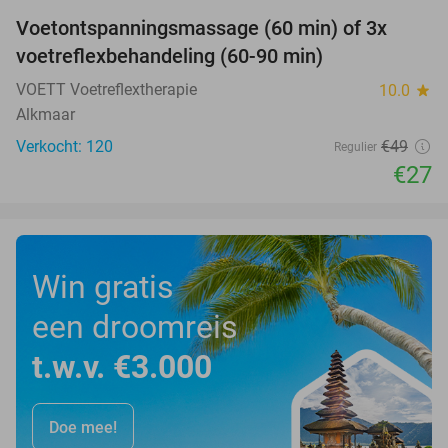
Voetontspanningsmassage (60 min) of 3x
45%
SOLD
voetreflexbehandeling (60-90 min)
OUT
VOETT Voetreflextherapie
10.0
star
Alkmaar
Verkocht: 120
€49
Regulier
€27
Win gratis
een droomreis
t.w.v. €3.000
Doe mee!