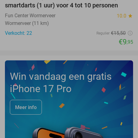
NEW
smartdarts (1 uur) voor 4 tot 10 personen
TODAY
Fun Center Wormerveer
10.0
star
Wormerveer (11 km)
Verkocht: 22
€15
,50
Regulier
€9
,95
Win vandaag een gratis
iPhone 17 Pro
Meer info