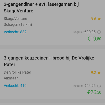
2-gangendiner + evt. lasergamen bij
35%
SkagaVenture
SkagaVenture
9.6
star
Schagen (13 km)
Verkocht: 832
€30
,05
Regulier
€19
,50
favorite_border
3-gangen keuzediner + brood bij De Vrolijke
41%
Pater
De Vrolijke Pater
9.2
star
Alkmaar
Verkocht: 410
€44
,95
Regulier
€26
,50
favorite_border