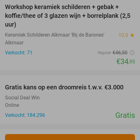
Workshop keramiek schilderen + gebak +
25%
koffie/thee of 3 glazen wijn + borrelplank (2,5
uur)
Keramiek Schilderen Alkmaar 'Bij de Barones'
10.0
star
Alkmaar
Verkocht: 71
€46
,50
Regulier
€34
,95
favorite_border
Gratis kans op een droomreis t.w.v. €3.000
Social Deal Win
Online
Gratis
Verkocht: 184.296