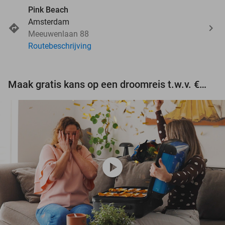
Pink Beach
Amsterdam
Meeuwenlaan 88
Routebeschrijving
Maak gratis kans op een droomreis t.w.v. €3.000!
play_circle