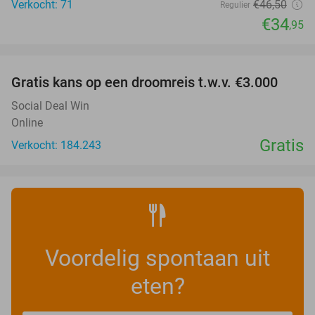
Verkocht: 71
€46
,50
Regulier
€34
,95
favorite_border
Gratis kans op een droomreis t.w.v. €3.000
Social Deal Win
Online
Gratis
Verkocht: 184.243
Voordelig spontaan uit
eten?