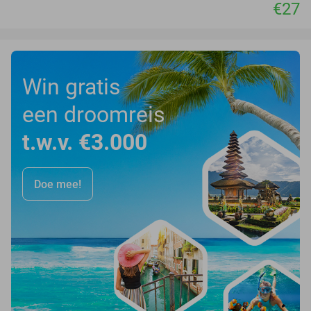
€27
Win gratis
een droomreis
t.w.v. €3.000
Doe mee!