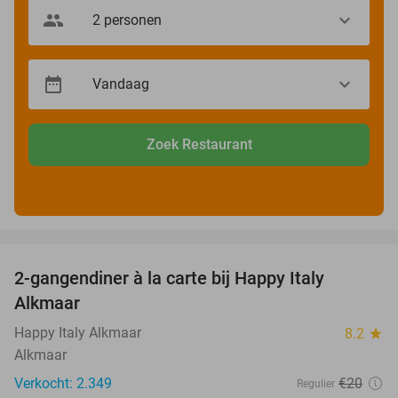
Zoek Restaurant
favorite_border
2-gangendiner à la carte bij Happy Italy
35%
Alkmaar
Happy Italy Alkmaar
8.2
star
Alkmaar
Verkocht: 2.349
€20
Regulier