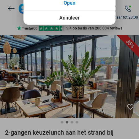
Open
7 dagen per week beschikbaar
10+ miljoen leden
Annuleer
Bereikbaar tot 23:00
9,4
op basis van
206.004 reviews
Ontdek 15.000+ deals
35%
7 dagen per week beschikbaar
10+ miljoen leden
favorite_border
2-gangen keuzelunch aan het strand bij