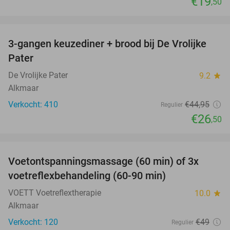
€19
,50
favorite_border
3-gangen keuzediner + brood bij De Vrolijke
41%
Pater
De Vrolijke Pater
9.2
star
Alkmaar
Verkocht: 410
€44
,95
Regulier
€26
,50
favorite_border
Voetontspanningsmassage (60 min) of 3x
45%
SOLD
voetreflexbehandeling (60-90 min)
OUT
VOETT Voetreflextherapie
10.0
star
Alkmaar
Verkocht: 120
€49
Regulier