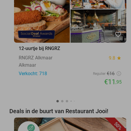
favorite_border
12-uurtje bij RNGRZ
RNGRZ Alkmaar
9.8
star
Alkmaar
Verkocht: 718
€16
Regulier
€11
,95
Deals in de buurt van Restaurant Jooi!
50%