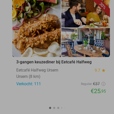
30%
favorite_border
3-gangen keuzediner bij Eetcafé Halfweg
Eetcafé Halfweg Ursem
9.7
star
Ursem (8 km)
Verkocht: 111
€37
Regulier
€25
,95