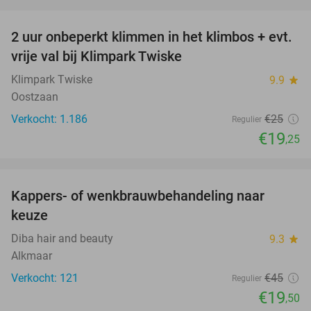
favorite_border
2 uur onbeperkt klimmen in het klimbos + evt.
23%
vrije val bij Klimpark Twiske
Klimpark Twiske
9.9
star
Oostzaan
Verkocht: 1.186
€25
Regulier
€19
,25
favorite_border
Kappers- of wenkbrauwbehandeling naar
57%
keuze
Diba hair and beauty
9.3
star
Alkmaar
Verkocht: 121
€45
Regulier
€19
,50