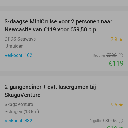
favorite_border
3-daagse MiniCruise voor 2 personen naar
50%
Newcastle van €119 voor €59,50 p.p.
DFDS Seaways
7.9
star
IJmuiden
Verkocht: 102
€238
Regulier
€119
favorite_border
2-gangendiner + evt. lasergamen bij
35%
SkagaVenture
SkagaVenture
9.6
star
Schagen (13 km)
Verkocht: 832
€30
,05
Regulier