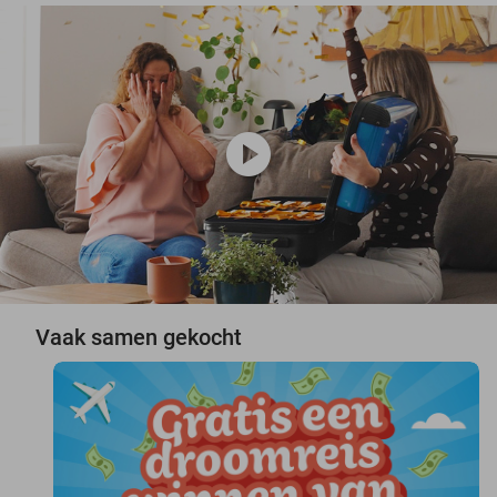
play_circle
Vaak samen gekocht