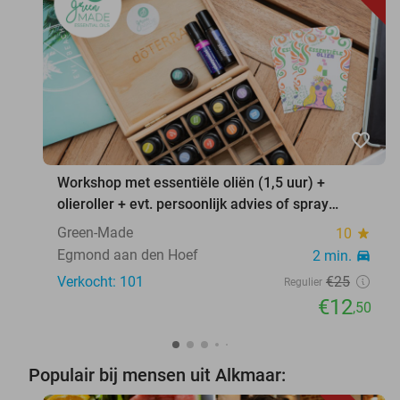
favorite_border
Workshop met essentiële oliën (1,5 uur) +
olieroller + evt. persoonlijk advies of spray
maken
Green-Made
10
star
Egmond aan den Hoef
2 min.
directions_car
Verkocht: 101
€25
Regulier
€12
,50
Populair bij mensen uit Alkmaar: