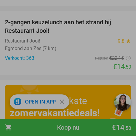
favorite_border
2-gangen keuzelunch aan het strand bij
35%
Restaurant Jooi!
Restaurant Jooi!
9.8
star
Egmond aan Zee (7 km)
Verkocht: 363
€22
,15
Regulier
€14
,50
Ontdek de leukste
close
OPEN IN APP
zomervakantiedeals
!
€14
shopping_cart
Koop nu
,50
Bekijk nu