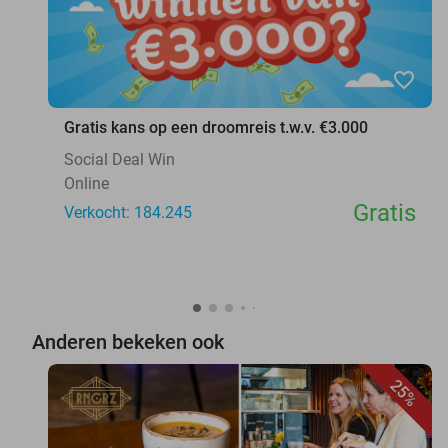
favorite_border
Gratis kans op een droomreis t.w.v. €3.000
Social Deal Win
Online
Gratis
Verkocht: 184.245
Anderen bekeken ook
25%