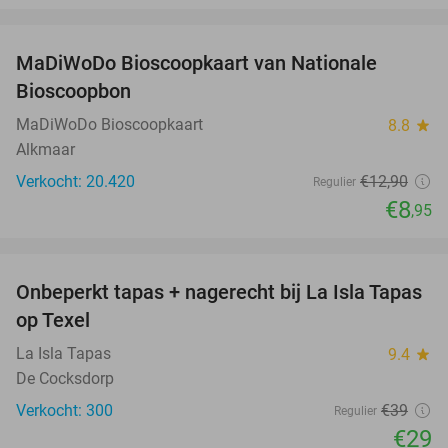
favorite_border
MaDiWoDo Bioscoopkaart van Nationale
31%
Bioscoopbon
MaDiWoDo Bioscoopkaart
8.8
star
Alkmaar
Verkocht: 20.420
€12
,90
Regulier
€8
,95
favorite_border
Onbeperkt tapas + nagerecht bij La Isla Tapas
26%
op Texel
La Isla Tapas
9.4
star
De Cocksdorp
Verkocht: 300
€39
Regulier
€29