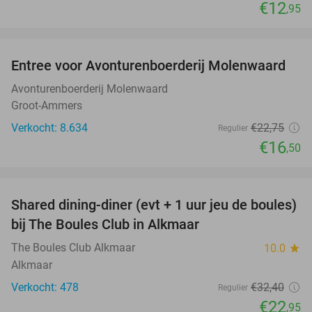
€12
,95
favorite_border
Entree voor Avonturenboerderij Molenwaard
27%
Avonturenboerderij Molenwaard
Groot-Ammers
Verkocht: 8.634
€22
,75
Regulier
€16
,50
favorite_border
Shared dining-diner (evt + 1 uur jeu de boules)
29%
bij The Boules Club in Alkmaar
The Boules Club Alkmaar
10.0
star
Alkmaar
Verkocht: 478
€32
,40
Regulier
€22
,95