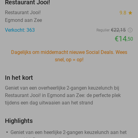
Restaurant Jooi!
Restaurant Jooi!
9.8
star
Egmond aan Zee
Verkocht: 363
€22
,15
Regulier
€14
,50
Dagelijks om middernacht nieuwe Social Deals. Wees
snel, op = op!
In het kort
Geniet van een overheerlijke 2-gangen keuzelunch bij
Restaurant Jooi! in Egmond aan Zee: de perfecte plek
tijdens een dag uitwaaien aan het strand
Highlights
Geniet van een heerlijke 2-gangen keuzelunch aan het