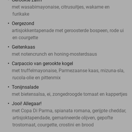
met wasabimayonaise, citrusuitjes, wakame en
furikake
Oergezond
artisjokkentapenade met geroosterde bospeen, rode ui
en courgette
Geitenkaas
met notencrunch en honing-mosterdsaus
Carpaccio van gerookte kogel
met truffelmayonaise, Parmezaanse kaas, mizuna-sla,
rucola-olie en pittenmix
Tonijnsalade
met bietensalsa, ei, zongedroogde tomaat en kappertjes
Jooi! Allegaar!
met Copa Di Parma, spianata romana, gerijpte cheddar,
artisjoktapendade, gemarineerde olijven, gepofte
trostomaat, courgette, crostini en brood