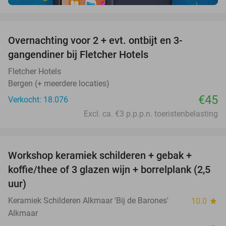
favorite_border
Overnachting voor 2 + evt. ontbijt en 3-
gangendiner bij Fletcher Hotels
Fletcher Hotels
Bergen (+ meerdere locaties)
€45
Verkocht: 18.076
Excl. ca. €3 p.p.p.n. toeristenbelasting
favorite_border
Workshop keramiek schilderen + gebak +
25%
koffie/thee of 3 glazen wijn + borrelplank (2,5
uur)
Keramiek Schilderen Alkmaar 'Bij de Barones'
10.0
star
Alkmaar