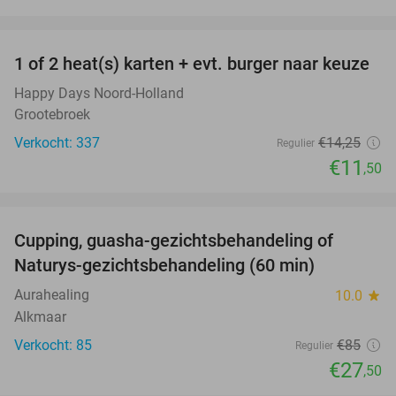
favorite_border
1 of 2 heat(s) karten + evt. burger naar keuze
19%
Happy Days Noord-Holland
Grootebroek
Verkocht: 337
€14
,25
Regulier
€11
,50
favorite_border
Cupping, guasha-gezichtsbehandeling of
68%
Naturys-gezichtsbehandeling (60 min)
Aurahealing
10.0
star
Alkmaar
Verkocht: 85
€85
Regulier
€27
,50