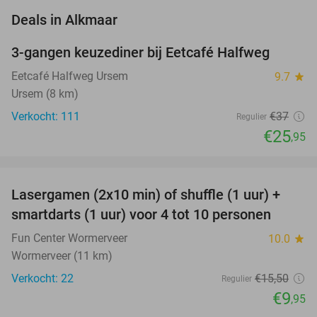
favorite_border
Deals in Alkmaar
3-gangen keuzediner bij Eetcafé Halfweg
30%
Eetcafé Halfweg Ursem
9.7
star
Ursem (8 km)
Verkocht: 111
€37
Regulier
€25
,95
favorite_border
Lasergamen (2x10 min) of shuffle (1 uur) +
36%
NEW
smartdarts (1 uur) voor 4 tot 10 personen
TODAY
Fun Center Wormerveer
10.0
star
Wormerveer (11 km)
Verkocht: 22
€15
,50
Regulier
€9
,95