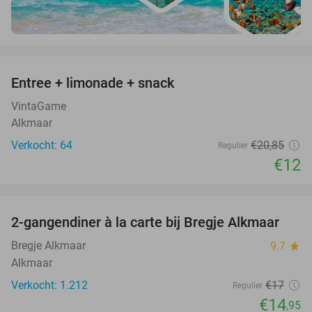
favorite_border
Entree + limonade + snack
42%
VintaGame
Alkmaar
Verkocht: 64
€20
,85
Regulier
€12
favorite_border
2-gangendiner à la carte bij Bregje Alkmaar
12%
Bregje Alkmaar
9.7
star
Alkmaar
Verkocht: 1.212
€17
Regulier
€14
,95