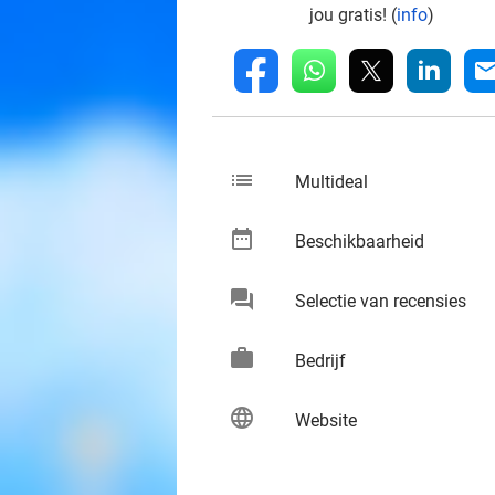
jou gratis! (
info
)
whatsapp
linkedin
fb
mai
list
keybo
Multideal
date_range
keybo
Beschikbaarheid
chat
keybo
Selectie van recensies
work
keybo
Bedrijf
language
keybo
Website