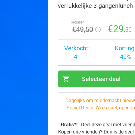
verrukkelijke 3-gangenlunch 
Regulier
€29
€49
,50
,50
Verkocht:
Korting
41
40%
shopping_cart
Selecteer deal
navi
Dagelijks om middernacht nieuw
Social Deals. Wees snel, op = op
Gratis?!
- Deel deze deal met vrien
Kopen drie vrienden? Dan is de deal