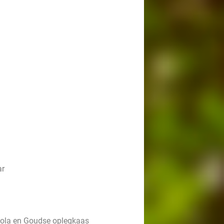
ar
cola en Goudse oplegkaas