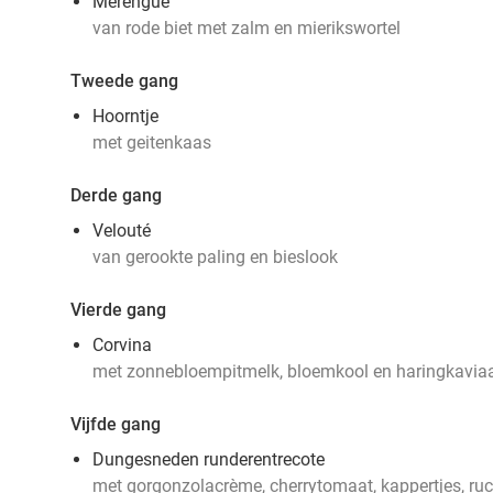
Merengue
van rode biet met zalm en mierikswortel
Tweede gang
Hoorntje
met geitenkaas
Derde gang
Velouté
van gerookte paling en bieslook
Vierde gang
Corvina
met zonnebloempitmelk, bloemkool en haringkavia
Vijfde gang
Dungesneden runderentrecote
met gorgonzolacrème, cherrytomaat, kappertjes, ru