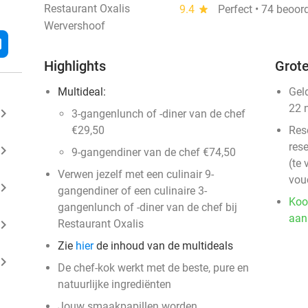
Restaurant Oxalis
9.4
star
Perfect • 74 beoor
Wervershoof
l
Highlights
Grote
Multideal:
Gel
22 
ard_arrow_right
3-gangenlunch of -diner van de chef
€29,50
Res
rese
ard_arrow_right
9-gangendiner van de chef €74,50
(te 
Verwen jezelf met een culinair 9-
vou
ard_arrow_right
gangendiner of een culinaire 3-
Koo
gangenlunch of -diner van de chef bij
aan
ard_arrow_right
Restaurant Oxalis
Zie
hier
de inhoud van de multideals
ard_arrow_right
De chef-kok werkt met de beste, pure en
natuurlijke ingrediënten
Jouw smaakpapillen worden