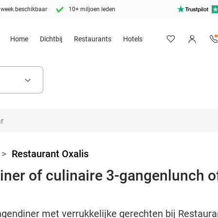
 week beschikbaar
10+ miljoen leden
Home
Dichtbij
Restaurants
Hotels
keyboard_arrow_down
>
Restaurant Oxalis
ner of culinaire 3-gangenlunch of
ngendiner met verrukkelijke gerechten bij Restauran