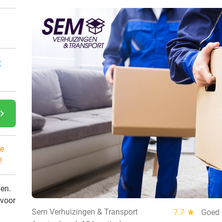
:
gate_next
e
!
den.
 voor
Sem Verhuizingen & Transport
7.7
star
Goed