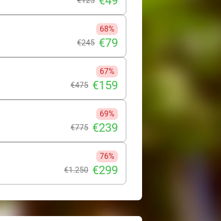
€49
€125
68%
€79
€245
67%
€159
€475
69%
€239
€775
76%
€299
€1.250