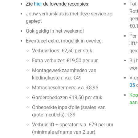
Zie
hier
de lovende recensies
Tot
Rot
Jouw verhuisklus is met deze service zo
gee
gepiept
€0,
Ook geldig in het weekend!
Per
Eventueel extra, mogelijk in overleg:
lift
Verhuisdoos: €2,50 per stuk
ger
Extra verhuizer: €19,50 per uur
Bij 
wor
Montagewerkzaamheden van
kledingkasten: v.a. €49
Vra
05
o
Matrasbeschermers: v.a. €8,95
Koo
Garderobedozen €19,50 per stuk
aan
Onbeperkte inpakfolie (sealen van
grote meubels): €39
Verhuislift + operator: v.a. €79 per uur
(minimale afname van 2 uur)