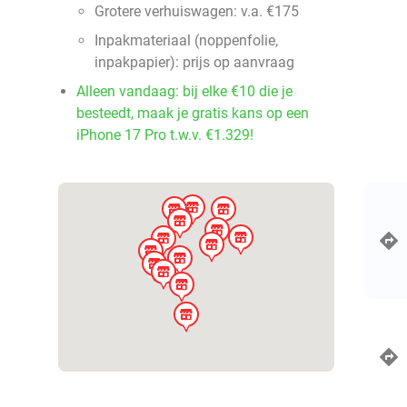
Grotere verhuiswagen: v.a. €175
Inpakmateriaal (noppenfolie,
inpakpapier): prijs op aanvraag
Alleen vandaag: bij elke €10 die je
besteedt, maak je gratis kans op een
iPhone 17 Pro t.w.v. €1.329!
store
store
store
store
store
store
store
store
store
store
store
store
store
store