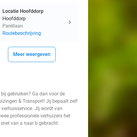
Locatie Hoofddorp
Hoofddorp
Parellaan
Routebeschrijving
Meer weergeven
p bij gebruiken? Ga dan voor de
zingen & Transport! Jij bepaalt zelf
e verhuisservice. Jij wordt van
wee professionele verhuizers het
 snel van a naar b gebracht.