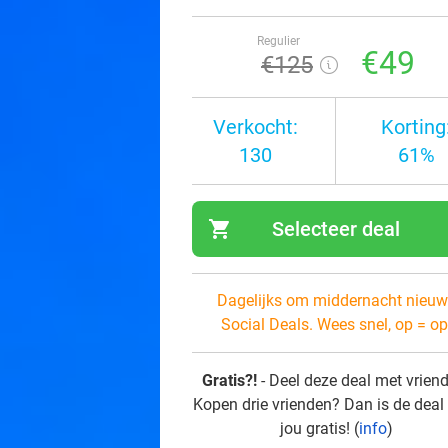
Regulier
€49
€125
Verkocht:
Korting
130
61%
shopping_cart
Selecteer deal
navi
Dagelijks om middernacht nieuw
Social Deals. Wees snel, op = op
Gratis?!
- Deel deze deal met vrien
Kopen drie vrienden? Dan is de deal
jou gratis! (
info
)