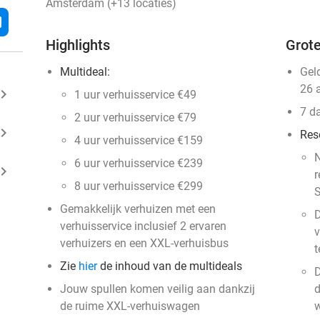
Amsterdam (+13 locaties)
l
Highlights
Grote
Multideal:
Gel
26 
ard_arrow_right
1 uur verhuisservice €49
7 d
2 uur verhuisservice €79
ard_arrow_right
Res
4 uur verhuisservice €159
N
6 uur verhuisservice €239
ard_arrow_right
r
8 uur verhuisservice €299
S
Gemakkelijk verhuizen met een
D
verhuisservice inclusief 2 ervaren
v
verhuizers en een XXL-verhuisbus
t
Zie
hier
de inhoud van de multideals
D
Jouw spullen komen veilig aan dankzij
d
de ruime XXL-verhuiswagen
w