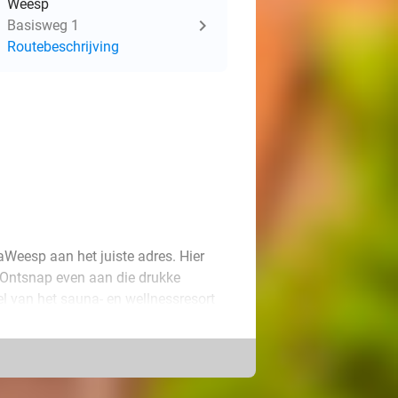
Weesp
Basisweg 1
Routebeschrijving
aWeesp aan het juiste adres. Hier
. Ontsnap even aan die drukke
l van het sauna- en wellnessresort
ezorgen.
iteiten: er zijn diverse sauna's met
 rondje sauna kan je heerlijk