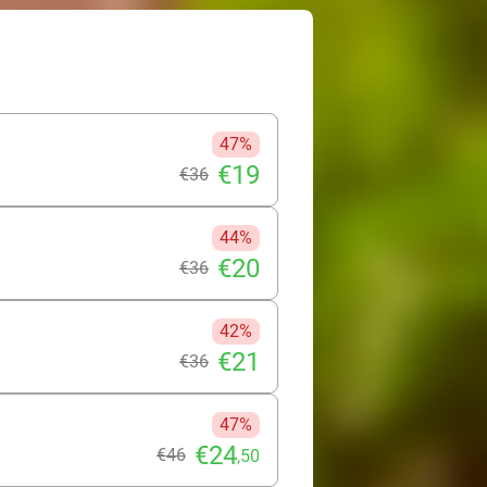
taurant is tot jouw beschikking,
tijden. Wacht niet langer en gun
47%
€19
€36
44%
€20
€36
42%
€21
€36
47%
€24
€46
,50