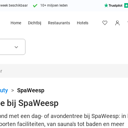
 week beschikbaar
10+ miljoen leden
Home
Dichtbij
Restaurants
Hotels
keyboard_arrow_down
uty
>
SpaWeesp
ee bij SpaWeesp
ond met een dag- of avondentree bij SpaWeesp: in 
soorten faciliteiten, van sauna's tot baden en meer