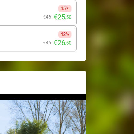
45%
€25
€46
,50
42%
€26
€46
,50