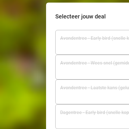
Selecteer jouw deal
Avondentree - Early bird (snelle 
Avondentree - Wees snel (gemid
Avondentree - Laatste kans (gelu
Dagentree - Early bird (snelle ko