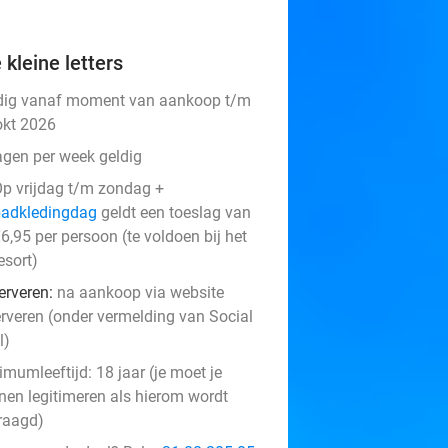
 kleine letters
dig vanaf moment van aankoop t/m
okt 2026
agen per week geldig
p vrijdag t/m zondag +
badkledingdag
geldt een toeslag van
6,95 per persoon (te voldoen bij het
esort)
erveren:
na aankoop via website
erveren (onder vermelding van Social
l)
mumleeftijd: 18 jaar (je moet je
nen legitimeren als hierom wordt
raagd)