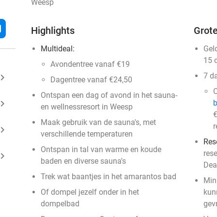
Weesp
l
Highlights
Grote
Multideal:
Gel
15 
Avondentree vanaf €19
7 d
ard_arrow_right
Dagentree vanaf €24,50
O
Ontspan een dag of avond in het sauna-
ard_arrow_right
en wellnessresort in Weesp
€
Maak gebruik van de sauna's, met
r
ard_arrow_right
verschillende temperaturen
Res
Ontspan in tal van warme en koude
res
ard_arrow_right
baden en diverse sauna's
Dea
Trek wat baantjes in het amarantos bad
Mini
Of dompel jezelf onder in het
kun
dompelbad
gev