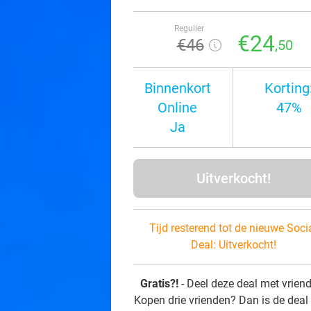
Regulier
€24
€46
,50
Binnenkort
Korting
Online
47%
Ja
Uitverkocht!
Tijd resterend tot de nieuwe Soci
Deal:
Uitverkocht!
Gratis?!
- Deel deze deal met vrien
Kopen drie vrienden? Dan is de deal