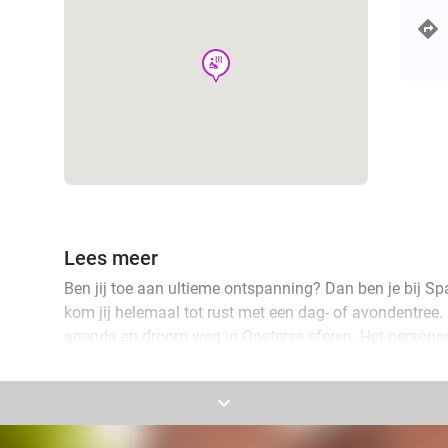
wellness
Lees meer
Ben jij toe aan ultieme ontspanning? Dan ben je bij Sp
kom jij helemaal tot rust met een dag- of avondentree
agenda en droom weg in Oosterse sferen. Het personee
staat voor je klaar om jou een onvergetelijke dag te b
keyboard_arrow_down
Bij SpaWeesp kan je gebruik maken van een tal aan facil
verschillende temperaturen, tot wel 80 graden. Na jouw