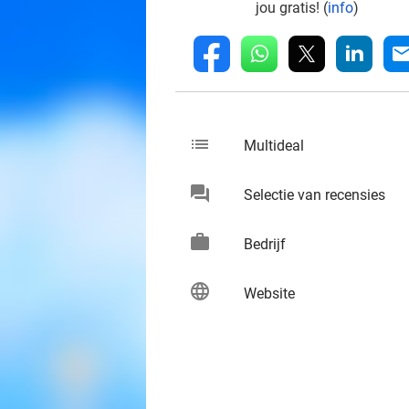
jou gratis! (
info
)
whatsapp
linkedin
fb
mai
list
keybo
Multideal
chat
keybo
Selectie van recensies
work
keybo
Bedrijf
language
keybo
Website