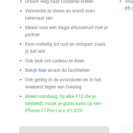
Droom weg naar Oosterse sferen
Vra
05
o
Verminder je stress en wordt even
helemaal zen
Ideaal voor een dagje ertussenuit met je
partner
Kom volledig tot rust en ontspan zoals
jij dat wilt
Ook leuk om cadeau te doen
Bekijk
hier
alvast de faciliteiten
Ook geldig in de avonduren en in het
weekend tegen een toeslag
Alleen vandaag: bij elke €10 die je
besteedt, maak je gratis kans op een
iPhone 17 Pro t.w.v. €1.329!