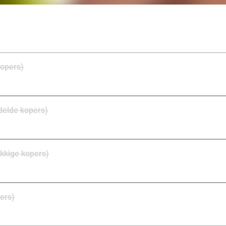
opwarmen of afkoelen in een van de baden. Ook het res
neem hier tussentijds plaats en geniet van zalige maal
jezelf dit moment van ontspanning!
kopers)
delde kopers)
kkige kopers)
pers)