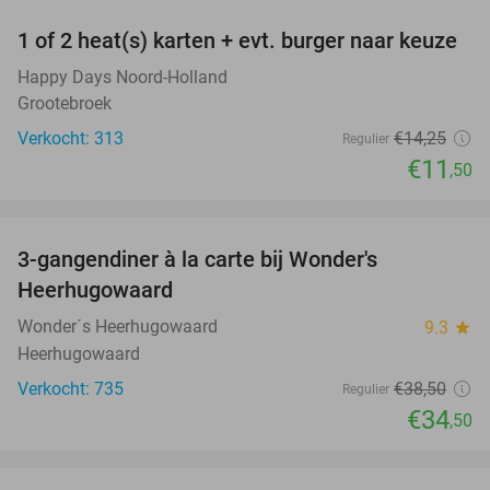
1 of 2 heat(s) karten + evt. burger naar keuze
19%
Happy Days Noord-Holland
Grootebroek
Verkocht: 313
€14
,25
Regulier
€11
,50
favorite_border
3-gangendiner à la carte bij Wonder's
10%
Heerhugowaard
Wonder´s Heerhugowaard
9.3
star
Heerhugowaard
Verkocht: 735
€38
,50
Regulier
€34
,50
favorite_border