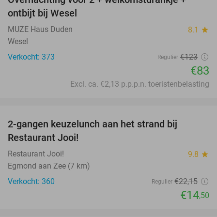
33%
ontbijt bij Wesel
MUZE Haus Duden
8.1
star
Wesel
Verkocht: 373
€123
Regulier
€83
Excl. ca. €2,13 p.p.p.n. toeristenbelasting
favorite_border
2-gangen keuzelunch aan het strand bij
35%
Restaurant Jooi!
Restaurant Jooi!
9.8
star
Egmond aan Zee (7 km)
Verkocht: 360
€22
,15
Regulier
€14
,50
favorite_border