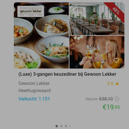
48%
favorite_border
(Luxe) 3-gangen keuzediner bij Gewoon Lekker
Gewoon Lekker
9.6
star
Heerhugowaard
Verkocht: 1.151
€38
,10
Regulier
€19
,95