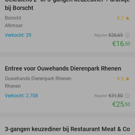
38%
bij Borscht
Borscht
9.7
star
Alkmaar
Verkocht: 29
€26
,65
Regulier
€16
,50
favorite_border
Entree voor Ouwehands Dierenpark Rhenen
19%
Ouwehands Dierenpark Rhenen
9.5
star
Rhenen
Verkocht: 2.708
€31
,50
Regulier
€25
,50
favorite_border
3-gangen keuzediner bij Restaurant Meat & Co
20%