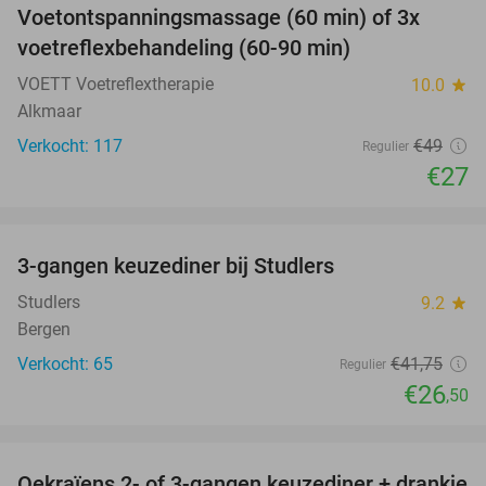
Voetontspanningsmassage (60 min) of 3x
45%
voetreflexbehandeling (60-90 min)
VOETT Voetreflextherapie
10.0
star
Alkmaar
Verkocht: 117
€49
Regulier
€27
favorite_border
3-gangen keuzediner bij Studlers
37%
Studlers
9.2
star
Bergen
Verkocht: 65
€41
,75
Regulier
€26
,50
favorite_border
Oekraïens 2- of 3-gangen keuzediner + drankje