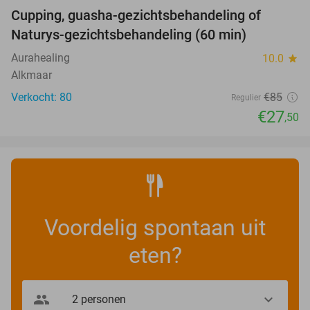
Cupping, guasha-gezichtsbehandeling of
68%
Naturys-gezichtsbehandeling (60 min)
Aurahealing
10.0
star
Alkmaar
Verkocht: 80
€85
Regulier
€27
,50
Voordelig spontaan uit
eten?