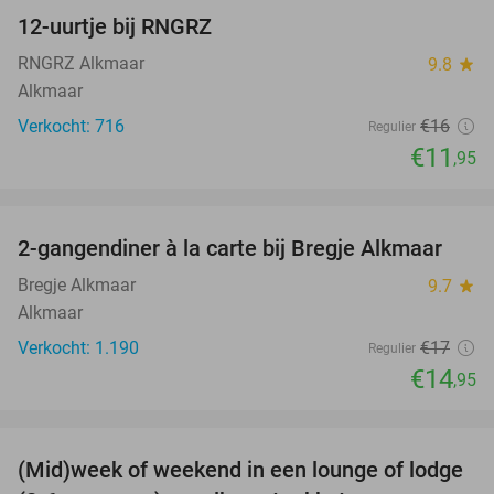
12-uurtje bij RNGRZ
25%
RNGRZ Alkmaar
9.8
star
Alkmaar
Verkocht: 716
€16
Regulier
€11
,95
favorite_border
2-gangendiner à la carte bij Bregje Alkmaar
12%
Bregje Alkmaar
9.7
star
Alkmaar
Verkocht: 1.190
€17
Regulier
€14
,95
favorite_border
(Mid)week of weekend in een lounge of lodge
44%