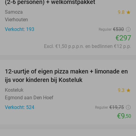
(2-6 personen) + welkomstpakket
Samoza
9.8
star
Vierhouten
Verkocht: 193
€530
Regulier
€297
Excl. €1,50 p.p.p.n. en bedlinnen €12 p.p.
favorite_border
12-uurtje of eigen pizza maken + limonade en
52%
ijs voor kinderen bij Kosteluk
Kosteluk
9.3
star
Egmond aan Den Hoef
Verkocht: 524
€19
,75
Regulier
€9
,50
favorite_border