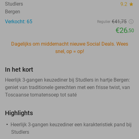
Studlers
9.2
star
Bergen
Verkocht: 65
€41
,75
Regulier
€26
,50
Dagelijks om middernacht nieuwe Social Deals. Wees
snel, op = op!
In het kort
Heerlijk 3-gangen keuzediner bij Studlers in hartje Bergen:
geniet van traditionele gerechten met een frisse twist, van
Toscaanse tomatensoep tot saté
Highlights
Heerlijk 3-gangen keuzediner een karakteristiek pand bij
Studlers