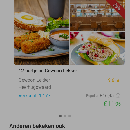
29%
favorite_border
12-uurtje bij Gewoon Lekker
Gewoon Lekker
9.6
star
Heerhugowaard
Verkocht: 1.177
€16
,95
Regulier
€11
,95
Anderen bekeken ook