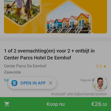
favorite_border
1 of 2 overnachting(en) voor 2 + ontbijt in
13%
Center Parcs Hotel De Eemhof
Center Parcs De Eemhof
9.2
star
Zeewolde
Verkocht: 4.575
€137
Regulier
close
OPEN IN APP
€119
Inclusief alle bijkomende kosten
favorite_border
€26
shopping_cart
Koop nu
,50