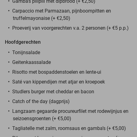
Gamba’s pillpill met dipbrood (+ €2,50)
Carpaccio met Parmazaan, pijnboompitten en
truffelmayonaise (+ €2,50)
Proeverij van voorgerechten v.a. 2 personen (+ €5 p.p.)
Hoofdgerechten
Tonijnsalade
Geitenkaassalade
Risotto met bospaddenstoelen en lente-ui
Saté van kippendijen met atjar en kroepoek
Studlers burger met cheddar en bacon
Catch of the day (dagprijs)
Langzaam gegaarde procureurfilet met rodewijnjus en
seizoensgroenten (+ €5,00)
Tagliatelle met zalm, roomsaus en gamba’s (+ €5,00)