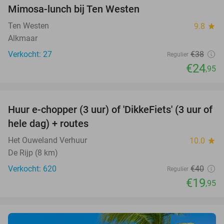
Mimosa-lunch bij Ten Westen
34%
Ten Westen
9.8
star
Alkmaar
Verkocht: 27
€38
Regulier
€24
,95
favorite_border
Huur e-chopper (3 uur) of 'DikkeFiets' (3 uur of
50%
hele dag) + routes
Het Ouweland Verhuur
10.0
star
De Rijp (8 km)
Verkocht: 620
€40
Regulier
€19
,95