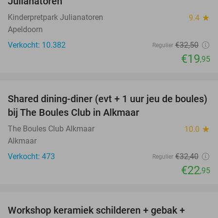
Julianatoren
Kinderpretpark Julianatoren
9.4
star
Apeldoorn
Verkocht: 10.382
€32
,50
Regulier
€19
,95
favorite_border
Shared dining-diner (evt + 1 uur jeu de boules)
29%
bij The Boules Club in Alkmaar
The Boules Club Alkmaar
10.0
star
Alkmaar
Verkocht: 473
€32
,40
Regulier
€22
,95
favorite_border
Workshop keramiek schilderen + gebak +
25%