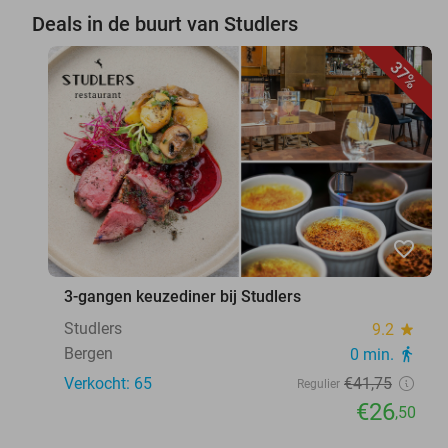
Deals in de buurt van Studlers
37%
favorite_border
3-gangen keuzediner bij Studlers
Studlers
9.2
star
Bergen
0 min.
directions_walk
Verkocht: 65
€41
,75
Regulier
€26
,50