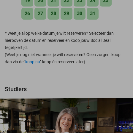
19
20
21
22
23
24
25
26
27
28
29
30
31
*
Weet je al op welke datum je wilt reserveren? Selecteer dan
hierboven de datum en reserveer en koop jouw Social Deal
tegelijkertijd.
(Weet je nog niet wanneer je wilt reserveren? Geen zorgen: koop
dan via de ‘
koop nu
’-knop én reserveer later)
Studlers