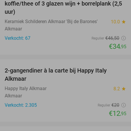
koffie/thee of 3 glazen wijn + borrelplank (2,5
uur)
Keramiek Schilderen Alkmaar 'Bij de Barones'
10.0
star
Alkmaar
Verkocht: 67
€46
,50
Regulier
€34
,95
favorite_border
2-gangendiner à la carte bij Happy Italy
35%
Alkmaar
Happy Italy Alkmaar
8.2
star
Alkmaar
Verkocht: 2.305
€20
Regulier
€12
,95
favorite_border