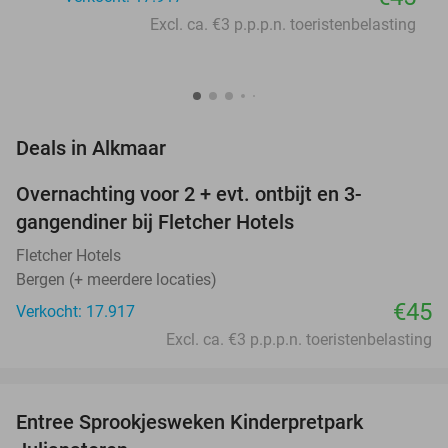
Excl. ca. €3 p.p.p.n. toeristenbelasting
favorite_border
Deals in Alkmaar
Overnachting voor 2 + evt. ontbijt en 3-
gangendiner bij Fletcher Hotels
Fletcher Hotels
Bergen (+ meerdere locaties)
€45
Verkocht: 17.917
Excl. ca. €3 p.p.p.n. toeristenbelasting
favorite_border
Entree Sprookjesweken Kinderpretpark
39%