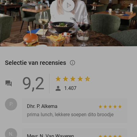
play_circle
Selectie van recensies
info_outlined
9,2
1.407
P.
Dhr. P. Alkema
prima lunch, lekkere soepen dito broodje
N.
Mevr. N. Van Waveren