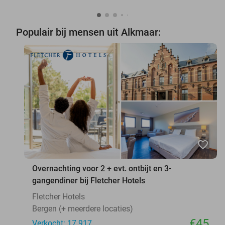
Populair bij mensen uit Alkmaar:
favorite_border
Overnachting voor 2 + evt. ontbijt en 3-
gangendiner bij Fletcher Hotels
Fletcher Hotels
Bergen (+ meerdere locaties)
€45
Verkocht: 17.917