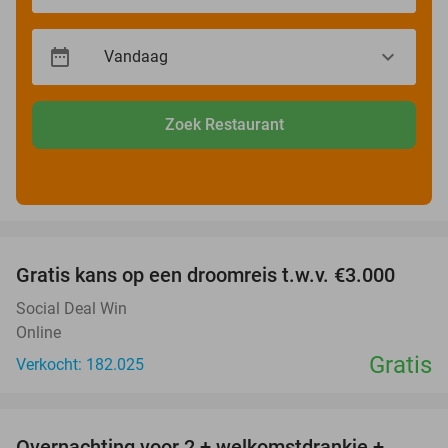
Zoek Restaurant
favorite_border
Gratis kans op een droomreis t.w.v. €3.000
Social Deal Win
Online
Gratis
Verkocht: 182.025
favorite_border
Overnachting voor 2 + welkomstdrankje +