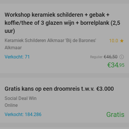
favorite_border
Workshop keramiek schilderen + gebak +
25%
koffie/thee of 3 glazen wijn + borrelplank (2,5
uur)
Keramiek Schilderen Alkmaar 'Bij de Barones'
10.0
star
Alkmaar
Verkocht: 71
€46
,50
Regulier
€34
,95
favorite_border
Gratis kans op een droomreis t.w.v. €3.000
Social Deal Win
Online
Gratis
Verkocht: 184.286