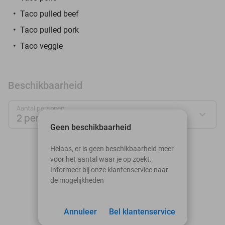
Taco pulled beef
Taco pulled pork
Taco veggie
Beschikbaarheid
Aantal personen:
2 personen
Geen beschikbaarheid
augustus 2026
Helaas, er is geen beschikbaarheid meer
voor het aantal waar je op zoekt.
Ma
Di
Wo
Do
Vr
Za
Zo
Informeer bij onze klantenservice naar
de mogelijkheden
1
2
3
Annuleer
4
5
Bel klantenservice
6
7
8
9