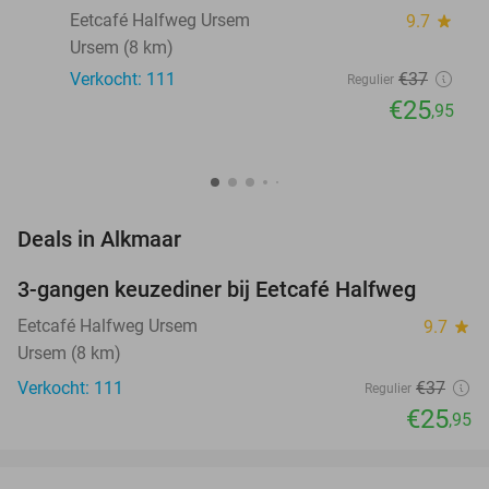
Eetcafé Halfweg Ursem
9.7
star
Ursem (8 km)
Verkocht: 111
€37
Regulier
€25
,95
favorite_border
Deals in Alkmaar
3-gangen keuzediner bij Eetcafé Halfweg
30%
Eetcafé Halfweg Ursem
9.7
star
Ursem (8 km)
Verkocht: 111
€37
Regulier
€25
,95
favorite_border