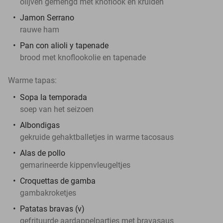
olijven gemengd met knoflook en kruiden
Jamon Serrano
rauwe ham
Pan con alioli y tapenade
brood met knoflookolie en tapenade
Warme tapas:
Sopa la temporada
soep van het seizoen
Albondigas
gekruide gehaktballetjes in warme tacosaus
Alas de pollo
gemarineerde kippenvleugeltjes
Croquettas de gamba
gambakroketjes
Patatas bravas (v)
gefrituurde aardappelpartjes met bravasaus