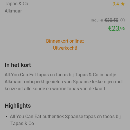
Tapas & Co
9.4
star
Alkmaar
€30
,50
Regulier
€23
,95
Binnenkort online::
Uitverkocht!
In het kort
All-You-Can-Eat tapas en taco's bij Tapas & Co in hartje
Alkmaar: onbeperkt genieten van Spaanse lekkernijen met
keuze uit alle koude en warme tapas van de kaart
Highlights
All-You-Can-Eat authentiek Spaanse tapas en taco's bij
Tapas & Co