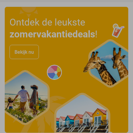
Ontdek de leukste
zomervakantiedeals
!
Bekijk nu