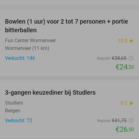
favorite_border
Bowlen (1 uur) voor 2 tot 7 personen + portie
37%
bitterballen
Fun Center Wormerveer
10.0
star
Wormerveer (11 km)
Verkocht: 146
€38
,65
Regulier
€24
,50
favorite_border
3-gangen keuzediner bij Studlers
37%
Studlers
9.2
star
Bergen
Verkocht: 72
€41
,75
Regulier
€26
,50