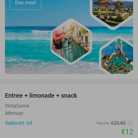
Doe mee!
favorite_border
Entree + limonade + snack
42%
VintaGame
Alkmaar
Verkocht: 64
€20
,85
Regulier
€12