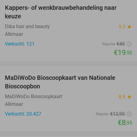
Kappers- of wenkbrauwbehandeling naar
57%
keuze
Diba hair and beauty
9.3
star
Alkmaar
Verkocht: 121
€45
Regulier
€19
,50
favorite_border
MaDiWoDo Bioscoopkaart van Nationale
31%
Bioscoopbon
MaDiWoDo Bioscoopkaart
8.8
star
Alkmaar
Verkocht: 20.427
€12
,90
Regulier
€8
,95
favorite_border