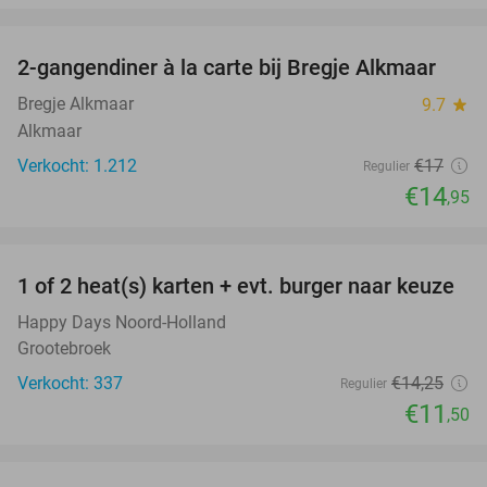
favorite_border
2-gangendiner à la carte bij Bregje Alkmaar
12%
Bregje Alkmaar
9.7
star
Alkmaar
Verkocht: 1.212
€17
Regulier
€14
,95
favorite_border
1 of 2 heat(s) karten + evt. burger naar keuze
19%
Happy Days Noord-Holland
Grootebroek
Verkocht: 337
€14
,25
Regulier
€11
,50
favorite_border