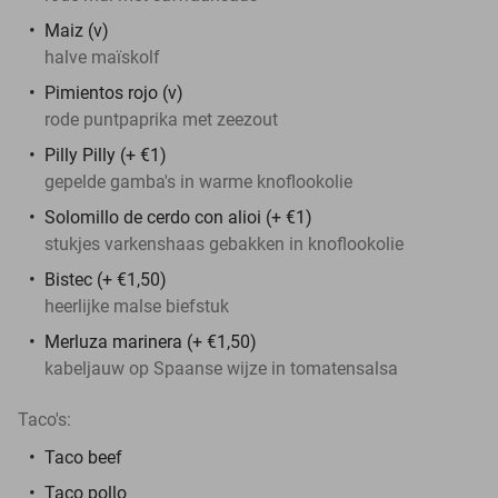
Maiz (v)
halve maïskolf
Pimientos rojo (v)
rode puntpaprika met zeezout
Pilly Pilly (+ €1)
gepelde gamba's in warme knoflookolie
Solomillo de cerdo con alioi (+ €1)
stukjes varkenshaas gebakken in knoflookolie
Bistec (+ €1,50)
heerlijke malse biefstuk
Merluza marinera (+ €1,50)
kabeljauw op Spaanse wijze in tomatensalsa
Taco's:
Taco beef
Taco pollo