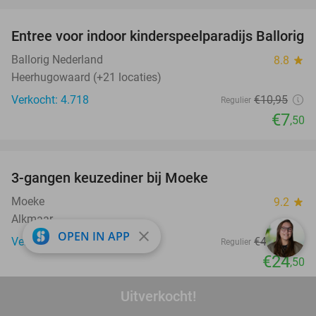
favorite_border
Entree voor indoor kinderspeelparadijs Ballorig
32%
Ballorig Nederland
8.8
star
Heerhugowaard (+21 locaties)
Verkocht: 4.718
€10
,95
Regulier
€7
,50
favorite_border
3-gangen keuzediner bij Moeke
40%
Moeke
9.2
star
Alkmaar
close
OPEN IN APP
Verkocht: 35
€40
,65
Regulier
€24
,50
favorite_border
Uitverkocht!