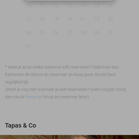
10
11
12
13
14
15
16
17
18
19
20
21
22
23
24
25
26
27
28
29
30
31
*
Weet je al op welke datum je wilt reserveren? Selecteer dan
hierboven de datum en reserveer en koop jouw Social Deal
tegelijkertijd.
(Weet je nog niet wanneer je wilt reserveren? Geen zorgen: koop
dan via de ‘
koop nu
’-knop én reserveer later)
Tapas & Co