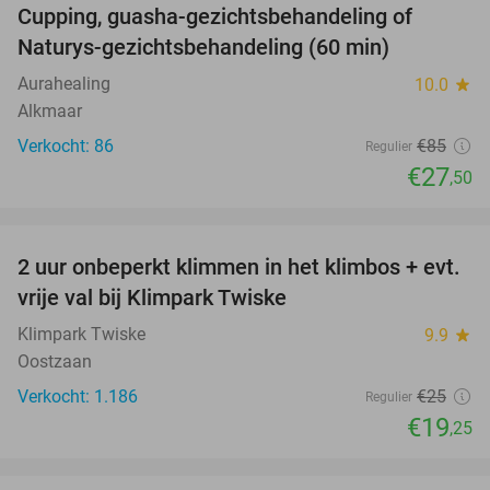
Cupping, guasha-gezichtsbehandeling of
68%
Naturys-gezichtsbehandeling (60 min)
Aurahealing
10.0
star
Alkmaar
Verkocht: 86
€85
Regulier
€27
,50
favorite_border
2 uur onbeperkt klimmen in het klimbos + evt.
23%
vrije val bij Klimpark Twiske
Klimpark Twiske
9.9
star
Oostzaan
Verkocht: 1.186
€25
Regulier
€19
,25
favorite_border