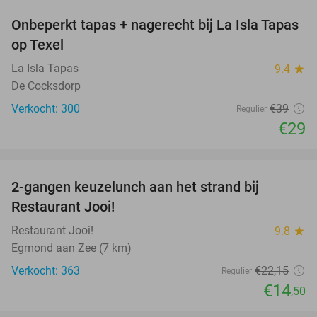
Onbeperkt tapas + nagerecht bij La Isla Tapas
26%
op Texel
La Isla Tapas
9.4
star
De Cocksdorp
Verkocht: 300
€39
Regulier
€29
favorite_border
2-gangen keuzelunch aan het strand bij
35%
Restaurant Jooi!
Restaurant Jooi!
9.8
star
Egmond aan Zee (7 km)
Verkocht: 363
€22
,15
Regulier
€14
,50