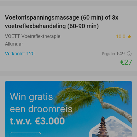
favorite_border
Voetontspanningsmassage (60 min) of 3x
45%
SOLD
voetreflexbehandeling (60-90 min)
OUT
VOETT Voetreflextherapie
10.0
star
Alkmaar
Verkocht: 120
€49
Regulier
€27
Win gratis
een droomreis
t.w.v. €3.000