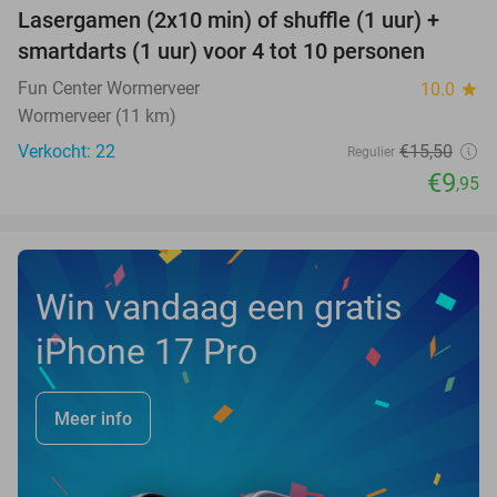
Lasergamen (2x10 min) of shuffle (1 uur) +
36%
NEW
smartdarts (1 uur) voor 4 tot 10 personen
TODAY
Fun Center Wormerveer
10.0
star
Wormerveer (11 km)
Verkocht: 22
€15
,50
Regulier
€9
,95
Win vandaag een gratis
iPhone 17 Pro
Meer info