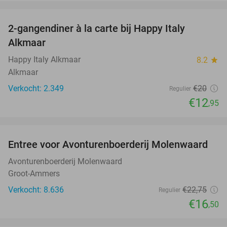
favorite_border
2-gangendiner à la carte bij Happy Italy
35%
Alkmaar
Happy Italy Alkmaar
8.2
star
Alkmaar
Verkocht: 2.349
€20
Regulier
€12
,95
favorite_border
Entree voor Avonturenboerderij Molenwaard
27%
Avonturenboerderij Molenwaard
Groot-Ammers
Verkocht: 8.636
€22
,75
Regulier
€16
,50
favorite_border