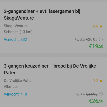
2-gangendiner + evt. lasergamen bij
35%
SkagaVenture
SkagaVenture
9.6
star
Schagen (13 km)
Verkocht: 832
€30
,05
Regulier
€19
,50
favorite_border
3-gangen keuzediner + brood bij De Vrolijke
41%
Pater
De Vrolijke Pater
9.2
star
Alkmaar
Verkocht: 410
€44
,95
Regulier
€26
,50