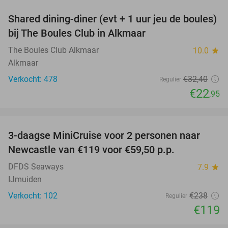
Shared dining-diner (evt + 1 uur jeu de boules)
29%
bij The Boules Club in Alkmaar
The Boules Club Alkmaar
10.0
star
Alkmaar
Verkocht: 478
€32
,40
Regulier
€22
,95
favorite_border
3-daagse MiniCruise voor 2 personen naar
50%
Newcastle van €119 voor €59,50 p.p.
DFDS Seaways
7.9
star
IJmuiden
Verkocht: 102
€238
Regulier
€119
favorite_border