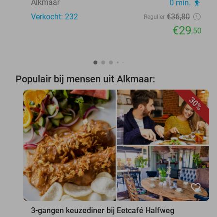
Alkmaar
0 min.
directions_walk
Verkocht: 232
€36
,80
Regulier
€29
,50
Populair bij mensen uit Alkmaar:
30%
favorite_border
3-gangen keuzediner bij Eetcafé Halfweg