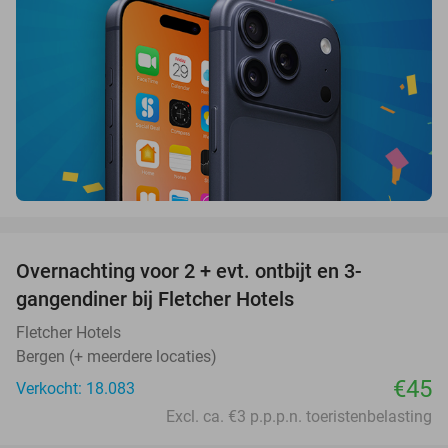
favorite_border
Overnachting voor 2 + evt. ontbijt en 3-
gangendiner bij Fletcher Hotels
Fletcher Hotels
Bergen (+ meerdere locaties)
€45
Verkocht: 18.083
Excl. ca. €3 p.p.p.n. toeristenbelasting