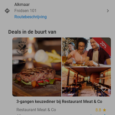
Alkmaar
Fnidsen 101
Routebeschrijving
Deals in de buurt van
20%
favorite_border
3-gangen keuzediner bij Restaurant Meat & Co
Restaurant Meat & Co
8.8
star