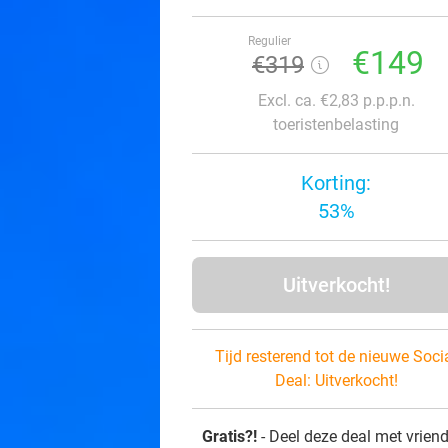
Regulier
€149
€319
Excl. ca. €2,83 p.p.p.n.
toeristenbelasting
Korting:
53%
Uitverkocht!
Tijd resterend tot de nieuwe Soci
Deal:
Uitverkocht!
Gratis?!
- Deel deze deal met vrien