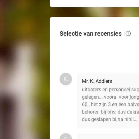
Selectie van recensies
info_outlined
K.
Mr. K. Addiers
uitbaters en personeel sup
gelegen... vooral voor jon
60 , het zijn 3 en een hal
behoren bij ons, dus dakr
dus geslapen bijna nihil...