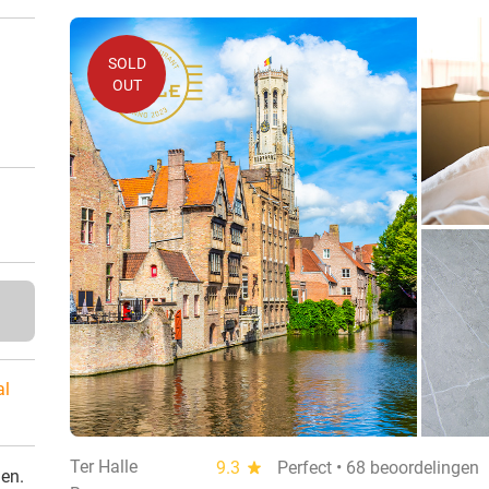
SOLD
OUT
al
Ter Halle
9.3
star
Perfect • 68 beoordelingen
den.