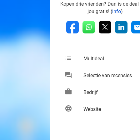
Kopen drie vrienden? Dan is de deal
jou gratis! (
info
)
whatsapp
linkedin
fb
mai
list
keybo
Multideal
chat
keybo
Selectie van recensies
work
keybo
Bedrijf
language
keybo
Website