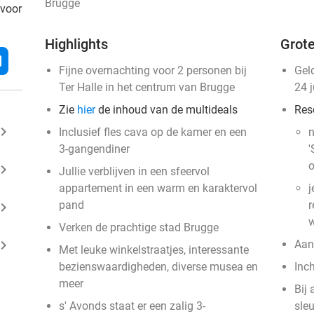
Brugge
 voor
Highlights
Grote
l
Fijne overnachting voor 2 personen bij
Gel
Ter Halle in het centrum van Brugge
24 
Zie
hier
de inhoud van de multideals
Res
ard_arrow_right
Inclusief fles cava op de kamer en een
n
3-gangendiner
'
o
ard_arrow_right
Jullie verblijven in een sfeervol
appartement in een warm en karaktervol
j
pand
r
ard_arrow_right
w
Verken de prachtige stad Brugge
ard_arrow_right
Aan
Met leuke winkelstraatjes, interessante
bezienswaardigheden, diverse musea en
Inc
meer
Bij 
s' Avonds staat er een zalig 3-
sle