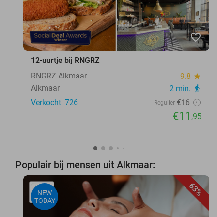
favorite_border
12-uurtje bij RNGRZ
RNGRZ Alkmaar
9.8
star
Alkmaar
2 min.
directions_walk
Verkocht: 726
€16
Regulier
€11
,95
Populair bij mensen uit Alkmaar:
63%
NEW
TODAY