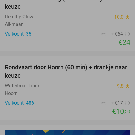
63%
NEW
keuze
TODAY
Healthy Glow
10.0
star
Alkmaar
Verkocht: 35
€64
Regulier
€24
favorite_border
Rondvaart door Hoorn (60 min) + drankje naar
38%
keuze
Watertaxi Hoorn
9.8
star
Hoorn
Verkocht: 486
€17
Regulier
€10
,50