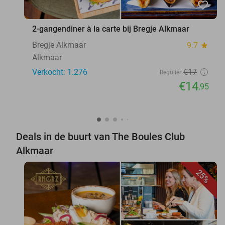
favorite_border
2-gangendiner à la carte bij Bregje Alkmaar
Bregje Alkmaar
9.7
star
Alkmaar
Verkocht: 1.276
€17
Regulier
€14
,95
Deals in de buurt van The Boules Club
Alkmaar
25%