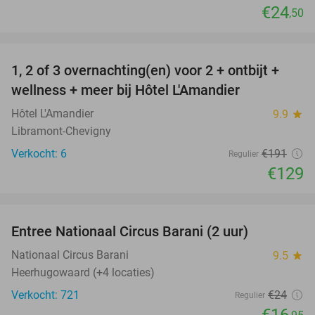
€24
,50
favorite_border
1, 2 of 3 overnachting(en) voor 2 + ontbijt +
32%
NEW
wellness + meer bij Hôtel L'Amandier
TODAY
Hôtel L'Amandier
9.9
star
Libramont-Chevigny
Verkocht: 6
€191
Regulier
€129
favorite_border
Entree Nationaal Circus Barani (2 uur)
29%
Nationaal Circus Barani
9.5
star
Heerhugowaard (+4 locaties)
Verkocht: 721
€24
Regulier