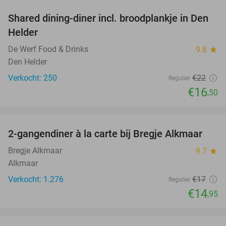
Shared dining-diner incl. broodplankje in Den
25%
Helder
De Werf Food & Drinks
9.8
star
Den Helder
Verkocht: 250
€22
Regulier
€16
,50
favorite_border
2-gangendiner à la carte bij Bregje Alkmaar
12%
Bregje Alkmaar
9.7
star
Alkmaar
Verkocht: 1.276
€17
Regulier
€14
,95
favorite_border