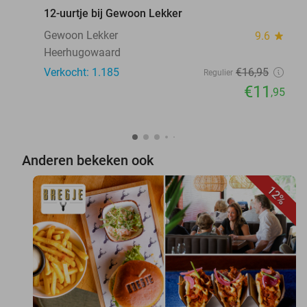
12-uurtje bij Gewoon Lekker
Gewoon Lekker
9.6
star
Heerhugowaard
Verkocht: 1.185
€16
,95
Regulier
€11
,95
Anderen bekeken ook
12%