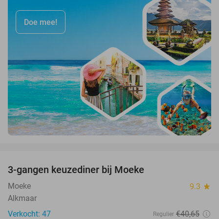
Doe mee!
favorite_border
3-gangen keuzediner bij Moeke
40%
Moeke
9.3
star
Alkmaar
Verkocht: 47
€40
,65
Regulier