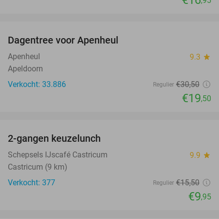
€16
,95
favorite_border
Dagentree voor Apenheul
36%
Apenheul
9.3
star
Apeldoorn
Verkocht: 33.886
€30
,50
Regulier
€19
,50
favorite_border
2-gangen keuzelunch
36%
Schepsels IJscafé Castricum
9.9
star
Castricum (9 km)
Verkocht: 377
€15
,50
Regulier
€9
,95
favorite_border