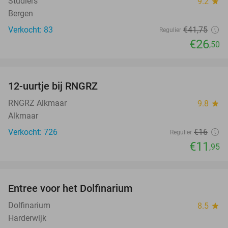
Studlers
9.2
star
Bergen
Verkocht: 83
€41
,75
Regulier
€26
,50
favorite_border
12-uurtje bij RNGRZ
25%
RNGRZ Alkmaar
9.8
star
Alkmaar
Verkocht: 726
€16
Regulier
€11
,95
favorite_border
Entree voor het Dolfinarium
36%
Dolfinarium
8.5
star
Harderwijk