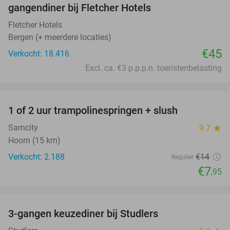
gangendiner bij Fletcher Hotels
Fletcher Hotels
Bergen (+ meerdere locaties)
€45
Verkocht: 18.416
Excl. ca. €3 p.p.p.n. toeristenbelasting
favorite_border
1 of 2 uur trampolinespringen + slush
43%
Samcity
9.7
star
Hoorn (15 km)
Verkocht: 2.188
€14
Regulier
€7
,95
favorite_border
3-gangen keuzediner bij Studlers
37%