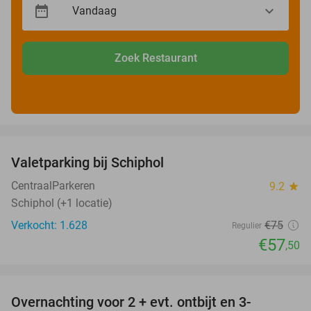
Zoek Restaurant
favorite_border
Valetparking bij Schiphol
23%
CentraalParkeren
9.2
star
Schiphol (+1 locatie)
Verkocht: 1.628
€75
Regulier
€57
,50
favorite_border
Overnachting voor 2 + evt. ontbijt en 3-