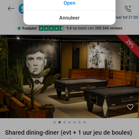
Open
7 dagen per week beschikbaar
10+ miljoen leden
Annuleer
Bereikbaar tot 21:00
9,4
op basis van
206.346 reviews
Ontdek 15.000+ deals
29%
7 dagen per week beschikbaar
10+ miljoen leden
favorite_border
Shared dining-diner (evt + 1 uur jeu de boules)