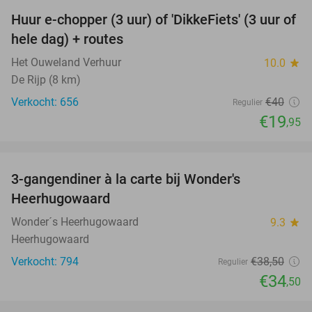
Huur e-chopper (3 uur) of 'DikkeFiets' (3 uur of
50%
hele dag) + routes
Het Ouweland Verhuur
10.0
star
De Rijp (8 km)
Verkocht: 656
€40
Regulier
€19
,95
favorite_border
3-gangendiner à la carte bij Wonder's
10%
Heerhugowaard
Wonder´s Heerhugowaard
9.3
star
Heerhugowaard
Verkocht: 794
€38
,50
Regulier
€34
,50
favorite_border