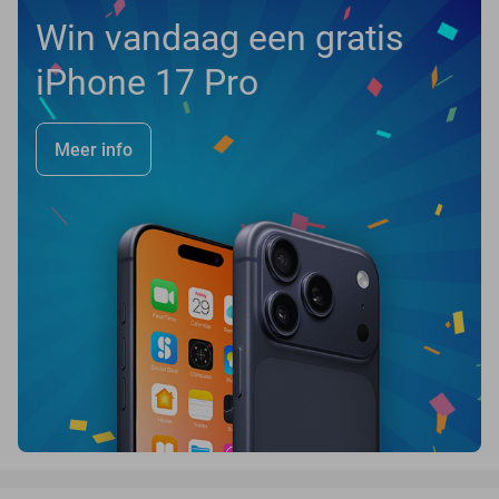
Win vandaag een gratis
iPhone 17 Pro
Meer info
favorite_border