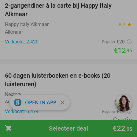
2-gangendiner à la carte bij Happy Italy
35%
Alkmaar
Happy Italy Alkmaar
8.2
star
Alkmaar
Verkocht: 2.420
€20
Regulier
€12
,95
favorite_border
100%
60 dagen luisterboeken en e-books (20
luisteruren)
Nextory
close
Amsterdam
OPEN IN APP
Verkocht: 6.474
€24
Regulier
Gratis
€22
shopping_cart
Selecteer deal
,95