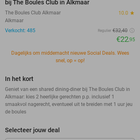
bij The Boules Club in Alkmaar
The Boules Club Alkmaar
10.0
star
Alkmaar
Verkocht: 485
€32
,40
Regulier
€22
,95
Dagelijks om middernacht nieuwe Social Deals. Wees
snel, op = op!
In het kort
Geniet van een shared dining-diner bij The Boules Club in
Alkmaar: kies 2 heerlijke gerechten p.p. inclusief 1
smaakvol nagerecht, eventueel uit te breiden met 1 uur jeu
de boules
Selecteer jouw deal