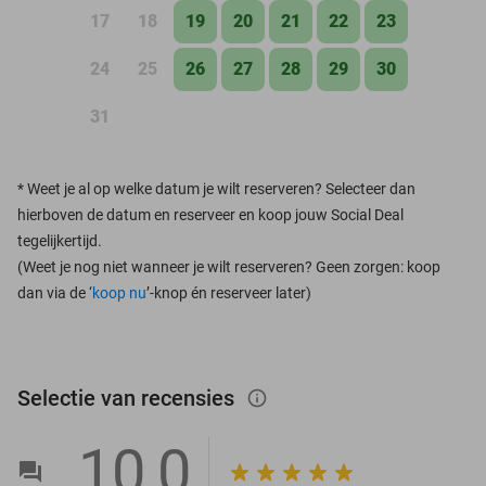
17
18
19
20
21
22
23
24
25
26
27
28
29
30
31
*
Weet je al op welke datum je wilt reserveren? Selecteer dan
hierboven de datum en reserveer en koop jouw Social Deal
tegelijkertijd.
(Weet je nog niet wanneer je wilt reserveren? Geen zorgen: koop
dan via de ‘
koop nu
’-knop én reserveer later)
Selectie van recensies
info_outlined
10,0