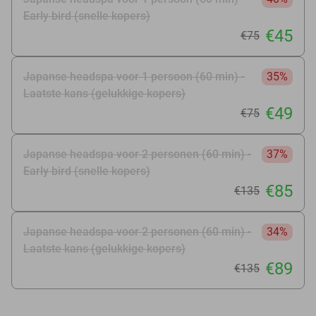
Early bird (snelle kopers)
€45
€75
Japanse headspa voor 1 persoon (60 min) -
35%
Laatste kans (gelukkige kopers)
€49
€75
Japanse headspa voor 2 personen (60 min) -
37%
Early bird (snelle kopers)
€85
€135
Japanse headspa voor 2 personen (60 min) -
34%
Laatste kans (gelukkige kopers)
€89
€135