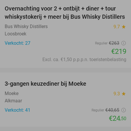
Overnachting voor 2 + ontbijt + diner + tour
17%
whiskystokerij + meer bij Bus Whisky Distillers
Bus Whisky Distillers
9.7
star
Loosbroek
Verkocht: 27
€263
Regulier
€219
Excl. ca. €1,50 p.p.p.n. toeristenbelasting
favorite_border
3-gangen keuzediner bij Moeke
40%
Moeke
9.3
star
Alkmaar
Verkocht: 41
€40
,65
Regulier
€24
,50
favorite_border