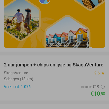
favorite_border
2 uur jumpen + chips en ijsje bij SkagaVenture
45%
SkagaVenture
9.6
star
Schagen (13 km)
Verkocht: 1.076
€19
Regulier
€10
,50
favorite_border