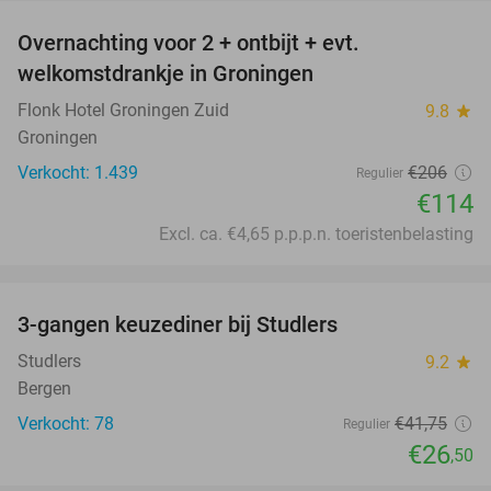
Overnachting voor 2 + ontbijt + evt.
45%
welkomstdrankje in Groningen
Flonk Hotel Groningen Zuid
9.8
star
Groningen
Verkocht: 1.439
€206
Regulier
€114
Excl. ca. €4,65 p.p.p.n. toeristenbelasting
favorite_border
3-gangen keuzediner bij Studlers
37%
Studlers
9.2
star
Bergen
Verkocht: 78
€41
,75
Regulier
€26
,50
favorite_border