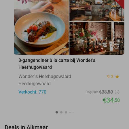
favorite_border
3-gangendiner à la carte bij Wonder's
Heerhugowaard
Wonder´s Heerhugowaard
9.3
star
Heerhugowaard
Verkocht: 770
€38
,50
Regulier
€34
,50
favorite_border
Deals in Alkmaar