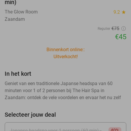
min)
The Glow Room
9.2
star
Zaandam
€75
Regulier
€45
Binnenkort online::
Uitverkocht!
In het kort
Geniet van een traditionele Japanse headspa van 60
minuten voor 1 of 2 personen bij The Hair Spa in
Zaandam: ontdek de vele voordelen en ervaar het nu zelf
Selecteer jouw deal
Japanse headspa voor 1 persoon (60 min) -
40%