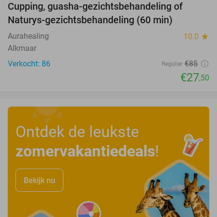
Cupping, guasha-gezichtsbehandeling of
68%
Naturys-gezichtsbehandeling (60 min)
Aurahealing
10.0
star
Alkmaar
Verkocht: 86
€85
Regulier
€27
,50
Ontdek de leukste
zomervakantiedeals
!
Bekijk nu