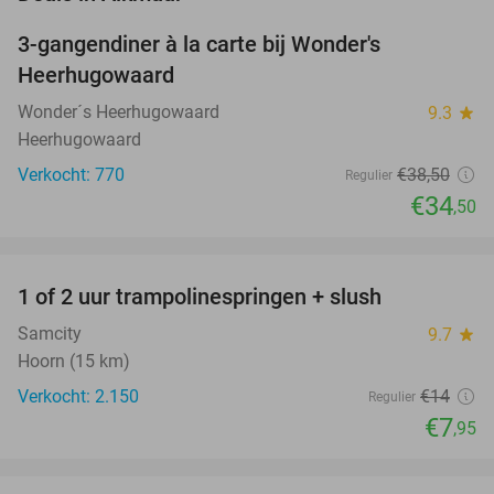
3-gangendiner à la carte bij Wonder's
10%
Heerhugowaard
Wonder´s Heerhugowaard
9.3
star
Heerhugowaard
Verkocht: 770
€38
,50
Regulier
€34
,50
favorite_border
1 of 2 uur trampolinespringen + slush
43%
Samcity
9.7
star
Hoorn (15 km)
Verkocht: 2.150
€14
Regulier
€7
,95