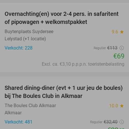
Overnachting(en) voor 2-4 pers. in safaritent
39%
of pipowagen + welkomstpakket
Buytenplaets Suydersee
9.6
star
Lelystad (+1 locatie)
Verkocht: 228
€113
Regulier
€69
Excl. ca. €3,10 p.p.p.n. toeristenbelasting
favorite_border
Shared dining-diner (evt + 1 uur jeu de boules)
29%
bij The Boules Club in Alkmaar
The Boules Club Alkmaar
10.0
star
Alkmaar
Verkocht: 481
€32
,40
Regulier