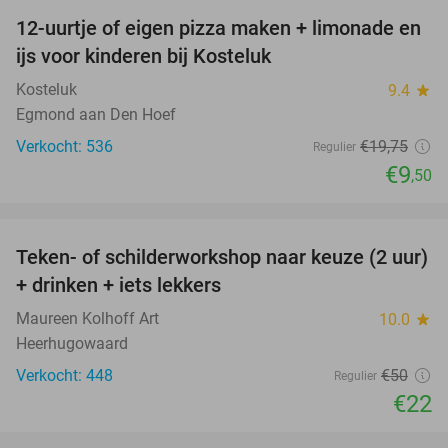
12-uurtje of eigen pizza maken + limonade en
52%
ijs voor kinderen bij Kosteluk
Kosteluk
9.4
star
Egmond aan Den Hoef
Verkocht: 536
€19
,75
Regulier
€9
,50
favorite_border
Teken- of schilderworkshop naar keuze (2 uur)
56%
+ drinken + iets lekkers
Maureen Kolhoff Art
10.0
star
Heerhugowaard
Verkocht: 448
€50
Regulier
€22
favorite_border