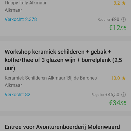
Happy Italy Alkmaar
8.2
star
Alkmaar
Verkocht: 2.378
€20
Regulier
€12
,95
favorite_border
Workshop keramiek schilderen + gebak +
25%
koffie/thee of 3 glazen wijn + borrelplank (2,5
uur)
Keramiek Schilderen Alkmaar 'Bij de Barones'
10.0
star
Alkmaar
Verkocht: 82
€46
,50
Regulier
€34
,95
favorite_border
Entree voor Avonturenboerderij Molenwaard
27%