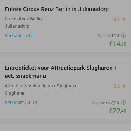
Entree Circus Renz Berlin in Julianadorp
37%
Circus Renz Berlin
9.1
star
Julianadorp
Verkocht: 744
€23
Regulier
€14
,50
favorite_border
Entreeticket voor Attractiepark Slagharen +
41%
evt. snackmenu
Attractie- & Vakantiepark Slagharen
8.8
star
Slagharen
Verkocht: 5.009
€37
,90
Regulier
€22
,40
favorite_border