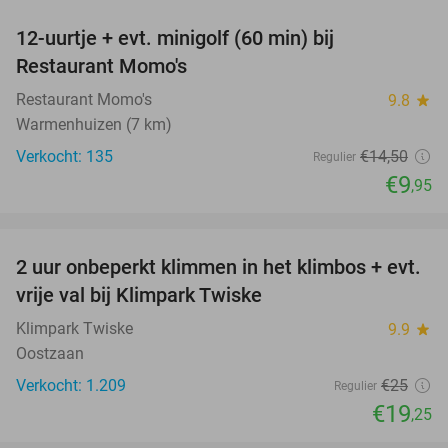
12-uurtje + evt. minigolf (60 min) bij
31%
Restaurant Momo's
Restaurant Momo's
9.8
star
Warmenhuizen (7 km)
Verkocht: 135
€14
,50
Regulier
€9
,95
favorite_border
2 uur onbeperkt klimmen in het klimbos + evt.
23%
vrije val bij Klimpark Twiske
Klimpark Twiske
9.9
star
Oostzaan
Verkocht: 1.209
€25
Regulier
€19
,25
favorite_border