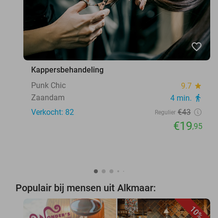
favorite_border
Kappersbehandeling
Punk Chic
9.7
star
Zaandam
4 min.
directions_walk
Verkocht: 82
€43
Regulier
€19
,95
Populair bij mensen uit Alkmaar:
10%