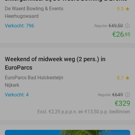
De Waerd Bowling & Events
9.3
star
Heerhugowaard
Verkocht: 796
€49
,50
Regulier
€26
,95
favorite_border
Weekend of midweek weg (2 pers.) in
49%
EuroParcs
EuroParcs Bad Hulckesteijn
8.7
star
Nijkerk
Verkocht: 4
€649
Regulier
€329
Excl. €2,35 p.p.p.n. en €13,50 p.p. bedlinnen