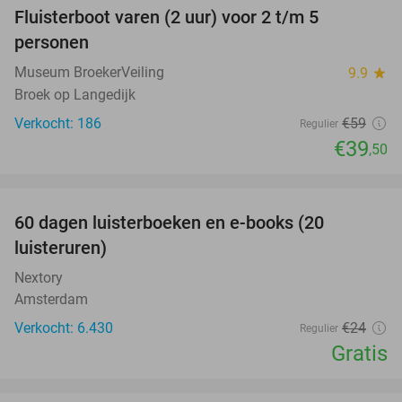
Fluisterboot varen (2 uur) voor 2 t/m 5
33%
personen
Museum BroekerVeiling
9.9
star
Broek op Langedijk
Verkocht: 186
€59
Regulier
€39
,50
favorite_border
100%
60 dagen luisterboeken en e-books (20
luisteruren)
Nextory
Amsterdam
Verkocht: 6.430
€24
Regulier
Gratis
favorite_border