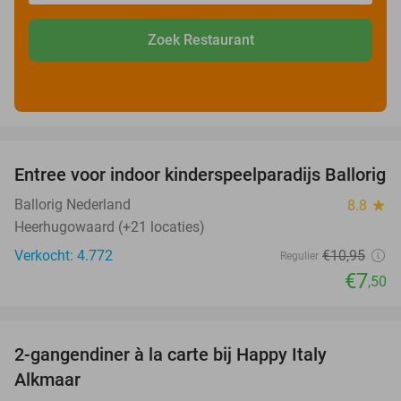
Zoek Restaurant
favorite_border
Entree voor indoor kinderspeelparadijs Ballorig
32%
Ballorig Nederland
8.8
star
Heerhugowaard (+21 locaties)
Verkocht: 4.772
€10
,95
Regulier
€7
,50
favorite_border
2-gangendiner à la carte bij Happy Italy
35%
Alkmaar