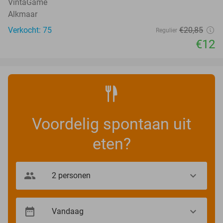
VintaGame
Alkmaar
Verkocht: 75
€20
,85
Regulier
€12
Voordelig spontaan uit
eten?