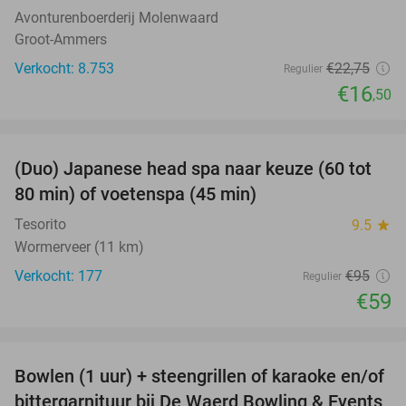
Avonturenboerderij Molenwaard
Groot-Ammers
Verkocht: 8.753
€22
,75
Regulier
€16
,50
favorite_border
(Duo) Japanese head spa naar keuze (60 tot
38%
80 min) of voetenspa (45 min)
Tesorito
9.5
star
Wormerveer (11 km)
Verkocht: 177
€95
Regulier
€59
favorite_border
Bowlen (1 uur) + steengrillen of karaoke en/of
46%
bittergarnituur bij De Waerd Bowling & Events