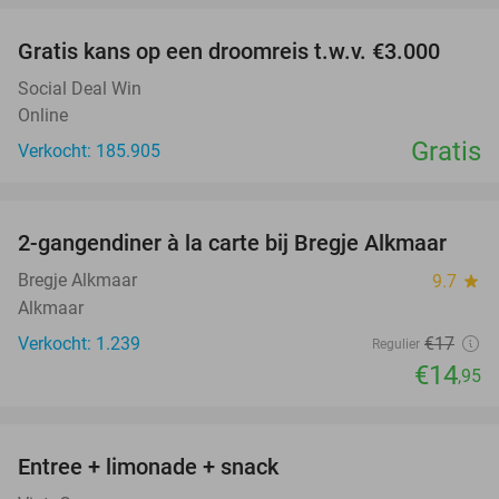
Gratis kans op een droomreis t.w.v. €3.000
Social Deal Win
Online
Gratis
Verkocht: 185.905
favorite_border
2-gangendiner à la carte bij Bregje Alkmaar
12%
Bregje Alkmaar
9.7
star
Alkmaar
Verkocht: 1.239
€17
Regulier
€14
,95
favorite_border
Entree + limonade + snack
42%