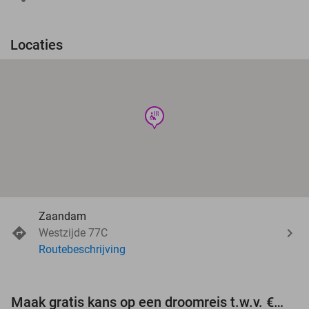
Locaties
wellness
Zaandam
Westzijde 77C
Routebeschrijving
Maak gratis kans op een droomreis t.w.v. €3.000!