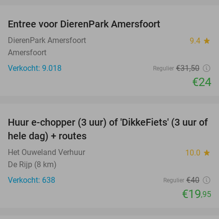
Entree voor DierenPark Amersfoort
24%
DierenPark Amersfoort
9.4
star
Amersfoort
Verkocht: 9.018
€31
,50
Regulier
€24
favorite_border
Huur e-chopper (3 uur) of 'DikkeFiets' (3 uur of
50%
hele dag) + routes
Het Ouweland Verhuur
10.0
star
De Rijp (8 km)
Verkocht: 638
€40
Regulier
€19
,95
favorite_border