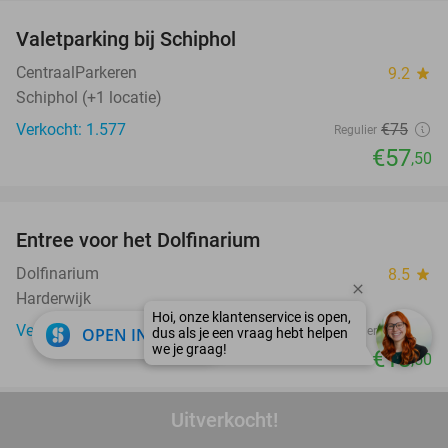
Valetparking bij Schiphol
23%
CentraalParkeren
9.2
star
Schiphol (+1 locatie)
Verkocht: 1.577
€75
Regulier
€57
,50
favorite_border
Entree voor het Dolfinarium
36%
Dolfinarium
8.5
star
Harderwijk
Verkocht: 20.947
€29
close
OPEN IN APP
Regulier
€18
,50
favorite_border
Uitverkocht!
Cryolipolise behandeling voor zone naar keuze