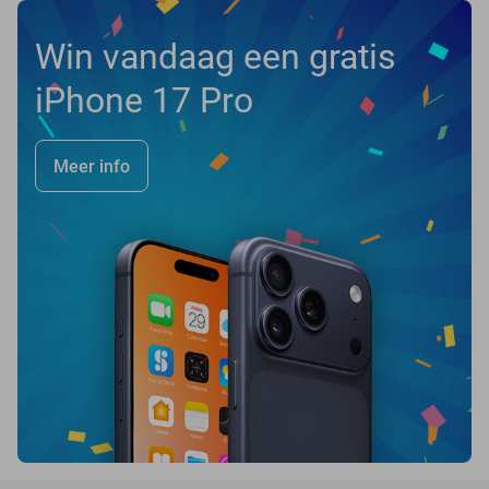
Win vandaag een gratis
iPhone 17 Pro
Meer info
favorite_border