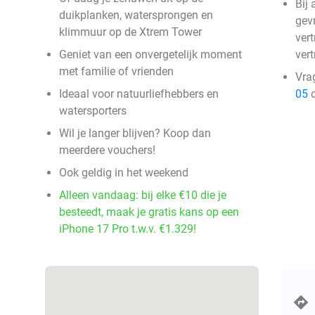
Bij
duikplanken, watersprongen en
gev
klimmuur op de Xtrem Tower
vert
Geniet van een onvergetelijk moment
vert
met familie of vrienden
Vra
Ideaal voor natuurliefhebbers en
05
o
watersporters
Wil je langer blijven? Koop dan
meerdere vouchers!
Ook geldig in het weekend
Alleen vandaag: bij elke €10 die je
besteedt, maak je gratis kans op een
iPhone 17 Pro t.w.v. €1.329!