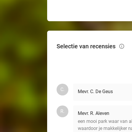
Selectie van recensies
info_outlined
C.
Mevr. C. De Geus
R.
Mevr. R. Aleven
een mooi park waar van a
waardoor je makkelijker n