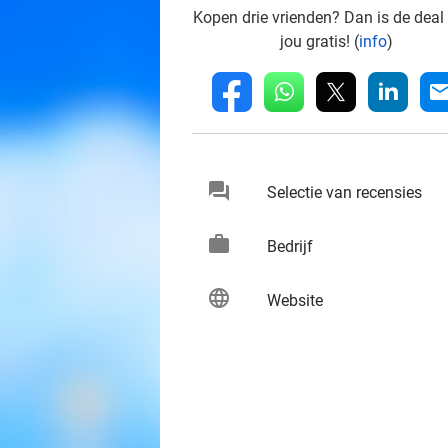
Kopen drie vrienden? Dan is de deal
jou gratis! (
info
)
whatsapp
linkedin
fb
mai
chat
keybo
Selectie van recensies
work
keybo
Bedrijf
language
keybo
Website