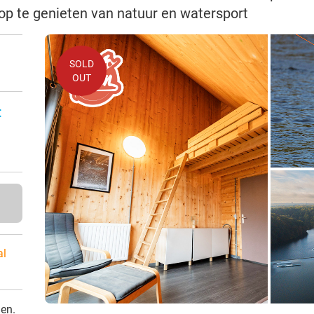
op te genieten van natuur en watersport
SOLD
OUT
:
al
den.