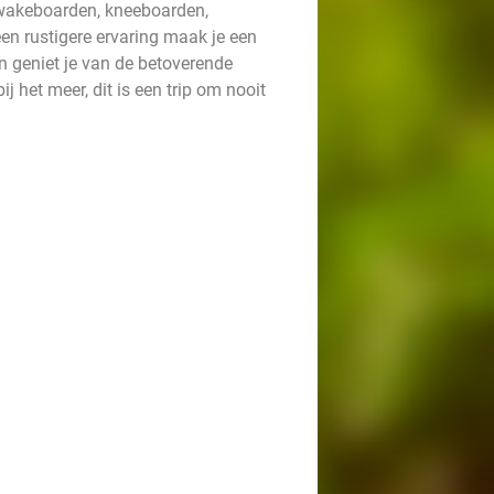
e wakeboarden, kneeboarden,
en rustigere ervaring maak je een
 geniet je van de betoverende
 het meer, dit is een trip om nooit