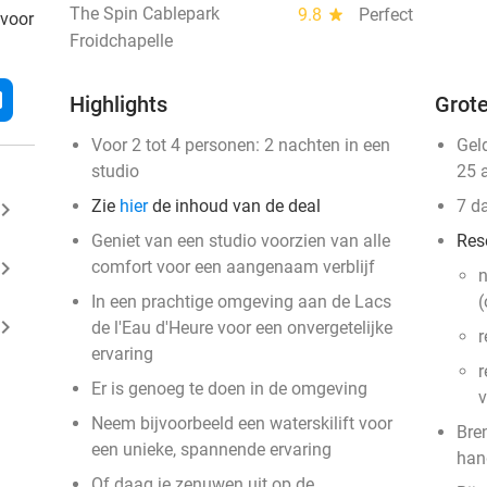
The Spin Cablepark
9.8
star
Perfect
 voor
Froidchapelle
l
Highlights
Grote
Voor 2 tot 4 personen: 2 nachten in een
Gel
studio
25 
Zie
hier
de inhoud van de deal
7 d
ard_arrow_right
Geniet van een studio voorzien van alle
Res
ard_arrow_right
comfort voor een aangenaam verblijf
n
In een prachtige omgeving aan de Lacs
(
ard_arrow_right
de l'Eau d'Heure voor een onvergetelijke
r
ervaring
r
Er is genoeg te doen in de omgeving
v
Neem bijvoorbeeld een waterskilift voor
Bre
een unieke, spannende ervaring
han
Of daag je zenuwen uit op de