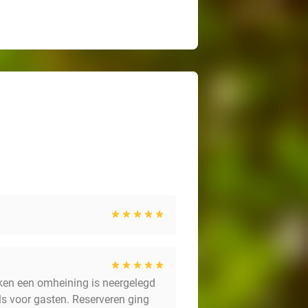
ken een omheining is neergelegd
ls voor gasten. Reserveren ging