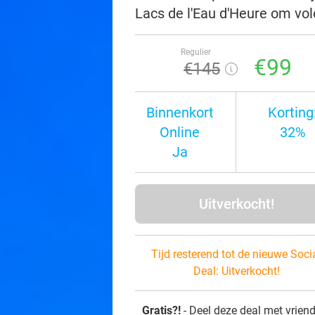
Lacs de l'Eau d'Heure om vol
Regulier
€99
€145
Binnenkort
Korting
Online
32%
Ja
Uitverkocht!
Tijd resterend tot de nieuwe Soci
Deal:
Uitverkocht!
Gratis?!
- Deel deze deal met vrien