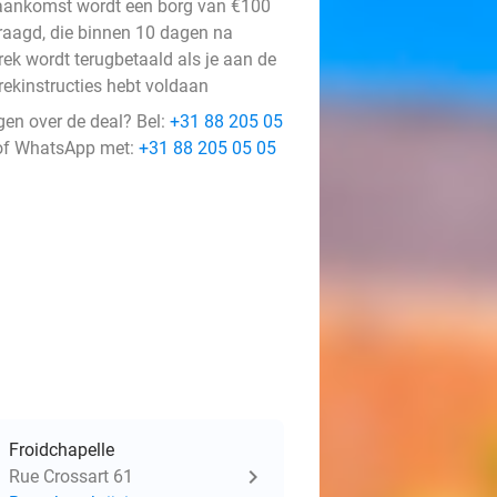
 aankomst wordt een borg van €100
raagd, die binnen 10 dagen na
rek wordt terugbetaald als je aan de
rekinstructies hebt voldaan
gen over de deal? Bel:
+31 88 205 05
f WhatsApp met:
+31 88 205 05 05
Froidchapelle
Rue Crossart 61