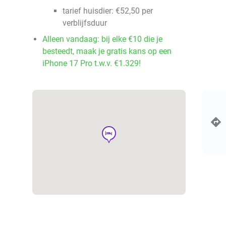
tarief huisdier: €52,50 per
verblijfsduur
Alleen vandaag: bij elke €10 die je
besteedt, maak je gratis kans op een
iPhone 17 Pro t.w.v. €1.329!
hotel