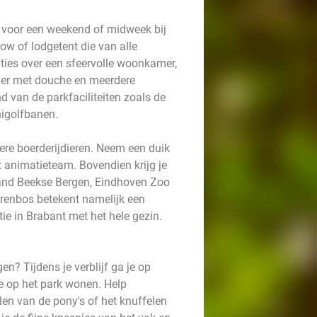
e voor een weekend of midweek bij
ow of lodgetent die van alle
ies over een sfeervolle woonkamer,
mer met douche en meerdere
van de parkfaciliteiten zoals de
nigolfbanen.
ere boerderijdieren. Neem een duik
animatieteam. Bovendien krijg je
land Beekse Bergen, Eindhoven Zoo
renbos betekent namelijk een
tie in Brabant met het hele gezin.
en? Tijdens je verblijf ga je op
die op het park wonen. Help
len van de pony's of het knuffelen