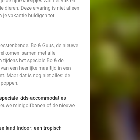
je de fijne kneepjes van het vak en
e dieren. Deze ervaring is niet alleen
 je vakantie huldigen tot
Beestenbende. Bo & Guus, de nieuwe
rwelkomen, samen met alle
 tijdens het speciale Bo & de
an een heerlijke maaltijd in een
t. Maar dat is nog niet alles: de
ndpoppen.
n speciale kids-accommodaties
nieuwe minigolfbanen of de nieuwe
eelland Indoor: een tropisch