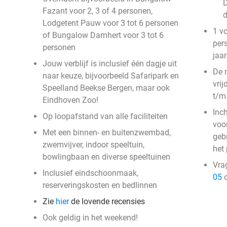
D
Fazant voor 2, 3 of 4 personen,
Lodgetent Pauw voor 3 tot 6 personen
1 v
of Bungalow Damhert voor 3 tot 6
per
personen
jaar
Jouw verblijf is inclusief één dagje uit
De 
naar keuze, bijvoorbeeld Safaripark en
vri
Speelland Beekse Bergen, maar ook
t/m
Eindhoven Zoo!
Inc
Op loopafstand van alle faciliteiten
voor
Met een binnen- en buitenzwembad,
geb
zwemvijver, indoor speeltuin,
het
bowlingbaan en diverse speeltuinen
Vra
Inclusief eindschoonmaak,
05
o
reserveringskosten en bedlinnen
Zie
hier
de lovende recensies
Ook geldig in het weekend!