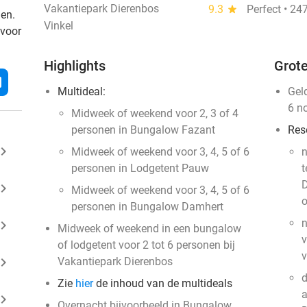
Vakantiepark Dierenbos
9.3
star
Perfect • 24
den.
Vinkel
 voor
Highlights
Grote
l
Multideal:
Gel
6 n
Midweek of weekend voor 2, 3 of 4
personen in Bungalow Fazant
Res
ard_arrow_right
Midweek of weekend voor 3, 4, 5 of 6
n
personen in Lodgetent Pauw
t
D
ard_arrow_right
Midweek of weekend voor 3, 4, 5 of 6
o
personen in Bungalow Damhert
n
ard_arrow_right
Midweek of weekend in een bungalow
v
of lodgetent voor 2 tot 6 personen bij
ard_arrow_right
Vakantiepark Dierenbos
d
Zie
hier
de inhoud van de multideals
a
ard_arrow_right
Overnacht bijvoorbeeld in Bungalow