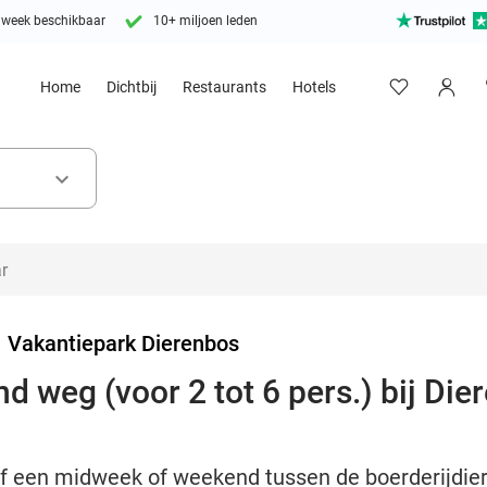
 week beschikbaar
10+ miljoen leden
Home
Dichtbij
Restaurants
Hotels
keyboard_arrow_down
>
Vakantiepark Dierenbos
 weg (voor 2 tot 6 pers.) bij Die
ijf een midweek of weekend tussen de boerderijdie