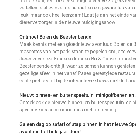
met de konijnen. De deskundige dierenverzorgers leren 
vertellen je alles over de behoeften en gewoontes van d
leuk, maar ook heel leerzaam! Laat je aan het einde van
dierenverzorger in de nieuwe huldigingsshow!
Ontmoet Bo en de Beestenbende
Maak kennis met een gloednieuw avontuur: Bo en de 
mascottes van het park, staan te popelen om je te ve
dierenvriendjes. Kinderen kunnen Bo & Guus ontmoeten
Beestenbende-ontbijt, waar ze samen kunnen genieten v
gezellige sfeer in het vanaf Pasen gerestylede restauran
echte pret begint bij de interactieve shows met de ha
Nieuw: binnen- en buitenspeeltuin, minigolfbanen e
Ontdek ook de nieuwe binnen- en buitenspeeltuin, de 
speciale kids-accommodaties met omheining.
Ga een dag op safari of stap binnen in het nieuwe Sp
avontuur, het hele jaar door!