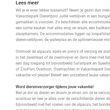
Lees meer
Wil je er even lekker tussenuit? Neem je gezin dan me
Vakantiepark Dierenbos! Jullie verblijven in een bungal
gemakken is voorzien. Zo beschikken alle accommodat
een ruime keuken met alles erop en eraan, een badka
slaapkamers. De accommodaties liggen op loopafstand 
dierenverblijven, de waterplas en de splinternieuwe mi
Ontmoet de alpaca's, ezels en pony's of verzorg de and
in het zwembad of de zwemvijver en dans mee met het 
een dag toegang tot bijvoorbeeld Safaripark en Speel
of ZooParc Overloon. Overnachten in Vakantiepark Die
vakantie vol plezier! Beleef een ontzettend leuke vakan
Word dierenverzorger tijdens jouw vakantie!
Ben je dol op dieren en droom je ervan om ze te verzorg
avontuur en leer je alles over de verschillende dieren 
bijvoorbeeld met het voeren van de alpaca's, het borste