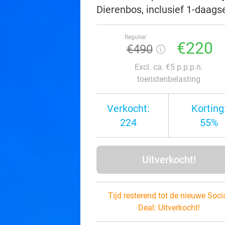
Dierenbos, inclusief 1-daags
Regulier
€220
€490
Excl. ca. €5 p.p.p.n.
toeristenbelasting
Verkocht:
Korting
224
55%
Uitverkocht!
Tijd resterend tot de nieuwe Soci
Deal:
Uitverkocht!