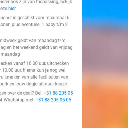
ierenbos zijn van toepassing, bekijk
deze
hier
oucher is geschikt voor maximaal 6
sonen plus eventueel 1 baby t/m 2
midweek geldt van maandag t/m
jdag en het weekend geldt van vrijdag
 maandag
hecken vanaf 16.00 uur, uitchecken
 10.00 uur, hierna kun je nog wel
ruikmaken van alle faciliteiten van
 park en jouw dagje uit naar keuze
gen over de deal? Bel:
+31 88 205 05
f WhatsApp met:
+31 88 205 05 05