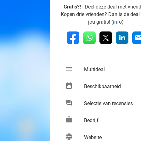
Gratis?!
- Deel deze deal met vrien
Kopen drie vrienden? Dan is de deal
jou gratis! (
info
)
whatsapp
linkedin
fb
mai
list
keybo
Multideal
date_range
keybo
Beschikbaarheid
chat
keybo
Selectie van recensies
work
keybo
Bedrijf
language
keybo
Website