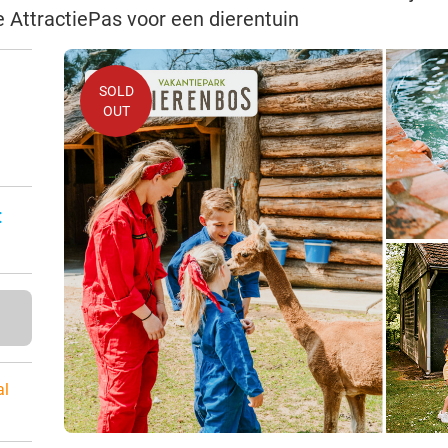
e AttractiePas voor een dierentuin
SOLD
OUT
:
al