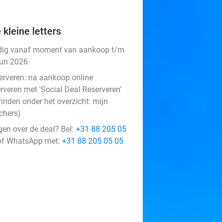
 kleine letters
dig vanaf moment van aankoop t/m
jun 2026
erveren:
na aankoop online
rveren met 'Social Deal Reserveren'
vinden onder het overzicht:
mijn
chers
)
gen over de deal? Bel:
+31 88 205 05
f WhatsApp met:
+31 88 205 05 05