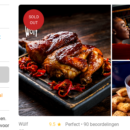
SOLD
OUT
:
al
den.
Wülf
9.5
star
Perfect • 90 beoordelingen
 voor