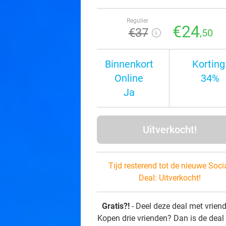
Regulier
€24
€37
,50
Binnenkort
Korting
Online
34%
Ja
Uitverkocht!
Tijd resterend tot de nieuwe Soci
Deal:
Uitverkocht!
Gratis?!
- Deel deze deal met vrien
Kopen drie vrienden? Dan is de deal