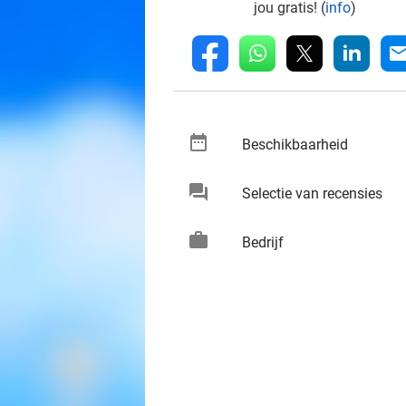
jou gratis! (
info
)
whatsapp
linkedin
fb
mai
date_range
keybo
Beschikbaarheid
chat
keybo
Selectie van recensies
work
keybo
Bedrijf