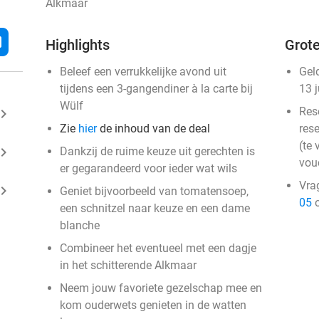
Alkmaar
l
Highlights
Grote
Beleef een verrukkelijke avond uit
Gel
tijdens een 3-gangendiner à la carte bij
13 
Wülf
Res
ard_arrow_right
Zie
hier
de inhoud van de deal
rese
(te 
ard_arrow_right
Dankzij de ruime keuze uit gerechten is
vou
er gegarandeerd voor ieder wat wils
Vra
ard_arrow_right
Geniet bijvoorbeeld van tomatensoep,
05
o
een schnitzel naar keuze en een dame
blanche
Combineer het eventueel met een dagje
in het schitterende Alkmaar
Neem jouw favoriete gezelschap mee en
kom ouderwets genieten in de watten