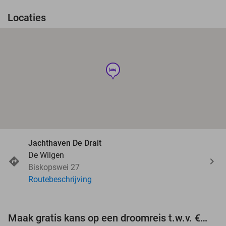
Locaties
hotel
Jachthaven De Drait
De Wilgen
Biskopswei 27
Routebeschrijving
Maak gratis kans op een droomreis t.w.v. €3.000!