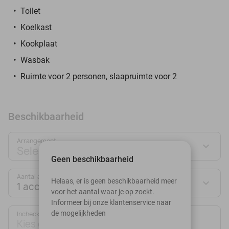
Toilet
Koelkast
Kookplaat
Wasbak
Ruimte voor 2 personen, slaapruimte voor 2
Beschikbaarheid
Arrangement
Selecteer jouw deal
Geen beschikbaarheid
Aantal accommodaties:
Helaas, er is geen beschikbaarheid meer
1 accommodatie
voor het aantal waar je op zoekt.
Informeer bij onze klantenservice naar
de mogelijkheden
Inchecken
Uitchecken
Kies datum
Kies datum