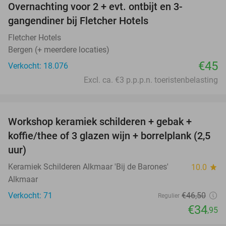
Overnachting voor 2 + evt. ontbijt en 3-
gangendiner bij Fletcher Hotels
Fletcher Hotels
Bergen (+ meerdere locaties)
€45
Verkocht: 18.076
Excl. ca. €3 p.p.p.n. toeristenbelasting
favorite_border
Workshop keramiek schilderen + gebak +
25%
koffie/thee of 3 glazen wijn + borrelplank (2,5
uur)
Keramiek Schilderen Alkmaar 'Bij de Barones'
10.0
star
Alkmaar
Verkocht: 71
€46
,50
Regulier
€34
,95