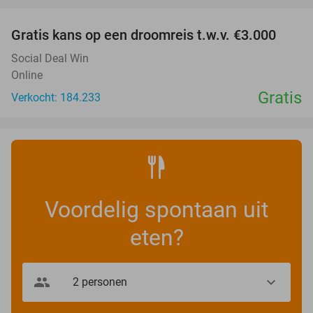
favorite_border
Gratis kans op een droomreis t.w.v. €3.000
Social Deal Win
Online
Gratis
Verkocht: 184.233
Voordelig spontaan uit
eten?