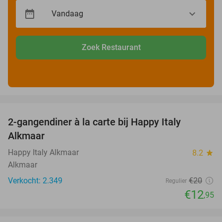
Zoek Restaurant
favorite_border
2-gangendiner à la carte bij Happy Italy
35%
Alkmaar
Happy Italy Alkmaar
8.2
star
Alkmaar
Verkocht: 2.349
€20
Regulier
€12
,95
favorite_border