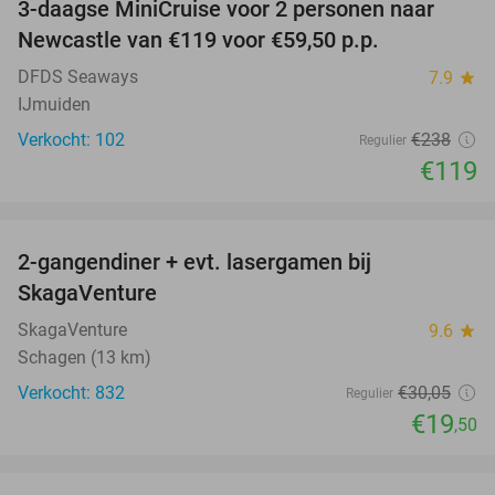
3-daagse MiniCruise voor 2 personen naar
50%
Newcastle van €119 voor €59,50 p.p.
DFDS Seaways
7.9
star
IJmuiden
Verkocht: 102
€238
Regulier
€119
favorite_border
2-gangendiner + evt. lasergamen bij
35%
SkagaVenture
SkagaVenture
9.6
star
Schagen (13 km)
Verkocht: 832
€30
,05
Regulier
€19
,50
favorite_border