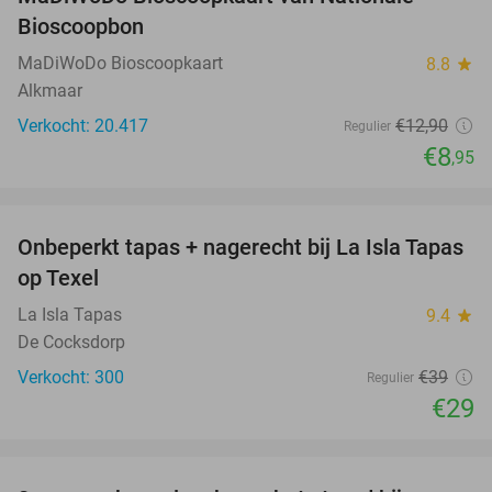
31%
Bioscoopbon
MaDiWoDo Bioscoopkaart
8.8
star
Alkmaar
Verkocht: 20.417
€12
,90
Regulier
€8
,95
favorite_border
Onbeperkt tapas + nagerecht bij La Isla Tapas
26%
op Texel
La Isla Tapas
9.4
star
De Cocksdorp
Verkocht: 300
€39
Regulier
€29
favorite_border