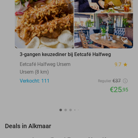
favorite_border
3-gangen keuzediner bij Eetcafé Halfweg
Eetcafé Halfweg Ursem
9.7
star
Ursem (8 km)
Verkocht: 111
€37
Regulier
€25
,95
favorite_border
Deals in Alkmaar