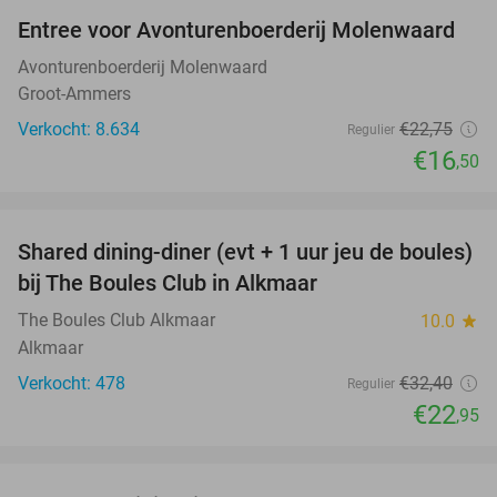
Entree voor Avonturenboerderij Molenwaard
27%
Avonturenboerderij Molenwaard
Groot-Ammers
Verkocht: 8.634
€22
,75
Regulier
€16
,50
favorite_border
Shared dining-diner (evt + 1 uur jeu de boules)
29%
bij The Boules Club in Alkmaar
The Boules Club Alkmaar
10.0
star
Alkmaar
Verkocht: 478
€32
,40
Regulier
€22
,95
favorite_border