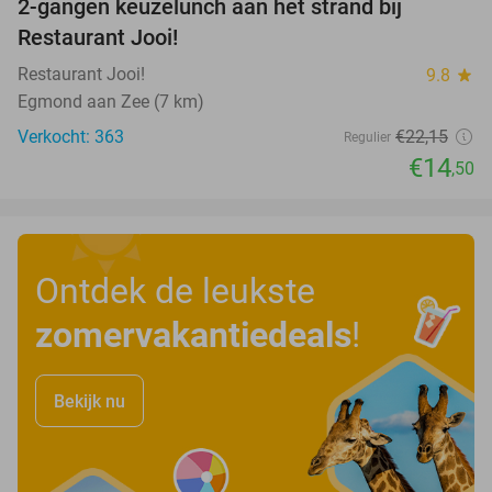
2-gangen keuzelunch aan het strand bij
35%
Restaurant Jooi!
Restaurant Jooi!
9.8
star
Egmond aan Zee (7 km)
Verkocht: 363
€22
,15
Regulier
€14
,50
Ontdek de leukste
zomervakantiedeals
!
Bekijk nu