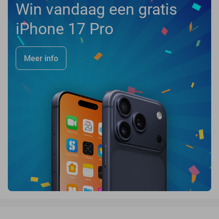
Win vandaag een gratis
iPhone 17 Pro
Meer info
favorite_border