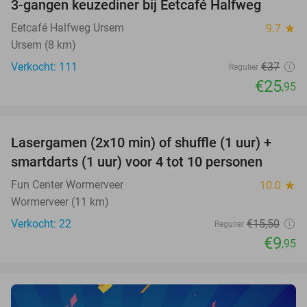
3-gangen keuzediner bij Eetcafé Halfweg
30%
Eetcafé Halfweg Ursem
9.7
star
Ursem (8 km)
Verkocht: 111
€37
Regulier
€25
,95
favorite_border
Lasergamen (2x10 min) of shuffle (1 uur) +
36%
NEW
smartdarts (1 uur) voor 4 tot 10 personen
TODAY
Fun Center Wormerveer
10.0
star
Wormerveer (11 km)
Verkocht: 22
€15
,50
Regulier
€9
,95