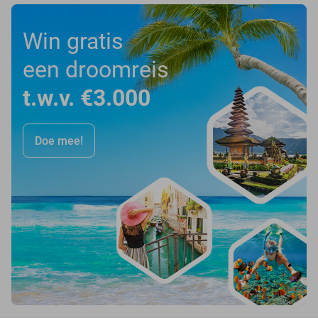
Win gratis
een droomreis
t.w.v. €3.000
Doe mee!