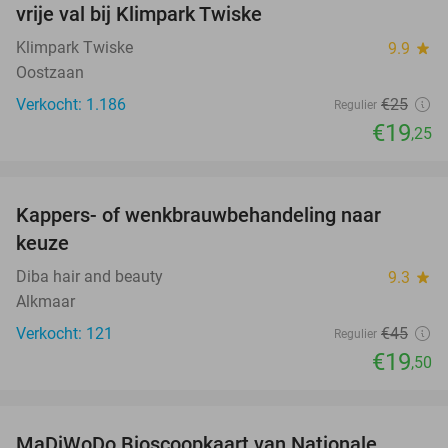
vrije val bij Klimpark Twiske
Klimpark Twiske
9.9
star
Oostzaan
Verkocht: 1.186
€25
Regulier
€19
,25
favorite_border
Kappers- of wenkbrauwbehandeling naar
57%
keuze
Diba hair and beauty
9.3
star
Alkmaar
Verkocht: 121
€45
Regulier
€19
,50
favorite_border
MaDiWoDo Bioscoopkaart van Nationale