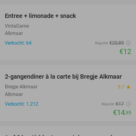
favorite_border
Entree + limonade + snack
42%
VintaGame
Alkmaar
Verkocht: 64
€20
,85
Regulier
€12
favorite_border
2-gangendiner à la carte bij Bregje Alkmaar
12%
Bregje Alkmaar
9.7
star
Alkmaar
Verkocht: 1.212
€17
Regulier
€14
,95
favorite_border