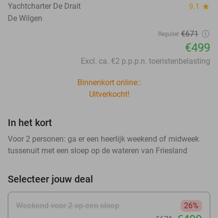
Yachtcharter De Drait
9.1
star
De Wilgen
€671
Regulier
€499
Excl. ca. €2 p.p.p.n. toeristenbelasting
Binnenkort online::
Uitverkocht!
In het kort
Voor 2 personen: ga er een heerlijk weekend of midweek
tussenuit met een sloep op de wateren van Friesland
Selecteer jouw deal
Weekend voor 2 op een sloep
26%