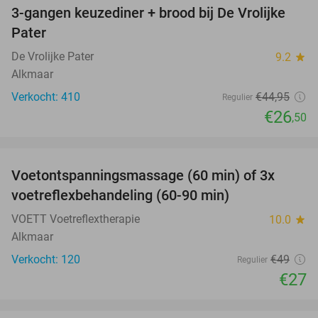
3-gangen keuzediner + brood bij De Vrolijke
41%
Pater
De Vrolijke Pater
9.2
star
Alkmaar
Verkocht: 410
€44
,95
Regulier
€26
,50
favorite_border
Voetontspanningsmassage (60 min) of 3x
45%
SOLD
voetreflexbehandeling (60-90 min)
OUT
VOETT Voetreflextherapie
10.0
star
Alkmaar
Verkocht: 120
€49
Regulier
€27