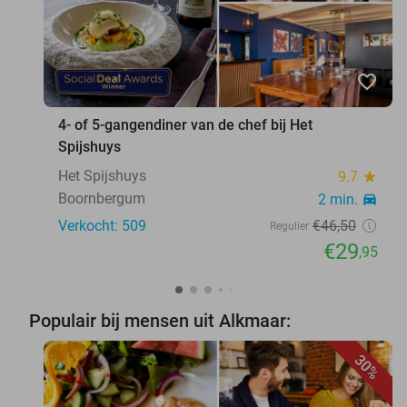
favorite_border
4- of 5-gangendiner van de chef bij Het
Spijshuys
Het Spijshuys
9.7
star
Boornbergum
2 min.
directions_car
Verkocht: 509
€46
,50
Regulier
€29
,95
Populair bij mensen uit Alkmaar:
30%