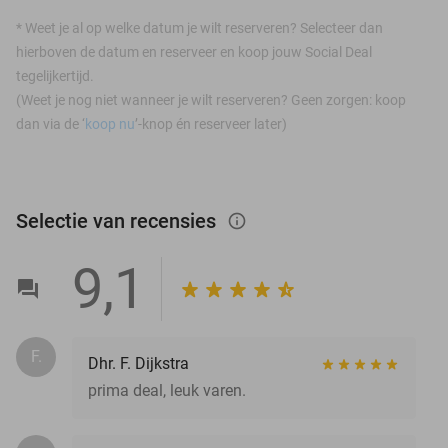
*
Weet je al op welke datum je wilt reserveren? Selecteer dan
hierboven de datum en reserveer en koop jouw Social Deal
tegelijkertijd.
(Weet je nog niet wanneer je wilt reserveren? Geen zorgen: koop
dan via de ‘
koop nu
’-knop én reserveer later)
Selectie van recensies
info_outlined
9,1
F.
Dhr. F. Dijkstra
prima deal, leuk varen.