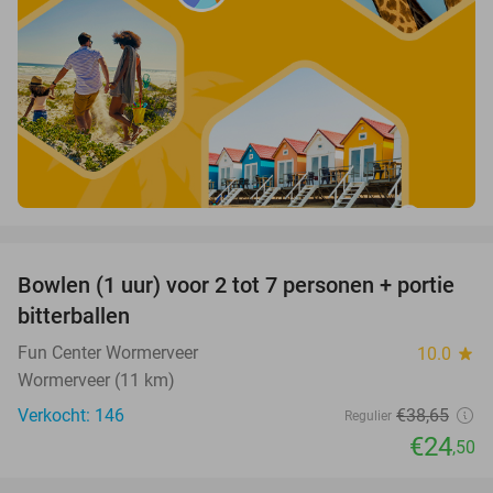
favorite_border
Bowlen (1 uur) voor 2 tot 7 personen + portie
37%
bitterballen
Fun Center Wormerveer
10.0
star
Wormerveer (11 km)
Verkocht: 146
€38
,65
Regulier
€24
,50
favorite_border