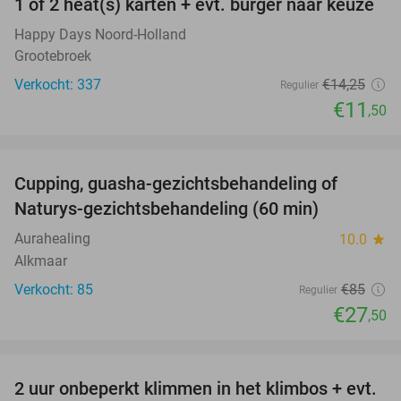
1 of 2 heat(s) karten + evt. burger naar keuze
19%
Happy Days Noord-Holland
Grootebroek
Verkocht: 337
€14
,25
Regulier
€11
,50
favorite_border
Cupping, guasha-gezichtsbehandeling of
68%
Naturys-gezichtsbehandeling (60 min)
Aurahealing
10.0
star
Alkmaar
Verkocht: 85
€85
Regulier
€27
,50
favorite_border
2 uur onbeperkt klimmen in het klimbos + evt.
23%