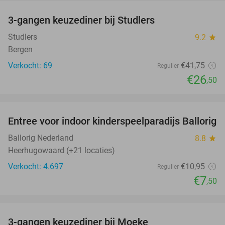
3-gangen keuzediner bij Studlers
37%
Studlers
9.2
star
Bergen
Verkocht: 69
€41
,75
Regulier
€26
,50
favorite_border
Entree voor indoor kinderspeelparadijs Ballorig
32%
Ballorig Nederland
8.8
star
Heerhugowaard (+21 locaties)
Verkocht: 4.697
€10
,95
Regulier
€7
,50
favorite_border
3-gangen keuzediner bij Moeke