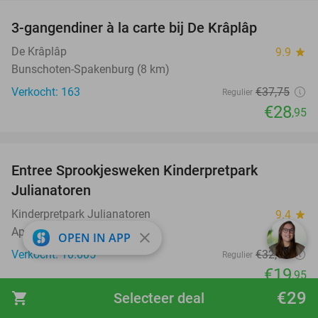
3-gangendiner à la carte bij De Krâplâp
23%
De Krâplâp
9.9
star
Bunschoten-Spakenburg (8 km)
Verkocht: 163
€37
,75
Regulier
€28
,95
favorite_border
Entree Sprookjesweken Kinderpretpark
39%
Julianatoren
Kinderpretpark Julianatoren
9.4
star
Apeldoorn
close
OPEN IN APP
Verkocht: 10.605
€32
,50
Regulier
€19
,95
€29
favorite_border
shopping_cart
Selecteer deal