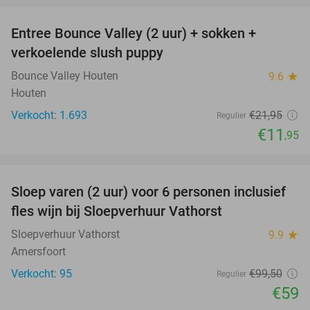
Entree Bounce Valley (2 uur) + sokken +
46%
verkoelende slush puppy
Bounce Valley Houten
9.6
star
Houten
Verkocht: 1.693
€21
,95
Regulier
€11
,95
favorite_border
Sloep varen (2 uur) voor 6 personen inclusief
41%
fles wijn bij Sloepverhuur Vathorst
Sloepverhuur Vathorst
9.9
star
Amersfoort
Verkocht: 95
€99
,50
Regulier
€59