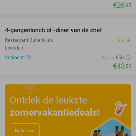
€26
,95
favorite_border
4-gangenlunch of -diner van de chef
25%
Restaurant BuitenHuis
8.6
star
Leusden
Verkocht: 75
€58
Regulier
€43
,50
Ontdek de leukste
zomervakantiedeals
!
Bekijk nu