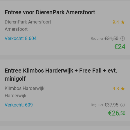
Entree voor DierenPark Amersfoort
24%
DierenPark Amersfoort
9.4
star
Amersfoort
Verkocht: 8.604
€31
,50
Regulier
€24
favorite_border
Entree Klimbos Harderwijk + Free Fall + evt.
30%
minigolf
Klimbos Harderwijk
9.8
star
Harderwijk
Verkocht: 609
€37
,95
Regulier
€26
,50
favorite_border