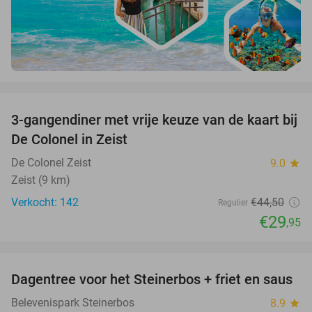
favorite_border
3-gangendiner met vrije keuze van de kaart bij
33%
De Colonel in Zeist
De Colonel Zeist
9.0
star
Zeist (9 km)
Verkocht: 142
€44
,50
Regulier
€29
,95
favorite_border
Dagentree voor het Steinerbos + friet en saus
37%
Belevenispark Steinerbos
8.9
star