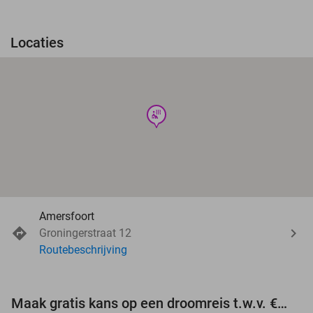
Locaties
wellness
Amersfoort
Groningerstraat 12
Routebeschrijving
Maak gratis kans op een droomreis t.w.v. €3.000!