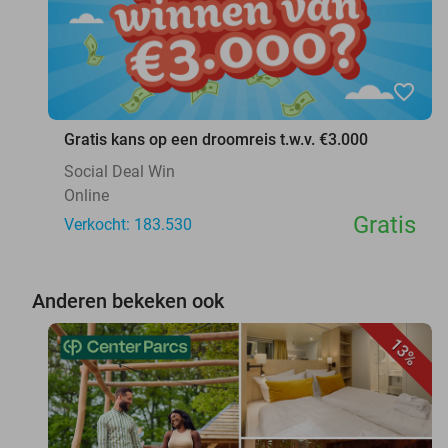
favorite_border
Gratis kans op een droomreis t.w.v. €3.000
Social Deal Win
Online
Gratis
Verkocht: 183.530
Anderen bekeken ook
13%