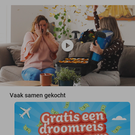
play_circle
Vaak samen gekocht