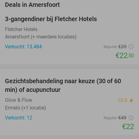
favorite_border
Deals in Amersfoort
3-gangendiner bij Fletcher Hotels
42%
Fletcher Hotels
Amersfoort (+ meerdere locaties)
Verkocht: 13.484
€39
Regulier
€22
,50
favorite_border
Gezichtsbehandeling naar keuze (30 of 60
55%
NEW
min) of acupunctuur
TODAY
Glow & Flow
10.0
star
Ermelo (+1 locatie)
Verkocht: 12
€49
Regulier
€22
favorite_border