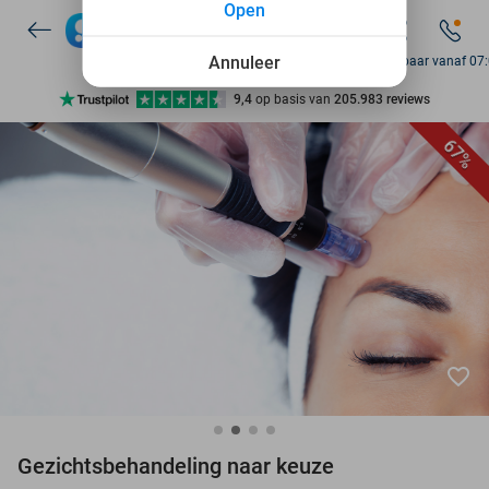
Open
7 dagen per week beschikbaar
10+ miljoen leden
Annuleer
Bereikbaar vanaf 07
9,4
op basis van
205.983 reviews
Ontdek 15.000+ deals
67%
7 dagen per week beschikbaar
10+ miljoen leden
favorite_border
Gezichtsbehandeling naar keuze