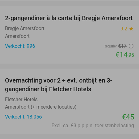
favorite_border
2-gangendiner à la carte bij Bregje Amersfoort
12%
Bregje Amersfoort
9.2
star
Amersfoort
Verkocht: 996
€17
Regulier
€14
,95
favorite_border
Overnachting voor 2 + evt. ontbijt en 3-
gangendiner bij Fletcher Hotels
Fletcher Hotels
Amersfoort (+ meerdere locaties)
€45
Verkocht: 18.056
Excl. ca. €3 p.p.p.n. toeristenbelasting
favorite_border