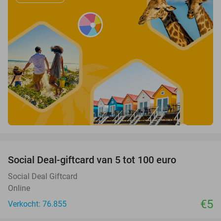
favorite_border
Social Deal-giftcard van 5 tot 100 euro
Social Deal Giftcard
Online
€5
Verkocht: 76.855
favorite_border