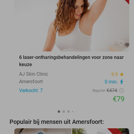
favorite_border
6 laser-ontharingsbehandelingen voor zone naar
keuze
AJ Skin Clinic
9.9
star
Amersfoort
0 min.
directions_walk
Verkocht: 7
€474
Regulier
€79
Populair bij mensen uit Amersfoort: