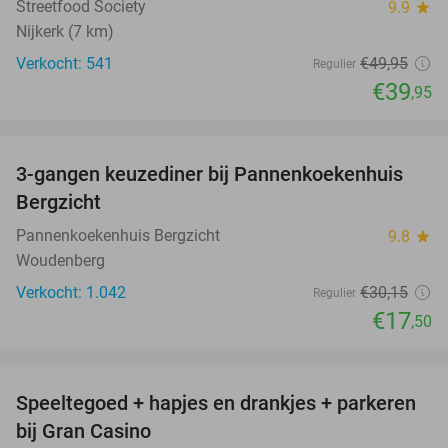
Streetfood Society
9.9
star
Nijkerk (7 km)
Verkocht: 541
€49
,95
Regulier
€39
,95
favorite_border
3-gangen keuzediner bij Pannenkoekenhuis
42%
Bergzicht
Pannenkoekenhuis Bergzicht
9.8
star
Woudenberg
Verkocht: 1.042
€30
,15
Regulier
€17
,50
favorite_border
Speeltegoed + hapjes en drankjes + parkeren
50%
bij Gran Casino