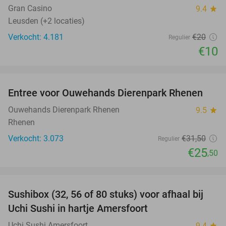
Gran Casino
9.4
star
Leusden (+2 locaties)
Verkocht: 4.181
€20
Regulier
€10
favorite_border
Entree voor Ouwehands Dierenpark Rhenen
19%
Ouwehands Dierenpark Rhenen
9.5
star
Rhenen
Verkocht: 3.073
€31
,50
Regulier
€25
,50
favorite_border
Sushibox (32, 56 of 80 stuks) voor afhaal bij
50%
Uchi Sushi in hartje Amersfoort
Uchi Sushi Amersfoort
9.4
star