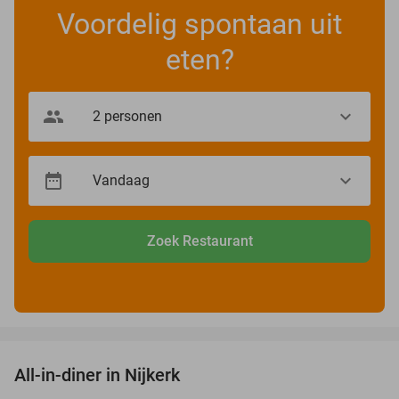
Voordelig spontaan uit
eten?
Zoek Restaurant
favorite_border
All-in-diner in Nijkerk
20%