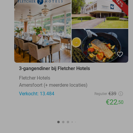
42%
favorite_border
3-gangendiner bij Fletcher Hotels
Fletcher Hotels
Amersfoort (+ meerdere locaties)
Verkocht: 13.484
€39
Regulier
€22
,50