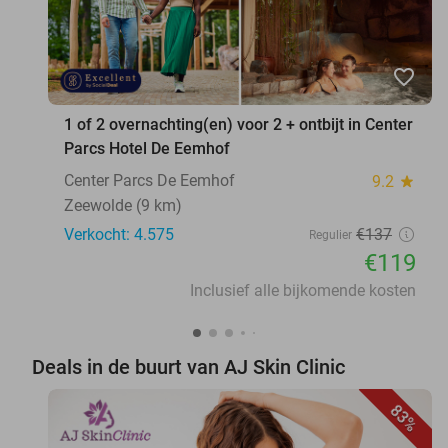
favorite_border
1 of 2 overnachting(en) voor 2 + ontbijt in Center
Parcs Hotel De Eemhof
Center Parcs De Eemhof
9.2
star
Zeewolde (9 km)
Verkocht: 4.575
€137
Regulier
€119
Inclusief alle bijkomende kosten
Deals in de buurt van AJ Skin Clinic
83%