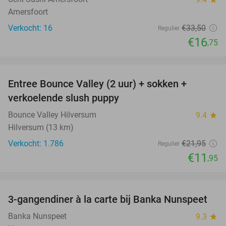
Amersfoort
Verkocht: 16
€33
,50
Regulier
€16
,75
favorite_border
Entree Bounce Valley (2 uur) + sokken +
46%
verkoelende slush puppy
Bounce Valley Hilversum
9.4
star
Hilversum (13 km)
Verkocht: 1.786
€21
,95
Regulier
€11
,95
favorite_border
3-gangendiner à la carte bij Banka Nunspeet
53%
Banka Nunspeet
9.3
star