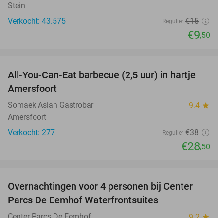
Stein
Verkocht: 43.575
€15
Regulier
€9
,50
favorite_border
All-You-Can-Eat barbecue (2,5 uur) in hartje
25%
Amersfoort
Somaek Asian Gastrobar
9.4
star
Amersfoort
Verkocht: 277
€38
Regulier
€28
,50
favorite_border
Overnachtingen voor 4 personen bij Center
Parcs De Eemhof Waterfrontsuites
Center Parcs De Eemhof
9.2
star