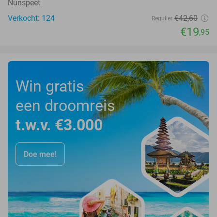
Nunspeet
Verkocht: 124
€42
,60
Regulier
€19
,95
Win gratis
een droomreis
t.w.v. €3.000
Doe mee!