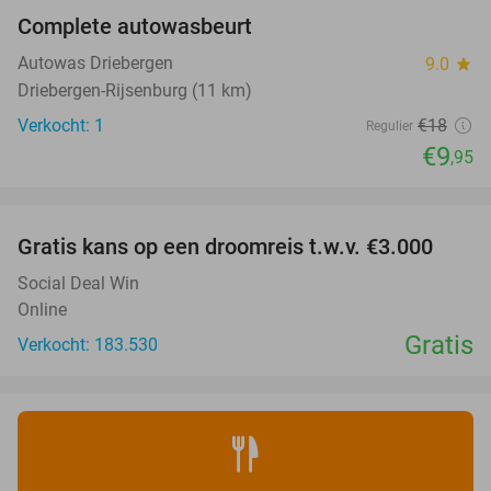
Complete autowasbeurt
45%
NEW
TODAY
Autowas Driebergen
9.0
star
Driebergen-Rijsenburg (11 km)
Verkocht: 1
€18
Regulier
€9
,95
favorite_border
Gratis kans op een droomreis t.w.v. €3.000
Social Deal Win
Online
Gratis
Verkocht: 183.530