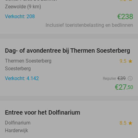
Zeewolde (9 km)
€238
Verkocht: 208
Inclusief toeristenbelasting en bedlinnen
favorite_border
Dag- of avondentree bij Thermen Soesterberg
29%
Thermen Soesterberg
9.5
star
Soesterberg
Verkocht: 4.142
€39
Regulier
€27
,50
favorite_border
Entree voor het Dolfinarium
36%
Dolfinarium
8.5
star
Harderwijk