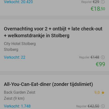
Verkocht: 20.420
€29
Regulier
€18
,50
favorite_border
Overnachting voor 2 + ontbijt + late check-out
33%
+ welkomstdrankje in Stolberg
City Hotel Stolberg
Stolberg
Verkocht: 22
€148
Regulier
€99
favorite_border
All-You-Can-Eat-diner (zonder tijdslimiet)
37%
Back Garden Zeist
9.0
star
Zeist (9 km)
Verkocht: 1.748
€42
,50
Regulier