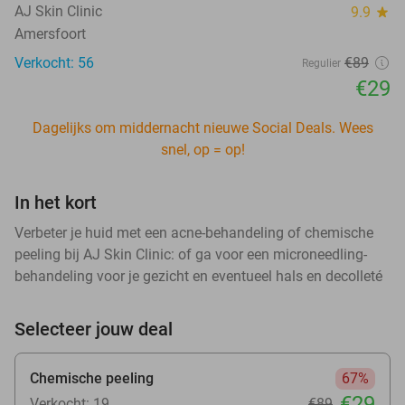
AJ Skin Clinic
9.9
star
Amersfoort
Verkocht: 56
€89
Regulier
€29
Dagelijks om middernacht nieuwe Social Deals. Wees
snel, op = op!
In het kort
Verbeter je huid met een acne-behandeling of chemische
peeling bij AJ Skin Clinic: of ga voor een microneedling-
behandeling voor je gezicht en eventueel hals en decolleté
Selecteer jouw deal
Chemische peeling
67%
€29
Verkocht: 19
€89