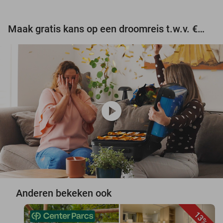
Maak gratis kans op een droomreis t.w.v. €3.000!
play_circle
Anderen bekeken ook
13%