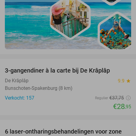
favorite_border
3-gangendiner à la carte bij De Krâplâp
23%
De Krâplâp
9.9
star
Bunschoten-Spakenburg (8 km)
Verkocht: 157
€37
,75
Regulier
€28
,95
favorite_border
6 laser-ontharingsbehandelingen voor zone
83%