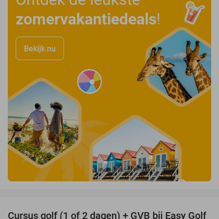
zomervakantiedeals
!
Bekijk nu
favorite_border
Cursus golf (1 of 2 dagen) + GVB bij Easy Golf