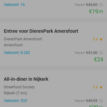
Verkocht: 16
€42
,60
Regulier
€19
,95
favorite_border
Entree voor DierenPark Amersfoort
24%
DierenPark Amersfoort
9.4
star
Amersfoort
Verkocht: 8.282
€31
,50
Regulier
€24
favorite_border
All-in-diner in Nijkerk
20%
Streetfood Society
9.9
star
Nijkerk (7 km)
Verkocht: 533
€49
,95
Regulier