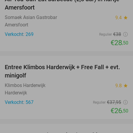
25%
Amersfoort
Somaek Asian Gastrobar
9.4
star
Amersfoort
Verkocht: 269
€38
Regulier
€28
,50
favorite_border
Entree Klimbos Harderwijk + Free Fall + evt.
30%
minigolf
Klimbos Harderwijk
9.8
star
Harderwijk
Verkocht: 567
€37
,95
Regulier
€26
,50
favorite_border