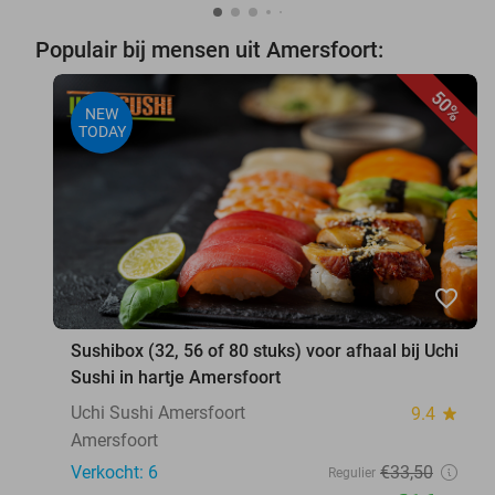
Populair bij mensen uit Amersfoort:
50%
NEW
TODAY
favorite_border
Sushibox (32, 56 of 80 stuks) voor afhaal bij Uchi
Sushi in hartje Amersfoort
Uchi Sushi Amersfoort
9.4
star
Amersfoort
Verkocht: 6
€33
,50
Regulier