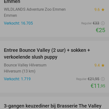
Emmen
WILDLANDS Adventure Zoo Emmen
9.6
star
Emmen
Verkocht: 16.705
€33
Regulier
€25
favorite_border
Entree Bounce Valley (2 uur) + sokken +
46%
verkoelende slush puppy
Bounce Valley Hilversum
9.4
star
Hilversum (13 km)
Verkocht: 1.719
€21
,95
Regulier
€11
,95
favorite_border
3-gangen keuzediner bij Brasserie The Valley
42%