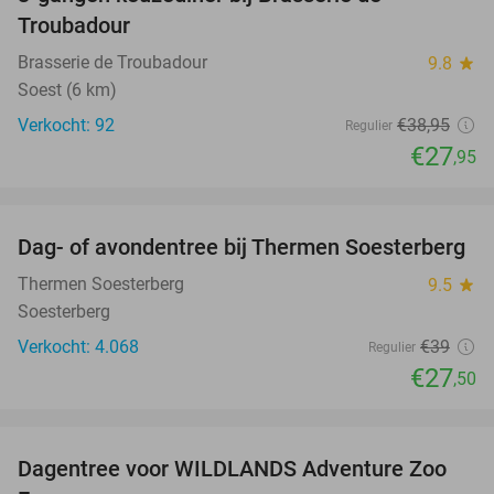
28%
Troubadour
Brasserie de Troubadour
9.8
star
Soest (6 km)
Verkocht: 92
€38
,95
Regulier
€27
,95
favorite_border
Dag- of avondentree bij Thermen Soesterberg
29%
Thermen Soesterberg
9.5
star
Soesterberg
Verkocht: 4.068
€39
Regulier
€27
,50
favorite_border
Dagentree voor WILDLANDS Adventure Zoo
24%