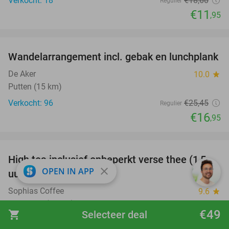
Verkocht: 18
€18
,60
Regulier
€11
,95
favorite_border
Wandelarrangement incl. gebak en lunchplank
33%
De Aker
10.0
star
Putten (15 km)
Verkocht: 96
€25
,45
Regulier
€16
,95
favorite_border
High tea inclusief onbeperkt verse thee (1,5
41%
close
OPEN IN APP
uur) bij Sophias Coffee
Sophias Coffee
9.6
star
Barneveld (10 km)
€49
shopping_cart
Selecteer deal
Verkocht: 14
€28
,95
Regulier