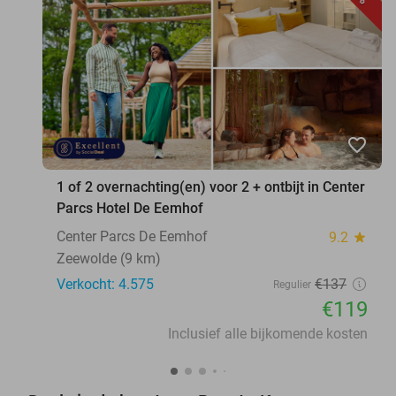
favorite_border
1 of 2 overnachting(en) voor 2 + ontbijt in Center
Parcs Hotel De Eemhof
Center Parcs De Eemhof
9.2
star
Zeewolde (9 km)
Verkocht: 4.575
€137
Regulier
€119
Inclusief alle bijkomende kosten