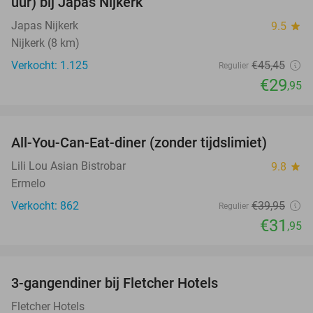
uur) bij Japas Nijkerk
Japas Nijkerk
9.5
star
Nijkerk (8 km)
Verkocht: 1.125
€45
,45
Regulier
€29
,95
favorite_border
All-You-Can-Eat-diner (zonder tijdslimiet)
20%
Lili Lou Asian Bistrobar
9.8
star
Ermelo
Verkocht: 862
€39
,95
Regulier
€31
,95
favorite_border
3-gangendiner bij Fletcher Hotels
42%
Fletcher Hotels