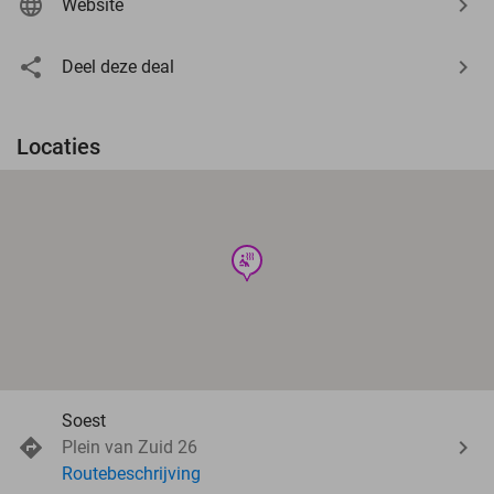
Website
Deel deze deal
Locaties
wellness
Soest
Plein van Zuid 26
Routebeschrijving