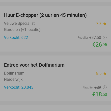
favorite_border
Huur E-chopper (2 uur en 45 minuten)
28%
Veluwe Specialist
7.8
star
Garderen (+1 locatie)
Verkocht: 622
€37
,50
Regulier
€26
,95
favorite_border
Entree voor het Dolfinarium
36%
Dolfinarium
8.5
star
Harderwijk
Verkocht: 20.043
€29
Regulier
€18
,50
favorite_border