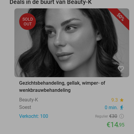
Deals in de buurt van Beauty-K
50%
SOLD
OUT
favorite_border
Gezichtsbehandeling, gellak, wimper- of
wenkbrauwbehandeling
Beauty-K
9.3
star
Soest
0 min.
directions_walk
Verkocht: 100
€30
Regulier
€14
,95