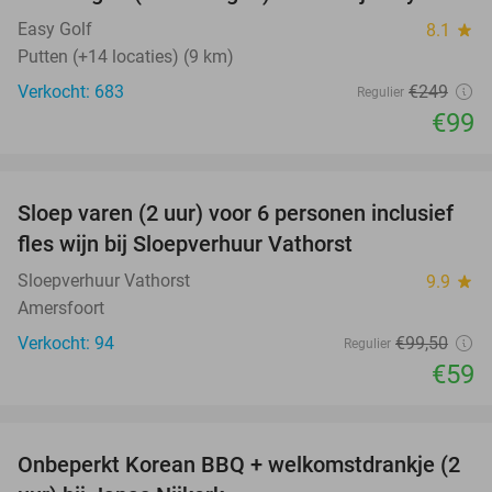
60%
Easy Golf
8.1
star
Putten (+14 locaties) (9 km)
Verkocht: 683
€249
Regulier
€99
favorite_border
Sloep varen (2 uur) voor 6 personen inclusief
41%
fles wijn bij Sloepverhuur Vathorst
Sloepverhuur Vathorst
9.9
star
Amersfoort
Verkocht: 94
€99
,50
Regulier
€59
favorite_border
Onbeperkt Korean BBQ + welkomstdrankje (2
34%