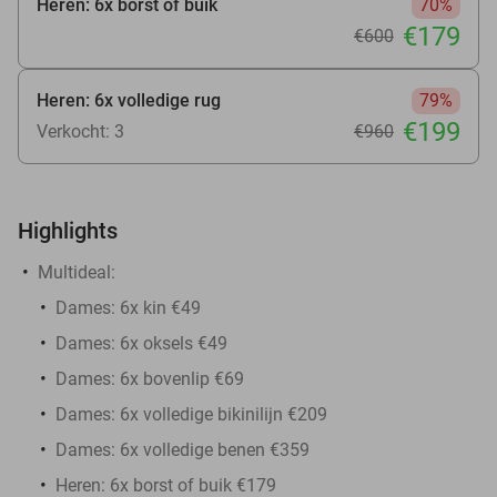
Heren: 6x borst of buik
70%
€179
€600
Heren: 6x volledige rug
79%
€199
Verkocht: 3
€960
Highlights
Multideal:
Dames: 6x kin €49
Dames: 6x oksels €49
Dames: 6x bovenlip €69
Dames: 6x volledige bikinilijn €209
Dames: 6x volledige benen €359
Heren: 6x borst of buik €179