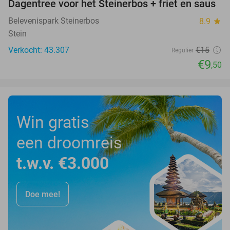
Dagentree voor het Steinerbos + friet en saus
37%
Belevenispark Steinerbos
8.9
star
Stein
Verkocht: 43.307
€15
Regulier
€9
,50
Win gratis
een droomreis
t.w.v. €3.000
Doe mee!