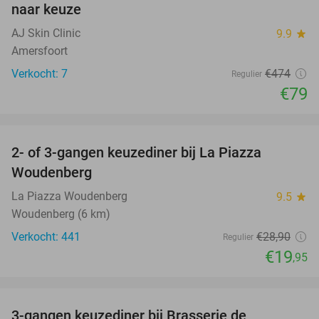
naar keuze
AJ Skin Clinic
9.9
star
Amersfoort
Verkocht: 7
€474
Regulier
€79
favorite_border
2- of 3-gangen keuzediner bij La Piazza
31%
Woudenberg
La Piazza Woudenberg
9.5
star
Woudenberg (6 km)
Verkocht: 441
€28
,90
Regulier
€19
,95
favorite_border
3-gangen keuzediner bij Brasserie de