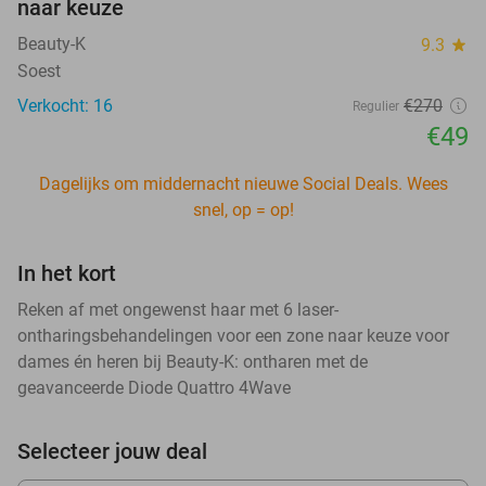
naar keuze
Beauty-K
9.3
star
Soest
Verkocht: 16
€270
Regulier
€49
Dagelijks om middernacht nieuwe Social Deals. Wees
snel, op = op!
In het kort
Reken af met ongewenst haar met 6 laser-
ontharingsbehandelingen voor een zone naar keuze voor
dames én heren bij Beauty-K: ontharen met de
geavanceerde Diode Quattro 4Wave
Selecteer jouw deal