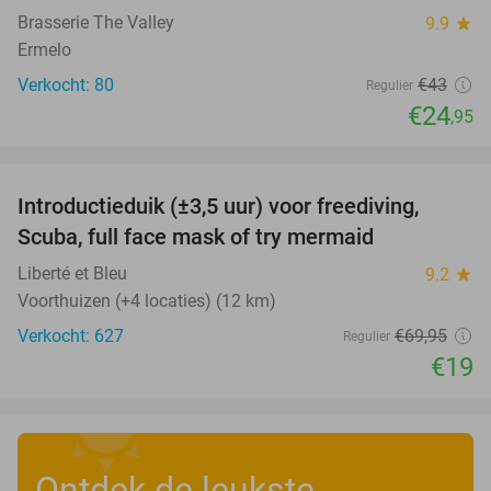
Brasserie The Valley
9.9
star
Ermelo
Verkocht: 80
€43
Regulier
€24
,95
favorite_border
Introductieduik (±3,5 uur) voor freediving,
73%
Scuba, full face mask of try mermaid
Liberté et Bleu
9.2
star
Voorthuizen (+4 locaties) (12 km)
Verkocht: 627
€69
,95
Regulier
€19
Ontdek de leukste