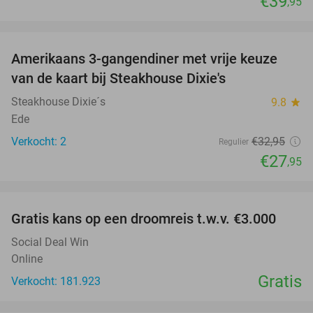
€39
,95
favorite_border
Amerikaans 3-gangendiner met vrije keuze
15%
NEW
van de kaart bij Steakhouse Dixie's
TODAY
Steakhouse Dixie´s
9.8
star
Ede
Verkocht: 2
€32
,95
Regulier
€27
,95
favorite_border
Gratis kans op een droomreis t.w.v. €3.000
Social Deal Win
Online
Gratis
Verkocht: 181.923