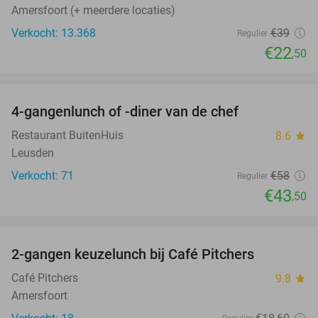
Amersfoort (+ meerdere locaties)
Verkocht: 13.368
€39
Regulier
€22
,50
favorite_border
4-gangenlunch of -diner van de chef
25%
Restaurant BuitenHuis
8.6
star
Leusden
Verkocht: 71
€58
Regulier
€43
,50
favorite_border
2-gangen keuzelunch bij Café Pitchers
36%
Café Pitchers
9.8
star
Amersfoort