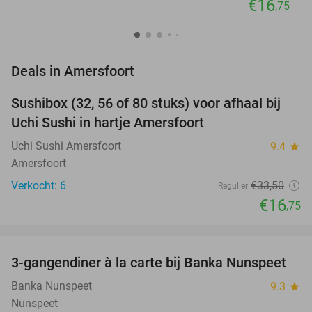
€16
,75
favorite_border
Deals in Amersfoort
Sushibox (32, 56 of 80 stuks) voor afhaal bij
50%
NEW
Uchi Sushi in hartje Amersfoort
TODAY
Uchi Sushi Amersfoort
9.4
star
Amersfoort
Verkocht: 6
€33
,50
Regulier
€16
,75
favorite_border
3-gangendiner à la carte bij Banka Nunspeet
53%
NEW
TODAY
Banka Nunspeet
9.3
star
Nunspeet