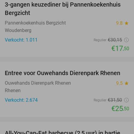
3-gangen keuzediner bij Pannenkoekenhuis
42%
Bergzicht
Pannenkoekenhuis Bergzicht
9.8
star
Woudenberg
Verkocht: 1.011
€30
,15
Regulier
€17
,50
favorite_border
Entree voor Ouwehands Dierenpark Rhenen
19%
Ouwehands Dierenpark Rhenen
9.5
star
Rhenen
Verkocht: 2.674
€31
,50
Regulier
€25
,50
favorite_border
All-You-Can-Eat barbecue (2,5 uur) in hartje