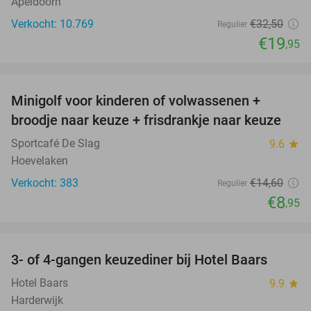
Apeldoorn
Verkocht: 10.769
€32
,50
Regulier
€19
,95
favorite_border
Minigolf voor kinderen of volwassenen +
39%
broodje naar keuze + frisdrankje naar keuze
Sportcafé De Slag
9.6
star
Hoevelaken
Verkocht: 383
€14
,60
Regulier
€8
,95
favorite_border
3- of 4-gangen keuzediner bij Hotel Baars
45%
Hotel Baars
9.9
star
Harderwijk