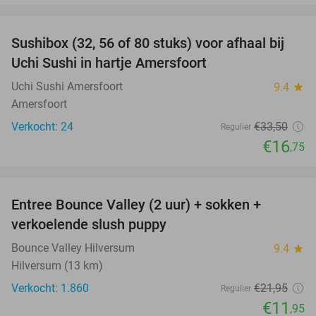
favorite_border
Sushibox (32, 56 of 80 stuks) voor afhaal bij
50%
Uchi Sushi in hartje Amersfoort
Uchi Sushi Amersfoort
9.4
star
Amersfoort
Verkocht: 24
€33
,50
Regulier
€16
,75
favorite_border
Entree Bounce Valley (2 uur) + sokken +
46%
verkoelende slush puppy
Bounce Valley Hilversum
9.4
star
Hilversum (13 km)
Verkocht: 1.860
€21
,95
Regulier
€11
,95