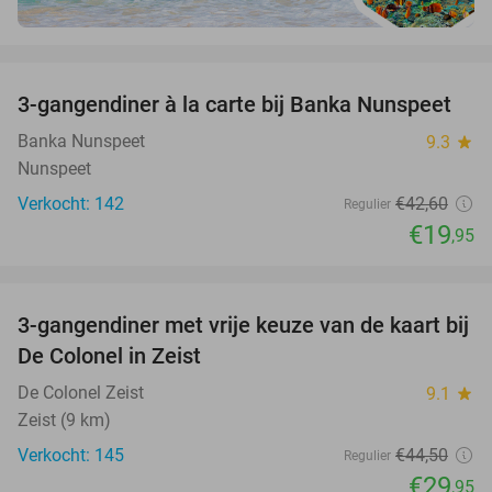
favorite_border
3-gangendiner à la carte bij Banka Nunspeet
53%
Banka Nunspeet
9.3
star
Nunspeet
Verkocht: 142
€42
,60
Regulier
€19
,95
favorite_border
3-gangendiner met vrije keuze van de kaart bij
33%
De Colonel in Zeist
De Colonel Zeist
9.1
star
Zeist (9 km)
Verkocht: 145
€44
,50
Regulier
€29
,95