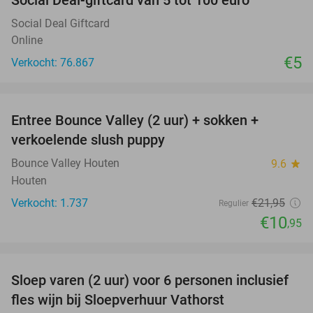
Social Deal-giftcard van 5 tot 100 euro
Social Deal Giftcard
Online
€5
Verkocht: 76.867
favorite_border
Entree Bounce Valley (2 uur) + sokken +
50%
verkoelende slush puppy
Bounce Valley Houten
9.6
star
Houten
Verkocht: 1.737
€21
,95
Regulier
€10
,95
favorite_border
Sloep varen (2 uur) voor 6 personen inclusief
41%
fles wijn bij Sloepverhuur Vathorst