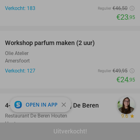
Verkocht: 183
€46
,50
Regulier
€23
,95
favorite_border
Workshop parfum maken (2 uur)
50%
Olie Atelier
Amersfoort
Verkocht: 127
€49
,95
Regulier
€24
,95
favorite_border
close
OPEN IN APP
4-gangen keuzediner bij De Beren
46%
Restaurant De Beren Houten
9.6
star
Houten
Uitverkocht!
Verkocht: 2.099
€47
,70
Regulier