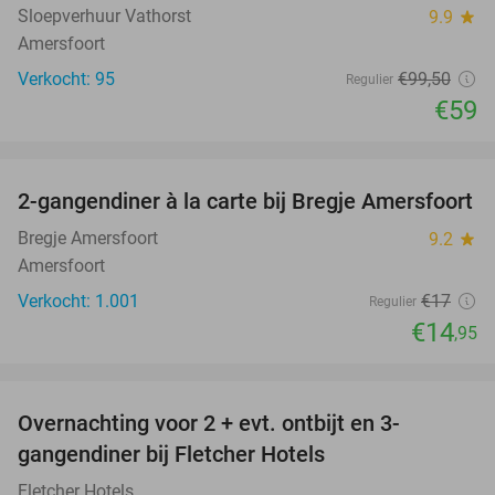
Sloepverhuur Vathorst
9.9
star
Amersfoort
Verkocht: 95
€99
,50
Regulier
€59
favorite_border
2-gangendiner à la carte bij Bregje Amersfoort
12%
Bregje Amersfoort
9.2
star
Amersfoort
Verkocht: 1.001
€17
Regulier
€14
,95
favorite_border
Overnachting voor 2 + evt. ontbijt en 3-
gangendiner bij Fletcher Hotels
Fletcher Hotels