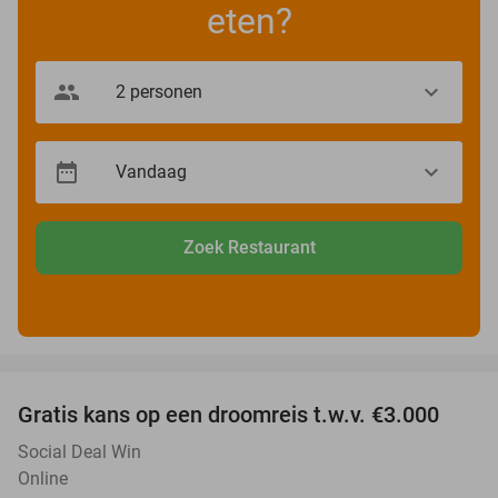
eten?
Zoek Restaurant
favorite_border
Gratis kans op een droomreis t.w.v. €3.000
Social Deal Win
Online