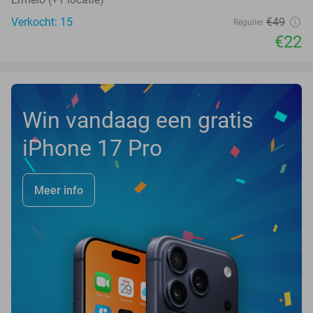
Verkocht: 15
€49
Regulier
€22
Win vandaag een gratis
iPhone 17 Pro
Meer info