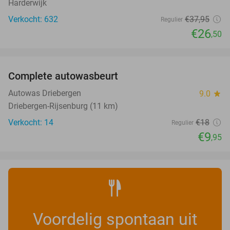
Harderwijk
Verkocht: 632
€37
,95
Regulier
€26
,50
favorite_border
Complete autowasbeurt
45%
NEW
TODAY
Autowas Driebergen
9.0
star
Driebergen-Rijsenburg (11 km)
Verkocht: 14
€18
Regulier
€9
,95
Voordelig spontaan uit