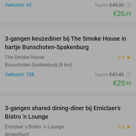
Verkocht: 45
€49
,30
Regulier
€26
,95
favorite_border
3-gangen keuzediner bij The Smoke House in
37%
hartje Bunschoten-Spakenburg
The Smoke House
9.9
star
Bunschoten-Spakenburg (8 km)
Verkocht: 158
€47
,40
Regulier
€29
,95
favorite_border
3-gangen shared dining-diner bij Emiclaer's
48%
Bistro 'n Lounge
Emiclaer´s Bistro ´n Lounge
9.3
star
Amersfoort