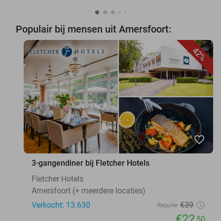
Populair bij mensen uit Amersfoort:
42%
favorite_border
3-gangendiner bij Fletcher Hotels
Fletcher Hotels
Amersfoort (+ meerdere locaties)
Verkocht: 13.630
€39
Regulier
€22
,50