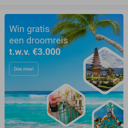
Win gratis
een droomreis
t.w.v. €3.000
Doe mee!