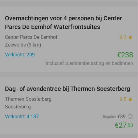
favorite_border
Overnachtingen voor 4 personen bij Center
Parcs De Eemhof Waterfrontsuites
Center Parcs De Eemhof
9.2
star
Zeewolde (9 km)
€238
Verkocht: 209
Inclusief toeristenbelasting en bedlinnen
favorite_border
Dag- of avondentree bij Thermen Soesterberg
29%
Thermen Soesterberg
9.5
star
Soesterberg
Verkocht: 4.187
€39
Regulier
€27
,50
favorite_border