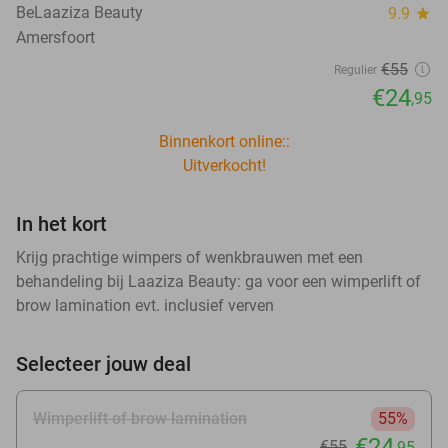
BeLaaziza Beauty
9.9
star
Amersfoort
€55
Regulier
€24
,95
Binnenkort online::
Uitverkocht!
In het kort
Krijg prachtige wimpers of wenkbrauwen met een
behandeling bij Laaziza Beauty: ga voor een wimperlift of
brow lamination evt. inclusief verven
Selecteer jouw deal
Wimperlift of brow lamination
55%
€24
€55
,95