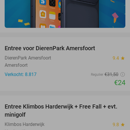
favorite_border
Entree voor DierenPark Amersfoort
24%
DierenPark Amersfoort
9.4
star
Amersfoort
Verkocht: 8.817
€31
,50
Regulier
€24
favorite_border
Entree Klimbos Harderwijk + Free Fall + evt.
30%
minigolf
Klimbos Harderwijk
9.8
star