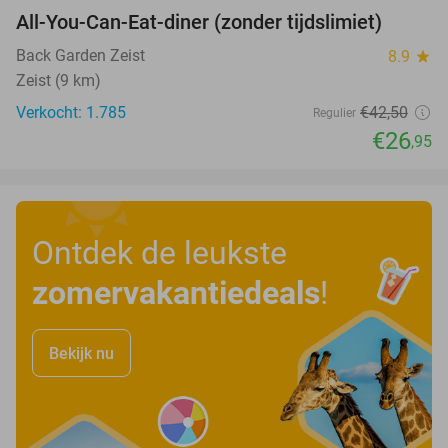
All-You-Can-Eat-diner (zonder tijdslimiet)
37%
Back Garden Zeist
8.9
star
Zeist (9 km)
Verkocht: 1.785
€42
,50
Regulier
€26
,95
Ontdek de leukste
zomervakantiedeals
!
Bekijk nu