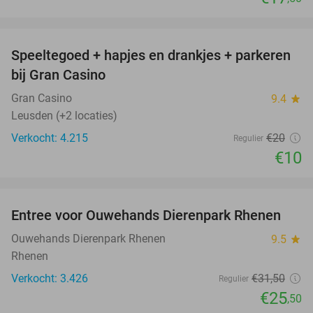
favorite_border
Speeltegoed + hapjes en drankjes + parkeren
50%
bij Gran Casino
Gran Casino
9.4
star
Leusden (+2 locaties)
Verkocht: 4.215
€20
Regulier
€10
favorite_border
Entree voor Ouwehands Dierenpark Rhenen
19%
Ouwehands Dierenpark Rhenen
9.5
star
Rhenen
Verkocht: 3.426
€31
,50
Regulier
€25
,50