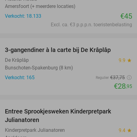
Amersfoort (+ meerdere locaties)
€45
Verkocht: 18.133
Excl. ca. €3 p.p.p.n. toeristenbelasting
favorite_border
3-gangendiner à la carte bij De Krâplâp
23%
De Krâplâp
9.9
star
Bunschoten-Spakenburg (8 km)
Verkocht: 165
€37
,75
Regulier
€28
,95
favorite_border
Entree Sprookjesweken Kinderpretpark
39%
Julianatoren
Kinderpretpark Julianatoren
9.4
star