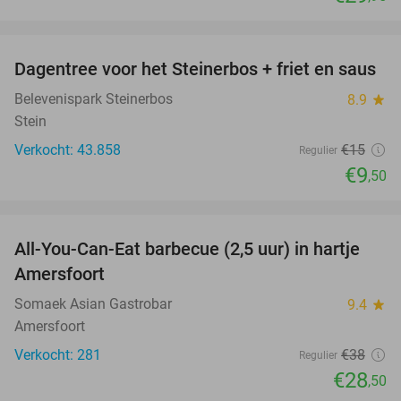
favorite_border
Dagentree voor het Steinerbos + friet en saus
37%
Belevenispark Steinerbos
8.9
star
Stein
Verkocht: 43.858
€15
Regulier
€9
,50
favorite_border
All-You-Can-Eat barbecue (2,5 uur) in hartje
25%
Amersfoort
Somaek Asian Gastrobar
9.4
star
Amersfoort
Verkocht: 281
€38
Regulier
€28
,50