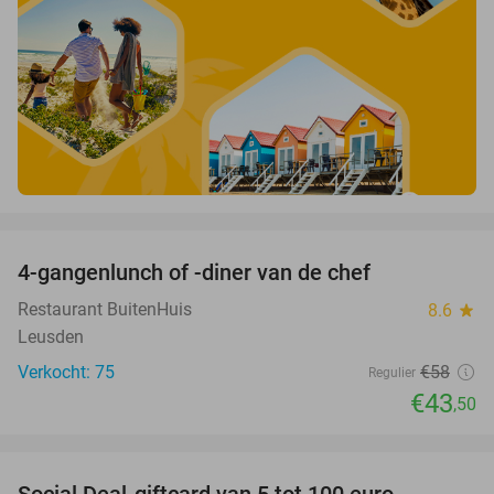
favorite_border
4-gangenlunch of -diner van de chef
25%
Restaurant BuitenHuis
8.6
star
Leusden
Verkocht: 75
€58
Regulier
€43
,50
favorite_border