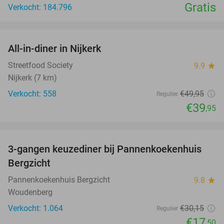
Gratis
Verkocht: 184.796
favorite_border
All-in-diner in Nijkerk
20%
Streetfood Society
9.9
star
Nijkerk (7 km)
Verkocht: 558
€49
,95
Regulier
€39
,95
favorite_border
3-gangen keuzediner bij Pannenkoekenhuis
42%
Bergzicht
Pannenkoekenhuis Bergzicht
9.8
star
Woudenberg
Verkocht: 1.064
€30
,15
Regulier
€17
,50