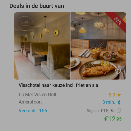
Deals in de buurt van
32%
favorite_border
Visschotel naar keuze incl. friet en sla
La-Mer Vis en Grill
8.9
star
Amersfoort
3 min.
directions_walk
Verkocht: 156
€18
,95
Regulier
€12
,95