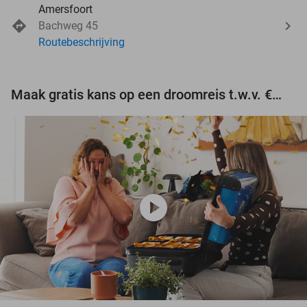
Amersfoort
Bachweg 45
Routebeschrijving
Maak gratis kans op een droomreis t.w.v. €3.000!
play_circle