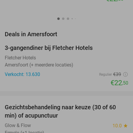
favorite_border
Deals in Amersfoort
3-gangendiner bij Fletcher Hotels
42%
Fletcher Hotels
Amersfoort (+ meerdere locaties)
Verkocht: 13.630
€39
Regulier
€22
,50
favorite_border
Gezichtsbehandeling naar keuze (30 of 60
55%
NEW
min) of acupunctuur
TODAY
Glow & Flow
10.0
star
Ermelo (+1 locatie)