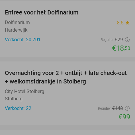
Entree voor het Dolfinarium
36%
Dolfinarium
8.5
star
Harderwijk
Verkocht: 20.701
€29
Regulier
€18
,50
favorite_border
Overnachting voor 2 + ontbijt + late check-out
33%
+ welkomstdrankje in Stolberg
City Hotel Stolberg
Stolberg
Verkocht: 22
€148
Regulier
€99
favorite_border