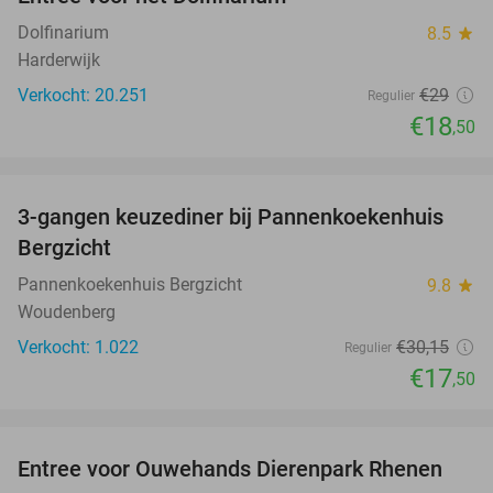
36%
Dolfinarium
8.5
star
Harderwijk
Verkocht: 20.251
€29
Regulier
€18
,50
favorite_border
3-gangen keuzediner bij Pannenkoekenhuis
42%
Bergzicht
Pannenkoekenhuis Bergzicht
9.8
star
Woudenberg
Verkocht: 1.022
€30
,15
Regulier
€17
,50
favorite_border
Entree voor Ouwehands Dierenpark Rhenen
19%