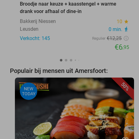
Broodje naar keuze + kaasstengel + warme
drank voor afhaal of dine-in
Bakkerij Niessen
10
star
Leusden
0 min.
directions_walk
Verkocht: 145
€12
,25
Regulier
€6
,95
Populair bij mensen uit Amersfoort:
50%
NEW
TODAY