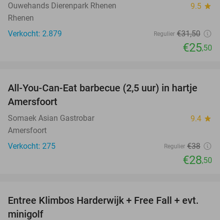
Ouwehands Dierenpark Rhenen
9.5
star
Rhenen
Verkocht: 2.879
€31
,50
Regulier
€25
,50
favorite_border
All-You-Can-Eat barbecue (2,5 uur) in hartje
25%
Amersfoort
Somaek Asian Gastrobar
9.4
star
Amersfoort
Verkocht: 275
€38
Regulier
€28
,50
favorite_border
Entree Klimbos Harderwijk + Free Fall + evt.
30%
minigolf