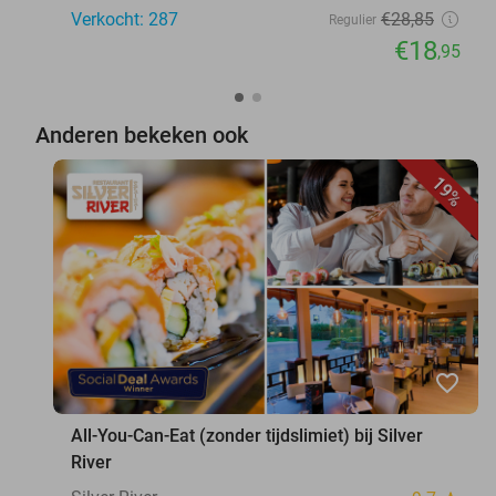
Verkocht: 287
€28
,85
Regulier
€18
,95
Anderen bekeken ook
19%
favorite_border
All-You-Can-Eat (zonder tijdslimiet) bij Silver
River