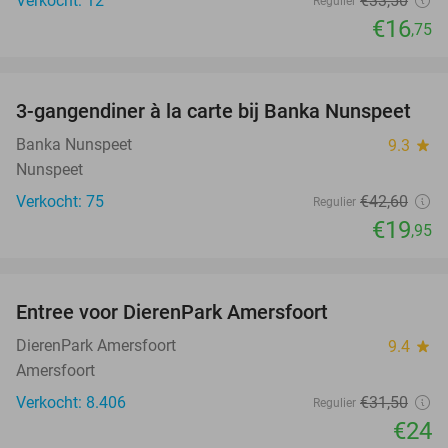
Verkocht: 12
€33
,50
Regulier
€16
,75
favorite_border
3-gangendiner à la carte bij Banka Nunspeet
53%
NEW
TODAY
Banka Nunspeet
9.3
star
Nunspeet
Verkocht: 75
€42
,60
Regulier
€19
,95
favorite_border
Entree voor DierenPark Amersfoort
24%
DierenPark Amersfoort
9.4
star
Amersfoort
Verkocht: 8.406
€31
,50
Regulier
€24