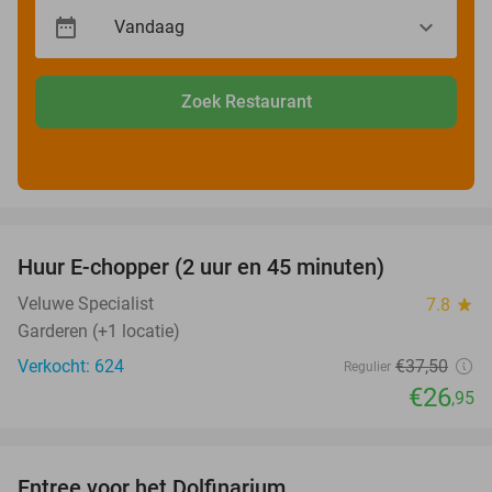
Zoek Restaurant
favorite_border
Huur E-chopper (2 uur en 45 minuten)
28%
Veluwe Specialist
7.8
star
Garderen (+1 locatie)
Verkocht: 624
€37
,50
Regulier
€26
,95
favorite_border
Entree voor het Dolfinarium