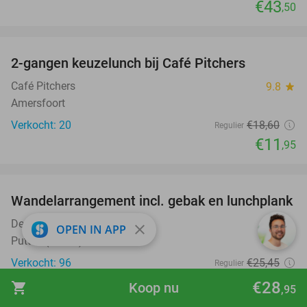
€43
,50
favorite_border
2-gangen keuzelunch bij Café Pitchers
36%
Café Pitchers
9.8
star
Amersfoort
Verkocht: 20
€18
,60
Regulier
€11
,95
favorite_border
Wandelarrangement incl. gebak en lunchplank
33%
De Aker
10.0
star
close
OPEN IN APP
Putten (15 km)
Verkocht: 96
€25
,45
Regulier
€16
,95
€28
shopping_cart
Koop nu
,95
favorite_border