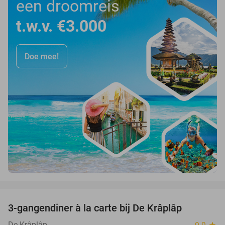
een droomreis
t.w.v. €3.000
Doe mee!
favorite_border
3-gangendiner à la carte bij De Krâplâp
23%
De Krâplâp