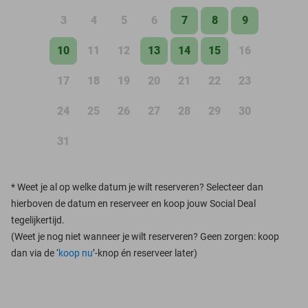
3
4
5
6
7
8
9
10
11
12
13
14
15
16
17
18
19
20
21
22
23
24
25
26
27
28
29
30
31
*
Weet je al op welke datum je wilt reserveren? Selecteer dan
hierboven de datum en reserveer en koop jouw Social Deal
tegelijkertijd.
(Weet je nog niet wanneer je wilt reserveren? Geen zorgen: koop
dan via de ‘
koop nu
’-knop én reserveer later)