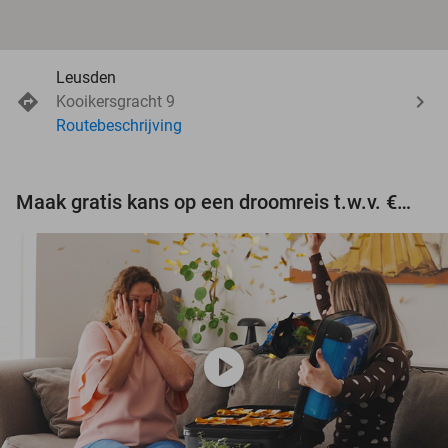
Leusden
Kooikersgracht 9
Routebeschrijving
Maak gratis kans op een droomreis t.w.v. €3.000!
play_circle