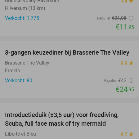
Bounce Valley Hilversum
9.4
star
Hilversum (13 km)
Verkocht: 1.775
€21
,95
Regulier
€11
,95
favorite_border
3-gangen keuzediner bij Brasserie The Valley
42%
Brasserie The Valley
9.9
star
Ermelo
Verkocht: 80
€43
Regulier
€24
,95
favorite_border
Introductieduik (±3,5 uur) voor freediving,
73%
Scuba, full face mask of try mermaid
Liberté et Bleu
9.2
star