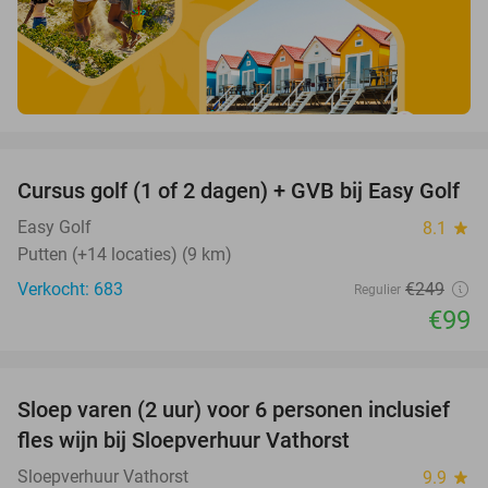
favorite_border
Cursus golf (1 of 2 dagen) + GVB bij Easy Golf
60%
Easy Golf
8.1
star
Putten (+14 locaties) (9 km)
Verkocht: 683
€249
Regulier
€99
favorite_border
Sloep varen (2 uur) voor 6 personen inclusief
41%
fles wijn bij Sloepverhuur Vathorst
Sloepverhuur Vathorst
9.9
star