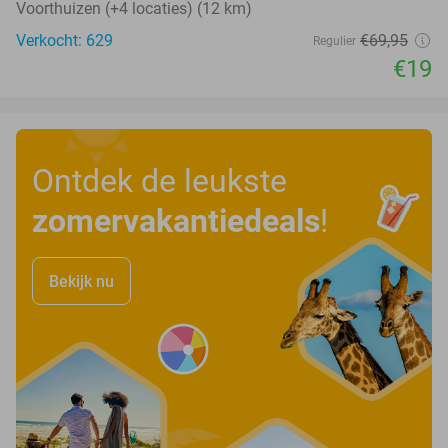
Voorthuizen (+4 locaties) (12 km)
Verkocht: 629
€69
,95
Regulier
€19
Ontdek de leukste
zomervakantiedeals
!
Bekijk nu