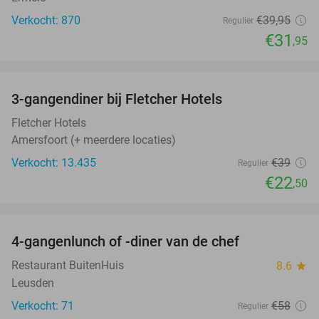
Verkocht: 870
€39
,95
Regulier
€31
,95
favorite_border
3-gangendiner bij Fletcher Hotels
42%
Fletcher Hotels
Amersfoort (+ meerdere locaties)
Verkocht: 13.435
€39
Regulier
€22
,50
favorite_border
4-gangenlunch of -diner van de chef
25%
Restaurant BuitenHuis
8.6
star
Leusden
Verkocht: 71
€58
Regulier