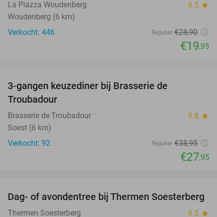
La Piazza Woudenberg
9.5
star
Woudenberg (6 km)
Verkocht: 446
€28
,90
Regulier
€19
,95
favorite_border
3-gangen keuzediner bij Brasserie de
28%
Troubadour
Brasserie de Troubadour
9.8
star
Soest (6 km)
Verkocht: 92
€38
,95
Regulier
€27
,95
favorite_border
Dag- of avondentree bij Thermen Soesterberg
29%
Thermen Soesterberg
9.5
star