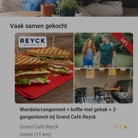
Vaak samen gekocht
34%
favorite_border
Wandelarrangement + koffie met gebak + 2-
gangenlunch bij Grand Café Reyck
Grand Café Reyck
9.7
star
Doorn (11 km)