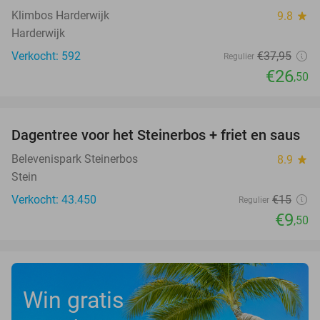
Klimbos Harderwijk
9.8
star
Harderwijk
Verkocht: 592
€37
,95
Regulier
€26
,50
favorite_border
Dagentree voor het Steinerbos + friet en saus
37%
Belevenispark Steinerbos
8.9
star
Stein
Verkocht: 43.450
€15
Regulier
€9
,50
Win gratis