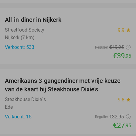
favorite_border
All-in-diner in Nijkerk
20%
Streetfood Society
9.9
star
Nijkerk (7 km)
Verkocht: 533
€49
,95
Regulier
€39
,95
favorite_border
Amerikaans 3-gangendiner met vrije keuze
15%
NEW
van de kaart bij Steakhouse Dixie's
TODAY
Steakhouse Dixie´s
9.8
star
Ede
Verkocht: 15
€32
,95
Regulier
€27
,95
favorite_border