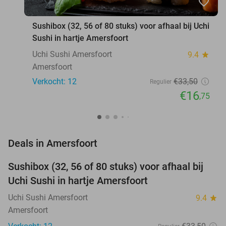
favorite_border
Sushibox (32, 56 of 80 stuks) voor afhaal bij Uchi
Sushi in hartje Amersfoort
Uchi Sushi Amersfoort
9.4
star
Amersfoort
Verkocht: 12
€33
,50
Regulier
€16
,75
favorite_border
Deals in Amersfoort
Sushibox (32, 56 of 80 stuks) voor afhaal bij
50%
NEW
Uchi Sushi in hartje Amersfoort
TODAY
Uchi Sushi Amersfoort
9.4
star
Amersfoort