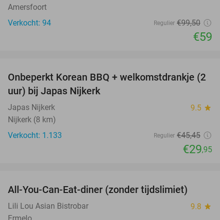
Amersfoort
Verkocht: 94
€99
,50
Regulier
€59
favorite_border
Onbeperkt Korean BBQ + welkomstdrankje (2
34%
uur) bij Japas Nijkerk
Japas Nijkerk
9.5
star
Nijkerk (8 km)
Verkocht: 1.133
€45
,45
Regulier
€29
,95
favorite_border
All-You-Can-Eat-diner (zonder tijdslimiet)
20%
Lili Lou Asian Bistrobar
9.8
star
Ermelo