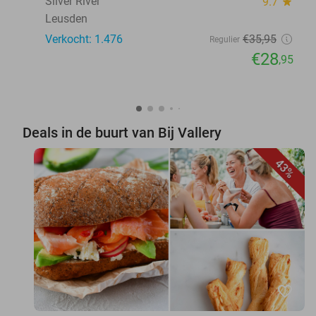
Silver River
9.7
star
Leusden
Verkocht: 1.476
€35
,95
Regulier
€28
,95
Deals in de buurt van Bij Vallery
43%
favorite_border