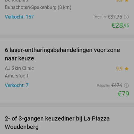
9.9
star
Bunschoten-Spakenburg (8 km)
Verkocht: 157
€37
,75
Regulier
€28
,95
favorite_border
6 laser-ontharingsbehandelingen voor zone
83%
naar keuze
AJ Skin Clinic
9.9
star
Amersfoort
Verkocht: 7
€474
Regulier
€79
favorite_border
2- of 3-gangen keuzediner bij La Piazza
31%
Woudenberg