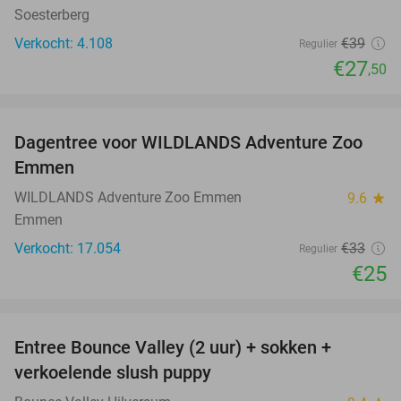
Soesterberg
Verkocht: 4.108
€39
Regulier
€27
,50
favorite_border
Dagentree voor WILDLANDS Adventure Zoo
24%
Emmen
WILDLANDS Adventure Zoo Emmen
9.6
star
Emmen
Verkocht: 17.054
€33
Regulier
€25
favorite_border
Entree Bounce Valley (2 uur) + sokken +
46%
verkoelende slush puppy