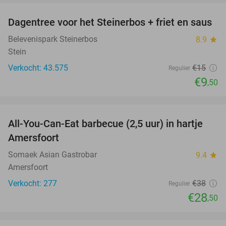
Dagentree voor het Steinerbos + friet en saus
37%
Belevenispark Steinerbos
8.9
star
Stein
Verkocht: 43.575
€15
Regulier
€9
,50
favorite_border
All-You-Can-Eat barbecue (2,5 uur) in hartje
25%
Amersfoort
Somaek Asian Gastrobar
9.4
star
Amersfoort
Verkocht: 277
€38
Regulier
€28
,50
favorite_border