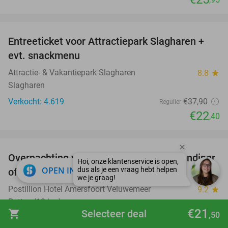
favorite_border
Entreeticket voor Attractiepark Slagharen +
41%
evt. snackmenu
Attractie- & Vakantiepark Slagharen
8.8
star
Slagharen
Verkocht: 4.619
€37
,90
Regulier
€22
,40
favorite_border
Overnachting voor 2 + ontbijt + 3-gangendiner
close
OPEN IN APP
of dagentree spa aan het Veluwemeer
Postillion Hotel Amersfoort Veluwemeer
9.2
star
Putten (12 km)
€21
shopping_cart
Selecteer deal
,50
€125
Verkocht: 366