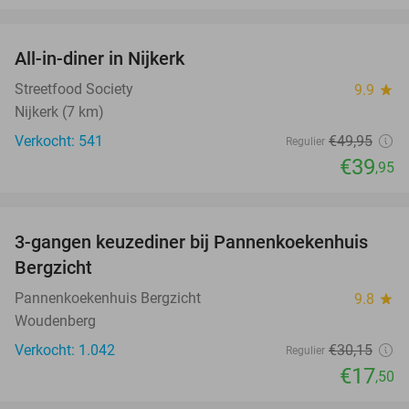
favorite_border
All-in-diner in Nijkerk
20%
Streetfood Society
9.9
star
Nijkerk (7 km)
Verkocht: 541
€49
,95
Regulier
€39
,95
favorite_border
3-gangen keuzediner bij Pannenkoekenhuis
42%
Bergzicht
Pannenkoekenhuis Bergzicht
9.8
star
Woudenberg
Verkocht: 1.042
€30
,15
Regulier
€17
,50
favorite_border