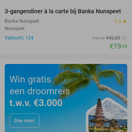
3-gangendiner à la carte bij Banka Nunspeet
53%
Banka Nunspeet
9.3
star
Nunspeet
Verkocht: 124
€42
,60
Regulier
€19
,95
Win gratis
een droomreis
t.w.v. €3.000
Doe mee!