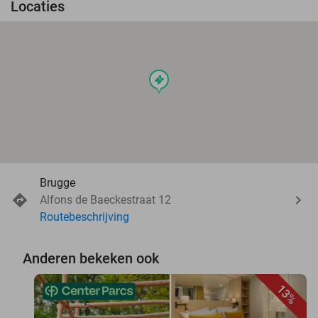
Locaties
events
Brugge
Alfons de Baeckestraat 12
Routebeschrijving
Anderen bekeken ook
13%