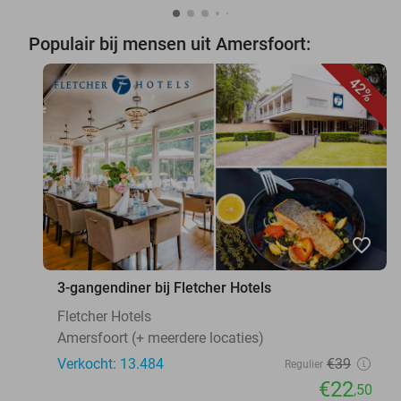
Populair bij mensen uit Amersfoort:
42%
favorite_border
3-gangendiner bij Fletcher Hotels
Fletcher Hotels
Amersfoort (+ meerdere locaties)
Verkocht: 13.484
€39
Regulier
€22
,50