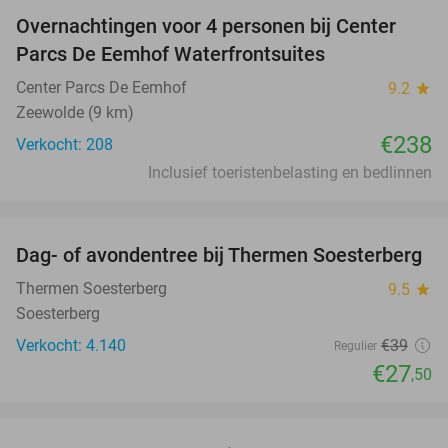
Overnachtingen voor 4 personen bij Center
Parcs De Eemhof Waterfrontsuites
Center Parcs De Eemhof
9.2
star
Zeewolde (9 km)
€238
Verkocht: 208
Inclusief toeristenbelasting en bedlinnen
favorite_border
Dag- of avondentree bij Thermen Soesterberg
29%
Thermen Soesterberg
9.5
star
Soesterberg
Verkocht: 4.140
€39
Regulier
€27
,50
favorite_border