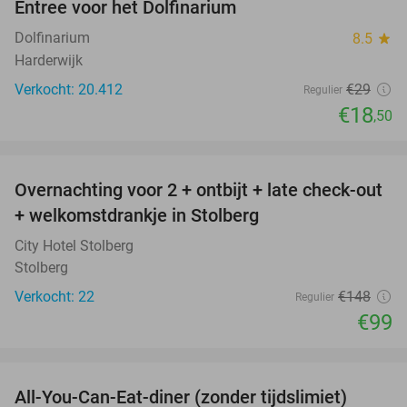
Entree voor het Dolfinarium
36%
Dolfinarium
8.5
star
Harderwijk
Verkocht: 20.412
€29
Regulier
€18
,50
favorite_border
Overnachting voor 2 + ontbijt + late check-out
33%
+ welkomstdrankje in Stolberg
City Hotel Stolberg
Stolberg
Verkocht: 22
€148
Regulier
€99
favorite_border
All-You-Can-Eat-diner (zonder tijdslimiet)
37%