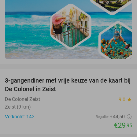
favorite_border
3-gangendiner met vrije keuze van de kaart bij
33%
De Colonel in Zeist
De Colonel Zeist
9.0
star
Zeist (9 km)
Verkocht: 142
€44
,50
Regulier
€29
,95
favorite_border