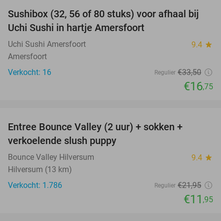
Sushibox (32, 56 of 80 stuks) voor afhaal bij
50%
Uchi Sushi in hartje Amersfoort
Uchi Sushi Amersfoort
9.4
star
Amersfoort
Verkocht: 16
€33
,50
Regulier
€16
,75
favorite_border
Entree Bounce Valley (2 uur) + sokken +
46%
verkoelende slush puppy
Bounce Valley Hilversum
9.4
star
Hilversum (13 km)
Verkocht: 1.786
€21
,95
Regulier
€11
,95
favorite_border