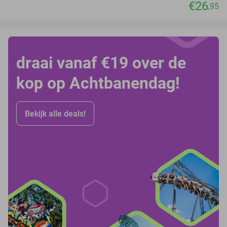
€26
,95
draai vanaf €19 over de
kop op Achtbanendag!
Bekijk alle deals!