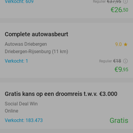
Verkocht: 609
€37
,95
Regulier
€26
,50
favorite_border
Complete autowasbeurt
45%
NEW
TODAY
Autowas Driebergen
9.0
star
Driebergen-Rijsenburg (11 km)
Verkocht: 1
€18
Regulier
€9
,95
favorite_border
Gratis kans op een droomreis t.w.v. €3.000
Social Deal Win
Online
Gratis
Verkocht: 183.473