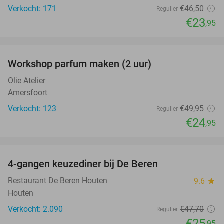
Verkocht: 171
€46
,50
Regulier
€23
,95
favorite_border
Workshop parfum maken (2 uur)
50%
Olie Atelier
Amersfoort
Verkocht: 123
€49
,95
Regulier
€24
,95
favorite_border
4-gangen keuzediner bij De Beren
46%
Restaurant De Beren Houten
9.6
star
Houten
Verkocht: 2.090
€47
,70
Regulier
€25
,95