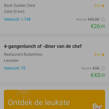
Back Garden Zeist
9.0
star
Zeist (9 km)
Verkocht: 1.748
€42
,50
Regulier
€26
,95
favorite_border
4-gangenlunch of -diner van de chef
25%
Restaurant BuitenHuis
8.6
star
Leusden
Verkocht: 75
€58
Regulier
€43
,50
Ontdek de leukste