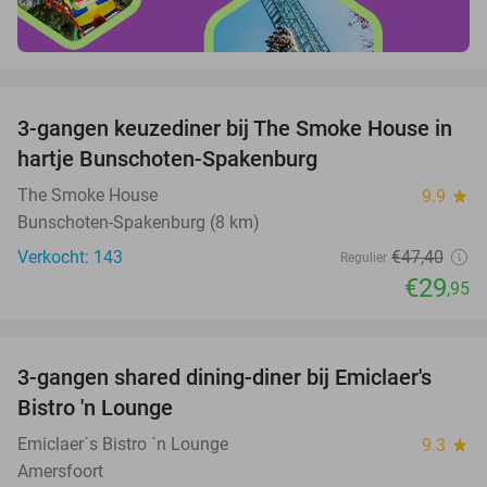
favorite_border
3-gangen keuzediner bij The Smoke House in
37%
hartje Bunschoten-Spakenburg
The Smoke House
9.9
star
Bunschoten-Spakenburg (8 km)
Verkocht: 143
€47
,40
Regulier
€29
,95
favorite_border
3-gangen shared dining-diner bij Emiclaer's
48%
Bistro 'n Lounge
Emiclaer´s Bistro ´n Lounge
9.3
star
Amersfoort