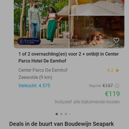
favorite_border
1 of 2 overnachting(en) voor 2 + ontbijt in Center
Parcs Hotel De Eemhof
Center Parcs De Eemhof
9.2
star
Zeewolde (9 km)
Verkocht: 4.575
€137
Regulier
€119
Inclusief alle bijkomende kosten
Deals in de buurt van Boudewijn Seapark