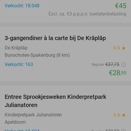
€45
Verkocht: 18.048
Excl. ca. €3 p.p.p.n. toeristenbelasting
favorite_border
3-gangendiner à la carte bij De Krâplâp
23%
De Krâplâp
9.9
star
Bunschoten-Spakenburg (8 km)
Verkocht: 163
€37
,75
Regulier
€28
,95
favorite_border
Entree Sprookjesweken Kinderpretpark
39%
Julianatoren
Kinderpretpark Julianatoren
9.4
star
Apeldoorn