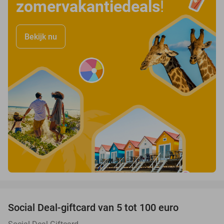
zomervakantiedeals
!
Bekijk nu
favorite_border
Social Deal-giftcard van 5 tot 100 euro