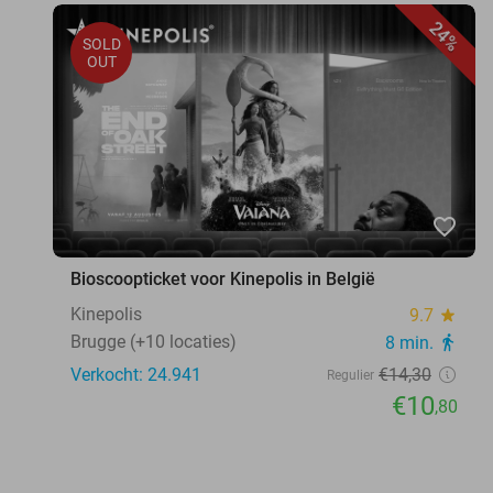
24%
SOLD
OUT
favorite_border
Bioscoopticket voor Kinepolis in België
Kinepolis
9.7
star
Brugge (+10 locaties)
8 min.
directions_walk
Verkocht: 24.941
€14
,30
Regulier
€10
,80