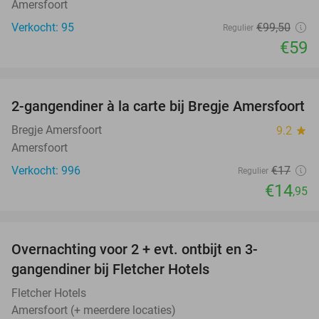
Amersfoort
Verkocht: 95
€99
,50
Regulier
€59
favorite_border
2-gangendiner à la carte bij Bregje Amersfoort
12%
Bregje Amersfoort
9.2
star
Amersfoort
Verkocht: 996
€17
Regulier
€14
,95
favorite_border
Overnachting voor 2 + evt. ontbijt en 3-
gangendiner bij Fletcher Hotels
Fletcher Hotels
Amersfoort (+ meerdere locaties)