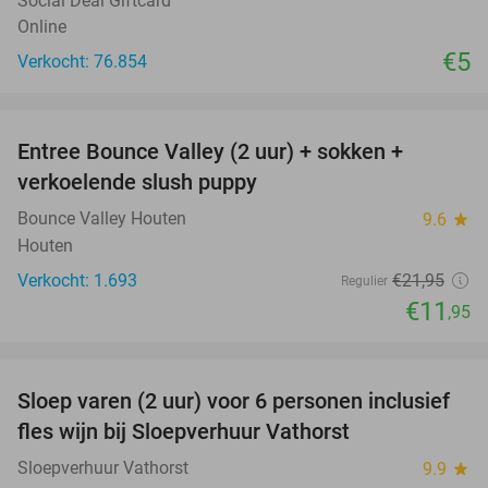
Social Deal Giftcard
Online
€5
Verkocht: 76.854
favorite_border
Entree Bounce Valley (2 uur) + sokken +
46%
verkoelende slush puppy
Bounce Valley Houten
9.6
star
Houten
Verkocht: 1.693
€21
,95
Regulier
€11
,95
favorite_border
Sloep varen (2 uur) voor 6 personen inclusief
41%
fles wijn bij Sloepverhuur Vathorst
Sloepverhuur Vathorst
9.9
star