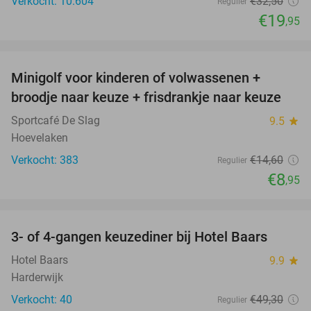
Verkocht: 10.604
€32
,50
Regulier
€19
,95
favorite_border
Minigolf voor kinderen of volwassenen +
39%
broodje naar keuze + frisdrankje naar keuze
Sportcafé De Slag
9.5
star
Hoevelaken
Verkocht: 383
€14
,60
Regulier
€8
,95
favorite_border
3- of 4-gangen keuzediner bij Hotel Baars
45%
Hotel Baars
9.9
star
Harderwijk
Verkocht: 40
€49
,30
Regulier