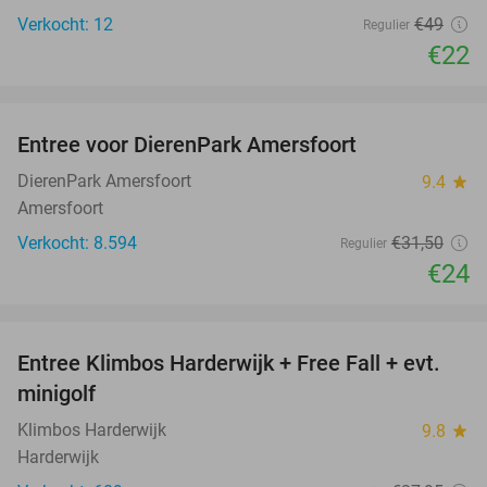
Verkocht: 12
€49
Regulier
€22
favorite_border
Entree voor DierenPark Amersfoort
24%
DierenPark Amersfoort
9.4
star
Amersfoort
Verkocht: 8.594
€31
,50
Regulier
€24
favorite_border
Entree Klimbos Harderwijk + Free Fall + evt.
30%
minigolf
Klimbos Harderwijk
9.8
star
Harderwijk