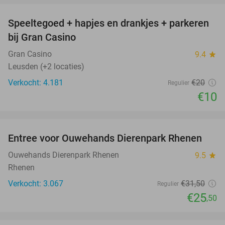
Speeltegoed + hapjes en drankjes + parkeren
50%
bij Gran Casino
Gran Casino
9.4
star
Leusden (+2 locaties)
Verkocht: 4.181
€20
Regulier
€10
favorite_border
Entree voor Ouwehands Dierenpark Rhenen
19%
Ouwehands Dierenpark Rhenen
9.5
star
Rhenen
Verkocht: 3.067
€31
,50
Regulier
€25
,50
favorite_border