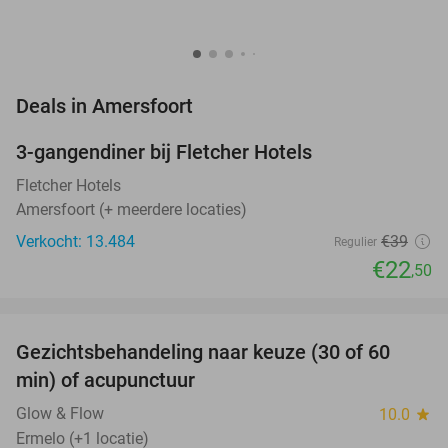
favorite_border
Deals in Amersfoort
3-gangendiner bij Fletcher Hotels
42%
Fletcher Hotels
Amersfoort (+ meerdere locaties)
Verkocht: 13.484
€39
Regulier
€22
,50
favorite_border
Gezichtsbehandeling naar keuze (30 of 60
55%
NEW
min) of acupunctuur
TODAY
Glow & Flow
10.0
star
Ermelo (+1 locatie)