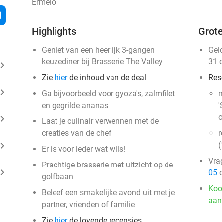
Ermelo
l
Highlights
Grote
Geniet van een heerlijk 3-gangen
Gel
keuzediner bij Brasserie The Valley
31 
ard_arrow_right
Zie
hier
de inhoud van de deal
Res
ard_arrow_right
Ga bijvoorbeeld voor gyoza's, zalmfilet
n
en gegrilde ananas
'
o
ard_arrow_right
Laat je culinair verwennen met de
creaties van de chef
r
ard_arrow_right
(
Er is voor ieder wat wils!
Vra
Prachtige brasserie met uitzicht op de
ard_arrow_right
05
o
golfbaan
Koo
Beleef een smakelijke avond uit met je
aan
partner, vrienden of familie
Zie
hier
de lovende recensies