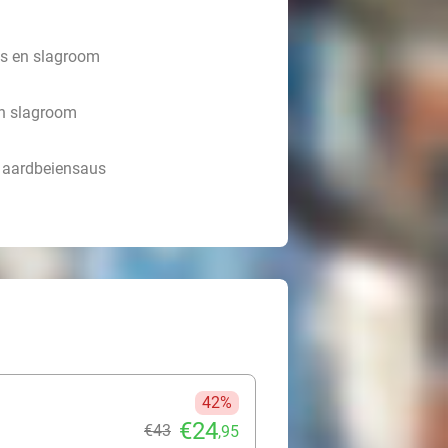
aus en slagroom
en slagroom
en aardbeiensaus
42%
€24
€43
,95