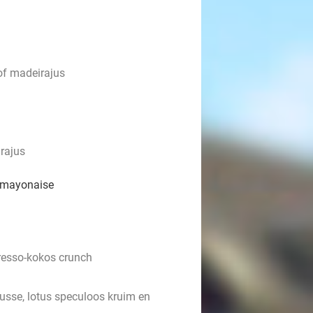
of madeirajus
rajus
t mayonaise
resso-kokos crunch
sse, lotus speculoos kruim en