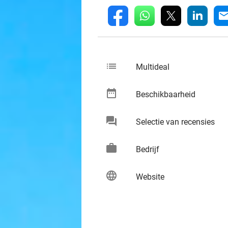
whatsapp
linkedin
fb
mai
list
keybo
Multideal
date_range
keybo
Beschikbaarheid
chat
keybo
Selectie van recensies
work
keybo
Bedrijf
language
keybo
Website