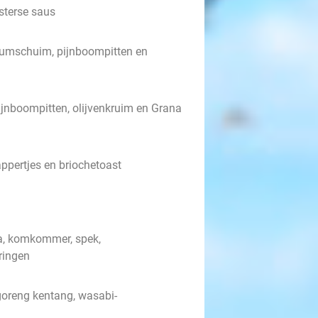
terse saus
icumschuim, pijnboompitten en
ijnboompitten, olijvenkruim en Grana
pertjes en briochetoast
sa, komkommer, spek,
ringen
 goreng kentang, wasabi-