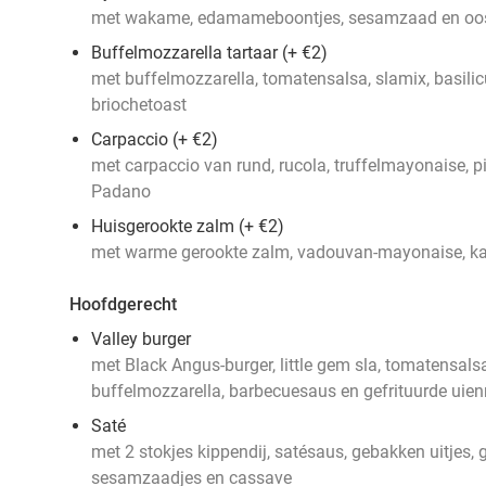
met wakame, edamameboontjes, sesamzaad en oos
Buffelmozzarella tartaar (+ €2)
met buffelmozzarella, tomatensalsa, slamix, basil
briochetoast
Carpaccio (+ €2)
met carpaccio van rund, rucola, truffelmayonaise, p
Padano
Huisgerookte zalm (+ €2)
met warme gerookte zalm, vadouvan-mayonaise, kap
Hoofdgerecht
Valley burger
met Black Angus-burger, little gem sla, tomatensal
buffelmozzarella, barbecuesaus en gefrituurde uien
Saté
met 2 stokjes kippendij, satésaus, gebakken uitjes,
sesamzaadjes en cassave