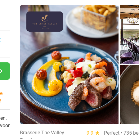
:
gate_next
e
!
den.
 voor
Brasserie The Valley
9.9
star
Perfect • 735 b