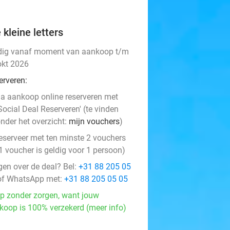
 kleine letters
dig vanaf moment van aankoop t/m
okt 2026
erveren:
a aankoop online reserveren met
Social Deal Reserveren' (te vinden
nder het overzicht:
mijn vouchers
)
eserveer met ten minste 2 vouchers
1 voucher is geldig voor 1 persoon)
gen over de deal? Bel:
+31 88 205 05
f WhatsApp met:
+31 88 205 05 05
p zonder zorgen, want jouw
koop is 100% verzekerd (meer info)