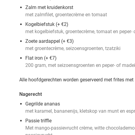
Zalm met kruidenkorst
met zalmfilet, groentecrème en tomaat
Kogelbiefstuk (+ €2)
met kogelbiefstuk, groentecrème, tomaat en peper- 
Zoete aardappel (+ €3)
met groentecrème, seizoensgroenten, tzatziki
Flat iron
(+ €7)
200 gram, met seizoensgroenten en peper- of madei
Alle hoofdgerechten worden geserveerd met frites me
Nagerecht
Gegrilde ananas
met karamel, bananenijs, kletskop van munt en esp
Passie triffle
Met mango-passievrucht crème, witte chocolademou