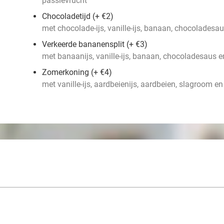
passievrucht
Chocoladetijd (+ €2)
met chocolade-ijs, vanille-ijs, banaan, chocolades
Verkeerde bananensplit (+ €3)
met banaanijs, vanille-ijs, banaan, chocoladesaus 
Zomerkoning (+ €4)
met vanille-ijs, aardbeienijs, aardbeien, slagroom 