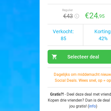
Regulier
€24
€43
,95
Verkocht:
Korting
85
42%
shopping_cart
Selecteer deal
navi
Dagelijks om middernacht nieuw
Social Deals. Wees snel, op = op
Gratis?!
- Deel deze deal met vrien
Kopen drie vrienden? Dan is de deal
jou gratis! (
info
)