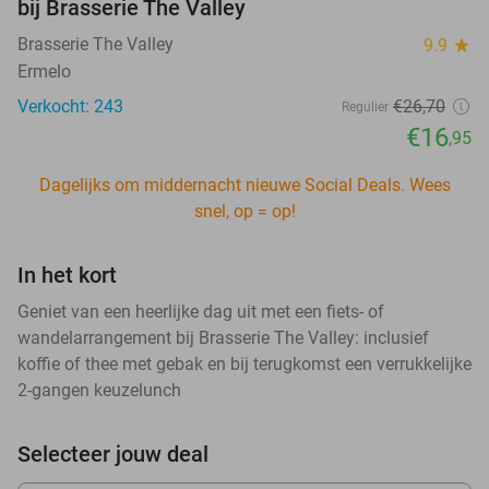
bij Brasserie The Valley
Brasserie The Valley
9.9
star
Ermelo
Verkocht: 243
€26
,70
Regulier
€16
,95
Dagelijks om middernacht nieuwe Social Deals. Wees
snel, op = op!
In het kort
Geniet van een heerlijke dag uit met een fiets- of
wandelarrangement bij Brasserie The Valley: inclusief
koffie of thee met gebak en bij terugkomst een verrukkelijke
2-gangen keuzelunch
Selecteer jouw deal