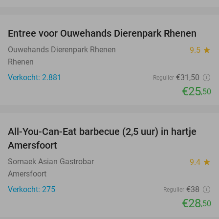
favorite_border
Entree voor Ouwehands Dierenpark Rhenen
19%
Ouwehands Dierenpark Rhenen
9.5
star
Rhenen
Verkocht: 2.881
€31
,50
Regulier
€25
,50
favorite_border
All-You-Can-Eat barbecue (2,5 uur) in hartje
25%
Amersfoort
Somaek Asian Gastrobar
9.4
star
Amersfoort
Verkocht: 275
€38
Regulier
€28
,50