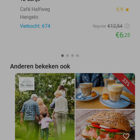
Café Halfweg
9.9
star
Hengelo
Verkocht: 674
€12
,54
Regulier
€6
,25
Anderen bekeken ook
33%
favorite_border