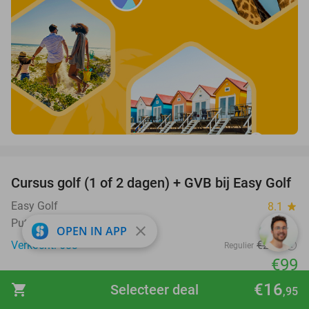
favorite_border
Cursus golf (1 of 2 dagen) + GVB bij Easy Golf
60%
Easy Golf
8.1
star
Putten (+14 locaties) (9 km)
close
OPEN IN APP
Verkocht: 683
€249
Regulier
€99
favorite_border
€16
shopping_cart
Selecteer deal
,95