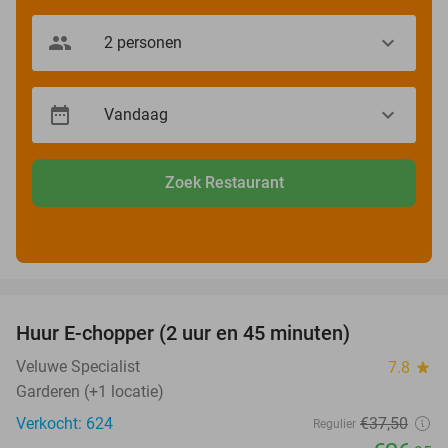
Zoek Restaurant
favorite_border
Huur E-chopper (2 uur en 45 minuten)
28%
Veluwe Specialist
7.8
star
Garderen (+1 locatie)
Verkocht: 624
€37
,50
Regulier