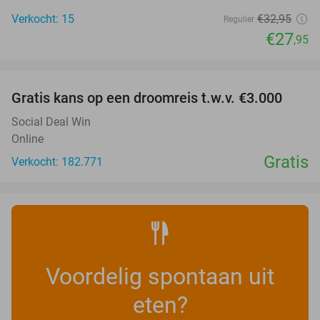
Verkocht: 15
€32
,95
Regulier
€27
,95
favorite_border
Gratis kans op een droomreis t.w.v. €3.000
Social Deal Win
Online
Gratis
Verkocht: 182.771
Voordelig spontaan uit
eten?