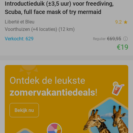
Introductieduik (±3,5 uur) voor freediving,
73%
Scuba, full face mask of try mermaid
Liberté et Bleu
9.2
star
Voorthuizen (+4 locaties) (12 km)
Verkocht: 629
€69
,95
Regulier
€19
Ontdek de leukste
zomervakantiedeals
!
Bekijk nu