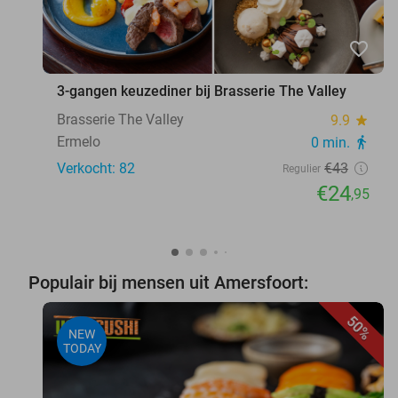
favorite_border
3-gangen keuzediner bij Brasserie The Valley
Brasserie The Valley
9.9
star
Ermelo
0 min.
directions_walk
Verkocht: 82
€43
Regulier
€24
,95
Populair bij mensen uit Amersfoort:
50%
NEW
TODAY