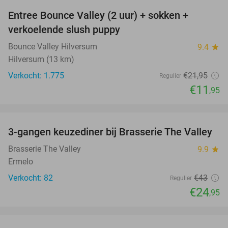
Entree Bounce Valley (2 uur) + sokken +
46%
verkoelende slush puppy
Bounce Valley Hilversum
9.4
star
Hilversum (13 km)
Verkocht: 1.775
€21
,95
Regulier
€11
,95
favorite_border
3-gangen keuzediner bij Brasserie The Valley
42%
Brasserie The Valley
9.9
star
Ermelo
Verkocht: 82
€43
Regulier
€24
,95
favorite_border