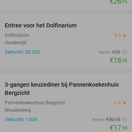
€26
,95
favorite_border
Entree voor het Dolfinarium
36%
Dolfinarium
8.5
star
Harderwijk
Verkocht: 20.253
€29
Regulier
€18
,50
favorite_border
3-gangen keuzediner bij Pannenkoekenhuis
42%
Bergzicht
Pannenkoekenhuis Bergzicht
9.8
star
Woudenberg
Verkocht: 1.024
€30
,15
Regulier
€17
,50