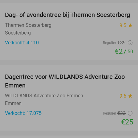
Dag- of avondentree bij Thermen Soesterberg
29%
Thermen Soesterberg
9.5
star
Soesterberg
Verkocht: 4.110
€39
Regulier
€27
,50
favorite_border
Dagentree voor WILDLANDS Adventure Zoo
24%
Emmen
WILDLANDS Adventure Zoo Emmen
9.6
star
Emmen
Verkocht: 17.075
€33
Regulier
€25
favorite_border