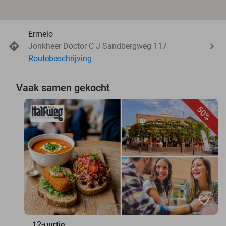
Ermelo
Jonkheer Doctor C J Sandbergweg 117
Routebeschrijving
Vaak samen gekocht
50%
favorite_border
12-uurtje