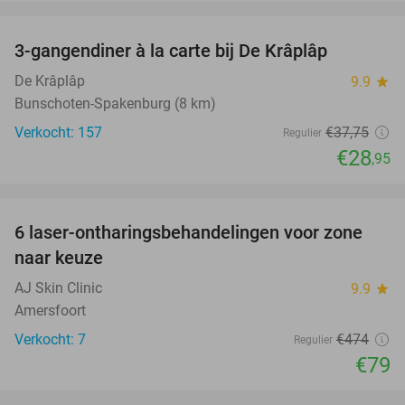
favorite_border
3-gangendiner à la carte bij De Krâplâp
23%
De Krâplâp
9.9
star
Bunschoten-Spakenburg (8 km)
Verkocht: 157
€37
,75
Regulier
€28
,95
favorite_border
6 laser-ontharingsbehandelingen voor zone
83%
naar keuze
AJ Skin Clinic
9.9
star
Amersfoort
Verkocht: 7
€474
Regulier
€79
favorite_border