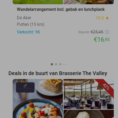
Wandelarrangement incl. gebak en lunchplank
De Aker
10.0
star
Putten (15 km)
Verkocht: 96
€25
,45
Regulier
€16
,95
Deals in de buurt van Brasserie The Valley
42%