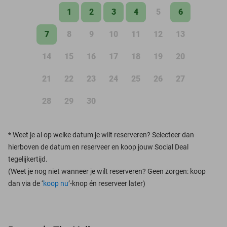
1
2
3
4
5
6
7
8
9
10
11
12
13
14
15
16
17
18
19
20
21
22
23
24
25
26
27
28
29
30
*
Weet je al op welke datum je wilt reserveren? Selecteer dan
hierboven de datum en reserveer en koop jouw Social Deal
tegelijkertijd.
(Weet je nog niet wanneer je wilt reserveren? Geen zorgen: koop
dan via de ‘
koop nu
’-knop én reserveer later)