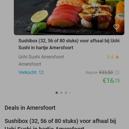
favorite_border
Sushibox (32, 56 of 80 stuks) voor afhaal bij Uchi
Sushi in hartje Amersfoort
Uchi Sushi Amersfoort
9.4
star
Amersfoort
Verkocht: 12
€33
,50
Regulier
€16
,75
favorite_border
Deals in Amersfoort
Sushibox (32, 56 of 80 stuks) voor afhaal bij
50%
NEW