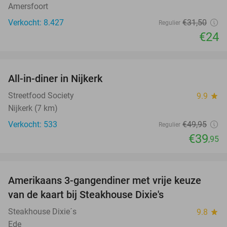
Amersfoort
Verkocht: 8.427
€31
,50
Regulier
€24
favorite_border
All-in-diner in Nijkerk
20%
Streetfood Society
9.9
star
Nijkerk (7 km)
Verkocht: 533
€49
,95
Regulier
€39
,95
favorite_border
Amerikaans 3-gangendiner met vrije keuze
15%
NEW
van de kaart bij Steakhouse Dixie's
TODAY
Steakhouse Dixie´s
9.8
star
Ede