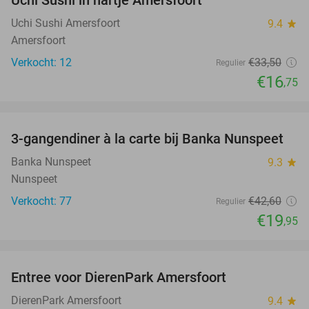
Uchi Sushi in hartje Amersfoort
TODAY
Uchi Sushi Amersfoort
9.4
star
Amersfoort
Verkocht: 12
€33
,50
Regulier
€16
,75
favorite_border
3-gangendiner à la carte bij Banka Nunspeet
53%
NEW
TODAY
Banka Nunspeet
9.3
star
Nunspeet
Verkocht: 77
€42
,60
Regulier
€19
,95
favorite_border
Entree voor DierenPark Amersfoort
24%
DierenPark Amersfoort
9.4
star