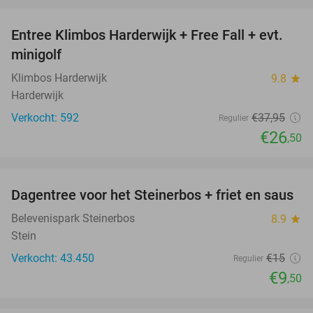
favorite_border
Entree Klimbos Harderwijk + Free Fall + evt.
30%
minigolf
Klimbos Harderwijk
9.8
star
Harderwijk
Verkocht: 592
€37
,95
Regulier
€26
,50
favorite_border
Dagentree voor het Steinerbos + friet en saus
37%
Belevenispark Steinerbos
8.9
star
Stein
Verkocht: 43.450
€15
Regulier
€9
,50