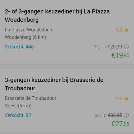
2- of 3-gangen keuzediner bij La Piazza
31%
Woudenberg
La Piazza Woudenberg
9.5
star
Woudenberg (6 km)
Verkocht: 446
€28
,90
Regulier
€19
,95
favorite_border
3-gangen keuzediner bij Brasserie de
28%
Troubadour
Brasserie de Troubadour
9.8
star
Soest (6 km)
Verkocht: 92
€38
,95
Regulier
€27
,95
favorite_border