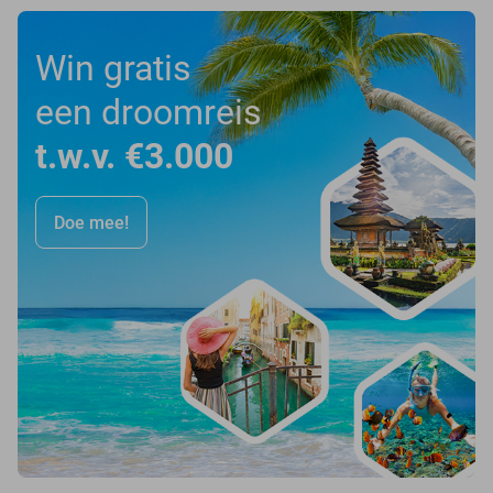
Win gratis
een droomreis
t.w.v. €3.000
Doe mee!