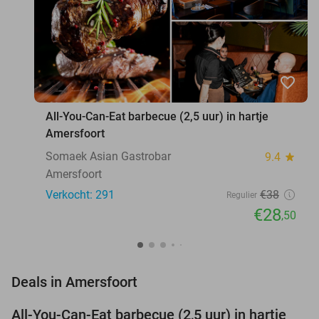
favorite_border
All-You-Can-Eat barbecue (2,5 uur) in hartje
Amersfoort
Somaek Asian Gastrobar
9.4
star
Amersfoort
Verkocht: 291
€38
Regulier
€28
,50
favorite_border
Deals in Amersfoort
All-You-Can-Eat barbecue (2,5 uur) in hartje