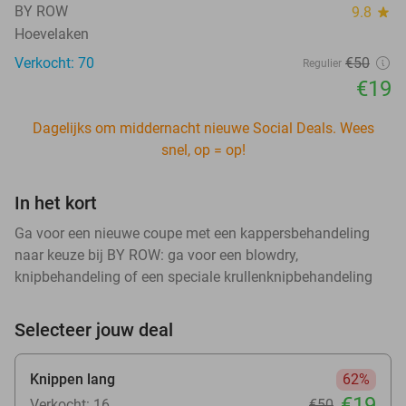
BY ROW
9.8
star
Hoevelaken
Verkocht: 70
€50
Regulier
€19
Dagelijks om middernacht nieuwe Social Deals. Wees
snel, op = op!
In het kort
Ga voor een nieuwe coupe met een kappersbehandeling
naar keuze bij BY ROW: ga voor een blowdry,
knipbehandeling of een speciale krullenknipbehandeling
Selecteer jouw deal
Knippen lang
62%
€19
Verkocht: 16
€50