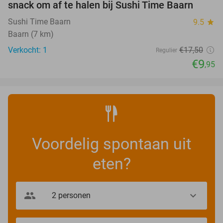
snack om af te halen bij Sushi Time Baarn
TODAY
Sushi Time Baarn
9.5
star
Baarn (7 km)
Verkocht: 1
€17
,50
Regulier
€9
,95
Voordelig spontaan uit
eten?