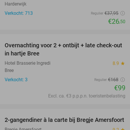
Harderwijk
Verkocht: 713
€37
,95
Regulier
€26
,50
favorite_border
Overnachting voor 2 + ontbijt + late check-out
41%
NEW
in hartje Bree
TODAY
Hotel Brasserie Ingredi
8.9
star
Bree
Verkocht: 3
€168
Regulier
€99
Excl. ca. €3 p.p.p.n. toeristenbelasting
favorite_border
2-gangendiner à la carte bij Bregje Amersfoort
12%
Bregje Amersfoort
9.2
star