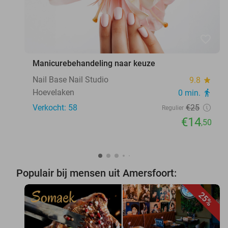
favorite_border
Manicurebehandeling naar keuze
Nail Base Nail Studio
9.8
star
Hoevelaken
0 min.
directions_walk
Verkocht: 58
€25
Regulier
€14
,50
Populair bij mensen uit Amersfoort:
25%