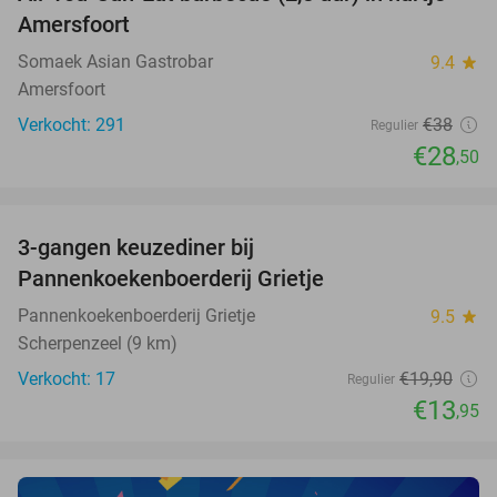
25%
Amersfoort
Somaek Asian Gastrobar
9.4
star
Amersfoort
Verkocht: 291
€38
Regulier
€28
,50
favorite_border
3-gangen keuzediner bij
30%
NEW
Pannenkoekenboerderij Grietje
TODAY
Pannenkoekenboerderij Grietje
9.5
star
Scherpenzeel (9 km)
Verkocht: 17
€19
,90
Regulier
€13
,95