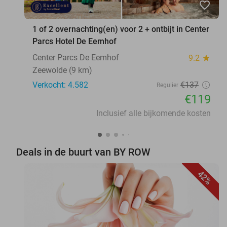
favorite_border
1 of 2 overnachting(en) voor 2 + ontbijt in Center
Parcs Hotel De Eemhof
Center Parcs De Eemhof
9.2
star
Zeewolde (9 km)
Verkocht: 4.582
€137
Regulier
€119
Inclusief alle bijkomende kosten
Deals in de buurt van BY ROW
42%