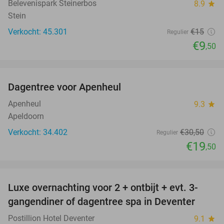
Belevenispark Steinerbos
8.9
star
Stein
Verkocht: 45.301
€15
Regulier
€9
,50
favorite_border
Dagentree voor Apenheul
36%
Apenheul
9.3
star
Apeldoorn
Verkocht: 34.402
€30
,50
Regulier
€19
,50
favorite_border
Luxe overnachting voor 2 + ontbijt + evt. 3-
gangendiner of dagentree spa in Deventer
Postillion Hotel Deventer
9.1
star