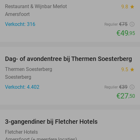
Restaurant & Wijnbar Merlot
9.8
star
Amersfoort
Verkocht: 316
€75
Regulier
€49
,95
favorite_border
Dag- of avondentree bij Thermen Soesterberg
29%
Thermen Soesterberg
9.5
star
Soesterberg
Verkocht: 4.402
€39
Regulier
€27
,50
favorite_border
3-gangendiner bij Fletcher Hotels
42%
Fletcher Hotels
Amersfoort (+ meerdere locaties)