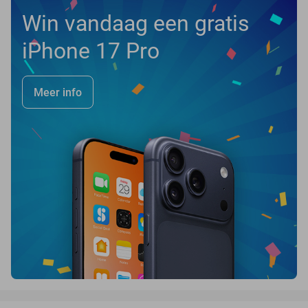
Win vandaag een gratis
iPhone 17 Pro
Meer info
favorite_border