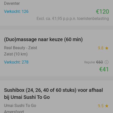
Deventer
€120
Verkocht: 126
Excl. ca. €1,95 p.p.p.n. toeristenbelasting
favorite_border
(Duo)massage naar keuze (60 min)
32%
Real Beauty - Zeist
9.8
star
Zeist (10 km)
Verkocht: 278
€60
Regulier
€41
favorite_border
Sushibox (24, 26, 40 of 60 stuks) voor afhaal
48%
bij Umai Sushi To Go
Umai Sushi To Go
9.5
star
Amersfoort