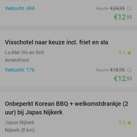
Verkocht: 494
€24
,95
Regulier
€12
,95
favorite_border
Visschotel naar keuze incl. friet en sla
32%
La-Mer Vis en Grill
9.1
star
Amersfoort
Verkocht: 176
€18
,95
Regulier
€12
,95
favorite_border
Onbeperkt Korean BBQ + welkomstdrankje (2
34%
uur) bij Japas Nijkerk
Japas Nijkerk
9.5
star
Nijkerk (8 km)