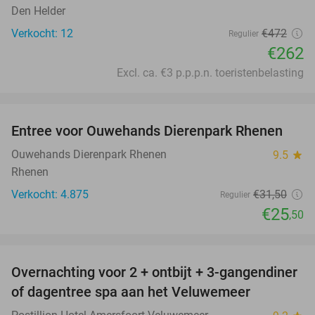
Den Helder
Verkocht: 12
€472
Regulier
€262
Excl. ca. €3 p.p.p.n. toeristenbelasting
favorite_border
Entree voor Ouwehands Dierenpark Rhenen
19%
Ouwehands Dierenpark Rhenen
9.5
star
Rhenen
Verkocht: 4.875
€31
,50
Regulier
€25
,50
favorite_border
Overnachting voor 2 + ontbijt + 3-gangendiner
of dagentree spa aan het Veluwemeer