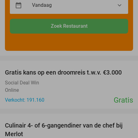
Zoek Restaurant
favorite_border
Gratis kans op een droomreis t.w.v. €3.000
Social Deal Win
Online
Gratis
Verkocht: 191.160
favorite_border
Culinair 4- of 6-gangendiner van de chef bij
33%
Merlot