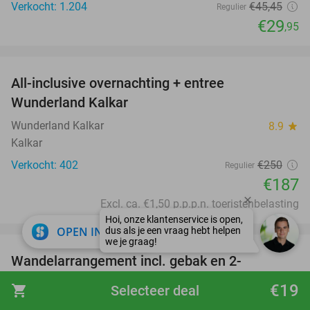
Verkocht: 1.204
€45
,45
Regulier
€29
,95
favorite_border
All-inclusive overnachting + entree
25%
Wunderland Kalkar
Wunderland Kalkar
8.9
star
Kalkar
Verkocht: 402
€250
Regulier
€187
Excl. ca. €1,50 p.p.p.n. toeristenbelasting
favorite_border
close
OPEN IN APP
Wandelarrangement incl. gebak en 2-
36%
gangenlunch bij De Koning
€19
shopping_cart
Selecteer deal
De Koning Terschuur
9.7
star