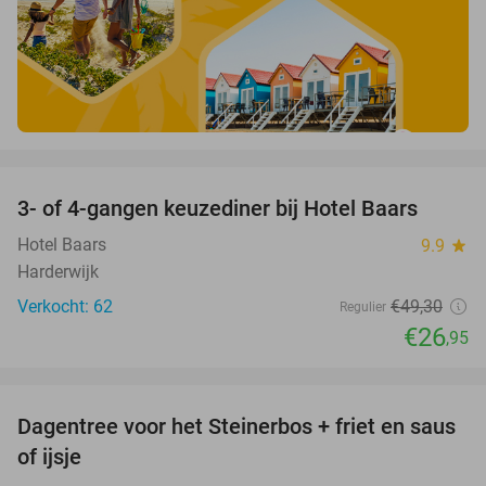
favorite_border
3- of 4-gangen keuzediner bij Hotel Baars
45%
Hotel Baars
9.9
star
Harderwijk
Verkocht: 62
€49
,30
Regulier
€26
,95
favorite_border
Dagentree voor het Steinerbos + friet en saus
37%
of ijsje