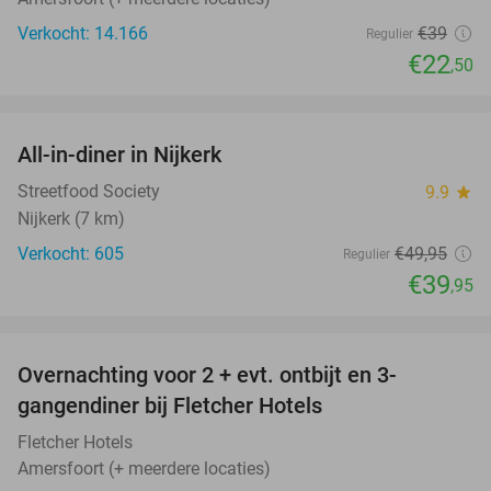
Verkocht: 14.166
€39
Regulier
€22
,50
favorite_border
All-in-diner in Nijkerk
20%
Streetfood Society
9.9
star
Nijkerk (7 km)
Verkocht: 605
€49
,95
Regulier
€39
,95
favorite_border
Overnachting voor 2 + evt. ontbijt en 3-
gangendiner bij Fletcher Hotels
Fletcher Hotels
Amersfoort (+ meerdere locaties)