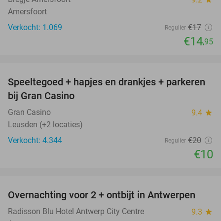
Amersfoort
Verkocht: 1.069
€17
Regulier
€14
,95
favorite_border
Speeltegoed + hapjes en drankjes + parkeren
50%
bij Gran Casino
Gran Casino
9.4
star
Leusden (+2 locaties)
Verkocht: 4.344
€20
Regulier
€10
favorite_border
Overnachting voor 2 + ontbijt in Antwerpen
56%
Radisson Blu Hotel Antwerp City Centre
9.3
star