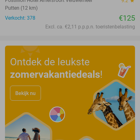
Postillion Hotel Amersfoort Veluwemeer
9.2
star
Putten (12 km)
€125
Verkocht: 378
Excl. ca. €2,11 p.p.p.n. toeristenbelasting
Ontdek de leukste
zomervakantiedeals
!
Bekijk nu