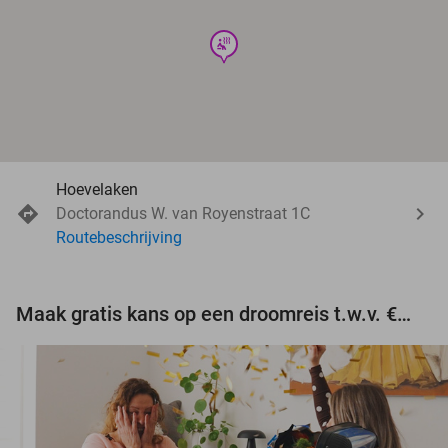
wellness
Hoevelaken
Doctorandus W. van Royenstraat 1C
Routebeschrijving
Maak gratis kans op een droomreis t.w.v. €3.000!