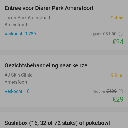
Entree voor DierenPark Amersfoort
24%
DierenPark Amersfoort
9.4
star
Amersfoort
Verkocht: 9.789
€31
,50
Regulier
€24
favorite_border
Gezichtsbehandeling naar keuze
73%
AJ Skin Clinic
9.9
star
Amersfoort
Verkocht: 18
€109
Regulier
€29
favorite_border
Sushibox (16, 32 of 72 stuks) of pokébowl +
43%
NEW