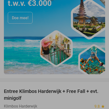
t.w.v. €3.000
Doe mee!
favorite_border
Entree Klimbos Harderwijk + Free Fall + evt.
30%
minigolf
Klimbos Harderwijk
9.8
star