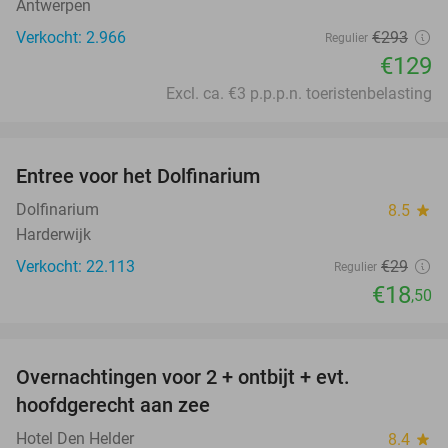
Antwerpen
Verkocht: 2.966
€293
Regulier
€129
Excl. ca. €3 p.p.p.n. toeristenbelasting
favorite_border
Entree voor het Dolfinarium
36%
Dolfinarium
8.5
star
Harderwijk
Verkocht: 22.113
€29
Regulier
€18
,50
favorite_border
Overnachtingen voor 2 + ontbijt + evt.
44%
hoofdgerecht aan zee
Hotel Den Helder
8.4
star