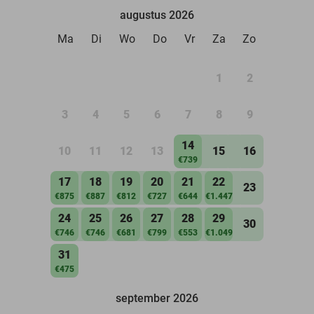
augustus 2026
Ma
Di
Wo
Do
Vr
Za
Zo
1
2
3
4
5
6
7
8
9
14
10
11
12
13
15
16
€739
17
18
19
20
21
22
23
€875
€887
€812
€727
€644
€1.447
24
25
26
27
28
29
30
€746
€746
€681
€799
€553
€1.049
31
€475
september 2026