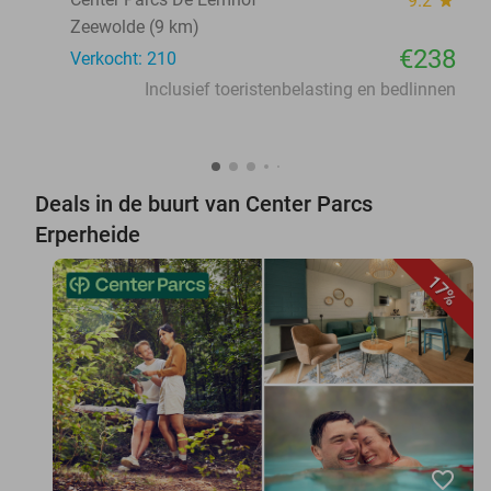
9.2
Zeewolde (9 km)
€238
Verkocht: 210
Inclusief toeristenbelasting en bedlinnen
Deals in de buurt van Center Parcs
Erperheide
17%
favorite_border