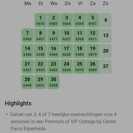
Ma
Di
Wo
Do
Vr
Za
Zo
1
2
3
4
5
6
€476
€487
€664
€509
€931
7
8
9
10
11
12
13
€460
€457
€477
€657
€508
€911
14
15
16
17
18
19
20
€446
€448
€460
€630
€484
€879
21
22
23
24
25
26
27
€427
€434
€452
€620
€475
€889
28
29
30
€449
€451
€458
Highlights
Geniet van 3, 4 of 7 heerlijke overnachtingen voor 4
personen in een Premium of VIP Cottage bij Center
Parcs Erperheide