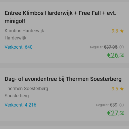
Entree Klimbos Harderwijk + Free Fall + evt.
30%
minigolf
Klimbos Harderwijk
9.8
star
Harderwijk
Verkocht: 640
€37
,95
Regulier
€26
,50
favorite_border
Dag- of avondentree bij Thermen Soesterberg
29%
Thermen Soesterberg
9.5
star
Soesterberg
Verkocht: 4.216
€39
Regulier
€27
,50
favorite_border