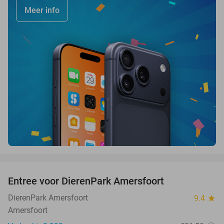
Meer info
favorite_border
Entree voor DierenPark Amersfoort
24%
DierenPark Amersfoort
9.4
star
Amersfoort