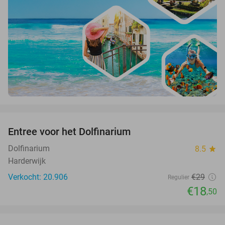
favorite_border
Entree voor het Dolfinarium
36%
Dolfinarium
8.5
star
Harderwijk
Verkocht: 20.906
€29
Regulier
€18
,50
favorite_border