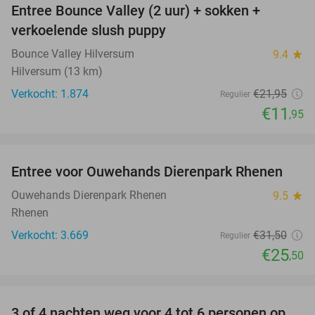
Entree Bounce Valley (2 uur) + sokken +
46%
verkoelende slush puppy
Bounce Valley Hilversum
9.4
star
Hilversum (13 km)
Verkocht: 1.874
€21
,95
Regulier
€11
,95
favorite_border
Entree voor Ouwehands Dierenpark Rhenen
19%
Ouwehands Dierenpark Rhenen
9.5
star
Rhenen
Verkocht: 3.669
€31
,50
Regulier
€25
,50
favorite_border
3 of 4 nachten weg voor 4 tot 6 personen op