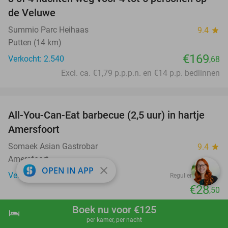
de Veluwe
Summio Parc Heihaas
9.4
star
Putten (14 km)
€169
Verkocht: 2.540
,68
Excl. ca. €1,79 p.p.p.n. en €14 p.p. bedlinnen
favorite_border
All-You-Can-Eat barbecue (2,5 uur) in hartje
25%
Amersfoort
Somaek Asian Gastrobar
9.4
star
Amersfoort
close
OPEN IN APP
Verkocht: 284
€38
Regulier
€28
,50
favorite_border
Boek nu voor €125
hotel
shopping_cart
Boek nu
navigate_next
per kamer, per nacht