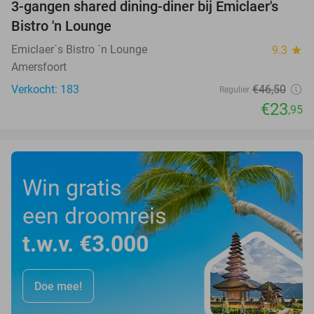
3-gangen shared dining-diner bij Emiclaer's
48%
Bistro 'n Lounge
Emiclaer´s Bistro ´n Lounge
9.3
star
Amersfoort
Verkocht: 183
€46
,50
Regulier
€23
,95
Win gratis
een droomreis
t.w.v. €3.000
Doe mee!