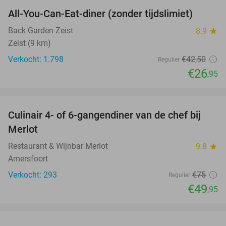
All-You-Can-Eat-diner (zonder tijdslimiet)
37%
Back Garden Zeist
8.9
star
Zeist (9 km)
Verkocht: 1.798
€42
,50
Regulier
€26
,95
favorite_border
Culinair 4- of 6-gangendiner van de chef bij
33%
Merlot
Restaurant & Wijnbar Merlot
9.8
star
Amersfoort
Verkocht: 293
€75
Regulier
€49
,95
favorite_border