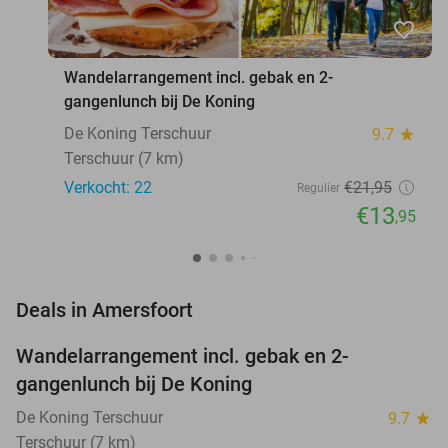
favorite_border
Wandelarrangement incl. gebak en 2-
gangenlunch bij De Koning
De Koning Terschuur
9.7
star
Terschuur (7 km)
Verkocht: 22
€21
,95
Regulier
€13
,95
favorite_border
Deals in Amersfoort
Wandelarrangement incl. gebak en 2-
36%
NEW
gangenlunch bij De Koning
TODAY
De Koning Terschuur
9.7
star
Terschuur (7 km)