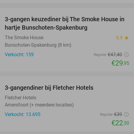
favorite_border
3-gangen keuzediner bij The Smoke House in
37%
hartje Bunschoten-Spakenburg
The Smoke House
9.9
star
Bunschoten-Spakenburg (8 km)
Verkocht: 159
€47
,40
Regulier
€29
,95
favorite_border
3-gangendiner bij Fletcher Hotels
42%
Fletcher Hotels
Amersfoort (+ meerdere locaties)
Verkocht: 13.695
€39
Regulier
€22
,50
favorite_border