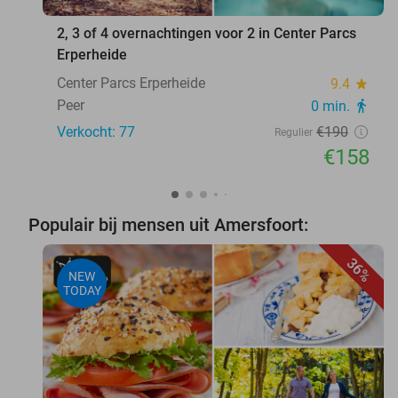
2, 3 of 4 overnachtingen voor 2 in Center Parcs
Erperheide
Center Parcs Erperheide
9.4
star
Peer
0 min.
directions_walk
Verkocht: 77
€190
Regulier
€158
Populair bij mensen uit Amersfoort:
36%
NEW
TODAY