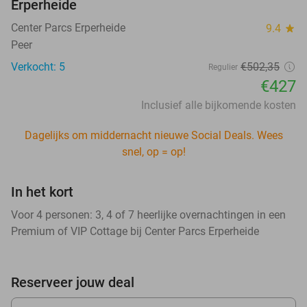
Erperheide
Center Parcs Erperheide
9.4
star
Peer
Verkocht: 5
€502,35
Regulier
€427
Inclusief alle bijkomende kosten
Dagelijks om middernacht nieuwe Social Deals. Wees
snel, op = op!
In het kort
Voor 4 personen: 3, 4 of 7 heerlijke overnachtingen in een
Premium of VIP Cottage bij Center Parcs Erperheide
Reserveer jouw deal