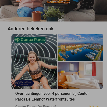
Anderen bekeken ook
favorite_border
Overnachtingen voor 4 personen bij Center
Parcs De Eemhof Waterfrontsuites
Center Parcs De Eemhof
star