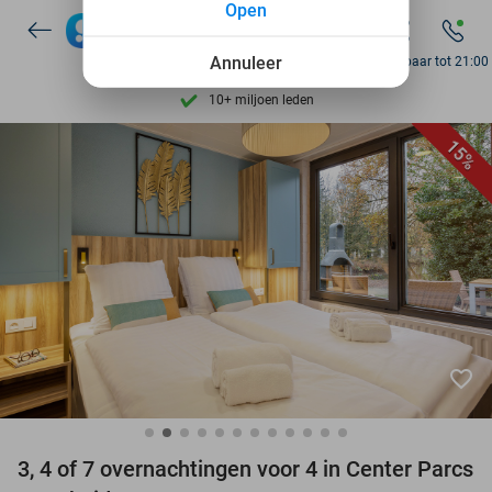
Open
Ontdek 15.000+ deals
7 dagen per week beschikbaar
Annuleer
Bereikbaar tot 21:00
10+ miljoen leden
9,4
op basis van
206.138 reviews
15%
Ontdek 15.000+ deals
7 dagen per week beschikbaar
10+ miljoen leden
favorite_border
3, 4 of 7 overnachtingen voor 4 in Center Parcs