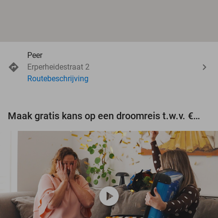
Peer
Erperheidestraat 2
Routebeschrijving
Maak gratis kans op een droomreis t.w.v. €3.000!
play_circle