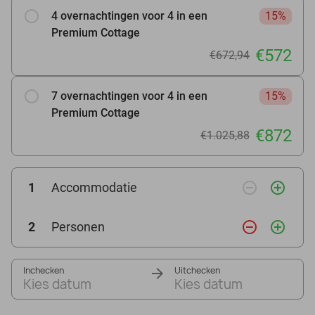
4 overnachtingen voor 4 in een
15%
Premium Cottage
€572
€672,94
7 overnachtingen voor 4 in een
15%
Premium Cottage
€872
€1.025,88
remove_circle_outline
add_circle_outline
1
Accommodatie
remove_circle_outline
add_circle_outline
2
Personen
Inchecken
Uitchecken
Kies datum
Kies datum