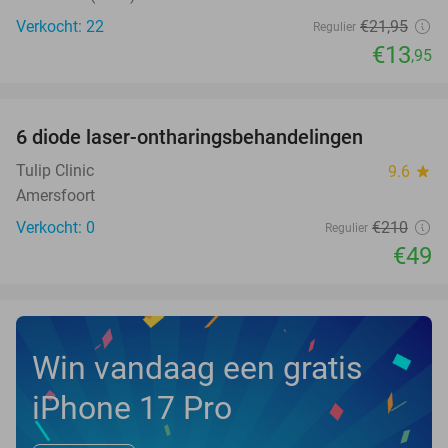
Verkocht: 22
€21
,95
Regulier
€13
,95
favorite_border
6 diode laser-ontharingsbehandelingen
77%
NEW
TODAY
Tulip Clinic
9.6
star
Amersfoort
Verkocht: 0
€210
Regulier
€49
Win vandaag een gratis
iPhone 17 Pro