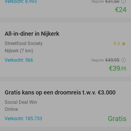
Verkocht: 8.993
€31
,50
Regulier
€24
favorite_border
All-in-diner in Nijkerk
20%
Streetfood Society
9.9
star
Nijkerk (7 km)
Verkocht: 566
€49
,95
Regulier
€39
,95
favorite_border
Gratis kans op een droomreis t.w.v. €3.000
Social Deal Win
Online
Gratis
Verkocht: 185.733