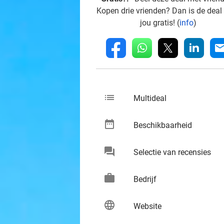
Kopen drie vrienden? Dan is de deal
jou gratis! (
info
)
whatsapp
linkedin
fb
mai
list
keybo
Multideal
date_range
keybo
Beschikbaarheid
chat
keybo
Selectie van recensies
work
keybo
Bedrijf
language
keybo
Website