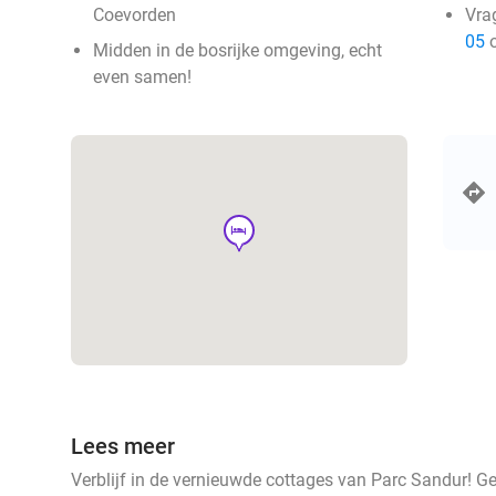
Coevorden
Vra
05
o
Midden in de bosrijke omgeving, echt
even samen!
hotel
Lees meer
Verblijf in de vernieuwde cottages van Parc Sandur! G