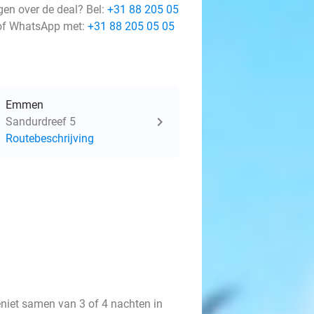
gen over de deal? Bel:
+31 88 205 05
f WhatsApp met:
+31 88 205 05 05
Emmen
Sandurdreef 5
Routebeschrijving
eniet samen van 3 of 4 nachten in