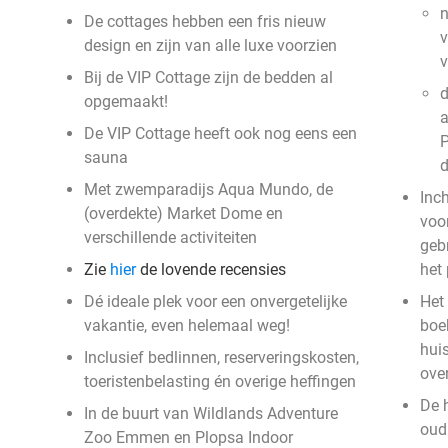
n
De cottages hebben een fris nieuw
v
design en zijn van alle luxe voorzien
Bij de VIP Cottage zijn de bedden al
d
opgemaakt!
a
De VIP Cottage heeft ook nog eens een
P
sauna
Met zwemparadijs Aqua Mundo, de
Inc
(overdekte) Market Dome en
voor
verschillende activiteiten
geb
Zie
hier
de lovende recensies
het
Dé ideale plek voor een onvergetelijke
Het 
vakantie, even helemaal weg!
boek
hui
Inclusief bedlinnen, reserveringskosten,
ove
toeristenbelasting én overige heffingen
De 
In de buurt van Wildlands Adventure
oud 
Zoo Emmen en Plopsa Indoor