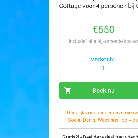
Cottage voor 4 personen bij
€550
Inclusief alle bijkomende koste
Verkocht:
1
shopping_cart
Boek nu
navi
Dagelijks om middernacht nieuw
Social Deals. Wees snel, op = op
Gratis?!
- Deel deze deal met vrien