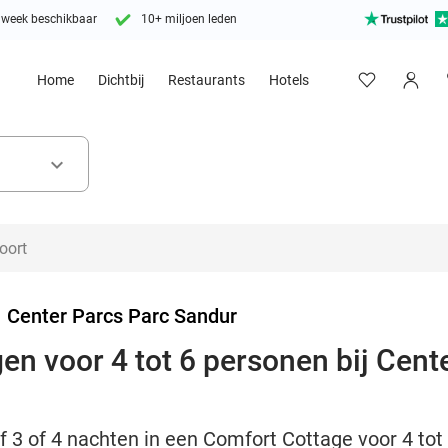
 week beschikbaar
10+ miljoen leden
Home
Dichtbij
Restaurants
Hotels
keyboard_arrow_down
>
Center Parcs Parc Sandur
en voor 4 tot 6 personen bij Cent
jf 3 of 4 nachten in een Comfort Cottage voor 4 to