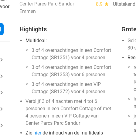
Center Parcs Parc Sandur
8.9
star
Uitstekend
 voor
Emmen
l
Highlights
Grote
Multideal:
Gel
30 
3 of 4 overnachtingen in een Comfort
Cottage (SR1351) voor 4 personen
Res
ard_arrow_right
3 of 4 overnachtingen in een Comfort
r
Cottage (SR1353) voor 6 personen
t
ard_arrow_right
R
3 of 4 overnachtingen in een VIP
o
Cottage (SR1372) voor 4 personen
ard_arrow_right
h
Verblijf 3 of 4 nachten met 4 tot 6
m
ard_arrow_right
personen in een Comfort Cottage of met
4 personen in een VIP Cottage van
j
Center Parcs Parc Sandur
a
ard_arrow_right
Zie
hier
de inhoud van de multideals