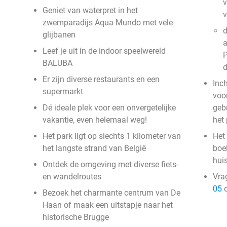
v
Geniet van waterpret in het
zwemparadijs Aqua Mundo met vele
d
glijbanen
a
Leef je uit in de indoor speelwereld
P
BALUBA
Er zijn diverse restaurants en een
Inc
supermarkt
voor
Dé ideale plek voor een onvergetelijke
geb
vakantie, even helemaal weg!
het
Het park ligt op slechts 1 kilometer van
Het 
het langste strand van België
boek
hui
Ontdek de omgeving met diverse fiets-
en wandelroutes
Vra
05
o
Bezoek het charmante centrum van De
Haan of maak een uitstapje naar het
historische Brugge