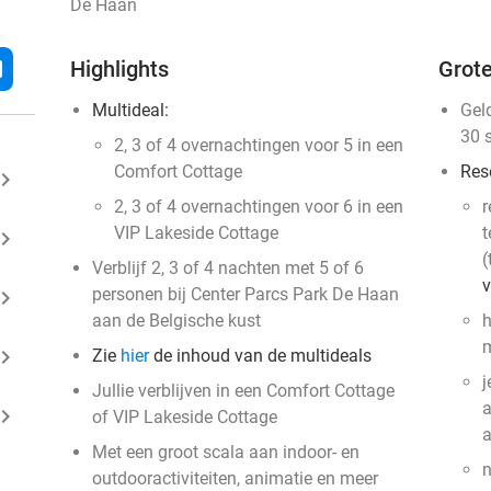
De Haan
l
Highlights
Grote
Multideal:
Gel
30 
2, 3 of 4 overnachtingen voor 5 in een
Comfort Cottage
Res
ard_arrow_right
2, 3 of 4 overnachtingen voor 6 in een
r
VIP Lakeside Cottage
t
ard_arrow_right
(
Verblijf 2, 3 of 4 nachten met 5 of 6
v
personen bij Center Parcs Park De Haan
ard_arrow_right
aan de Belgische kust
h
m
ard_arrow_right
Zie
hier
de inhoud van de multideals
j
Jullie verblijven in een Comfort Cottage
a
ard_arrow_right
of VIP Lakeside Cottage
Met een groot scala aan indoor- en
n
outdooractiviteiten, animatie en meer