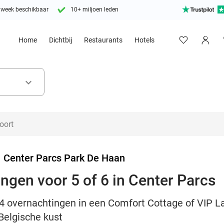
 week beschikbaar
10+ miljoen leden
Home
Dichtbij
Restaurants
Hotels
keyboard_arrow_down
>
Center Parcs Park De Haan
ingen voor 5 of 6 in Center Parcs
f 4 overnachtingen in een Comfort Cottage of VIP L
Belgische kust