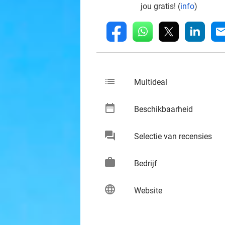
jou gratis! (
info
)
whatsapp
linkedin
fb
mai
list
keybo
Multideal
date_range
keybo
Beschikbaarheid
chat
keybo
Selectie van recensies
work
keybo
Bedrijf
language
keybo
Website