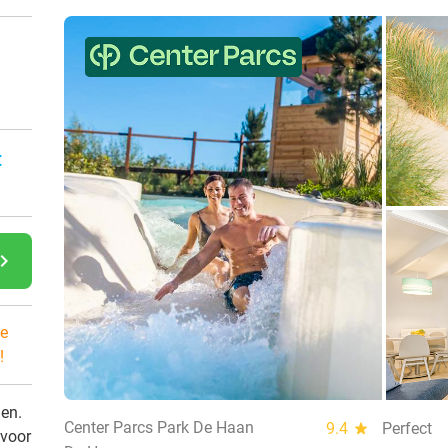
n
:
gate_next
e
!
den.
Center Parcs Park De Haan
9.4
star
Perfect
 voor