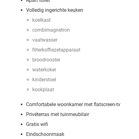
Apart toilet
Volledig ingerichte keuken
koelkast
combimagnetron
vaatwasser
filterkoffiezetapparaat
broodrooster
waterkoker
kinderstoel
kookplaat
Comfortabele woonkamer met flatscreen-tv
Privéterras met tuinmeubilair
Gratis wifi
Eindschoonmaak