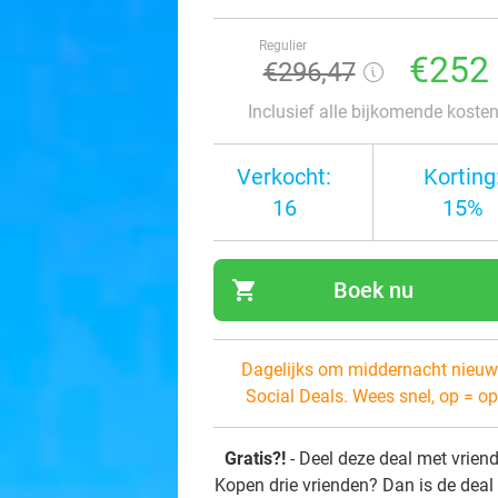
Regulier
€252
€296,47
Inclusief alle bijkomende koste
Verkocht:
Korting
16
15%
shopping_cart
Boek nu
navi
Dagelijks om middernacht nieuw
Social Deals. Wees snel, op = op
Gratis?!
- Deel deze deal met vrien
Kopen drie vrienden? Dan is de deal