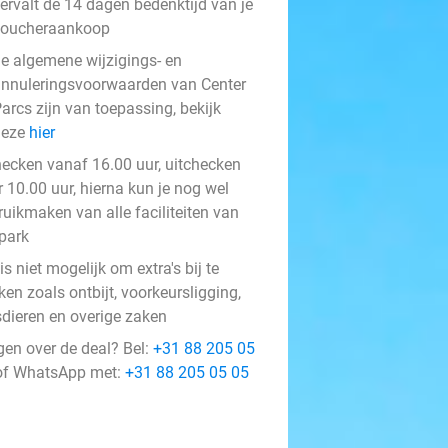
ervalt de 14 dagen bedenktijd van je
voucheraankoop
e algemene wijzigings- en
nnuleringsvoorwaarden van Center
arcs zijn van toepassing, bekijk
deze
hier
hecken vanaf 16.00 uur, uitchecken
 10.00 uur, hierna kun je nog wel
ruikmaken van alle faciliteiten van
 park
is niet mogelijk om extra's bij te
en zoals ontbijt, voorkeursligging,
sdieren en overige zaken
gen over de deal? Bel:
+31 88 205 05
f WhatsApp met:
+31 88 205 05 05