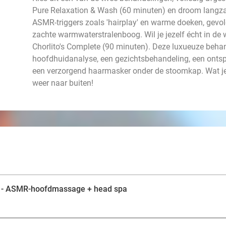
Pure Relaxation & Wash (60 minuten) en droom langz
ASMR-triggers zoals 'hairplay' en warme doeken, gev
zachte warmwaterstralenboog. Wil je jezelf écht in de
Chorlito's Complete (90 minuten). Deze luxueuze behand
hoofdhuidanalyse, een gezichtsbehandeling, een on
een verzorgend haarmasker onder de stoomkap. Wat je o
weer naar buiten!
) - ASMR-hoofdmassage + head spa