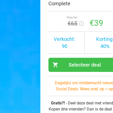
Complete
Regulier
€39
€65
Verkocht:
Korting
90
40%
shopping_cart
Selecteer deal
navi
Dagelijks om middernacht nieuw
Social Deals. Wees snel, op = op
Gratis?!
- Deel deze deal met vrien
Kopen drie vrienden? Dan is de deal