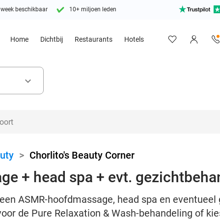
 week beschikbaar
10+ miljoen leden
Home
Dichtbij
Restaurants
Hotels
keyboard_arrow_down
uty
>
Chorlito's Beauty Corner
 + head spa + evt. gezichtbeha
t een ASMR-hoofdmassage, head spa en eventueel g
 voor de Pure Relaxation & Wash-behandeling of kies