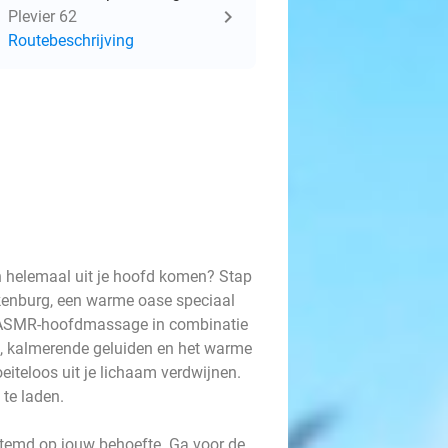
Plevier 62
Routebeschrijving
en helemaal uit je hoofd komen? Stap
akenburg, een warme oase speciaal
e ASMR-hoofdmassage in combinatie
n, kalmerende geluiden en het warme
iteloos uit je lichaam verdwijnen.
 te laden.
stemd op jouw behoefte. Ga voor de