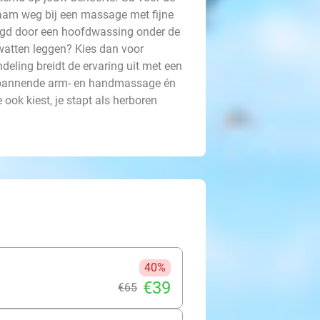
aam weg bij een massage met fijne
olgd door een hoofdwassing onder de
 watten leggen? Kies dan voor
eling breidt de ervaring uit met een
tspannende arm- en handmassage én
ok kiest, je stapt als herboren
40%
€39
€65