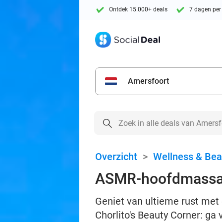
Ontdek 15.000+ deals
7 dagen per
Amersfoort
Overzicht
>
Wellness & Bea
ASMR-hoofdmassage
Geniet van ultieme rust me
Chorlito's Beauty Corner: ga