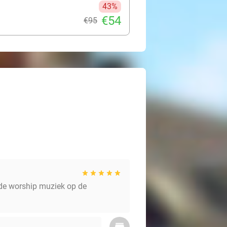
43%
€54
€95
& de worship muziek op de