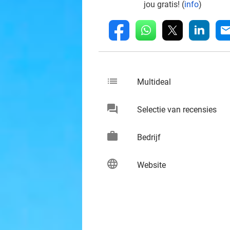
jou gratis! (
info
)
whatsapp
linkedin
fb
mai
list
keybo
Multideal
chat
keybo
Selectie van recensies
work
keybo
Bedrijf
language
keybo
Website