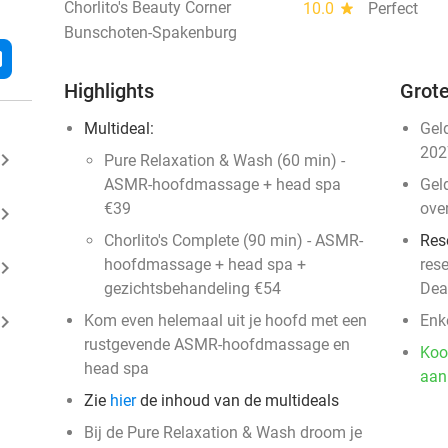
Chorlito's Beauty Corner
10.0
star
Perfect
Bunschoten-Spakenburg
l
Highlights
Grote
Multideal:
Gel
202
ard_arrow_right
Pure Relaxation & Wash (60 min) -
ASMR-hoofdmassage + head spa
Gel
€39
ove
ard_arrow_right
Chorlito's Complete (90 min) - ASMR-
Res
hoofdmassage + head spa +
res
ard_arrow_right
gezichtsbehandeling €54
Dea
ard_arrow_right
​Kom even helemaal uit je hoofd met een
Enk
rustgevende ASMR-hoofdmassage en
Koo
head spa
aan
Zie
hier
de inhoud van de multideals
Bij de Pure Relaxation & Wash droom je