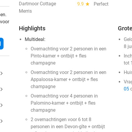
Dartmoor Cottage
9.9
star
Perfect
Merris
den.
 voor
Highlights
Grote
Multideal:
Gel
l
8 j
Overnachting voor 2 personen in een
Pinto-kamer + ontbijt + fles
Inc
champagne
tot 
Overnachting voor 2 personen in een
Huis
ard_arrow_right
Appaloosa-kamer + ontbijt + fles
Vra
champagne
ard_arrow_right
05
o
Overnachting voor 4 personen in
Palomino-kamer + ontbijt + fles
ard_arrow_right
champagne
2 overnachtingen voor 6 tot 8
ard_arrow_right
personen in een Devon-gîte + ontbijt