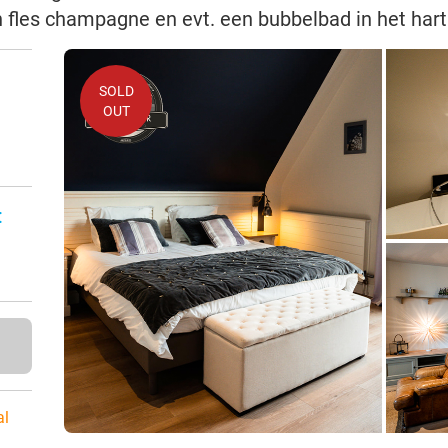
een fles champagne en evt. een bubbelbad in het ha
SOLD
OUT
:
al