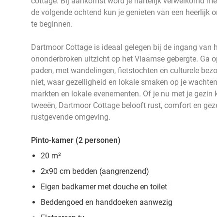
cottage. Bij aankomst word je hartelijk verwelkomd me
de volgende ochtend kun je genieten van een heerlijk on
te beginnen.
Dartmoor Cottage is ideaal gelegen bij de ingang van h
ononderbroken uitzicht op het Vlaamse gebergte. Ga 
paden, met wandelingen, fietstochten en culturele bezo
niet, waar gezelligheid en lokale smaken op je wachte
markten en lokale evenementen. Of je nu met je gezin 
tweeën, Dartmoor Cottage belooft rust, comfort en geze
rustgevende omgeving.
Pinto-kamer (2 personen)
20 m²
2x90 cm bedden (aangrenzend)
Eigen badkamer met douche en toilet
Beddengoed en handdoeken aanwezig