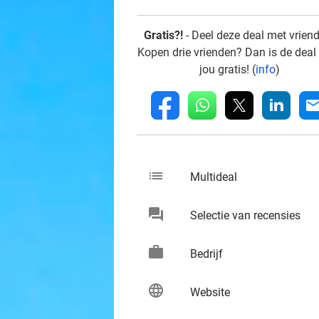
Gratis?!
- Deel deze deal met vrien
Kopen drie vrienden? Dan is de deal
jou gratis! (
info
)
whatsapp
linkedin
fb
mai
list
keybo
Multideal
chat
keybo
Selectie van recensies
work
keybo
Bedrijf
language
keybo
Website