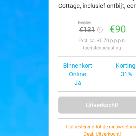
Cottage, inclusief ontbijt, 
Regulier
€90
€131
Excl. ca. €0,70 p.p.p.n.
toeristenbelasting
Binnenkort
Korting
Online
31%
Ja
Uitverkocht!
Tijd resterend tot de nieuwe Soci
Deal:
Uitverkocht!