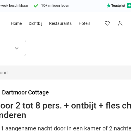
 week beschikbaar
10+ miljoen leden
Home
Dichtbij
Restaurants
Hotels
keyboard_arrow_down
>
Dartmoor Cottage
or 2 tot 8 pers. + ontbijt + fles 
anderen
g 1 aangename nacht door in een kamer of 2 nachte