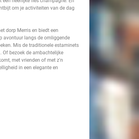
t een heerlijke fles champagne. En
tbijt om je activiteiten van de dag
et dorp Merris en biedt een
op avontuur langs de omliggende
eken. Mis de traditionele estaminets
n. Of bezoek de ambachtelijke
komt, met vrienden of met z'n
lligheid in een elegante en