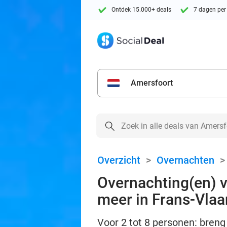
Ontdek 15.000+ deals
7 dagen per
Amersfoort
Overzicht
>
Overnachten
Overnachting(en) vo
meer in Frans-Vla
Voor 2 tot 8 personen: bren