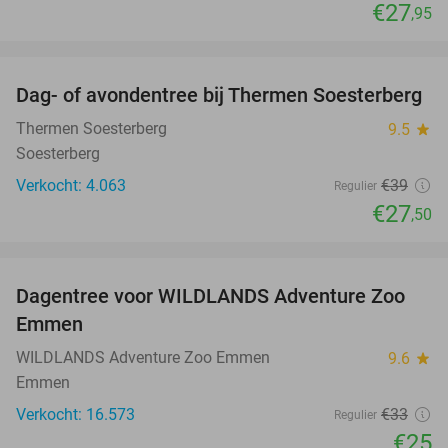
€27
,95
favorite_border
Dag- of avondentree bij Thermen Soesterberg
29%
Thermen Soesterberg
9.5
star
Soesterberg
Verkocht: 4.063
€39
Regulier
€27
,50
favorite_border
Dagentree voor WILDLANDS Adventure Zoo
24%
Emmen
WILDLANDS Adventure Zoo Emmen
9.6
star
Emmen
Verkocht: 16.573
€33
Regulier
€25