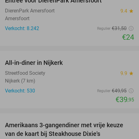
Entree voor DierenPark Amersfoort
24%
DierenPark Amersfoort
9.4
star
Amersfoort
Verkocht: 8.242
€31
,50
Regulier
€24
favorite_border
All-in-diner in Nijkerk
20%
Streetfood Society
9.9
star
Nijkerk (7 km)
Verkocht: 530
€49
,95
Regulier
€39
,95
favorite_border
Amerikaans 3-gangendiner met vrije keuze
15%
NEW
van de kaart bij Steakhouse Dixie's
TODAY