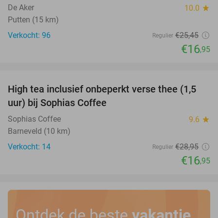
De Aker
10.0
star
Putten (15 km)
Verkocht: 96
€25
,45
Regulier
€16
,95
favorite_border
High tea inclusief onbeperkt verse thee (1,5
41%
uur) bij Sophias Coffee
Sophias Coffee
9.6
star
Barneveld (10 km)
Verkocht: 14
€28
,95
Regulier
€16
,95
Ontdek de beste
vakantie