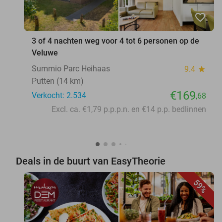
favorite_border
3 of 4 nachten weg voor 4 tot 6 personen op de
Veluwe
Summio Parc Heihaas
9.4
star
Putten (14 km)
€169
Verkocht: 2.534
,68
Excl. ca. €1,79 p.p.p.n. en €14 p.p. bedlinnen
Deals in de buurt van EasyTheorie
59%