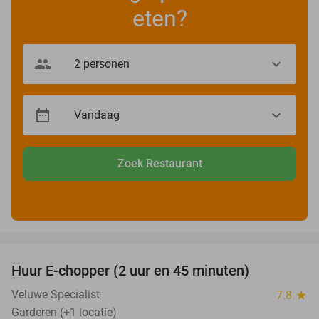
eten?
Zoek Restaurant
favorite_border
Huur E-chopper (2 uur en 45 minuten)
28%
Veluwe Specialist
7.8
star
Garderen (+1 locatie)