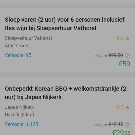
favorite_border
Sloep varen (2 uur) voor 6 personen inclusief
41%
fles wijn bij Sloepverhuur Vathorst
Sloepverhuur Vathorst
9.9
star
Amersfoort
Verkocht: 95
€99
,50
Regulier
€59
favorite_border
Onbeperkt Korean BBQ + welkomstdrankje (2
34%
uur) bij Japas Nijkerk
Japas Nijkerk
9.5
star
Nijkerk (8 km)
Verkocht: 1.125
€45
,45
Regulier
€29
,95