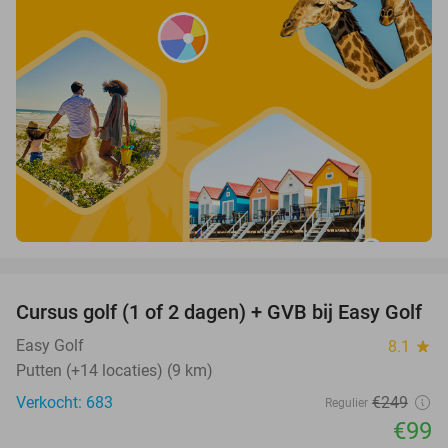
favorite_border
Cursus golf (1 of 2 dagen) + GVB bij Easy Golf
60%
Easy Golf
8.1
star
Putten (+14 locaties) (9 km)
Verkocht: 683
€249
Regulier
€99