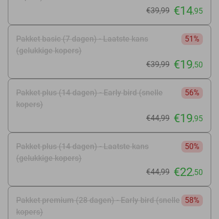
€14
€39
,99
,95
Pakket basic (7 dagen) - Laatste kans
51%
(gelukkige kopers)
€19
€39
,99
,50
Pakket plus (14 dagen) - Early bird (snelle
56%
kopers)
€19
€44
,99
,95
Pakket plus (14 dagen) - Laatste kans
50%
(gelukkige kopers)
€22
€44
,99
,50
Pakket premium (28 dagen) - Early bird (snelle
58%
kopers)