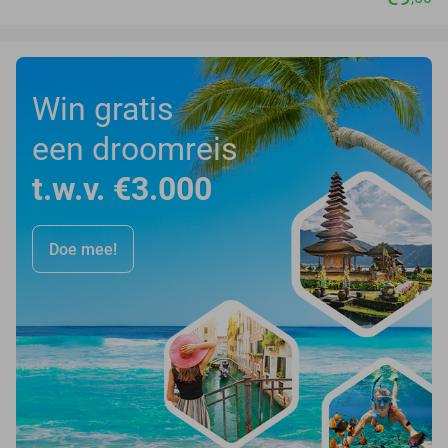
Win gratis
een droomreis
t.w.v. €3.000
Doe mee!