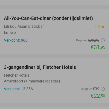
favorite_border
All-You-Can-Eat-diner (zonder tijdslimiet)
20%
Lili Lou Asian Bistrobar
9.8
star
Ermelo
Verkocht: 860
€39
,95
Regulier
€31
,95
favorite_border
3-gangendiner bij Fletcher Hotels
42%
Fletcher Hotels
Amersfoort (+ meerdere locaties)
Verkocht: 13.356
€39
Regulier
€22
,50
favorite_border