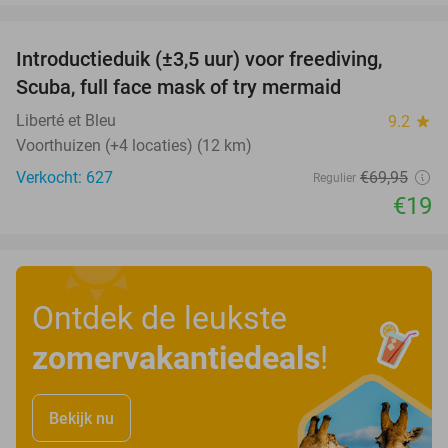
favorite_border
Introductieduik (±3,5 uur) voor freediving,
73%
Scuba, full face mask of try mermaid
Liberté et Bleu
9.2
star
Voorthuizen (+4 locaties) (12 km)
Verkocht: 627
€69
,95
Regulier
€19
Ontdek de leukste
zomervakantiedeals
!
Bekijk nu