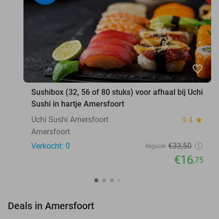
favorite_border
Sushibox (32, 56 of 80 stuks) voor afhaal bij Uchi
Sushi in hartje Amersfoort
Uchi Sushi Amersfoort
9.4
star
Amersfoort
Verkocht: 0
€33
,50
Regulier
€16
,75
favorite_border
Deals in Amersfoort