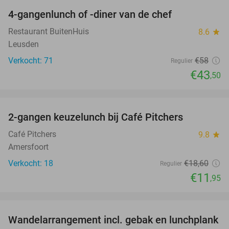
4-gangenlunch of -diner van de chef
25%
Restaurant BuitenHuis
8.6
star
Leusden
Verkocht: 71
€58
Regulier
€43
,50
favorite_border
2-gangen keuzelunch bij Café Pitchers
36%
Café Pitchers
9.8
star
Amersfoort
Verkocht: 18
€18
,60
Regulier
€11
,95
favorite_border
Wandelarrangement incl. gebak en lunchplank
33%