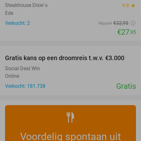
Steakhouse Dixie´s
9.8
star
Ede
Verkocht: 2
€32
,95
Regulier
€27
,95
favorite_border
Gratis kans op een droomreis t.w.v. €3.000
Social Deal Win
Online
Gratis
Verkocht: 181.738
Voordelig spontaan uit