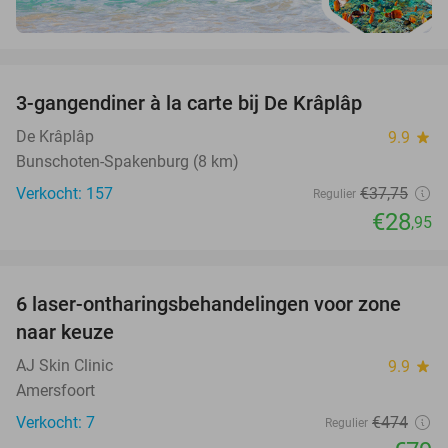
favorite_border
3-gangendiner à la carte bij De Krâplâp
23%
De Krâplâp
9.9
star
Bunschoten-Spakenburg (8 km)
Verkocht: 157
€37
,75
Regulier
€28
,95
favorite_border
6 laser-ontharingsbehandelingen voor zone
83%
naar keuze
AJ Skin Clinic
9.9
star
Amersfoort
Verkocht: 7
€474
Regulier