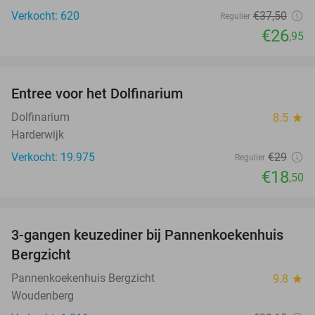
Verkocht: 620
€37
,50
Regulier
€26
,95
favorite_border
Entree voor het Dolfinarium
36%
Dolfinarium
8.5
star
Harderwijk
Verkocht: 19.975
€29
Regulier
€18
,50
favorite_border
3-gangen keuzediner bij Pannenkoekenhuis
42%
Bergzicht
Pannenkoekenhuis Bergzicht
9.8
star
Woudenberg