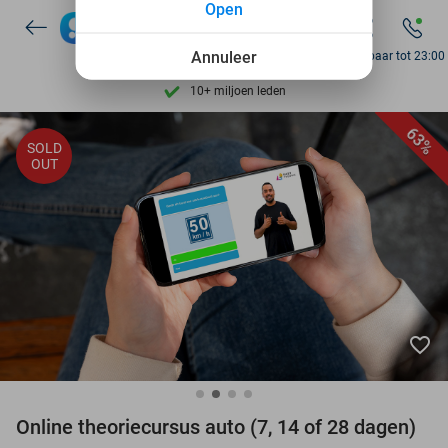
Open
Ontdek 15.000+ deals
7 dagen per week beschikbaar
Annuleer
Bereikbaar tot 23:00
10+ miljoen leden
9,4
op basis van
205.791 reviews
63%
SOLD
Ontdek 15.000+ deals
OUT
7 dagen per week beschikbaar
10+ miljoen leden
favorite_border
Online theoriecursus auto (7, 14 of 28 dagen)