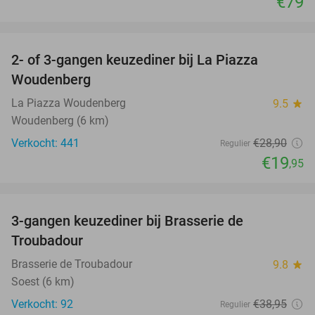
€79
favorite_border
2- of 3-gangen keuzediner bij La Piazza
31%
Woudenberg
La Piazza Woudenberg
9.5
star
Woudenberg (6 km)
Verkocht: 441
€28
,90
Regulier
€19
,95
favorite_border
3-gangen keuzediner bij Brasserie de
28%
Troubadour
Brasserie de Troubadour
9.8
star
Soest (6 km)
Verkocht: 92
€38
,95
Regulier