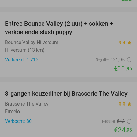
favorite_border
Entree Bounce Valley (2 uur) + sokken +
46%
verkoelende slush puppy
Bounce Valley Hilversum
9.4
star
Hilversum (13 km)
Verkocht: 1.712
€21
,95
Regulier
€11
,95
favorite_border
3-gangen keuzediner bij Brasserie The Valley
42%
Brasserie The Valley
9.9
star
Ermelo
Verkocht: 80
€43
Regulier
€24
,95