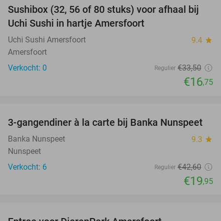
Sushibox (32, 56 of 80 stuks) voor afhaal bij
50%
NEW
Uchi Sushi in hartje Amersfoort
TODAY
Uchi Sushi Amersfoort
9.4
star
Amersfoort
Verkocht: 0
€33
,50
Regulier
€16
,75
favorite_border
3-gangendiner à la carte bij Banka Nunspeet
53%
NEW
TODAY
Banka Nunspeet
9.3
star
Nunspeet
Verkocht: 6
€42
,60
Regulier
€19
,95
favorite_border