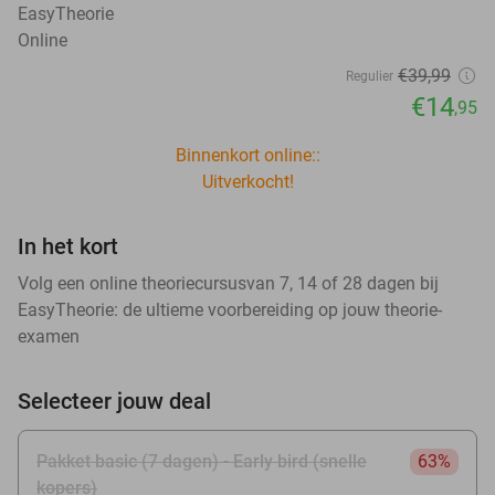
EasyTheorie
Online
€39
,99
Regulier
€14
,95
Binnenkort online::
Uitverkocht!
In het kort
Volg een online theoriecursusvan 7, 14 of 28 dagen bij
EasyTheorie: de ultieme voorbereiding op jouw theorie-
examen
Selecteer jouw deal
Pakket basic (7 dagen) - Early bird (snelle
63%
kopers)