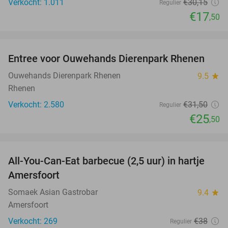
Verkocht: 1.011
€30
,15
Regulier
€17
,50
favorite_border
Entree voor Ouwehands Dierenpark Rhenen
19%
Ouwehands Dierenpark Rhenen
9.5
star
Rhenen
Verkocht: 2.580
€31
,50
Regulier
€25
,50
favorite_border
All-You-Can-Eat barbecue (2,5 uur) in hartje
25%
Amersfoort
Somaek Asian Gastrobar
9.4
star
Amersfoort
Verkocht: 269
€38
Regulier